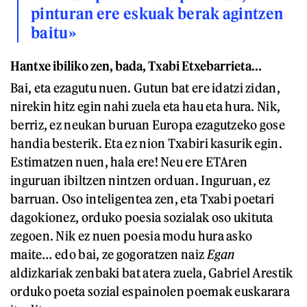
pinturan ere eskuak berak agintzen
baitu»
Hantxe ibiliko zen, bada, Txabi Etxebarrieta...
Bai, eta ezagutu nuen. Gutun bat ere idatzi zidan,
nirekin hitz egin nahi zuela eta hau eta hura. Nik,
berriz, ez neukan buruan Europa ezagutzeko gose
handia besterik. Eta ez nion Txabiri kasurik egin.
Estimatzen nuen, hala ere! Neu ere ETAren
inguruan ibiltzen nintzen orduan. Inguruan, ez
barruan. Oso inteligentea zen, eta Txabi poetari
dagokionez, orduko poesia sozialak oso ukituta
zegoen. Nik ez nuen poesia modu hura asko
maite… edo bai, ze gogoratzen naiz
Egan
aldizkariak zenbaki bat atera zuela, Gabriel Arestik
orduko poeta sozial espainolen poemak euskarara