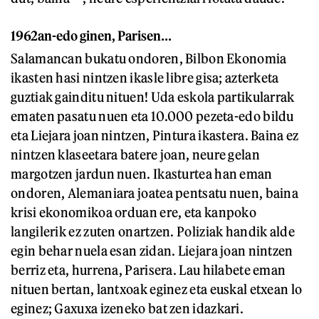
1962an-edo ginen, Parisen…
Salamancan bukatu ondoren, Bilbon Ekonomia
ikasten hasi nintzen ikasle libre gisa; azterketa
guztiak gainditu nituen! Uda eskola partikularrak
ematen pasatu nuen eta 10.000 pezeta-edo bildu
eta Liejara joan nintzen, Pintura ikastera. Baina ez
nintzen klaseetara batere joan, neure gelan
margotzen jardun nuen. Ikasturtea han eman
ondoren, Alemaniara joatea pentsatu nuen, baina
krisi ekonomikoa orduan ere, eta kanpoko
langilerik ez zuten onartzen. Poliziak handik alde
egin behar nuela esan zidan. Liejara joan nintzen
berriz eta, hurrena, Parisera. Lau hilabete eman
nituen bertan, lantxoak eginez eta euskal etxean lo
eginez; Gaxuxa izeneko bat zen idazkari.