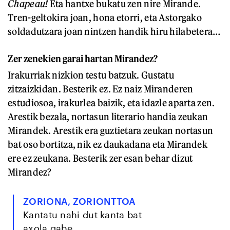
Chapeau!
Eta hantxe bukatu zen nire Mirande.
Tren-geltokira joan, hona etorri, eta Astorgako
soldadutzara joan nintzen handik hiru hilabetera…
Zer zenekien garai hartan Mirandez?
Irakurriak nizkion testu batzuk. Gustatu
zitzaizkidan. Besterik ez. Ez naiz Miranderen
estudiosoa, irakurlea baizik, eta idazle aparta zen.
Arestik bezala, nortasun literario handia zeukan
Mirandek. Arestik era guztietara zeukan nortasun
bat oso bortitza, nik ez daukadana eta Mirandek
ere ez zeukana. Besterik zer esan behar dizut
Mirandez?
ZORIONA, ZORIONTTOA
Kantatu nahi dut kanta bat
axola gabe