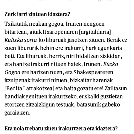
Zerk jarri zintuen idaztera?
Txikitatik neukan gogoa. Irunen nengoen
bitartean, aitak Itxaropenaren [argitaldaria]
Kulixka sorta-
ko liburuak jasotzen zituen. Berak ez
zuen libururik behin ere irakurri, hark egunkaria
beti. Eta liburuak, berriz, niri bidaltzen zizkidan,
eta hantxe irakurri nituen haiek, Irunen.
Euzko
Gogoa
ere hartzen nuen, eta Shakespeareren
itzulpenak irakurri nituen, bizkaitar harenak
[Bedita Larrakotxea] eta baita gozatu ere! Zailtasun
handiak genituen irakurtzeko, euskalki guztietan
etortzen zitzaizkigun testuak, batasunik gabeko
garaia zen.
Eta nola trebatu zinen irakurtzera eta idaztera?