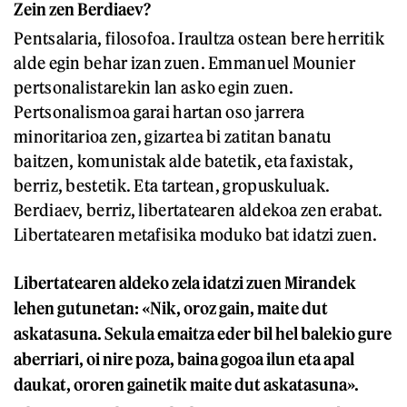
Zein zen Berdiaev?
Pentsalaria, filosofoa. Iraultza ostean bere herritik
alde egin behar izan zuen. Emmanuel Mounier
pertsonalistarekin lan asko egin zuen.
Pertsonalismoa garai hartan oso jarrera
minoritarioa zen, gizartea bi zatitan banatu
baitzen, komunistak alde batetik, eta faxistak,
berriz, bestetik. Eta tartean, gropuskuluak.
Berdiaev, berriz, libertatearen aldekoa zen erabat.
Libertatearen metafisika moduko bat idatzi zuen.
Libertatearen aldeko zela idatzi zuen Mirandek
lehen gutunetan: «Nik, oroz gain, maite dut
askatasuna. Sekula emaitza eder bil hel balekio gure
aberriari, oi nire poza, baina gogoa ilun eta apal
daukat, ororen gainetik maite dut askatasuna».