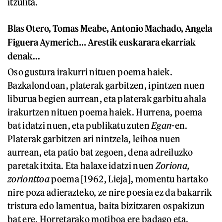
itzulita.
Blas Otero, Tomas Meabe, Antonio Machado, Angela
Figuera Aymerich… Arestik euskarara ekarriak
denak...
Oso gustura irakurri nituen poema haiek.
Bazkalondoan, platerak garbitzen, ipintzen nuen
liburua begien aurrean, eta platerak garbitu ahala
irakurtzen nituen poema haiek. Hurrena, poema
bat idatzi nuen, eta publikatu zuten
Egan
-en.
Platerak garbitzen ari nintzela, leihoa nuen
aurrean, eta patio bat zegoen, dena adreiluzko
paretak itxita. Eta halaxe idatzi nuen
Zoriona,
zorionttoa
poema [1962, Lieja], momentu hartako
nire poza adierazteko, ze nire poesia ez da bakarrik
tristura edo lamentua, baita bizitzaren ospakizun
bat ere. Horretarako motiboa ere badago eta.