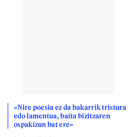
«Nire poesia ez da bakarrik tristura
edo lamentua, baita bizitzaren
ospakizun bat ere»