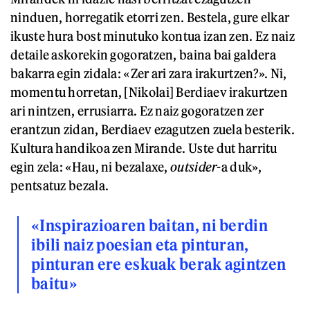
ninduen, horregatik etorri zen. Bestela, gure elkar
ikuste hura bost minutuko kontua izan zen. Ez naiz
detaile askorekin gogoratzen, baina bai galdera
bakarra egin zidala: «Zer ari zara irakurtzen?». Ni,
momentu horretan, [Nikolai] Berdiaev irakurtzen
ari nintzen, errusiarra. Ez naiz gogoratzen zer
erantzun zidan, Berdiaev ezagutzen zuela besterik.
Kultura handikoa zen Mirande. Uste dut harritu
egin zela: «Hau, ni bezalaxe,
outsider
-a duk»,
pentsatuz bezala.
«Inspirazioaren baitan, ni berdin
ibili naiz poesian eta pinturan,
pinturan ere eskuak berak agintzen
baitu»