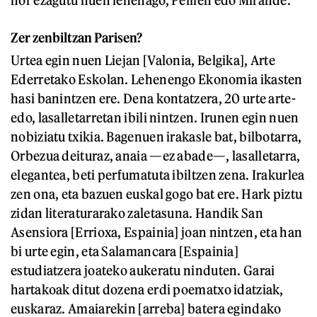
nor ezagutu nuen lehenago, Peillen edo Mirande.
Zer zenbiltzan Parisen?
Urtea egin nuen Liejan [Valonia, Belgika], Arte
Ederretako Eskolan. Lehenengo Ekonomia ikasten
hasi banintzen ere. Dena kontatzera, 20 urte arte-
edo, lasalletarretan ibili nintzen. Irunen egin nuen
nobiziatu txikia. Bagenuen irakasle bat, bilbotarra,
Orbezua deituraz, anaia —ez abade—, lasalletarra,
elegantea, beti perfumatuta ibiltzen zena. Irakurlea
zen ona, eta bazuen euskal gogo bat ere. Hark piztu
zidan literaturarako zaletasuna. Handik San
Asensiora [Errioxa, Espainia] joan nintzen, eta han
bi urte egin, eta Salamancara [Espainia]
estudiatzera joateko aukeratu ninduten. Garai
hartakoak ditut dozena erdi poematxo idatziak,
euskaraz. Amaiarekin [arreba] batera egindako