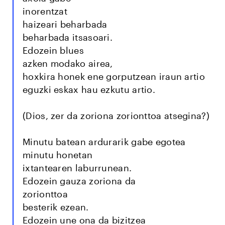
inorentzat
haizeari beharbada
beharbada itsasoari.
Edozein blues
azken modako airea,
hoxkira honek ene gorputzean iraun artio
eguzki eskax hau ezkutu artio.
(Dios, zer da zoriona zorionttoa atsegina?)
Minutu batean ardurarik gabe egotea
minutu honetan
ixtantearen laburrunean.
Edozein gauza zoriona da
zorionttoa
besterik ezean.
Edozein une ona da bizitzea