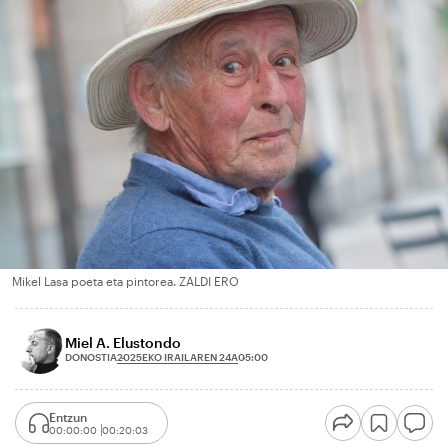
Mikel Lasa poeta eta pintorea. ZALDI ERO
Miel A. Elustondo
2025EKO IRAILAREN 24A
DONOSTIA
05:00
Entzun
00:00:00
00:20:03