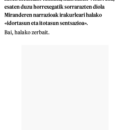
esaten duzu horrexegatik sorrarazten diola
Miranderen narrazioak irakurleari halako
«idortasun eta itotasun sentsazioa».
Bai, halako zerbait.