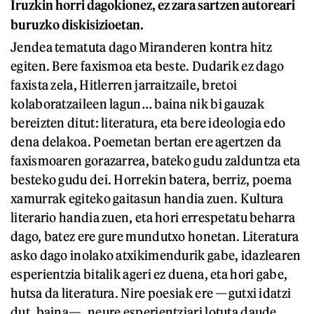
Iruzkin horri dagokionez, ez zara sartzen autoreari
buruzko diskisizioetan.
Jendea tematuta dago Miranderen kontra hitz
egiten. Bere faxismoa eta beste. Dudarik ez dago
faxista zela, Hitlerren jarraitzaile, bretoi
kolaboratzaileen lagun… baina nik bi gauzak
bereizten ditut: literatura, eta bere ideologia edo
dena delakoa. Poemetan bertan ere agertzen da
faxismoaren gorazarrea, bateko gudu zalduntza eta
besteko gudu dei. Horrekin batera, berriz, poema
xamurrak egiteko gaitasun handia zuen. Kultura
literario handia zuen, eta hori errespetatu beharra
dago, batez ere gure mundutxo honetan. Literatura
asko dago inolako atxikimendurik gabe, idazlearen
esperientzia bitalik ageri ez duena, eta hori gabe,
hutsa da literatura. Nire poesiak ere —gutxi idatzi
dut, baina—, neure esperientziari lotuta daude.