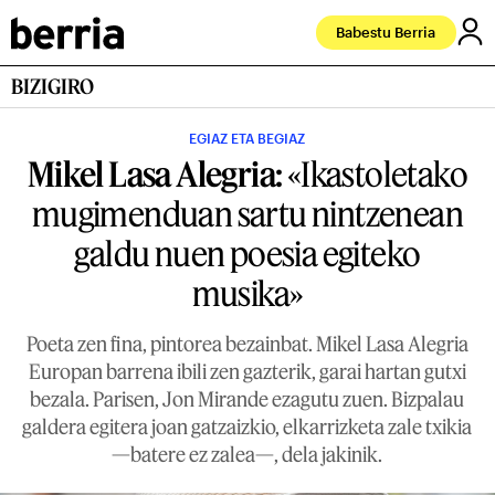
Babestu Berria
BIZIGIRO
EGIAZ ETA BEGIAZ
Mikel Lasa Alegria:
«Ikastoletako
mugimenduan sartu nintzenean
galdu nuen poesia egiteko
musika»
Poeta zen fina, pintorea bezainbat. Mikel Lasa Alegria
Europan barrena ibili zen gazterik, garai hartan gutxi
bezala. Parisen, Jon Mirande ezagutu zuen. Bizpalau
galdera egitera joan gatzaizkio, elkarrizketa zale txikia
—batere ez zalea—, dela jakinik.