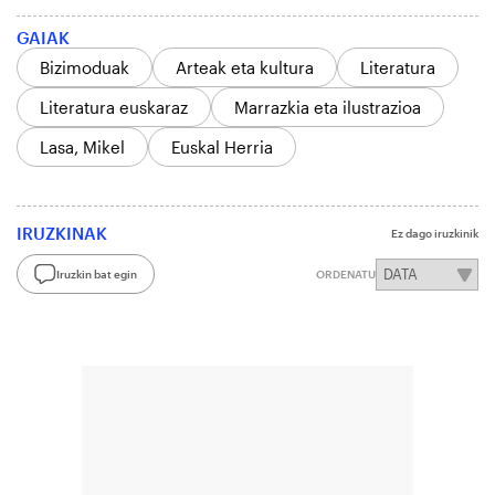
GAIAK
Bizimoduak
Arteak eta kultura
Literatura
Literatura euskaraz
Marrazkia eta ilustrazioa
Lasa, Mikel
Euskal Herria
IRUZKINAK
Ez dago iruzkinik
Iruzkin bat egin
ORDENATU