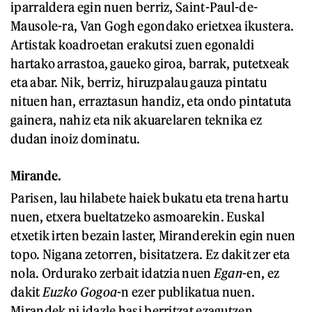
iparraldera egin nuen berriz, Saint-Paul-de-
Mausole-ra, Van Gogh egondako erietxea ikustera.
Artistak koadroetan erakutsi zuen egonaldi
hartako arrastoa, gaueko giroa, barrak, putetxeak
eta abar. Nik, berriz, hiruzpalau gauza pintatu
nituen han, erraztasun handiz, eta ondo pintatuta
gainera, nahiz eta nik akuarelaren teknika ez
dudan inoiz dominatu.
Mirande.
Parisen, lau hilabete haiek bukatu eta trena hartu
nuen, etxera bueltatzeko asmoarekin. Euskal
etxetik irten bezain laster, Miranderekin egin nuen
topo. Nigana zetorren, bisitatzera. Ez dakit zer eta
nola. Ordurako zerbait idatzia nuen
Egan
-en, ez
dakit
Euzko Gogoa
-n ezer publikatua nuen.
Mirandek ni idazle hasi berritzat ezagutzen