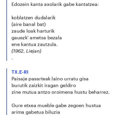
Edozein kanta axolarik gabe kantatzea:
koblatzen dudalarik
(aire banal bat)
zaude loak harturik
gauezk' ametsa bezala
ene kantua zautzula.
(1962, Liejan)
.
TX.E-RI
Paisaje pasarteak laino urratu gisa
burutik zaizkit iragan geldiro
zine mutua antzo oroimena hustu beharrez.
Gure etxea mueble gabe zegoen hustua
arima gabetua biluzia