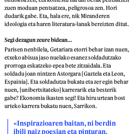
zuen moduan pentsatzea, peligrosoa zen. Hori
dudarik gabe. Eta, hala ere, nik Miranderen
ideologia eta haren literatura-lanak bereizten ditut.
Segi dezagun zeure bidean...
Parisen nenbilela, Getariara etorri behar izan nuen,
etxeko abisua jaso nuelako esanez soldadutzako
prorroga eskatzeko epea bete zitzaidala. Eta
soldadu joan nintzen Astorgara [Gaztela eta Leon,
Espainia]. Eta soldadutza bukatu eta zer egin behar
nuen, [unibertsitateko] karrerarik eta besterik
gabe? Ekonomia ikasten segi! Eta hiru urtean bost
urteko karrera bukatu nuen, Sarrikon.
«Inspirazioaren baitan, ni berdin
ibili naiz poesian eta pinturan,