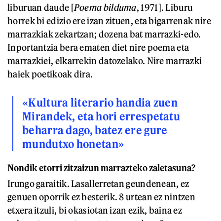
liburuan daude [
Poema bilduma
, 1971]. Liburu
horrek bi edizio ere izan zituen, eta bigarrenak nire
marrazkiak zekartzan; dozena bat marrazki-edo.
Inportantzia bera ematen diet nire poema eta
marrazkiei, elkarrekin datozelako. Nire marrazki
haiek poetikoak dira.
«Kultura literario handia zuen
Mirandek, eta hori errespetatu
beharra dago, batez ere gure
mundutxo honetan»
Nondik etorri zitzaizun marrazteko zaletasuna?
Irungo garaitik. Lasallerretan geundenean, ez
genuen oporrik ez besterik. 8 urtean ez nintzen
etxera itzuli, bi okasiotan izan ezik, baina ez