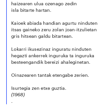
haizearen ulua ozenago zedin
isla bitarte hartan.
Kaioek abiada handian agurtu ninduten
itsas gaineko zeru zolan joan-itzulietan
gris hitsean galdu bitartean.
Lokarri ikusezinaz inguratu ninduten
hegazti ankerrek inguruka ta inguruka
besteengandik bereizi ahaleginetan.
Oinazearen tantak etengabe zerien.
Isurtegia zen etxe guztia.
(1968)
.