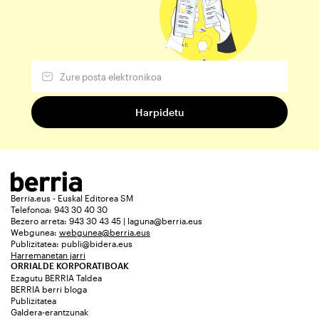
Berria.eus - Euskal Editorea SM
Telefonoa: 943 30 40 30
Bezero arreta: 943 30 43 45 | laguna@berria.eus
Webgunea:
webgunea@berria.eus
Publizitatea:
publi@bidera.eus
Harremanetan jarri
ORRIALDE KORPORATIBOAK
Ezagutu BERRIA Taldea
BERRIA berri bloga
Publizitatea
Galdera-erantzunak