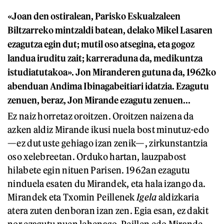
«Joan den ostiralean, Parisko Eskualzaleen
Biltzarreko mintzaldi batean, delako Mikel Lasaren
ezagutza egin dut; mutil oso atsegina, eta gogoz
landua iruditu zait; karreraduna da, medikuntza
istudiatutakoa». Jon Miranderen gutuna da, 1962ko
abenduan Andima Ibinagabeitiari idatzia. Ezagutu
zenuen, beraz, Jon Mirande ezagutu zenuen...
Ez naiz horretaz oroitzen. Oroitzen naizena da
azken aldiz Mirande ikusi nuela bost minutuz-edo
—ez dut uste gehiago izan zenik—, zirkunstantzia
oso xelebreetan. Orduko hartan, lauzpabost
hilabete egin nituen Parisen. 1962an ezagutu
ninduela esaten du Mirandek, eta hala izango da.
Mirandek eta Txomin Peillenek
Igela
aldizkaria
atera zuten denboran izan zen. Egia esan, ez dakit