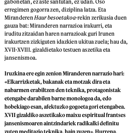
gabonetan, ez aste santutan, ez udan. Oso
erregimen gogorra zen, diziplina latza. Eta
Miranderen
Haur besoetakoa
-rekin zerikusia duen
gauza bat: Miranderen narrazioa irakurri, eta
iruditu zitzaidan haren narrazioak guri Irunen
irakurtzen zizkiguten idazkien ukitua zuela; hau da,
XVII-XVIII. gizaldietako testuen aszetika eta
jansenismoa.
Iruzkina ere egin zenion Miranderen narrazio hari:
«Elkarrizketak, bakanak eta motzak dira eta
nabarmen erabiltzen den teknika, protagonistak
etengabe darabilen barne monologoa da, edo
hobekiago esan, afektuzko gogoeta gori etengabea.
XVII gizaldiko aszetikako maixu espiritual frantses
jansenismoaren aintzindariek radikalki definitu
zuten meditazio teknika, hain zuzen». Hurrena,