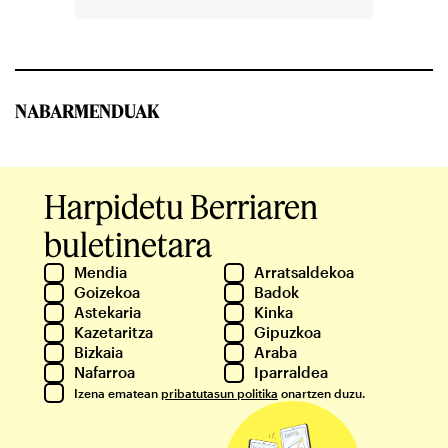
NABARMENDUAK
Harpidetu Berriaren
buletinetara
Mendia
Arratsaldekoa
Goizekoa
Badok
Astekaria
Kinka
Kazetaritza
Gipuzkoa
Bizkaia
Araba
Nafarroa
Iparraldea
Izena ematean
pribatutasun politika
onartzen duzu.