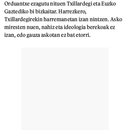
Orduantxe ezagutu nituen Txillardegi eta Euzko
Gaztediko bi bizkaitar. Harrezkero,
Txillardegirekin harremanetan izan nintzen. Asko
miresten nuen, nahiz eta ideologia berekoak ez
izan, edo gauza askotan ez bat etorri.