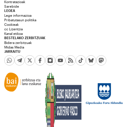
Kontratazioak
Sarebide
LEGEA
Lege informazioa
Pribatutasun politika
Cookieak
cc Lizentzia
Kanal etikoa
BESTELAKO ZERBITZUAK
Bidera zerbitzuak
Midas Media
JARRAITU