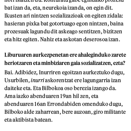
bat izan da, eta, neurekoia izanda, on egin dit.
Ikusten ari nintzen sozializazioak on egiten zidala:
hasieran pixka bat gotortuago egon nintzen, baina
prozesuak lagundu dit askeago sentitzen, bizitzen
eta hitz egiten. Nahiz eta askotan deserosoa izan.
Liburuaren aurkezpenetan ere ahaleginduko zarete
heriotzaren eta minbiziaren gaia sozializatzen, ezta?
Bai. Adibidez, Inurriren egoitzan aurkeztuko dugu,
Usurbilen,
inurri
askorentzat ere lagungarria izan
daiteke eta. Eta Bilbokoa oso berezia izango da.
Ama iazko abenduaren 19an hil zen, eta
abenduaren 16an Errondabiden omenduko dugu,
Bilboko alde zaharrean, bere auzoan, giro militante
eta aktibista batean.