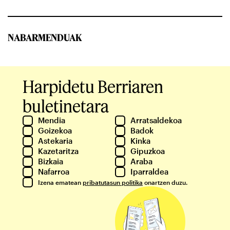
NABARMENDUAK
Harpidetu Berriaren
buletinetara
Mendia
Arratsaldekoa
Goizekoa
Badok
Astekaria
Kinka
Kazetaritza
Gipuzkoa
Bizkaia
Araba
Nafarroa
Iparraldea
Izena ematean
pribatutasun politika
onartzen duzu.