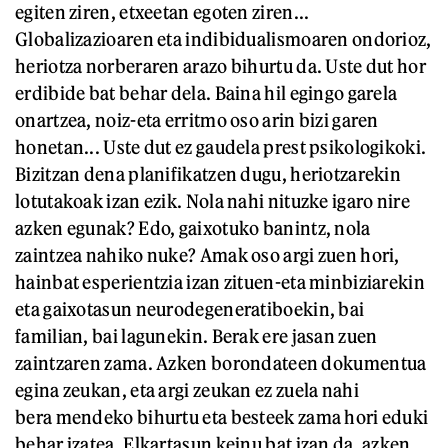
egiten ziren, etxeetan egoten ziren...
Globalizazioaren eta indibidualismoaren ondorioz,
heriotza norberaren arazo bihurtu da. Uste dut hor
erdibide bat behar dela. Baina hil egingo garela
onartzea, noiz-eta erritmo oso arin bizi garen
honetan... Uste dut ez gaudela prest psikologikoki.
Bizitzan dena planifikatzen dugu, heriotzarekin
lotutakoak izan ezik. Nola nahi nituzke igaro nire
azken egunak? Edo, gaixotuko banintz, nola
zaintzea nahiko nuke? Amak oso argi zuen hori,
hainbat esperientzia izan zituen-eta minbiziarekin
eta gaixotasun neurodegeneratiboekin, bai
familian, bai lagunekin. Berak ere jasan zuen
zaintzaren zama. Azken borondateen dokumentua
egina zeukan, eta argi zeukan ez zuela nahi
bera mendeko bihurtu eta besteek zama hori eduki
behar izatea. Elkartasun keinu bat izan da, azken