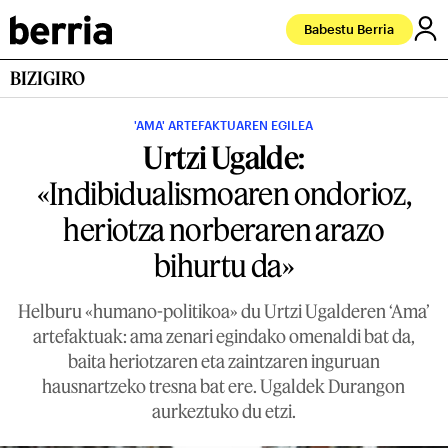
Babestu Berria
BIZIGIRO
'AMA' ARTEFAKTUAREN EGILEA
Urtzi Ugalde:
«Indibidualismoaren ondorioz,
heriotza norberaren arazo
bihurtu da»
Helburu «humano-politikoa» du Urtzi Ugalderen ‘Ama’
artefaktuak: ama zenari egindako omenaldi bat da,
baita heriotzaren eta zaintzaren inguruan
hausnartzeko tresna bat ere. Ugaldek Durangon
aurkeztuko du etzi.