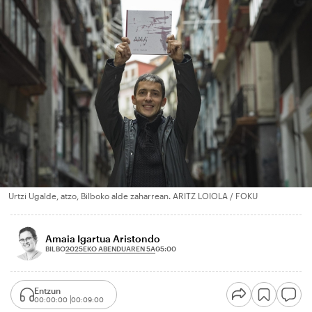
Urtzi Ugalde, atzo, Bilboko alde zaharrean. ARITZ LOIOLA / FOKU
Amaia Igartua Aristondo
2025EKO ABENDUAREN 5A
BILBO
05:00
Entzun
00:00:00
00:09:00