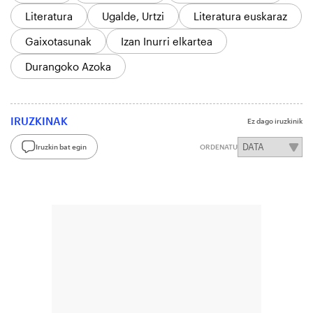
Literatura
Ugalde, Urtzi
Literatura euskaraz
Gaixotasunak
Izan Inurri elkartea
Durangoko Azoka
IRUZKINAK
Ez dago iruzkinik
Iruzkin bat egin
ORDENATU