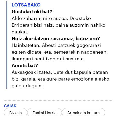
LOTSABAKO
Gustuko toki bat?
Alde zaharra, nire auzoa. Deustuko
Erriberan bizi naiz, baina auzomin nahiko
daukat.
Noiz akordatzen zara amaz, batez ere?
Hainbatetan. Abesti batzuek gogorarazi
egiten didate; eta, semearekin nagoenean,
ikaragarri sentitzen dut sustraia.
Amets bat?
Askeagoak izatea. Uste dut kapsula batean
bizi garela, eta gure parte emozionala asko
galdu dugula.
GAIAK
Bizkaia
Euskal Herria
Arteak eta kultura