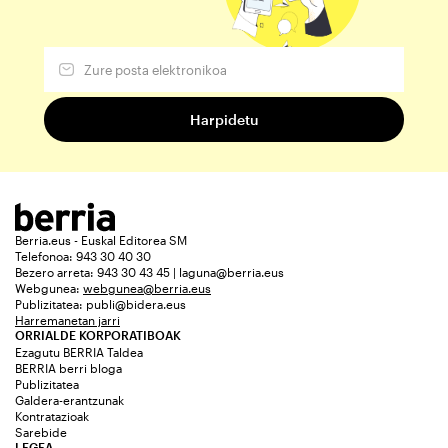
Berria.eus - Euskal Editorea SM
Telefonoa: 943 30 40 30
Bezero arreta: 943 30 43 45 | laguna@berria.eus
Webgunea:
webgunea@berria.eus
Publizitatea:
publi@bidera.eus
Harremanetan jarri
ORRIALDE KORPORATIBOAK
Ezagutu BERRIA Taldea
BERRIA berri bloga
Publizitatea
Galdera-erantzunak
Kontratazioak
Sarebide
LEGEA