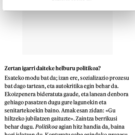
Zertan igarri daiteke helburu politikoa?
Esateko modu bat da; izan ere, sozializazio prozesu
bat dago tartean, eta autokritika egin behar da.
Ekoizpenera bideratuta gaude, eta lanean denbora
gehiago pasatzen dugu gure lagunekin eta
senitartekoekin baino. Amak esan zidan: «Gu
hiltzeko jubilatzen gaituzte». Zaintza berrikusi
behar dugu.
Politikoa
agian hitz handia da, baina
hori islatzen du. Konturatu gabe egindako prozesu