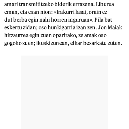
amari transmititzeko biderik errazena. Liburua
eman, eta esan nion: «Irakurri lasai, orain ez
dut berba egin nahi horren inguruan». Pila bat
eskertu zidan; oso hunkigarria izan zen. Jon Maiak
hitzaurrea egin zuen oparirako, ze amak oso
gogoko zuen; ikuskizunean, elkar besarkatu zuten.