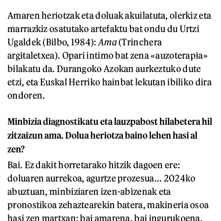
Amaren heriotzak eta doluak akuilatuta, olerkiz eta
marrazkiz osatutako artefaktu bat ondu du Urtzi
Ugaldek (Bilbo, 1984):
Ama
(Trinchera
argitaletxea). Opari intimo bat zena «auzoterapia»
bilakatu da. Durangoko Azokan aurkeztuko dute
etzi, eta Euskal Herriko hainbat lekutan ibiliko dira
ondoren.
Minbizia diagnostikatu eta lauzpabost hilabetera hil
zitzaizun ama. Dolua heriotza baino lehen hasi al
zen?
Bai. Ez dakit horretarako hitzik dagoen ere:
doluaren aurrekoa, agurtze prozesua... 2024ko
abuztuan, minbiziaren izen-abizenak eta
pronostikoa zehaztearekin batera, makineria osoa
hasi zen martxan: bai amarena, bai ingurukoena,