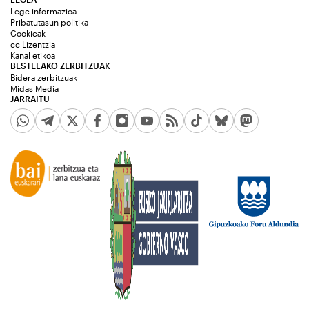
Lege informazioa
Pribatutasun politika
Cookieak
cc Lizentzia
Kanal etikoa
BESTELAKO ZERBITZUAK
Bidera zerbitzuak
Midas Media
JARRAITU