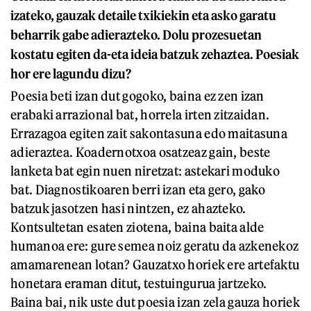
izateko, gauzak detaile txikiekin eta asko garatu
beharrik gabe adierazteko. Dolu prozesuetan
kostatu egiten da-eta ideia batzuk zehaztea. Poesiak
hor ere lagundu dizu?
Poesia beti izan dut gogoko, baina ez zen izan
erabaki arrazional bat, horrela irten zitzaidan.
Errazagoa egiten zait sakontasuna edo maitasuna
adieraztea. Koadernotxoa osatzeaz gain, beste
lanketa bat egin nuen niretzat: astekari moduko
bat. Diagnostikoaren berri izan eta gero, gako
batzuk jasotzen hasi nintzen, ez ahazteko.
Kontsultetan esaten ziotena, baina baita alde
humanoa ere: gure semea noiz geratu da azkenekoz
amamarenean lotan? Gauzatxo horiek ere artefaktu
honetara eraman ditut, testuingurua jartzeko.
Baina bai, nik uste dut poesia izan zela gauza horiek