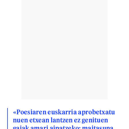
«Poesiaren euskarria aprobetxatu
nuen etxean lantzen ez genituen
gaiak amari aipatzeko: maitasuna