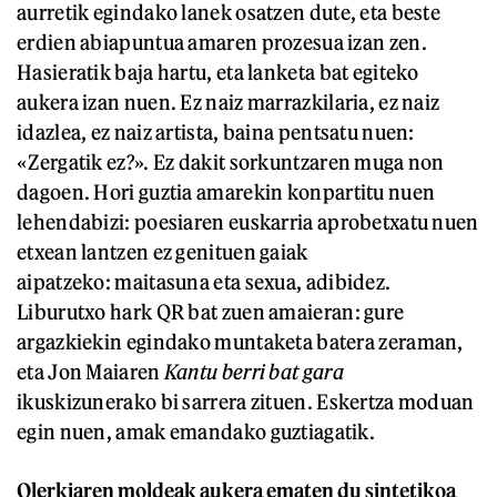
aurretik egindako lanek osatzen dute, eta beste
erdien abiapuntua amaren prozesua izan zen.
Hasieratik baja hartu, eta lanketa bat egiteko
aukera izan nuen. Ez naiz marrazkilaria, ez naiz
idazlea, ez naiz artista, baina pentsatu nuen:
«Zergatik ez?». Ez dakit sorkuntzaren muga non
dagoen. Hori guztia amarekin konpartitu nuen
lehendabizi: poesiaren euskarria aprobetxatu nuen
etxean lantzen ez genituen gaiak
aipatzeko: maitasuna eta sexua, adibidez.
Liburutxo hark QR bat zuen amaieran: gure
argazkiekin egindako muntaketa batera zeraman,
eta Jon Maiaren
K
antu berri bat gara
ikuskizunerako bi sarrera zituen. Eskertza moduan
egin nuen, amak emandako guztiagatik.
Olerkiaren moldeak aukera ematen du sintetikoa