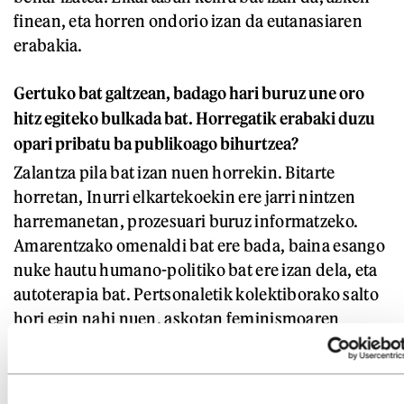
finean, eta horren ondorio izan da eutanasiaren
erabakia.
Gertuko bat galtzean, badago hari buruz une oro
hitz egiteko bulkada bat. Horregatik erabaki duzu
opari pribatu ba publikoago bihurtzea?
Zalantza pila bat izan nuen horrekin. Bitarte
horretan, Inurri elkartekoekin ere jarri nintzen
harremanetan, prozesuari buruz informatzeko.
Amarentzako omenaldi bat ere bada, baina esango
nuke hautu humano-politiko bat ere izan dela, eta
autoterapia bat. Pertsonaletik kolektiborako salto
hori egin nahi nuen, askotan feminismoaren
ikuspegitik gehiago landu den hori. Bada, gai
honetan ere pertsonala kolektiboa da, eta gehiago
kolektibizatu behar ditugu horrelako gauzak.