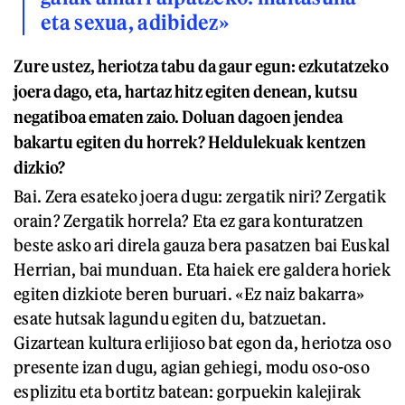
eta sexua, adibidez»
Zure ustez, heriotza tabu da gaur egun: ezkutatzeko
joera dago, eta, hartaz hitz egiten denean, kutsu
negatiboa ematen zaio. Doluan dagoen jendea
bakartu egiten du horrek? Heldulekuak kentzen
dizkio?
Bai. Zera esateko joera dugu: zergatik niri? Zergatik
orain? Zergatik horrela? Eta ez gara konturatzen
beste asko ari direla gauza bera pasatzen bai Euskal
Herrian, bai munduan. Eta haiek ere galdera horiek
egiten dizkiote beren buruari. «Ez naiz bakarra»
esate hutsak lagundu egiten du, batzuetan.
Gizartean kultura erlijioso bat egon da, heriotza oso
presente izan dugu, agian gehiegi, modu oso-oso
esplizitu eta bortitz batean: gorpuekin kalejirak