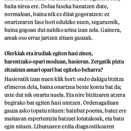
baita nirea ere. Dolua faseka banatzen dute,
normalean, baina nik ez ditut gogoratzen: ez
onartzearen fase hori edukiko nuen, seguruenik,
baina gogoan dut nahiko arina izan zela. Gainera,
amak oso erraz jartzen zituen gauzak.
Olerkiak eta irudiak egiten hasi zinen,
harentzako opari moduan, hasieran. Zergatik piztu
zitzaizun amari opari bat egiteko beharra?
Hasieratik izan nuen klik hori: ondo dakigu bizitza
efimeroa dela, baina onartzea beste kontu bat da;
uste dut nik onartu nuela. Eta nire bizitzaren atzera
begirako bat egiten hasi nintzen. Ordenagailuan
gauza asko topatu nituen: hainbat poema, batez ere
maitasun esperientzia batzuei lotutakoak, eta batu
egin nituen. Liburuaren erdia diagnostikoaren