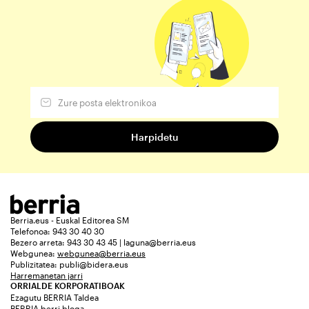
Berria.eus - Euskal Editorea SM
Telefonoa: 943 30 40 30
Bezero arreta: 943 30 43 45 | laguna@berria.eus
Webgunea:
webgunea@berria.eus
Publizitatea:
publi@bidera.eus
Harremanetan jarri
ORRIALDE KORPORATIBOAK
Ezagutu BERRIA Taldea
BERRIA berri bloga