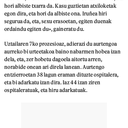
hori albiste txarra da. Kasu guztietan atxiloketak
egon dira, eta hori da albiste ona. Iruñea hiri
segurua da, eta, sexu erasoetan, egiten duenak
ordaindu egiten du», gaineratu du.
Uztailaren 7ko prozesioaz, adierazi du aurtengoa
aurreko bi urteetakoa baino nabarmen hobea izan
dela, eta, zer hobetu dagoela aitortu arren,
norabide onean ari direla lanean. Aurtengo
entzierroetan 38 lagun eraman dituzte ospitalera,
eta bi adarkatu izan dira. Iaz 44 izan ziren
ospitaleratuak, eta hiru adarkatuak.