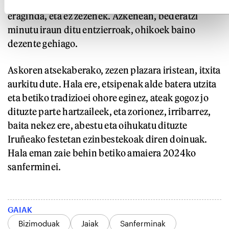
oraingo honetan alkoholaren albo ondorioek
eraginda, eta ez zezenek. Azkenean, bederatzi
minutu iraun ditu entzierroak, ohikoek baino
dezente gehiago.
Askoren atsekaberako, zezen plazara iristean, itxita
aurkitu dute. Hala ere, etsipenak alde batera utzita
eta betiko tradizioei ohore eginez, ateak gogoz jo
dituzte parte hartzaileek, eta zorionez, irribarrez,
baita nekez ere, abestu eta oihukatu dituzte
Iruñeako festetan ezinbestekoak diren doinuak.
Hala eman zaie behin betiko amaiera 2024ko
sanferminei.
GAIAK
Bizimoduak
Jaiak
Sanferminak