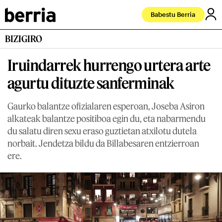
Babestu Berria
BIZIGIRO
Iruindarrek hurrengo urtera arte
agurtu dituzte sanferminak
Gaurko balantze ofizialaren esperoan, Joseba Asiron
alkateak balantze positiboa egin du, eta nabarmendu
du salatu diren sexu eraso guztietan atxilotu dutela
norbait. Jendetza bildu da Billabesaren entzierroan
ere.