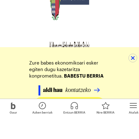
Zure babes ekonomikoari esker
egiten dugu kazetaritza
konprometitua.
BABESTU BERRIA
Egin zure ekarpena
Gaur
Azken berriak
Entzun BERRIA
Nire BERRIA
Atalak