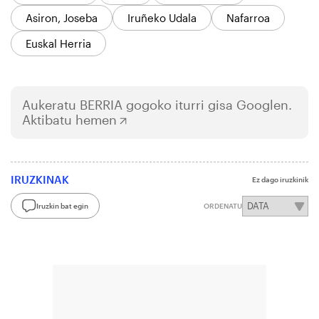
Asiron, Joseba
Iruñeko Udala
Nafarroa
Euskal Herria
Aukeratu
BERRIA
gogoko iturri gisa Googlen.
Aktibatu hemen
IRUZKINAK
Ez dago iruzkinik
Iruzkin bat egin
ORDENATU