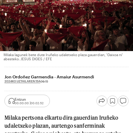
Milaka lagunek bete dute Iruñeko udaletxeko plaza gauerdian, 'Gaixoa ni'
abesteko. JESUS DIGES / EFE
Jon Ordoñez Garmendia - Amaiur Asurmendi
2024KO UZTAILAREN 15A
09:15
Entzun
00:00:00
00:02:52
Milaka pertsona elkartu dira gauerdian Iruñeko
udaletxeko plazan, aurtengo sanferminak