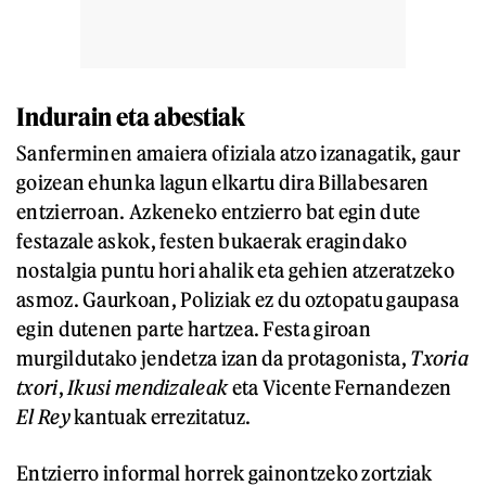
Indurain eta abestiak
Sanferminen amaiera ofiziala atzo izanagatik, gaur
goizean ehunka lagun elkartu dira Billabesaren
entzierroan. Azkeneko entzierro bat egin dute
festazale askok, festen bukaerak eragindako
nostalgia puntu hori ahalik eta gehien atzeratzeko
asmoz. Gaurkoan, Poliziak ez du oztopatu gaupasa
egin dutenen parte hartzea. Festa giroan
murgildutako jendetza izan da protagonista,
Txoria
txori
,
Ikusi mendizaleak
eta Vicente Fernandezen
El Rey
kantuak errezitatuz.
Entzierro informal horrek gainontzeko zortziak