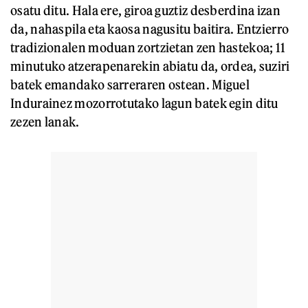
osatu ditu. Hala ere, giroa guztiz desberdina izan
da, nahaspila eta kaosa nagusitu baitira. Entzierro
tradizionalen moduan zortzietan zen hastekoa; 11
minutuko atzerapenarekin abiatu da, ordea, suziri
batek emandako sarreraren ostean. Miguel
Indurainez mozorrotutako lagun batek egin ditu
zezen lanak.