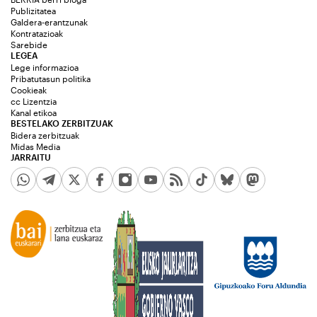
Publizitatea
Galdera-erantzunak
Kontratazioak
Sarebide
LEGEA
Lege informazioa
Pribatutasun politika
Cookieak
cc Lizentzia
Kanal etikoa
BESTELAKO ZERBITZUAK
Bidera zerbitzuak
Midas Media
JARRAITU