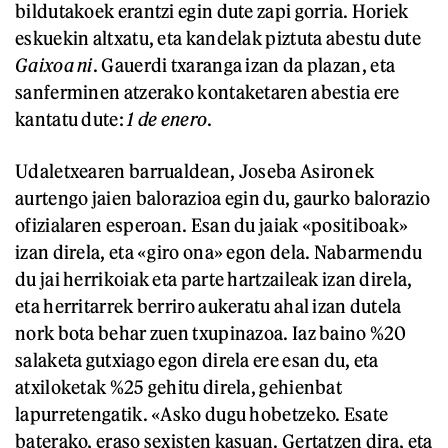
bildutakoek erantzi egin dute zapi gorria. Horiek
eskuekin altxatu, eta kandelak piztuta abestu dute
Gaixoa ni
. Gauerdi txaranga izan da plazan, eta
sanferminen atzerako kontaketaren abestia ere
kantatu dute:
1 de enero
.
Udaletxearen barrualdean, Joseba Asironek
aurtengo jaien balorazioa egin du, gaurko balorazio
ofizialaren esperoan. Esan du jaiak «positiboak»
izan direla, eta «giro ona» egon dela. Nabarmendu
du jai herrikoiak eta parte hartzaileak izan direla,
eta herritarrek berriro aukeratu ahal izan dutela
nork bota behar zuen txupinazoa. Iaz baino %20
salaketa gutxiago egon direla ere esan du, eta
atxiloketak %25 gehitu direla, gehienbat
lapurretengatik. «Asko dugu hobetzeko. Esate
baterako, eraso sexisten kasuan. Gertatzen dira, eta