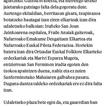
agurtzeko.
Gaixoa ni
abestu, eta hurrengo urteko
jaietarako gutxiago falta dela gogoratu dute.
Aurtengo ekitaldian, berritasun gisara, txupinazoa
botatzeko hautagai izan ziren elkarteak izan dira
udaletxeko balkoian: Iruñeko San Joan
Jainkoarena ospitalea, Fraile Anaiak gaiteroak,
Nafarroako Emakume Desgaituen Elkartea eta
Nafarroako Euskal Pilota Federazioa. Horiekin
batera izan dira Ortzadar Euskal Folklore Elkarteko
ordezkariak eta Marivi Esparza Mugeta,
entzierroan San Ferminen irudia egoten den
txokoa apaintzen duena, nahiz eta ez zuten
Sanferminetako Mahaiaren galbahea pasatu.
Duguna dantza taldeko ordezkariak ere ez dira falta
izan.
Udaletxeko plaza bete egin da, eta gauerdian han