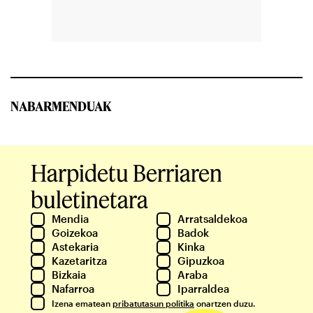
NABARMENDUAK
Harpidetu Berriaren
buletinetara
Mendia
Arratsaldekoa
Goizekoa
Badok
Astekaria
Kinka
Kazetaritza
Gipuzkoa
Bizkaia
Araba
Nafarroa
Iparraldea
Izena ematean
pribatutasun politika
onartzen duzu.