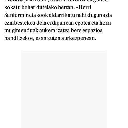
kokatu behar dutelako bertan. «Herri
Sanferminetakook aldarrikatu nahi duguna da
ezinbestekoa dela erdigunean egotea eta herri
mugimenduak aukera izatea bere espazioa
handitzeko», esan zuten aurkezpenean.