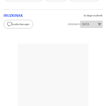
IRUZKINAK
Ez dago iruzkinik
Iruzkin bat egin
ORDENATU