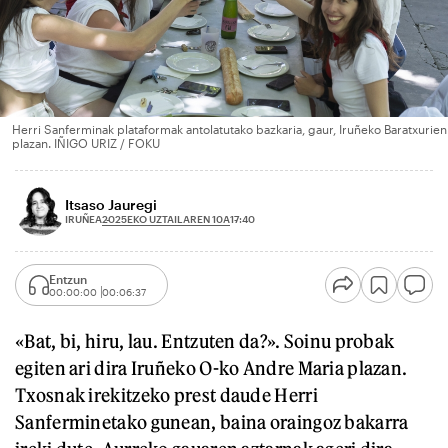
Herri Sanferminak plataformak antolatutako bazkaria, gaur, Iruñeko Baratxurien
plazan. IÑIGO URIZ / FOKU
Itsaso Jauregi
2025EKO UZTAILAREN 10A
IRUÑEA
17:40
Entzun
00:00:00
00:06:37
«Bat, bi, hiru, lau. Entzuten da?». Soinu probak
egiten ari dira Iruñeko O-ko Andre Maria plazan.
Txosnak irekitzeko prest daude Herri
Sanferminetako gunean, baina oraingoz bakarra