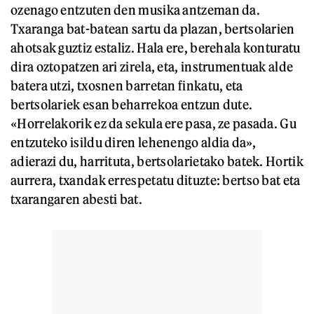
ozenago entzuten den musika antzeman da.
Txaranga bat-batean sartu da plazan, bertsolarien
ahotsak guztiz estaliz. Hala ere, berehala konturatu
dira oztopatzen ari zirela, eta, instrumentuak alde
batera utzi, txosnen barretan finkatu, eta
bertsolariek esan beharrekoa entzun dute.
«Horrelakorik ez da sekula ere pasa, ze pasada. Gu
entzuteko isildu diren lehenengo aldia da»,
adierazi du, harrituta, bertsolarietako batek. Hortik
aurrera, txandak errespetatu dituzte: bertso bat eta
txarangaren abesti bat.