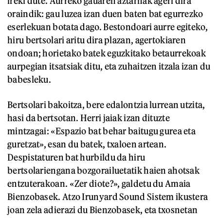
ireki dute. Aurreko gauaren aztarnak ageri dira
oraindik: gau luzea izan duen baten bat egurrezko
eserlekuan botata dago. Bestondoari aurre egiteko,
hiru bertsolari aritu dira plazan, agertokiaren
ondoan; horietako batek eguzkitako betaurrekoak
aurpegian itsatsiak ditu, eta zuhaitzen itzala izan du
babesleku.
Bertsolari bakoitza, bere edalontzia lurrean utzita,
hasi da bertsotan. Herri jaiak izan dituzte
mintzagai: «Espazio bat behar baitugu gurea eta
guretzat», esan du batek, txaloen artean.
Despistaturen bat hurbildu da hiru
bertsolariengana bozgorailuetatik haien ahotsak
entzuterakoan. «Zer diote?», galdetu du Amaia
Bienzobasek. Atzo Irunyard Sound Sistem ikustera
joan zela adierazi du Bienzobasek, eta txosnetan