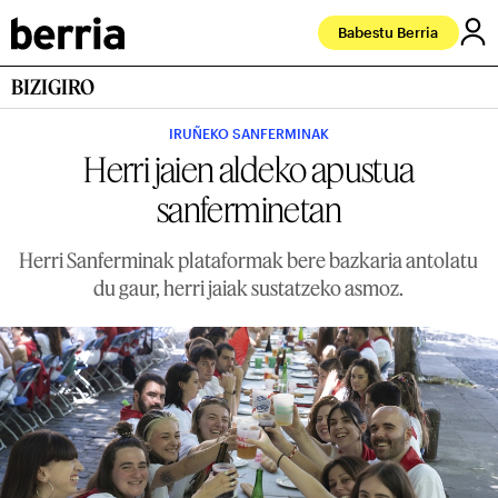
Babestu Berria
BIZIGIRO
IRUÑEKO SANFERMINAK
Herri jaien aldeko apustua
sanferminetan
Herri Sanferminak plataformak bere bazkaria antolatu
du gaur, herri jaiak sustatzeko asmoz.