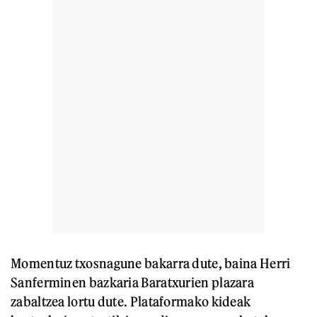
Momentuz txosnagune bakarra dute, baina Herri
Sanferminen bazkaria Baratxurien plazara
zabaltzea lortu dute. Plataformako kideak