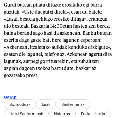
Gurdi batean pilatu dituzte erositako ogi barra
guztiak. «Uste dut gutxi direla», esan du batek;
«Lasai, bestela gehiago erosiko ditugu», erantzun
dio besteak. Bazkaria 14:00etan hasten zen berez,
baina beranduago hasi da azkenean. Banku batean
eserita dago gazte bat, bere lagunen esperoan:
«Azkenean, itzaletako aulkiak kenduko dizkigute»,
esaten die lagunei, telefonoz. Azkenean agertu dira
lagunak, aurpegi gorrituarekin, eta zuhaitzen
azpian dagoen txokoa hartu dute, bazkariaz
gozatzeko prest.
GAIAK
Bizimoduak
Jaiak
Sanferminak
Herri Sanferminak
Nafarroa
Euskal Herria