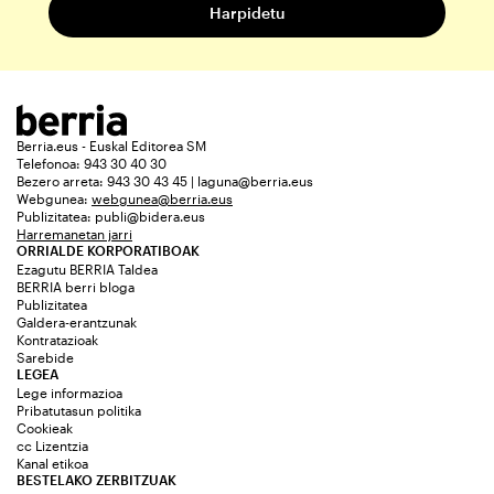
Berria.eus - Euskal Editorea SM
Telefonoa: 943 30 40 30
Bezero arreta: 943 30 43 45 | laguna@berria.eus
Webgunea:
webgunea@berria.eus
Publizitatea:
publi@bidera.eus
Harremanetan jarri
ORRIALDE KORPORATIBOAK
Ezagutu BERRIA Taldea
BERRIA berri bloga
Publizitatea
Galdera-erantzunak
Kontratazioak
Sarebide
LEGEA
Lege informazioa
Pribatutasun politika
Cookieak
cc Lizentzia
Kanal etikoa
BESTELAKO ZERBITZUAK