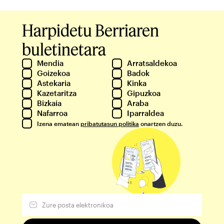
Harpidetu Berriaren
buletinetara
Mendia
Arratsaldekoa
Goizekoa
Badok
Astekaria
Kinka
Kazetaritza
Gipuzkoa
Bizkaia
Araba
Nafarroa
Iparraldea
Izena ematean
pribatutasun politika
onartzen duzu.