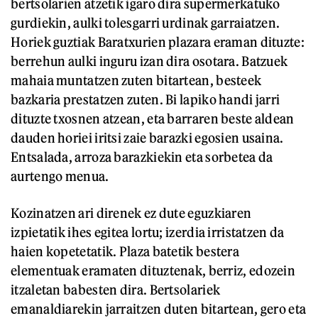
bertsolarien atzetik igaro dira supermerkatuko
gurdiekin, aulki tolesgarri urdinak garraiatzen.
Horiek guztiak Baratxurien plazara eraman dituzte:
berrehun aulki inguru izan dira osotara. Batzuek
mahaia muntatzen zuten bitartean, besteek
bazkaria prestatzen zuten. Bi lapiko handi jarri
dituzte txosnen atzean, eta barraren beste aldean
dauden horiei iritsi zaie barazki egosien usaina.
Entsalada, arroza barazkiekin eta sorbetea da
aurtengo menua.
Kozinatzen ari direnek ez dute eguzkiaren
izpietatik ihes egitea lortu; izerdia irristatzen da
haien kopetetatik. Plaza batetik bestera
elementuak eramaten dituztenak, berriz, edozein
itzaletan babesten dira. Bertsolariek
emanaldiarekin jarraitzen duten bitartean, gero eta