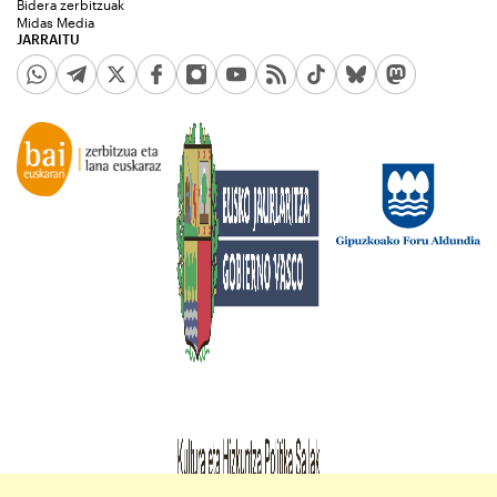
Bidera zerbitzuak
Midas Media
JARRAITU