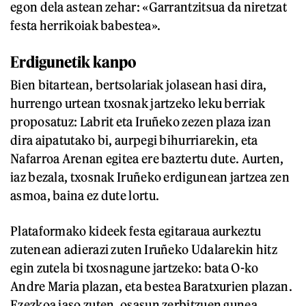
egon dela astean zehar: «Garrantzitsua da niretzat
festa herrikoiak babestea».
Erdigunetik kanpo
Bien bitartean, bertsolariak jolasean hasi dira,
hurrengo urtean txosnak jartzeko leku berriak
proposatuz: Labrit eta Iruñeko zezen plaza izan
dira aipatutako bi, aurpegi bihurriarekin, eta
Nafarroa Arenan egitea ere baztertu dute. Aurten,
iaz bezala, txosnak Iruñeko erdigunean jartzea zen
asmoa, baina ez dute lortu.
Plataformako kideek festa egitaraua aurkeztu
zutenean adierazi zuten Iruñeko Udalarekin hitz
egin zutela bi txosnagune jartzeko: bata O-ko
Andre Maria plazan, eta bestea Baratxurien plazan.
Ezezkoa jaso zuten, osasun zerbitzuen gunea