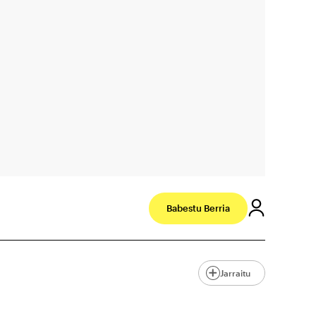
Babestu Berria
Jarraitu