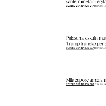
sanferminetako egit
2026KO EKAINAREN 24A
ITSASO J
Palestina, eskuin mu
Trump Iruñeko peñe
2026KO EKAINAREN 24A
ITSASO J
Mila zapore arrazis
2026KO EKAINAREN 20A
ITSASO J