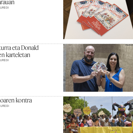
arauan
AUREGI
turra eta Donald
n karteletan
AUREGI
moaren kontra
AUREGI