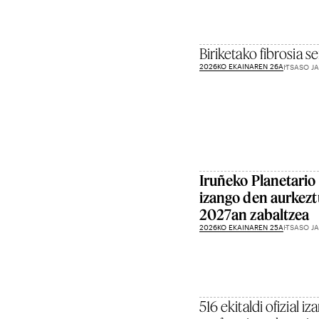
Biriketako fibrosia 
2026KO EKAINAREN 26A
ITSASO J
Iruñeko Planetario
izango den aurkezt
2027an zabaltzea
2026KO EKAINAREN 25A
ITSASO J
516 ekitaldi ofizial i