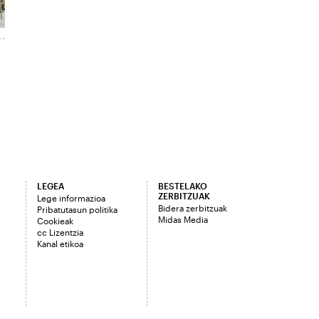
LEGEA
BESTELAKO
ZERBITZUAK
Lege informazioa
Bidera zerbitzuak
Pribatutasun politika
Midas Media
Cookieak
cc Lizentzia
Kanal etikoa