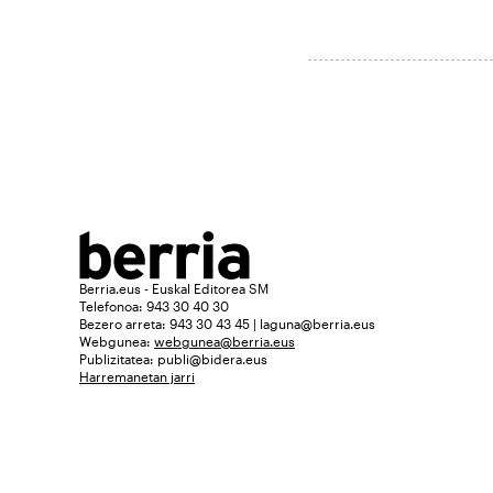
Berria.eus - Euskal Editorea SM
Telefonoa: 943 30 40 30
Bezero arreta: 943 30 43 45 | laguna@berria.eus
Webgunea:
webgunea@berria.eus
Publizitatea:
publi@bidera.eus
Harremanetan jarri