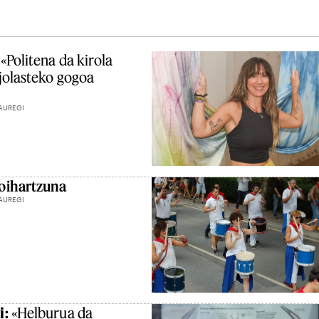
«Politena da kirola
jolasteko gogoa
AUREGI
oihartzuna
AUREGI
i:
«Helburua da