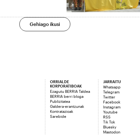
Gehiago ikusi
ORRIALDE
JARRAITU
KORPORATIBOAK
Whatsapp
Ezagutu BERRIA Taldea
Telegram
BERRIA berri bloga
Twitter
Publizitatea
Facebook
Galdera-erantzunak
Instagram
Kontratazioak
Youtube
Sarebide
RSS
Tik Tok
Bluesky
Mastodon