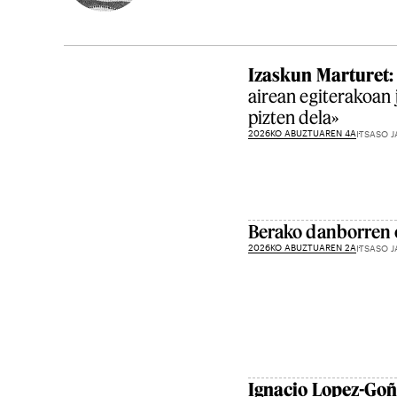
Izaskun Marturet:
airean egiterakoan 
pizten dela»
2026KO ABUZTUAREN 4A
ITSASO J
Berako danborren 
2026KO ABUZTUAREN 2A
ITSASO J
Ignacio Lopez-Goñ