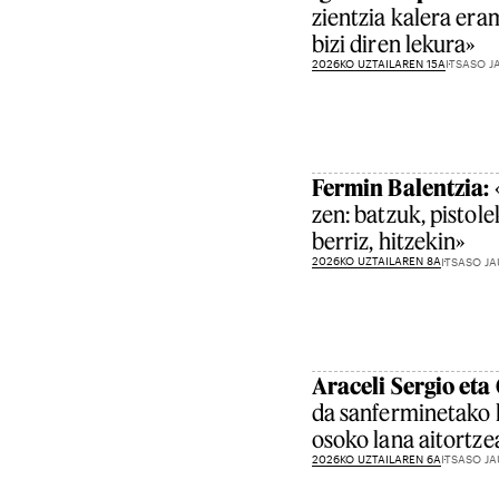
zientzia kalera er
bizi diren lekura»
2026KO UZTAILAREN 15A
ITSASO J
Fermin Balentzia:
zen: batzuk, pistole
berriz, hitzekin»
2026KO UZTAILAREN 8A
ITSASO JA
Araceli Sergio eta 
da sanferminetako l
osoko lana aitortze
2026KO UZTAILAREN 6A
ITSASO JA