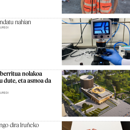
sendatu nahian
AUREGI
 berritua nolakoa
u dute, eta asmoa da
AUREGI
zango dira Iruñeko