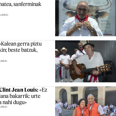
amatea, sanferminak
AUREGI
«Kalean gerra piztu
kin; beste batzuk,
UREGI
Clint Jean Louis:
«Ez
ana bakarrik: urte
a nahi dugu»
UREGI