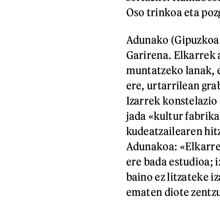
Oso trinkoa eta pozg
Adunako (Gipuzkoa)
Garirena. Elkarrek 
muntatzeko lanak, e
ere, urtarrilean gra
Izarrek konstelazio
jada «kultur fabrik
kudeatzailearen hitz
Adunakoa: «Elkarren
ere bada estudioa; 
baino ez litzateke i
ematen diote zentzu