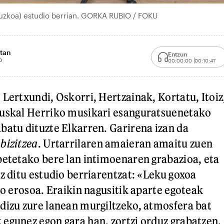
uzkoa) estudio berrian. GORKA RUBIO / FOKU
stan
Entzun
0
00:00:00
00:10:47
 Lertxundi, Oskorri, Hertzainak, Kortatu, Itoiz
Euskal Herriko musikari esanguratsuenetako
batu dituzte Elkarren. Garirena izan da
bizitzea
. Urtarrilaren amaieran amaitu zuen
betetako bere lan intimoenaren grabazioa, eta
ez ditu estudio berriarentzat: «Leku goxoa
so erosoa. Eraikin nagusitik aparte egoteak
dizu zure lanean murgiltzeko, atmosfera bat
egunez egon gara han, zortzi orduz grabatzen.