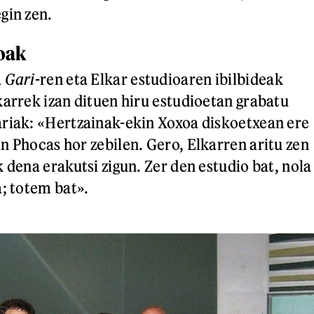
gin zen.
loak
a
Gari
-ren eta Elkar estudioaren ibilbideak
karrek izan dituen hiru estudioetan grabatu
riak: «Hertzainak-ekin Xoxoa diskoetxean ere
n Phocas hor zebilen. Gero, Elkarren aritu zen
 dena erakutsi zigun. Zer den estudio bat, nola
a; totem bat».