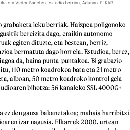
ka eta Victor Sanchez, estudio berrian, Adunan. ELKAR
o grabaketa leku berriak. Haizpea poligonoko
agusitik bereizita dago, eraikin autonomo
uak egiten dituzte, eta bestean, berriz,
azioa bermatuta dago horrela. Estudioa, berez,
iagoa da, baina punta-puntakoa. Bi grabazio
itu, 110 metro koadrokoa bata eta 21 metro
ta, alboan, 50 metro koadroko kontrol gela
studioaren bihotza: 56 kanaleko SSL 4000G+
ia ez den gauza bakanetakoa; mahaia harribitxi
zioaren izar nagusia. Elkarrek 2000. urtean