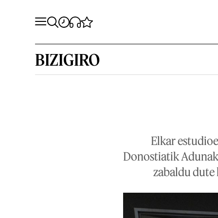
BIZIGIRO
Elkar estudioe
Donostiatik Adunak
zabaldu dute 