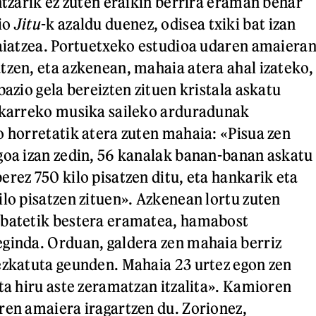
ntzarik ez zuten eraikin berrira eraman behar
io
Jitu
-k azaldu duenez, odisea txiki bat izan
raiatzea. Portuetxeko estudioa udaren amaiera
tzen, eta azkenean, mahaia atera ahal izateko,
bazio gela bereizten zituen kristala askatu
Elkarreko musika saileko arduradunak
o horretatik atera zuten mahaia: «Pisua zen
goa izan zedin, 56 kanalak banan-banan askatu
erez 750 kilo pisatzen ditu, eta hankarik eta
ilo pisatzen zituen». Azkenean lortu zuten
 batetik bestera eramatea, hamabost
ginda. Orduan, galdera zen mahaia berriz
ezkatuta geunden. Mahaia 23 urtez egon zen
eta hiru aste zeramatzan itzalita». Kamioren
ren amaiera iragartzen du. Zorionez,