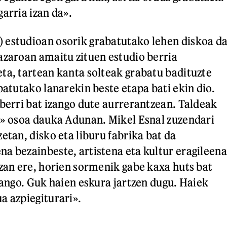
arria izan da».
 estudioan osorik grabatutako lehen diskoa d
azaroan amaitu zituen estudio berria
ta, tartean kanta solteak grabatu badituzte
batutako lanarekin beste etapa bati ekin dio.
 berri bat izango dute aurrerantzean. Taldeak
a» osoa dauka Adunan. Mikel Esnal zuzendari
etan, disko eta liburu fabrika bat da
a bezainbeste, artistena eta kultur eragileena
izan ere, horien sormenik gabe kaxa huts bat
zango. Guk haien eskura jartzen dugu. Haiek
a azpiegiturari».