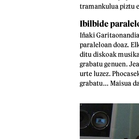
tramankulua piztu e
Ibilbide parale
Iñaki Garitaonandi
paraleloan doaz. El
ditu diskoak musika
grabatu genuen. Jea
urte luzez. Phocasek
grabatu... Maisua d