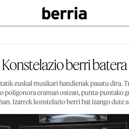
Konstelazio berri batera
tatik euskal musikari handienak pasatu dira. T
o poligonora eraman ostean, punta-puntako gr
han. Izarrek konstelazio berri bat izango dute 