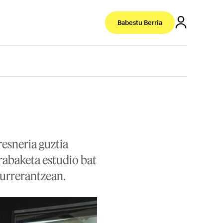
Babestu Berria
resneria guztia
abaketa estudio bat
aurrerantzean.