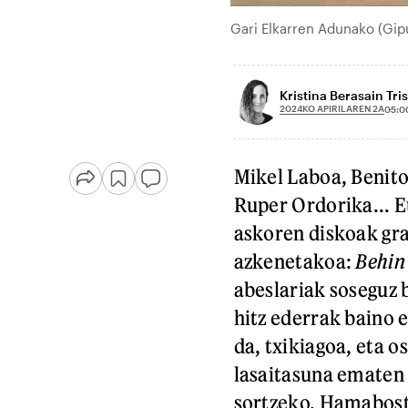
Gari Elkarren Adunako (Gip
Kristina Berasain Tri
2024KO APIRILAREN 2A
05:0
Mikel Laboa, Benito
Ruper Ordorika... 
askoren diskoak gra
azkenetakoa:
Behin 
abeslariak soseguz 
hitz ederrak baino 
da, txikiagoa, eta o
lasaitasuna ematen 
sortzeko. Hamabost 