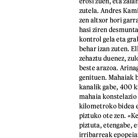
erosi zuen, eta zala
zutela. Andres Kam
zen altxor hori gar
hasi ziren desmunta
kontrol gela eta gra
behar izan zuten. 
zehaztu duenez, zul
beste arazoa. Arina
genituen. Mahaiak b
kanalik gabe, 400 k
mahaia konstelazio
kilometroko bidea e
piztuko ote zen. «K
piztuta, etengabe, 
irribarreak epopeia