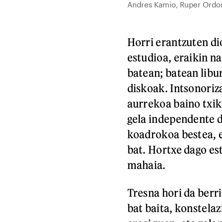
Andres Kamio, Ruper Ordori
Horri erantzuten di
estudioa, eraikin n
batean; batean libur
diskoak. Intsonoriz
aurrekoa baino txik
gela independente d
koadrokoa bestea, e
bat. Hortxe dago e
mahaia.
Tresna hori da berr
bat baita, konstela