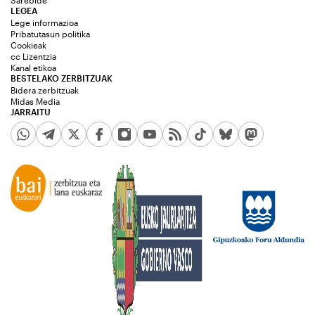
LEGEA
Lege informazioa
Pribatutasun politika
Cookieak
cc Lizentzia
Kanal etikoa
BESTELAKO ZERBITZUAK
Bidera zerbitzuak
Midas Media
JARRAITU