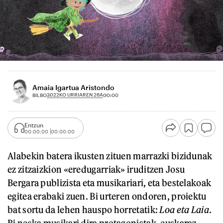
Amaia Igartua Aristondo
2022KO URRIAREN 26A
BILBO
00:00
Entzun
00:00:00
00:00:00
Alabekin batera ikusten zituen marrazki bizidunak
ez zitzaizkion «eredugarriak» iruditzen Josu
Bergara publizista eta musikariari, eta bestelakoak
egitea erabaki zuen. Bi urteren ondoren, proiektu
bat sortu da lehen hauspo horretatik:
Loa eta Laia
.
Bi neska musikari dira protagonistak, euskaraz