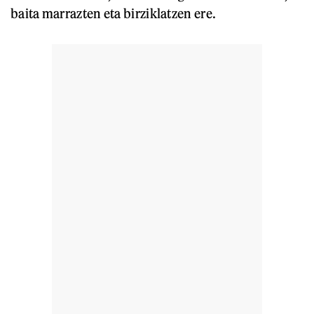
baita marrazten eta birziklatzen ere.