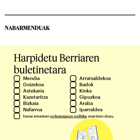
NABARMENDUAK
Harpidetu Berriaren
buletinetara
Mendia
Arratsaldekoa
Goizekoa
Badok
Astekaria
Kinka
Kazetaritza
Gipuzkoa
Bizkaia
Araba
Nafarroa
Iparraldea
Izena ematean
pribatutasun politika
onartzen duzu.