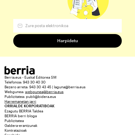
Berria.eus - Euskal Editorea SM
Telefonoa: 943 30 40 30
Bezero arreta: 943 30 43 45 | laguna@berria.eus
Webgunea:
webgunea@berria.eus
Publizitatea:
publi@bidera.eus
Harremanetan jarri
ORRIALDE KORPORATIBOAK
Ezagutu BERRIA Taldea
BERRIA berri bloga
Publizitatea
Galdera-erantzunak
Kontratazioak
Sarebide