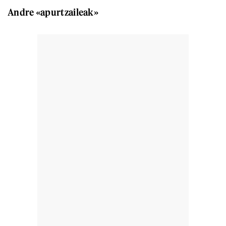
Andre «apurtzaileak»