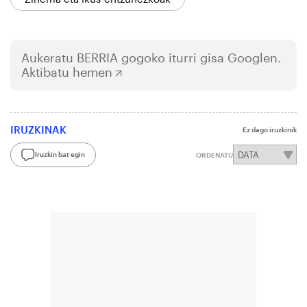
Aukeratu
BERRIA
gogoko iturri gisa Googlen.
Aktibatu hemen
IRUZKINAK
Ez dago iruzkinik
Iruzkin bat egin
ORDENATU