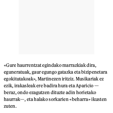
«Gure haurrentzat egindako marrazkiak dira,
eguneratuak, gaur egungo gatazka eta bizipenetara
egokitutakoak», Martinezen iritziz. Musikariak ez
ezik, irakasleak ere badira hura eta Aparicio —
beraz, ondo ezagutzen dituzte adin horietako
haurrak—, eta halako sorkarien «beharra» ikusten
zuten.