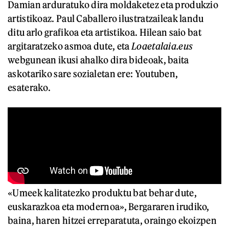
Damian arduratuko dira moldaketez eta produkzio
artistikoaz. Paul Caballero ilustratzaileak landu
ditu arlo grafikoa eta artistikoa. Hilean saio bat
argitaratzeko asmoa dute, eta
Loaetalaia.eus
webgunean ikusi ahalko dira bideoak, baita
askotariko sare sozialetan ere: Youtuben,
esaterako.
«Umeek kalitatezko produktu bat behar dute,
euskarazkoa eta modernoa», Bergararen irudiko,
baina, haren hitzei erreparatuta, oraingo ekoizpen