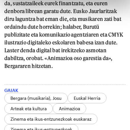
da, sustatzaileek eurek finantzatu, eta euren
denbora librean garatu dute. Eusko Jaurlaritzak
diru laguntza bat eman die, eta musikaren zati bat
ordaindu dute horrekin; halaber, Burutü
publizitate eta komunikazio agentziaren eta CMYK
ilustrazio digitaleko eskolaren babesa izan dute.
Laster denda digital bat irekitzeko asmotan
dabiltza, orobat. «Animazioa oso garestia da»,
Bergararen hitzetan.
GAIAK
Bergara (musikaria), Josu
Euskal Herria
Arteak eta kultura
Animazioa
Zinema eta ikus-entzunezkoak euskaraz
Zinema eta ikus-entzunezkoak