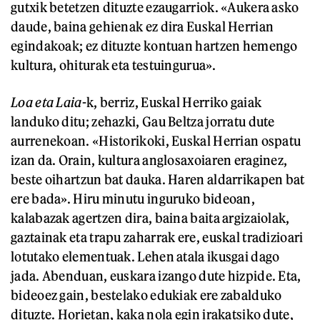
gutxik betetzen dituzte ezaugarriok. «Aukera asko
daude, baina gehienak ez dira Euskal Herrian
egindakoak; ez dituzte kontuan hartzen hemengo
kultura, ohiturak eta testuingurua».
Loa eta Laia
-k, berriz, Euskal Herriko gaiak
landuko ditu; zehazki, Gau Beltza jorratu dute
aurrenekoan. «Historikoki, Euskal Herrian ospatu
izan da. Orain, kultura anglosaxoiaren eraginez,
beste oihartzun bat dauka. Haren aldarrikapen bat
ere bada». Hiru minutu inguruko bideoan,
kalabazak agertzen dira, baina baita argizaiolak,
gaztainak eta trapu zaharrak ere, euskal tradizioari
lotutako elementuak. Lehen atala ikusgai dago
jada. Abenduan, euskara izango dute hizpide. Eta,
bideoez gain, bestelako edukiak ere zabalduko
dituzte. Horietan, kaka nola egin irakatsiko dute,