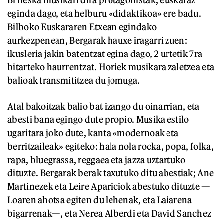
eginda dago, eta helburu «didaktikoa» ere badu.
Bilboko Euskararen Etxean egindako
aurkezpenean, Bergarak hauxe iragarri zuen:
ikusleria jakin batentzat egina dago, 2 urtetik 7ra
bitarteko haurrentzat. Horiek musikara zaletzea eta
balioak transmititzea du jomuga.
Atal bakoitzak balio bat izango du oinarrian, eta
abesti bana egingo dute propio. Musika estilo
ugaritara joko dute, kanta «modernoak eta
berritzaileak» egiteko: hala nola rocka, popa, folka,
rapa, bluegrassa, reggaea eta jazza uztartuko
dituzte. Bergarak berak taxutuko ditu abestiak; Ane
Martinezek eta Leire Apariciok abestuko dituzte —
Loaren ahotsa egiten du lehenak, eta Laiarena
bigarrenak—, eta Nerea Alberdi eta David Sanchez