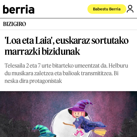
Babestu Berria
BIZIGIRO
'Loa eta Laia', euskaraz sortutako
marrazki bizidunak
Telesaila 2 eta 7 urte bitarteko umeentzat da. Helburu
du musikara zaletzea eta balioak transmititzea. Bi
neska dira protagonistak