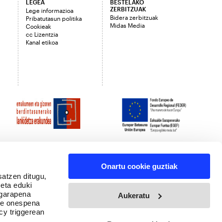
LEGEA
BESTELAKO
ZERBITZUAK
Lege informazioa
Bidera zerbitzuak
Pribatutasun politika
Midas Media
Cookieak
cc Lizentzia
Kanal etikoa
Onartu cookie guztiak
satzen ditugu,
 eta eduki
 garapena
Aukeratu
ure onespena
cy triggerean