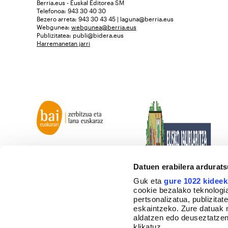
Berria.eus - Euskal Editorea SM
Telefonoa: 943 30 40 30
Bezero arreta: 943 30 43 45 | laguna@berria.eus
Webgunea:
webgunea@berria.eus
Publizitatea:
publi@bidera.eus
Harremanetan jarri
Datuen erabilera ardurat
Guk eta
gure 1022 kideek
cookie bezalako teknologia
pertsonalizatua, publizita
eskaintzeko. Zure datuak 
aldatzen edo deuseztatzen
klikatuz.