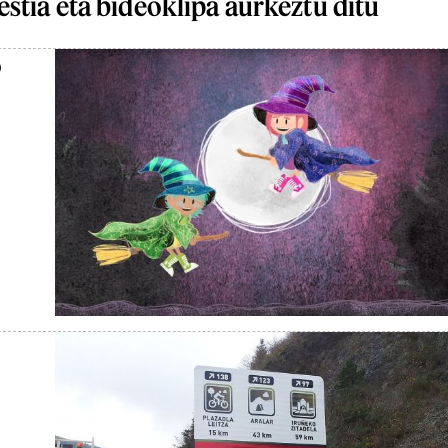
stia eta bideoklipa aurkeztu ditu
o