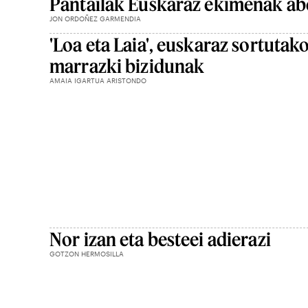
Pantailak Euskaraz ekimenak abe
JON ORDOÑEZ GARMENDIA
'Loa eta Laia', euskaraz sortutak
marrazki bizidunak
AMAIA IGARTUA ARISTONDO
Nor izan eta besteei adierazi
GOTZON HERMOSILLA