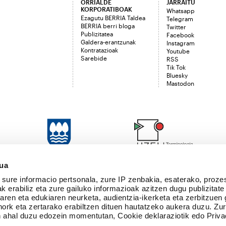
ORRIALDE
JARRAITU
KORPORATIBOAK
Whatsapp
Ezagutu BERRIA Taldea
Telegram
BERRIA berri bloga
Twitter
Publizitatea
Facebook
Galdera-erantzunak
Instagram
Kontratazioak
Youtube
Sarebide
RSS
Tik Tok
Bluesky
Mastodon
sua
sure informacio pertsonala, zure IP zenbakia, esaterako, proze
k erabiliz eta zure gailuko informazioak azitzen dugu publizitate
tearen eta edukiaren neurketa, audientzia-ikerketa eta zerbitzuen
nork eta zertarako erabiltzen dituen hautatzeko aukera duzu. Z
 ahal duzu edozein momentutan, Cookie deklaraziotik edo Priva