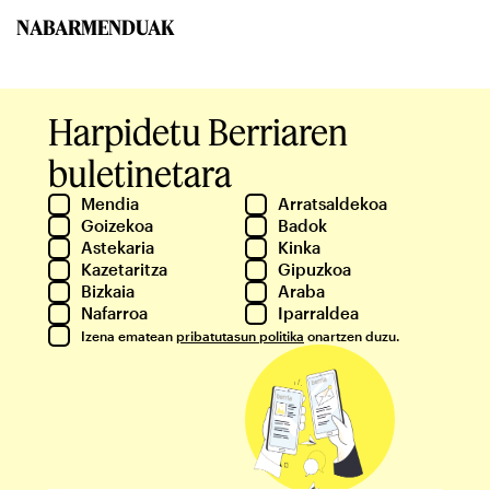
NABARMENDUAK
Harpidetu Berriaren
buletinetara
Mendia
Arratsaldekoa
Goizekoa
Badok
Astekaria
Kinka
Kazetaritza
Gipuzkoa
Bizkaia
Araba
Nafarroa
Iparraldea
Izena ematean
pribatutasun politika
onartzen duzu.