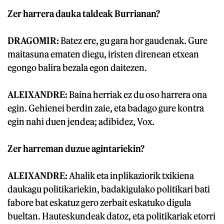
Zer harrera dauka taldeak Burrianan?
DRAGOMIR:
Batez ere, gu gara hor gaudenak. Gure
maitasuna ematen diegu, iristen direnean etxean
egongo balira bezala egon daitezen.
ALEIXANDRE:
Baina herriak ez du oso harrera ona
egin. Gehienei berdin zaie, eta badago gure kontra
egin nahi duen jendea; adibidez, Vox.
Zer harreman duzue agintariekin?
ALEIXANDRE:
Ahalik eta inplikaziorik txikiena
daukagu politikariekin, badakigulako politikari bati
fabore bat eskatuz gero zerbait eskatuko digula
bueltan. Hauteskundeak datoz, eta politikariak etorri