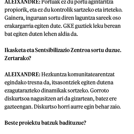
ALEIXANDRE:
Portuak ez du portu agintaritza
propiorik, eta ez du kontrolik sartzeko eta irteteko.
Gainera, inguruan sortu diren laguntza sareek oso
erakargarria egiten dute. GKE guztiek leku berean
bat egiten duten lehen aldia da.
Ikasketa eta Sentsibilizazio Zentroa sortu duzue.
Zertarako?
ALEIXANDRE:
Hezkuntza komunitatearentzat
egindako tresna da, itsasontziek egiten dutena
ezagutarazteko dinamikak sortzeko. Gorroto
diskurtsoa nagusitzen ari da gizartean, batez ere
gazteengan. Diskurtso horri aurre egin behar zaio.
Beste proiektu batzuk badituzue?