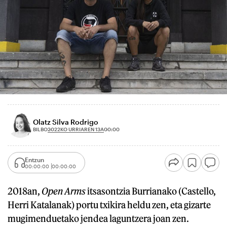
Olatz Silva Rodrigo
2022KO URRIAREN 13A
BILBO
00:00
Entzun
00:00:00
00:00:00
2018an,
Open Arms
itsasontzia Burrianako (Castello,
Herri Katalanak) portu txikira heldu zen, eta gizarte
mugimenduetako jendea laguntzera joan zen.