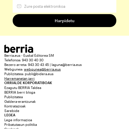
Berria.eus - Euskal Editorea SM
Telefonoa: 943 30 40 30
Bezero arreta: 943 30 43 45 | laguna@berria.eus
Webgunea:
webgunea@berria.eus
Publizitatea:
publi@bidera.eus
Harremanetan jarri
ORRIALDE KORPORATIBOAK
Ezagutu BERRIA Taldea
BERRIA berri bloga
Publizitatea
Galdera-erantzunak
Kontratazioak
Sarebide
LEGEA
Lege informazioa
Pribatutasun politika