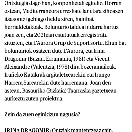
Ontzitegia dago han, konponketak egiteko. Horren
ostean, Mediterraneora erreskate lanetara zihoazen
itsasontzi gehiago heldu ziren, hainbat
herrialdetakoak. Boluntario taldea indarra hartuz
joan zen, eta 2021ean estatutuak erregistratu
zituzten, eta L'Aurora Grup de Suport sortu. Ehun bat
boluntariok osatzen dute L'Aurora, eta Irina
Dragomir (Buzau, Errumania, 1981) eta Vicent
Aleixandre (Valentzia, 1978) dira bozeramaileak.
Iruñeko Katakrak argitaletxearekin eta Irungo
Harrera Sarearekin dute harremana. Joan den
astean, Basauriko (Bizkaia) Txarraska gaztetxean
aurkeztu zuten proiektua.
Zein da zuen eginkizun nagusia?
IRINA DRAGOMIR:
Ontziak mantentzeaz gain,