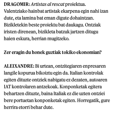
DRAGOMIR:
Artistas al rescat
proiektua.
Valentziako hainbat artistak ekarpena egin nahi izan
dute, eta lamina bat eman digute dohaintzan.
Bizikletekin beste proiektu bat daukagu. Ontziak
iristen direnean, bizikleta batzuk jartzen ditugu
haien eskura, herrian mugitzeko.
Zer eragin du honek guztiak tokiko ekonomian?
ALEIXANDRE:
Bi urtean, ontzitegiaren enpresaren
langile kopurua bikoiztu egin da. Italian kontrolak
egiten dituzte ontziek nabigatu ez dezaten, autoaren
IAT kontrolaren antzekoak. Konponketak egitera
behartzen dituzte, baina Italiak ez die uzten ontziei
bere portuetan konponketak egiten. Horregatik, gure
herrira etorri behar dute.