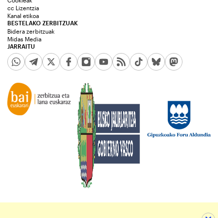
Cookieak
cc Lizentzia
Kanal etikoa
BESTELAKO ZERBITZUAK
Bidera zerbitzuak
Midas Media
JARRAITU