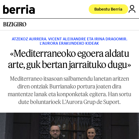
Babestu Berria
BIZIGIRO
ATZEKOZ AURRERA. VICENT ALEIXANDRE ETA IRINA DRAGOMIR.
L'AURORA ERAKUNDEKO KIDEAK
«Mediterraneoko egoera aldatu
arte, guk bertan jarraituko dugu»
Mediterraneo itsasoan salbamendu lanetan aritzen
diren ontziak Burrianako portura joaten dira
mantentze lanak eta konponketak egitera. Han sortu
dute boluntarioek L'Aurora Grup de Suport.