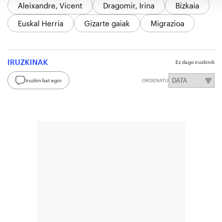
Aleixandre, Vicent
Dragomir, Irina
Bizkaia
Euskal Herria
Gizarte gaiak
Migrazioa
IRUZKINAK
Ez dago iruzkinik
Iruzkin bat egin
ORDENATU