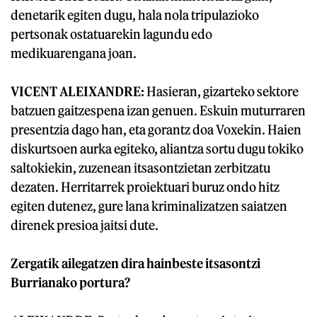
denetarik egiten dugu, hala nola tripulazioko
pertsonak ostatuarekin lagundu edo
medikuarengana joan.
VICENT ALEIXANDRE:
Hasieran, gizarteko sektore
batzuen gaitzespena izan genuen. Eskuin muturraren
presentzia dago han, eta gorantz doa Voxekin. Haien
diskurtsoen aurka egiteko, aliantza sortu dugu tokiko
saltokiekin, zuzenean itsasontzietan zerbitzatu
dezaten. Herritarrek proiektuari buruz ondo hitz
egiten dutenez, gure lana kriminalizatzen saiatzen
direnek presioa jaitsi dute.
Zergatik ailegatzen dira hainbeste itsasontzi
Burrianako portura?