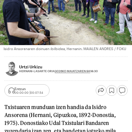
Isidro Ansorenaren doinuen ibilbidea, Hernanin. MAIALEN ANDRES / FOKU
Urtzi Urkizu
2026KO MAIATZAREN 9A
HERNANI-LASARTE ORIA
18:30
Entzun
00:00:00
00:07:54
Txistuaren munduan izen handia da Isidro
Ansorena (Hernani, Gipuzkoa, 1892-Donostia,
1975). Donostiako Udal Txistulari Bandaren
zuzendaria izan zen, eta bandetan jotzeko mila