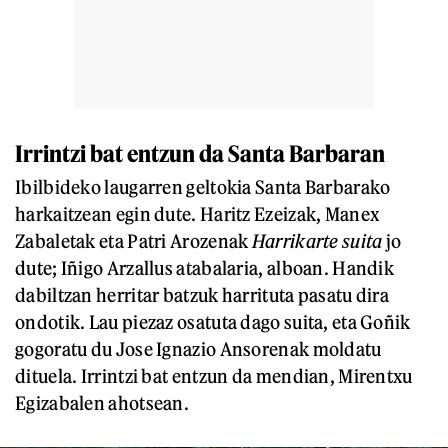
Irrintzi bat entzun da Santa Barbaran
Ibilbideko laugarren geltokia Santa Barbarako
harkaitzean egin dute. Haritz Ezeizak, Manex
Zabaletak eta Patri Arozenak
Harrikarte suita
jo
dute; Iñigo Arzallus atabalaria, alboan. Handik
dabiltzan herritar batzuk harrituta pasatu dira
ondotik. Lau piezaz osatuta dago suita, eta Goñik
gogoratu du Jose Ignazio Ansorenak moldatu
dituela. Irrintzi bat entzun da mendian, Mirentxu
Egizabalen ahotsean.