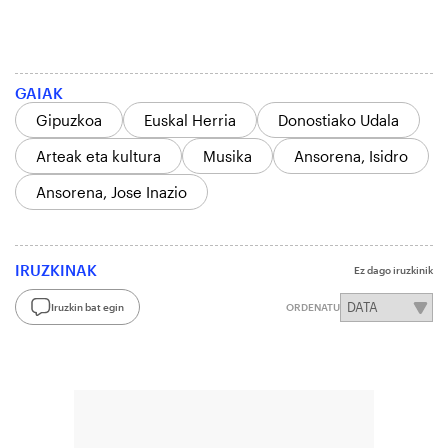
GAIAK
Gipuzkoa
Euskal Herria
Donostiako Udala
Arteak eta kultura
Musika
Ansorena, Isidro
Ansorena, Jose Inazio
IRUZKINAK
Ez dago iruzkinik
Iruzkin bat egin
ORDENATU