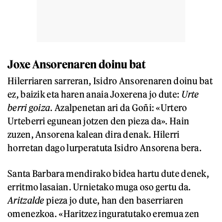
Joxe Ansorenaren doinu bat
Hilerriaren sarreran, Isidro Ansorenaren doinu bat
ez, baizik eta haren anaia Joxerena jo dute:
Urte
berri goiza
. Azalpenetan ari da Goñi: «Urtero
Urteberri egunean jotzen den pieza da». Hain
zuzen, Ansorena kalean dira denak. Hilerri
horretan dago lurperatuta Isidro Ansorena bera.
Santa Barbara mendirako bidea hartu dute denek,
erritmo lasaian. Urnietako muga oso gertu da.
Aritzalde
pieza jo dute, han den baserriaren
omenezkoa. «Haritzez inguratutako eremua zen