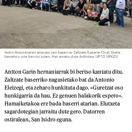
Isidro Ansorenaren ama jaio zen baserria: Zaltzate (Lasarte-Oria). Duela
hamahiru urte berritu zuten. Han amaitu dute ibilbidea. URTZI URKIZU
Antton Garin hernaniarrak bi bertso kantatu ditu.
Zaltzate baserriko nagusietako bat da Antonio
Eleizegi, eta zeharo hunkituta dago. «Guretzat oso
hunkigarria da hau. Ez genuen halakorik espero».
Hamaiketakoa ere bada baserri atarian. Elutxeta
sagardotegian jarraitu dute gero. Datorren
ostiralean, San Isidro eguna.