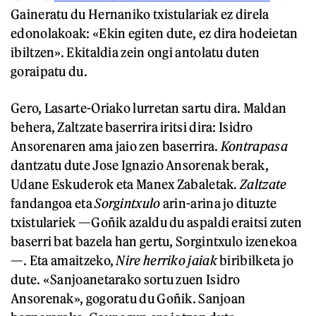
Gaineratu du Hernaniko txistulariak ez direla
edonolakoak: «Ekin egiten dute, ez dira hodeietan
ibiltzen». Ekitaldia zein ongi antolatu duten
goraipatu du.
Gero, Lasarte-Oriako lurretan sartu dira. Maldan
behera, Zaltzate baserrira iritsi dira: Isidro
Ansorenaren ama jaio zen baserrira.
Kontrapasa
dantzatu dute Jose Ignazio Ansorenak berak,
Udane Eskuderok eta Manex Zabaletak.
Zaltzate
fandangoa eta
Sorgintxulo
arin-arina jo dituzte
txistulariek —Goñik azaldu du aspaldi eraitsi zuten
baserri bat bazela han gertu, Sorgintxulo izenekoa
—. Eta amaitzeko,
Nire herriko jaiak
biribilketa jo
dute. «Sanjoanetarako sortu zuen Isidro
Ansorenak», gogoratu du Goñik. Sanjoan