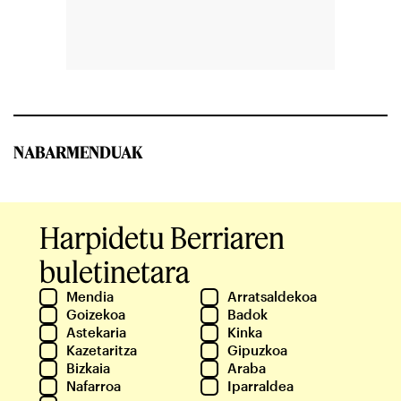
NABARMENDUAK
Harpidetu Berriaren
buletinetara
Mendia
Arratsaldekoa
Goizekoa
Badok
Astekaria
Kinka
Kazetaritza
Gipuzkoa
Bizkaia
Araba
Nafarroa
Iparraldea