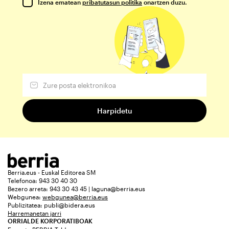
Izena ematean
pribatutasun politika
onartzen duzu.
Berria.eus - Euskal Editorea SM
Telefonoa: 943 30 40 30
Bezero arreta: 943 30 43 45 | laguna@berria.eus
Webgunea:
webgunea@berria.eus
Publizitatea:
publi@bidera.eus
Harremanetan jarri
ORRIALDE KORPORATIBOAK