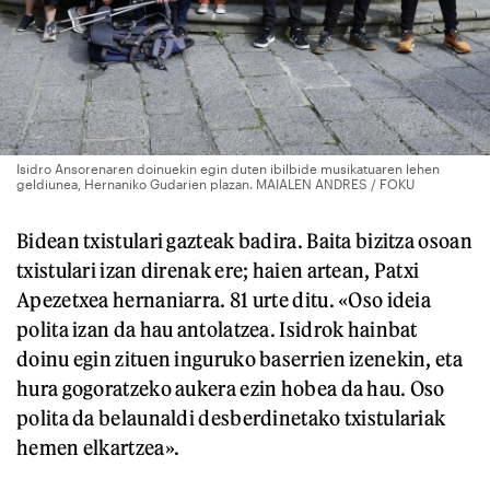
Isidro Ansorenaren doinuekin egin duten ibilbide musikatuaren lehen
geldiunea, Hernaniko Gudarien plazan. MAIALEN ANDRES / FOKU
Bidean txistulari gazteak badira. Baita bizitza osoan
txistulari izan direnak ere; haien artean, Patxi
Apezetxea hernaniarra. 81 urte ditu. «Oso ideia
polita izan da hau antolatzea. Isidrok hainbat
doinu egin zituen inguruko baserrien izenekin, eta
hura gogoratzeko aukera ezin hobea da hau. Oso
polita da belaunaldi desberdinetako txistulariak
hemen elkartzea».