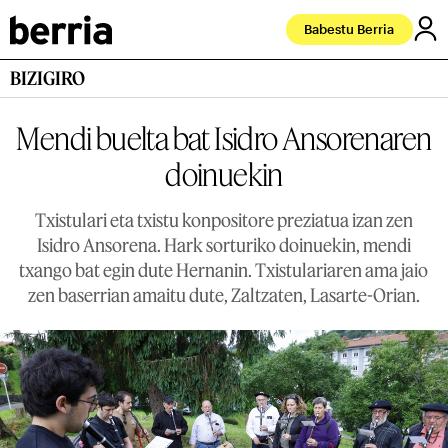
Babestu Berria
BIZIGIRO
Mendi buelta bat Isidro Ansorenaren
doinuekin
Txistulari eta txistu konpositore preziatua izan zen
Isidro Ansorena. Hark sorturiko doinuekin, mendi
txango bat egin dute Hernanin. Txistulariaren ama jaio
zen baserrian amaitu dute, Zaltzaten, Lasarte-Orian.