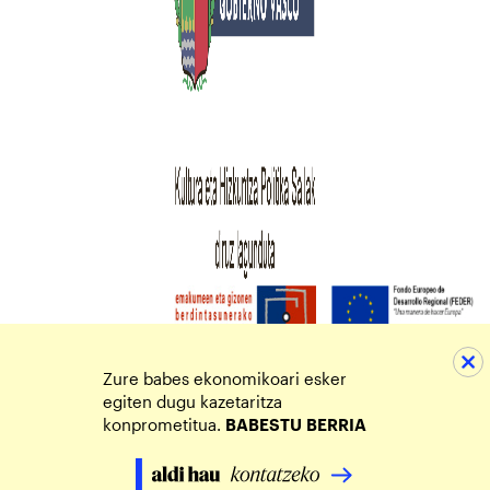
Zure babes ekonomikoari esker
egiten dugu kazetaritza
konprometitua.
BABESTU
BERRIA