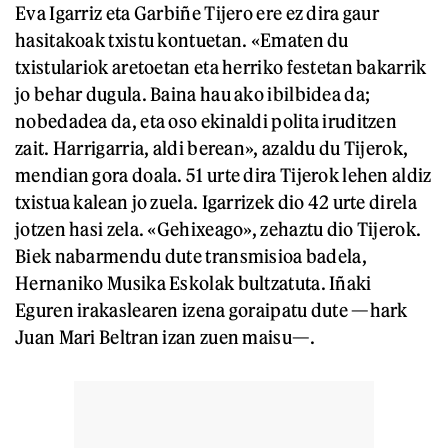
Eva Igarriz eta Garbiñe Tijero ere ez dira gaur
hasitakoak txistu kontuetan. «Ematen du
txistulariok aretoetan eta herriko festetan bakarrik
jo behar dugula. Baina hau ako ibilbidea da;
nobedadea da, eta oso ekinaldi polita iruditzen
zait. Harrigarria, aldi berean», azaldu du Tijerok,
mendian gora doala. 51 urte dira Tijerok lehen aldiz
txistua kalean jo zuela. Igarrizek dio 42 urte direla
jotzen hasi zela. «Gehixeago», zehaztu dio Tijerok.
Biek nabarmendu dute transmisioa badela,
Hernaniko Musika Eskolak bultzatuta. Iñaki
Eguren irakaslearen izena goraipatu dute —hark
Juan Mari Beltran izan zuen maisu—.