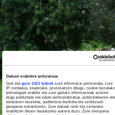
Datuen erabilera arduratsua
Guk eta
gure 1022 kideek
sure informacio pertsonala, zure
IP zenbakia, esaterako, prozesatzen ditugu, cookie bezalak
teknologiak erabiliz eta zure gailuko informazioak azitzen
dugu publizitate eta eduki pertsonalizatua, publizitatearen eta
edukiaren neurketa, audientzia-ikerketa eta zerbitzuen
garapena eskaintzeko. Zure datuak nork eta zertarako
erabiltzen dituen hautatzeko aukera duzu. Zure onespena