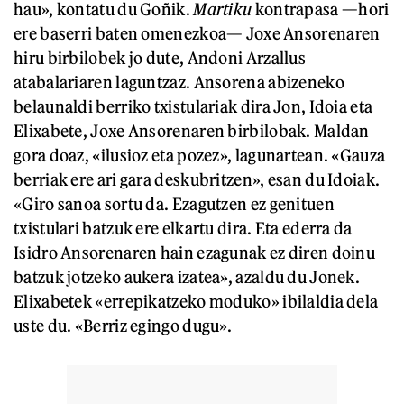
hau», kontatu du Goñik.
Martiku
kontrapasa —hori
ere baserri baten omenezkoa— Joxe Ansorenaren
hiru birbilobek jo dute, Andoni Arzallus
atabalariaren laguntzaz. Ansorena abizeneko
belaunaldi berriko txistulariak dira Jon, Idoia eta
Elixabete, Joxe Ansorenaren birbilobak. Maldan
gora doaz, «ilusioz eta pozez», lagunartean. «Gauza
berriak ere ari gara deskubritzen», esan du Idoiak.
«Giro sanoa sortu da. Ezagutzen ez genituen
txistulari batzuk ere elkartu dira. Eta ederra da
Isidro Ansorenaren hain ezagunak ez diren doinu
batzuk jotzeko aukera izatea», azaldu du Jonek.
Elixabetek «errepikatzeko moduko» ibilaldia dela
uste du. «Berriz egingo dugu».