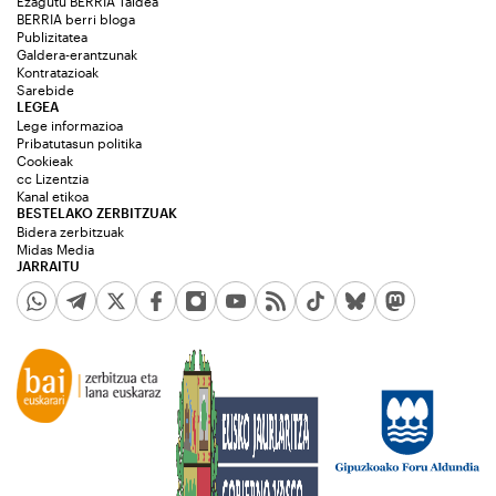
Ezagutu BERRIA Taldea
BERRIA berri bloga
Publizitatea
Galdera-erantzunak
Kontratazioak
Sarebide
LEGEA
Lege informazioa
Pribatutasun politika
Cookieak
cc Lizentzia
Kanal etikoa
BESTELAKO ZERBITZUAK
Bidera zerbitzuak
Midas Media
JARRAITU