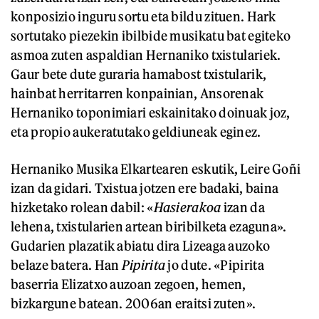
konposizio inguru sortu eta bildu zituen. Hark
sortutako piezekin ibilbide musikatu bat egiteko
asmoa zuten aspaldian Hernaniko txistulariek.
Gaur bete dute guraria hamabost txistularik,
hainbat herritarren konpainian, Ansorenak
Hernaniko toponimiari eskainitako doinuak joz,
eta propio aukeratutako geldiuneak eginez.
Hernaniko Musika Elkartearen eskutik, Leire Goñi
izan da gidari. Txistua jotzen ere badaki, baina
hizketako rolean dabil: «
Hasierakoa
izan da
lehena, txistularien artean biribilketa ezaguna».
Gudarien plazatik abiatu dira Lizeaga auzoko
belaze batera. Han
Pipirita
jo dute. «Pipirita
baserria Elizatxo auzoan zegoen, hemen,
bizkargune batean. 2006an eraitsi zuten».