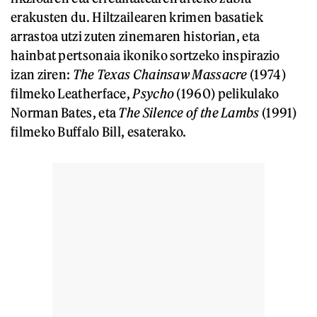
erakusten du. Hiltzailearen krimen basatiek
arrastoa utzi zuten zinemaren historian, eta
hainbat pertsonaia ikoniko sortzeko inspirazio
izan ziren:
The Texas Chainsaw Massacre
(1974)
filmeko Leatherface,
Psycho
(1960) pelikulako
Norman Bates, eta
The Silence of the Lambs
(1991)
filmeko Buffalo Bill, esaterako.