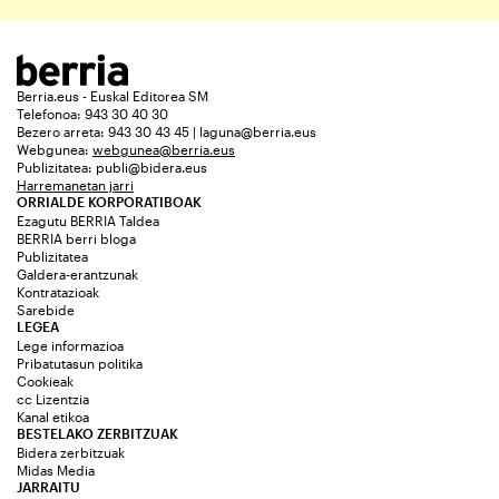
Berria.eus - Euskal Editorea SM
Telefonoa: 943 30 40 30
Bezero arreta: 943 30 43 45 | laguna@berria.eus
Webgunea:
webgunea@berria.eus
Publizitatea:
publi@bidera.eus
Harremanetan jarri
ORRIALDE KORPORATIBOAK
Ezagutu BERRIA Taldea
BERRIA berri bloga
Publizitatea
Galdera-erantzunak
Kontratazioak
Sarebide
LEGEA
Lege informazioa
Pribatutasun politika
Cookieak
cc Lizentzia
Kanal etikoa
BESTELAKO ZERBITZUAK
Bidera zerbitzuak
Midas Media
JARRAITU