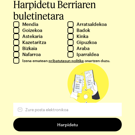
Harpidetu Berriaren
buletinetara
Mendia
Arratsaldekoa
Goizekoa
Badok
Astekaria
Kinka
Kazetaritza
Gipuzkoa
Bizkaia
Araba
Nafarroa
Iparraldea
Izena ematean
pribatutasun politika
onartzen duzu.