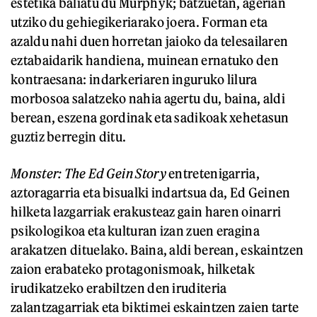
estetika baliatu du Murphyk; batzuetan, agerian
utziko du gehiegikeriarako joera. Forman eta
azaldu nahi duen horretan jaioko da telesailaren
eztabaidarik handiena, muinean ernatuko den
kontraesana: indarkeriaren inguruko lilura
morbosoa salatzeko nahia agertu du, baina, aldi
berean, eszena gordinak eta sadikoak xehetasun
guztiz berregin ditu.
Monster: The Ed Gein Story
entretenigarria,
aztoragarria eta bisualki indartsua da, Ed Geinen
hilketa lazgarriak erakusteaz gain haren oinarri
psikologikoa eta kulturan izan zuen eragina
arakatzen dituelako. Baina, aldi berean, eskaintzen
zaion erabateko protagonismoak, hilketak
irudikatzeko erabiltzen den iruditeria
zalantzagarriak eta biktimei eskaintzen zaien tarte