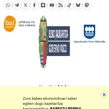
Zure babes ekonomikoari esker
egiten dugu kazetaritza
konprometitua.
BABESTU BERRIA