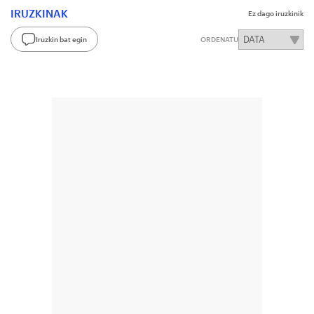
IRUZKINAK
Ez dago iruzkinik
Iruzkin bat egin
ORDENATU