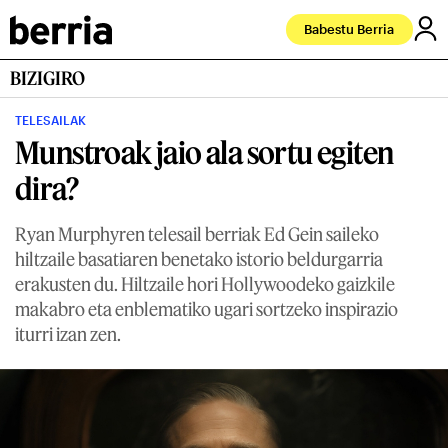
Babestu Berria
BIZIGIRO
TELESAILAK
Munstroak jaio ala sortu egiten
dira?
Ryan Murphyren telesail berriak Ed Gein saileko
hiltzaile basatiaren benetako istorio beldurgarria
erakusten du. Hiltzaile hori Hollywoodeko gaizkile
makabro eta enblematiko ugari sortzeko inspirazio
iturri izan zen.