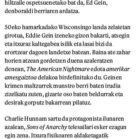
hiltzaile ospetsuenetako bat da, Ed Gein,
denboraldi berriaren ardatza.
50eko hamarkadako Wisconsingo landa zelaietan
girotua, Eddie Gein izeneko gizon bakarti, atsegin
eta itxuraz kaltegabea isilik eta lasai bizi da
erortzear dagoen landetxe batean. Baina ate zahar
horien atzean gordetzen duena azaleratzen
denean,
The American Nightmare
edota
amerikar
amesgaiztoa
delakoa birdefinituko du. Geinen
krimen maltzurrek munstro berri baten irudia
zizelkatu zuten, gizarte oso baten beldurrak eta
desirak gorputz bakarrean pilatuz.
Charlie Hunnam sartu da protagonista ilunaren
azalean,
Sons of Anarchy
telesailari esker ezagun
egin zena. Itxura fisikoaren aldaketagatik