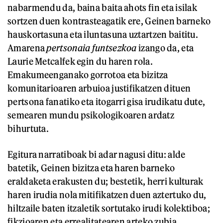
nabarmendu da, baina baita ahots fin eta isilak
sortzen duen kontrasteagatik ere, Geinen barneko
hauskortasuna eta iluntasuna uztartzen baititu.
Amarena
pertsonaia funtsezkoa
izango da, eta
Laurie Metcalfek egin du haren rola.
Emakumeenganako gorrotoa eta bizitza
komunitarioaren arbuioa justifikatzen dituen
pertsona fanatiko eta itogarri gisa irudikatu dute,
semearen mundu psikologikoaren ardatz
bihurtuta.
Egitura narratiboak bi adar nagusi ditu: alde
batetik, Geinen bizitza eta haren barneko
eraldaketa erakusten du; bestetik, herri kulturak
haren irudia nola mitifikatzen duen aztertuko du,
hiltzaile baten itzaletik sortutako irudi kolektiboa;
fikzioaren eta errealitatearen arteko zubia