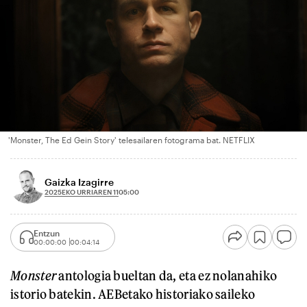
'Monster, The Ed Gein Story' telesailaren fotograma bat. NETFLIX
Gaizka Izagirre
2025EKO URRIAREN 11
05:00
Entzun
00:00:00
00:04:14
Monster
antologia bueltan da, eta ez nolanahiko
istorio batekin. AEBetako historiako saileko