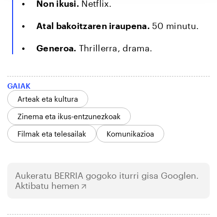
Non ikusi.
Netflix.
Atal bakoitzaren iraupena.
50 minutu.
Generoa.
Thrillerra, drama.
GAIAK
Arteak eta kultura
Zinema eta ikus-entzunezkoak
Filmak eta telesailak
Komunikazioa
Aukeratu
BERRIA
gogoko iturri gisa Googlen.
Aktibatu hemen