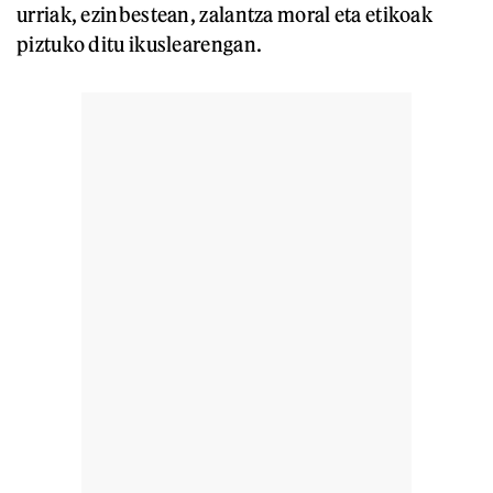
urriak, ezinbestean, zalantza moral eta etikoak
piztuko ditu ikuslearengan.