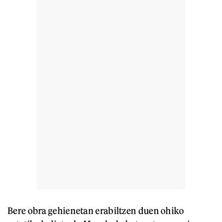
Bere obra gehienetan erabiltzen duen ohiko