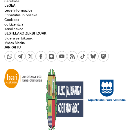
Sarebide
LEGEA
Lege informazioa
Pribatutasun politika
Cookieak
cc Lizentzia
Kanal etikoa
BESTELAKO ZERBITZUAK
Bidera zerbitzuak
Midas Media
JARRAITU