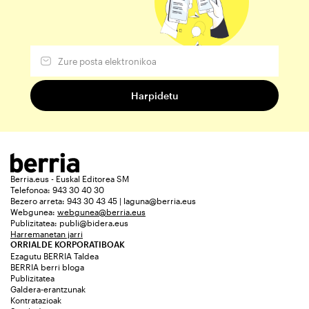
Berria.eus - Euskal Editorea SM
Telefonoa: 943 30 40 30
Bezero arreta: 943 30 43 45 | laguna@berria.eus
Webgunea:
webgunea@berria.eus
Publizitatea:
publi@bidera.eus
Harremanetan jarri
ORRIALDE KORPORATIBOAK
Ezagutu BERRIA Taldea
BERRIA berri bloga
Publizitatea
Galdera-erantzunak
Kontratazioak