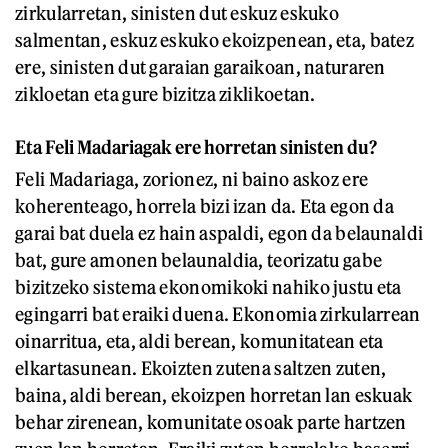
zirkularretan, sinisten dut eskuz eskuko
salmentan, eskuz eskuko ekoizpenean, eta, batez
ere, sinisten dut garaian garaikoan, naturaren
zikloetan eta gure bizitza ziklikoetan.
Eta Feli Madariagak ere horretan sinisten du?
Feli Madariaga, zorionez, ni baino askoz ere
koherenteago, horrela bizi izan da. Eta egon da
garai bat duela ez hain aspaldi, egon da belaunaldi
bat, gure amonen belaunaldia, teorizatu gabe
bizitzeko sistema ekonomikoki nahiko justu eta
egingarri bat eraiki duena. Ekonomia zirkularrean
oinarritua, eta, aldi berean, komunitatean eta
elkartasunean. Ekoizten zutena saltzen zuten,
baina, aldi berean, ekoizpen horretan lan eskuak
behar zirenean, komunitate osoak parte hartzen