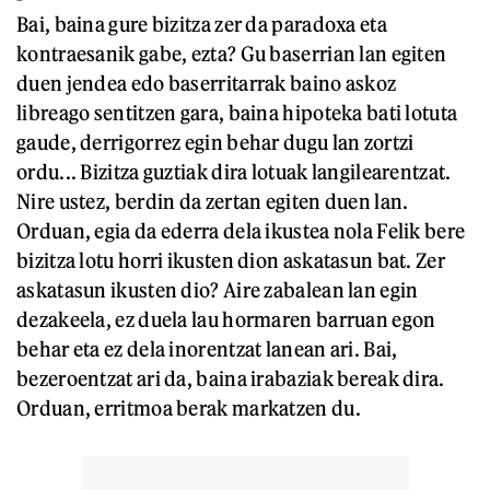
Bai, baina gure bizitza zer da paradoxa eta
kontraesanik gabe, ezta? Gu baserrian lan egiten
duen jendea edo baserritarrak baino askoz
libreago sentitzen gara, baina hipoteka bati lotuta
gaude, derrigorrez egin behar dugu lan zortzi
ordu... Bizitza guztiak dira lotuak langilearentzat.
Nire ustez, berdin da zertan egiten duen lan.
Orduan, egia da ederra dela ikustea nola Felik bere
bizitza lotu horri ikusten dion askatasun bat. Zer
askatasun ikusten dio? Aire zabalean lan egin
dezakeela, ez duela lau hormaren barruan egon
behar eta ez dela inorentzat lanean ari. Bai,
bezeroentzat ari da, baina irabaziak bereak dira.
Orduan, erritmoa berak markatzen du.