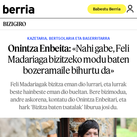
Babestu Berria
BIZIGIRO
KAZETARIA, BERTSOLARIA ETA BASERRITARRA
Onintza Enbeita:
«Nahi gabe, Feli
Madariaga bizitzeko modu baten
bozeramaile bihurtu da»
Feli Madariagak bizitza eman dio lurrari, eta lurrak
beste hainbeste eman dio bueltan. Bere bizimodua,
andre askorena, kontatu dio Onintza Enbeitari, eta
hark ‘Bizitza baten txatalak’ liburua josi du.