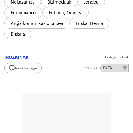
Nekazaritza
Bizimoduak
Jendea
Feminismoa
Enbeita, Onintza
Argia komunikazio taldea
Euskal Herria
Bizkaia
IRUZKINAK
Ez dago iruzkinik
Iruzkin bat egin
ORDENATU