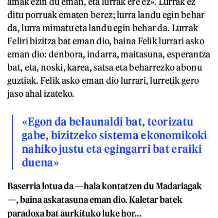
amak ezin du eman, eta lurrak ere ez». Lurrak ez
ditu porruak ematen berez; lurra landu egin behar
da, lurra mimatu eta landu egin behar da. Lurrak
Feliri bizitza bat eman dio, baina Felik lurrari asko
eman dio: denbora, indarra, maitasuna, esperantza
bat, eta, noski, karea, satsa eta beharrezko abonu
guztiak. Felik asko eman dio lurrari, lurretik gero
jaso ahal izateko.
«Egon da belaunaldi bat, teorizatu
gabe, bizitzeko sistema ekonomikoki
nahiko justu eta egingarri bat eraiki
duena»
Baserria lotua da —hala kontatzen du Madariagak
—, baina askatasuna eman dio. Kaletar batek
paradoxa bat aurkituko luke hor...