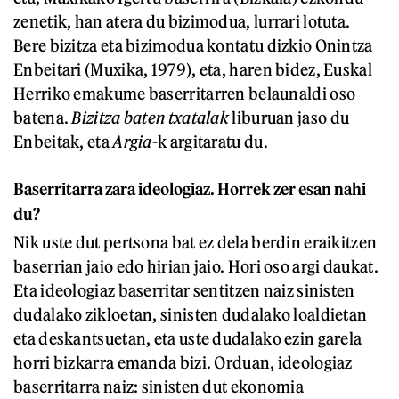
zenetik, han atera du bizimodua, lurrari lotuta.
Bere bizitza eta bizimodua kontatu dizkio Onintza
Enbeitari (Muxika, 1979), eta, haren bidez, Euskal
Herriko emakume baserritarren belaunaldi oso
batena.
Bizitza baten txatalak
liburuan jaso du
Enbeitak, eta
Argia
-k argitaratu du.
Baserritarra zara ideologiaz. Horrek zer esan nahi
du?
Nik uste dut pertsona bat ez dela berdin eraikitzen
baserrian jaio edo hirian jaio. Hori oso argi daukat.
Eta ideologiaz baserritar sentitzen naiz sinisten
dudalako zikloetan, sinisten dudalako loaldietan
eta deskantsuetan, eta uste dudalako ezin garela
horri bizkarra emanda bizi. Orduan, ideologiaz
baserritarra naiz: sinisten dut ekonomia