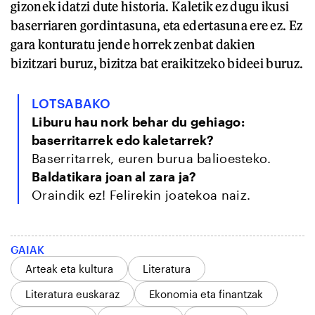
gizonek idatzi dute historia. Kaletik ez dugu ikusi
baserriaren gordintasuna, eta edertasuna ere ez. Ez
gara konturatu jende horrek zenbat dakien
bizitzari buruz, bizitza bat eraikitzeko bideei buruz.
LOTSABAKO
Liburu hau nork behar du gehiago:
baserritarrek edo kaletarrek
?
Baserritarrek, euren burua balioesteko.
Baldatikara joan al zara ja?
Oraindik ez! Felirekin joatekoa naiz.
GAIAK
Arteak eta kultura
Literatura
Literatura euskaraz
Ekonomia eta finantzak