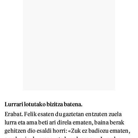
Lurrari lotutako bizitza batena.
Erabat. Felik esaten du gaztetan entzuten zuela
lurra eta ama beti ari direla ematen, baina berak
gehitzen dio esaldi horri: «Zuk ez badiozu ematen,