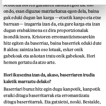
Jendetza horren guztiaren zaintza egon da: oso
ondo, esan diguzue matriarkatua egon dela, baina
guk eduki dugun lan karga —etxetik kanpo eta etxe
barruan— izugarria izan da, eta gure karga eta izan
dugun erabakimena ez dira proportzionalak
inondik inora. Kristoren erromantizismoarekin
hitz egiten da baserriaz, baina baserriek eduki dute
B aldea: zaintza lan oso lotuak, esker onik
gabekoak eta askotan tratu onik gabekoak. Hori
hemen gertatu da atzo arte.
Hori ikusezina izan da, akaso, baserriaren irudia
kaletik marraztu delako?
Baserriari buruz hitz egin dugu kanpotik, kanpotik
eraiki ditugu baserritarrak eta erromantizatu
ditugu baserritarrak. Eta gutxietsi, noski. Bestalde,