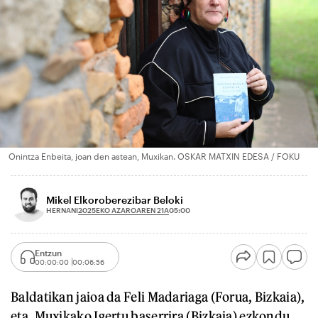
Onintza Enbeita, joan den astean, Muxikan. OSKAR MATXIN EDESA / FOKU
Mikel Elkoroberezibar Beloki
2025EKO AZAROAREN 21A
HERNANI
05:00
Entzun
00:00:00
00:06:56
Baldatikan jaioa da Feli Madariaga (Forua, Bizkaia),
eta, Muxikako Igertu baserrira (Bizkaia) ezkondu