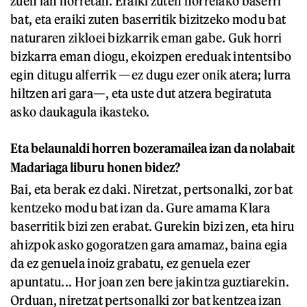
zuen lan horretan. Eraiki zuten horrelako baserri
bat, eta eraiki zuten baserritik bizitzeko modu bat
naturaren zikloei bizkarrik eman gabe. Guk horri
bizkarra eman diogu, ekoizpen ereduak intentsibo
egin ditugu alferrik —ez dugu ezer onik atera; lurra
hiltzen ari gara—, eta uste dut atzera begiratuta
asko daukagula ikasteko.
Eta belaunaldi horren bozeramailea izan da nolabait
Madariaga liburu honen bidez?
Bai, eta berak ez daki. Niretzat, pertsonalki, zor bat
kentzeko modu bat izan da. Gure amama Klara
baserritik bizi zen erabat. Gurekin bizi zen, eta hiru
ahizpok asko gogoratzen gara amamaz, baina egia
da ez genuela inoiz grabatu, ez genuela ezer
apuntatu... Hor joan zen bere jakintza guztiarekin.
Orduan, niretzat pertsonalki zor bat kentzea izan