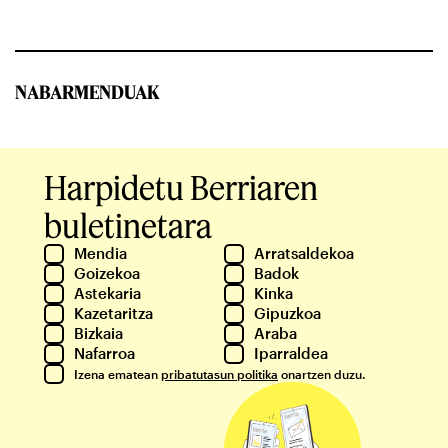
NABARMENDUAK
Harpidetu Berriaren
buletinetara
Mendia
Arratsaldekoa
Goizekoa
Badok
Astekaria
Kinka
Kazetaritza
Gipuzkoa
Bizkaia
Araba
Nafarroa
Iparraldea
Izena ematean
pribatutasun politika
onartzen duzu.