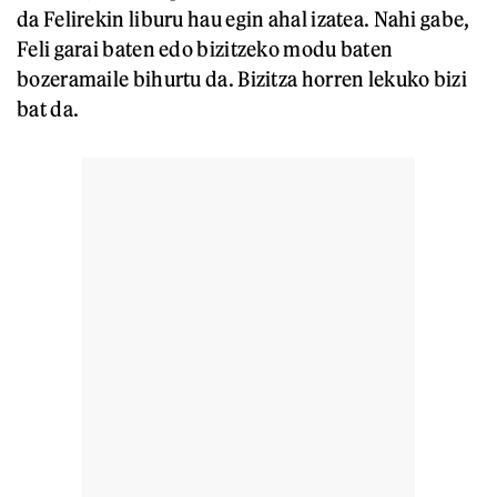
da Felirekin liburu hau egin ahal izatea. Nahi gabe,
Feli garai baten edo bizitzeko modu baten
bozeramaile bihurtu da. Bizitza horren lekuko bizi
bat da.