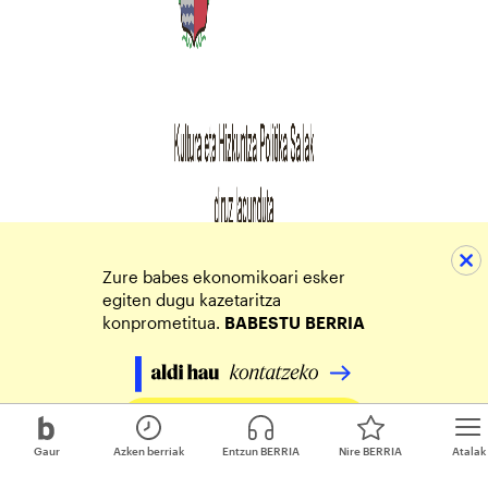
Zure babes ekonomikoari esker
egiten dugu kazetaritza
konprometitua.
BABESTU
BERRIA
Egin zure ekarpena
Gaur
Azken berriak
Entzun BERRIA
Nire BERRIA
Atalak