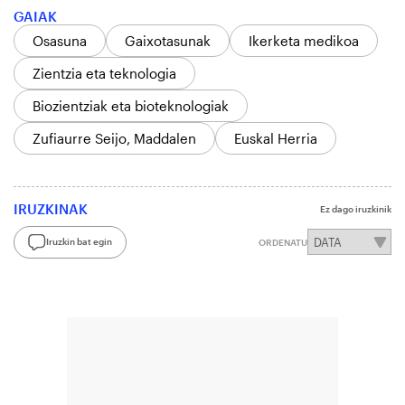
GAIAK
Osasuna
Gaixotasunak
Ikerketa medikoa
Zientzia eta teknologia
Biozientziak eta bioteknologiak
Zufiaurre Seijo, Maddalen
Euskal Herria
IRUZKINAK
Ez dago iruzkinik
Iruzkin bat egin
ORDENATU