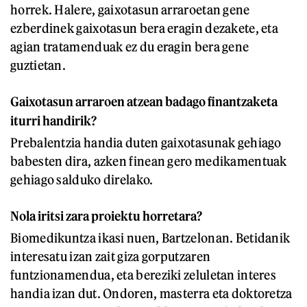
horrek. Halere, gaixotasun arraroetan gene
ezberdinek gaixotasun bera eragin dezakete, eta
agian tratamenduak ez du eragin bera gene
guztietan.
Gaixotasun arraroen atzean badago finantzaketa
iturri handirik?
Prebalentzia handia duten gaixotasunak gehiago
babesten dira, azken finean gero medikamentuak
gehiago salduko direlako.
Nola iritsi zara proiektu horretara?
Biomedikuntza ikasi nuen, Bartzelonan. Betidanik
interesatu izan zait giza gorputzaren
funtzionamendua, eta bereziki zeluletan interes
handia izan dut. Ondoren, masterra eta doktoretza