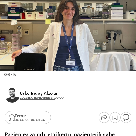
BERRIA
Urko Iridoy Alzelai
2025EKO IRAILAREN 3A
05:00
Entzun
00:00:00
00:06:34
Pazientea zaindu eta ikertu, pazienterik gabe.