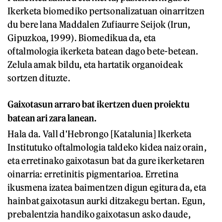
Ikerketa biomediko pertsonalizatuan oinarritzen
du bere lana Maddalen Zufiaurre Seijok (Irun,
Gipuzkoa, 1999). Biomedikua da, eta
oftalmologia ikerketa batean dago bete-betean.
Zelula amak bildu, eta hartatik organoideak
sortzen dituzte.
Gaixotasun arraro bat ikertzen duen proiektu
batean ari zara lanean.
Hala da. Vall d'Hebrongo [Katalunia] Ikerketa
Institutuko oftalmologia taldeko kidea naiz orain,
eta erretinako gaixotasun bat da gure ikerketaren
oinarria: erretinitis pigmentarioa. Erretina
ikusmena izatea baimentzen digun egitura da, eta
hainbat gaixotasun aurki ditzakegu bertan. Egun,
prebalentzia handiko gaixotasun asko daude,