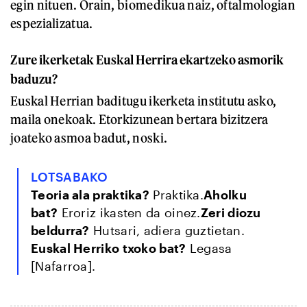
egin nituen. Orain, biomedikua naiz, oftalmologian
espezializatua.
Zure ikerketak Euskal Herrira ekartzeko asmorik
baduzu?
Euskal Herrian baditugu ikerketa institutu asko,
maila onekoak. Etorkizunean bertara bizitzera
joateko asmoa badut, noski.
LOTSABAKO
Teoria ala praktika?
Praktika.
Aholku
bat?
Eroriz ikasten da oinez.
Zeri diozu
beldurra?
Hutsari, adiera guztietan.
Euskal Herriko txoko bat?
Legasa
[Nafarroa].