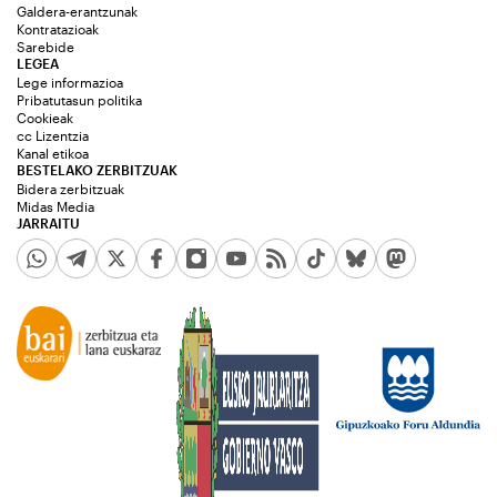
Galdera-erantzunak
Kontratazioak
Sarebide
LEGEA
Lege informazioa
Pribatutasun politika
Cookieak
cc Lizentzia
Kanal etikoa
BESTELAKO ZERBITZUAK
Bidera zerbitzuak
Midas Media
JARRAITU