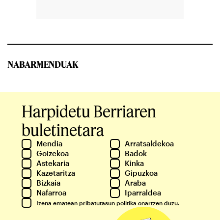
NABARMENDUAK
Harpidetu Berriaren
buletinetara
Mendia
Arratsaldekoa
Goizekoa
Badok
Astekaria
Kinka
Kazetaritza
Gipuzkoa
Bizkaia
Araba
Nafarroa
Iparraldea
Izena ematean
pribatutasun politika
onartzen duzu.