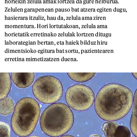
horiekin zelula amak lortzea da gure helburua.
Zelulen garapenean pauso bat atzera egiten dugu,
hasierara itzuliz, hau da, zelula ama ziren
momentura. Hori lortutakoan, zelula ama
horietatik erretinako zelulak lortzen ditugu
laborategian bertan, eta haiek bilduz hiru
dimentsioko egitura bat sortu, pazientearen
erretina mimetizatzen duena.