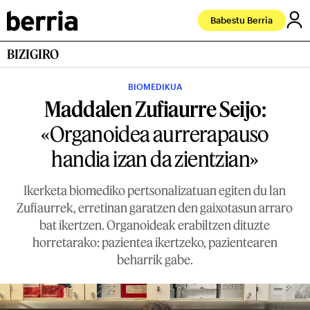
Babestu Berria
BIZIGIRO
BIOMEDIKUA
Maddalen Zufiaurre Seijo:
«Organoidea aurrerapauso
handia izan da zientzian»
Ikerketa biomediko pertsonalizatuan egiten du lan
Zufiaurrek, erretinan garatzen den gaixotasun arraro
bat ikertzen. Organoideak erabiltzen dituzte
horretarako: pazientea ikertzeko, pazientearen
beharrik gabe.