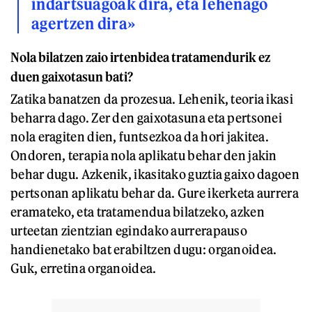
indartsuagoak dira, eta lehenago
agertzen dira»
Nola bilatzen zaio irtenbidea tratamendurik ez
duen gaixotasun bati?
Zatika banatzen da prozesua. Lehenik, teoria ikasi
beharra dago. Zer den gaixotasuna eta pertsonei
nola eragiten dien, funtsezkoa da hori jakitea.
Ondoren, terapia nola aplikatu behar den jakin
behar dugu. Azkenik, ikasitako guztia gaixo dagoen
pertsonan aplikatu behar da. Gure ikerketa aurrera
eramateko, eta tratamendua bilatzeko, azken
urteetan zientzian egindako aurrerapauso
handienetako bat erabiltzen dugu: organoidea.
Guk, erretina organoidea.