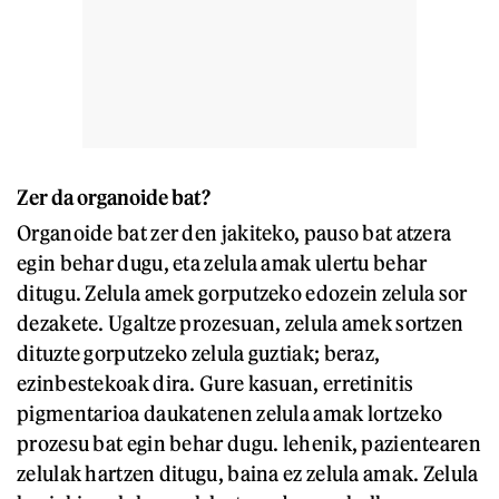
Zer da organoide bat?
Organoide bat zer den jakiteko, pauso bat atzera
egin behar dugu, eta zelula amak ulertu behar
ditugu. Zelula amek gorputzeko edozein zelula sor
dezakete. Ugaltze prozesuan, zelula amek sortzen
dituzte gorputzeko zelula guztiak; beraz,
ezinbestekoak dira. Gure kasuan, erretinitis
pigmentarioa daukatenen zelula amak lortzeko
prozesu bat egin behar dugu. lehenik, pazientearen
zelulak hartzen ditugu, baina ez zelula amak. Zelula