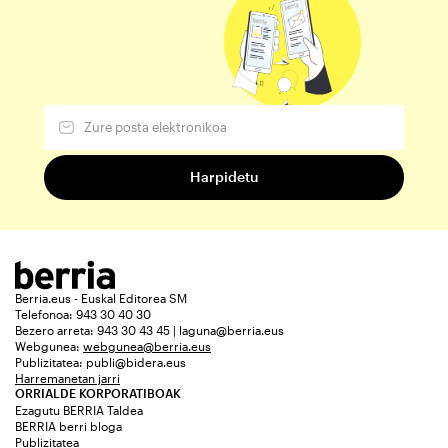
Berria.eus - Euskal Editorea SM
Telefonoa: 943 30 40 30
Bezero arreta: 943 30 43 45 | laguna@berria.eus
Webgunea:
webgunea@berria.eus
Publizitatea:
publi@bidera.eus
Harremanetan jarri
ORRIALDE KORPORATIBOAK
Ezagutu BERRIA Taldea
BERRIA berri bloga
Publizitatea