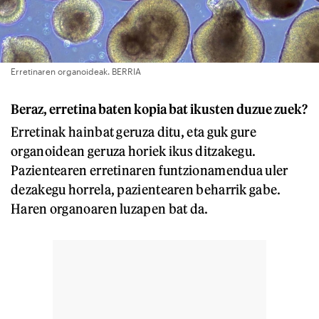
Erretinaren organoideak. BERRIA
Beraz, erretina baten kopia bat ikusten duzue zuek?
Erretinak hainbat geruza ditu, eta guk gure
organoidean geruza horiek ikus ditzakegu.
Pazientearen erretinaren funtzionamendua uler
dezakegu horrela, pazientearen beharrik gabe.
Haren organoaren luzapen bat da.