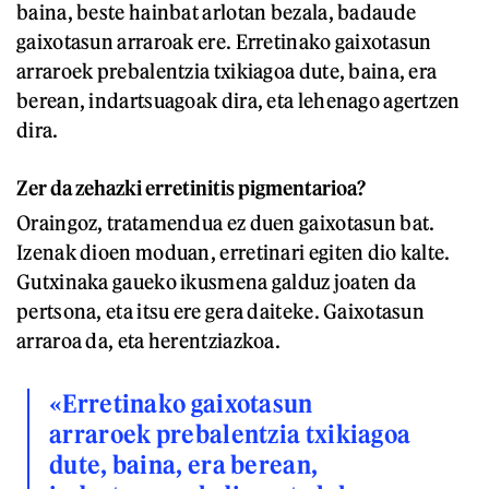
baina, beste hainbat arlotan bezala, badaude
gaixotasun arraroak ere. Erretinako gaixotasun
arraroek prebalentzia txikiagoa dute, baina, era
berean, indartsuagoak dira, eta lehenago agertzen
dira.
Zer da zehazki erretinitis pigmentarioa?
Oraingoz, tratamendua ez duen gaixotasun bat.
Izenak dioen moduan, erretinari egiten dio kalte.
Gutxinaka gaueko ikusmena galduz joaten da
pertsona, eta itsu ere gera daiteke. Gaixotasun
arraroa da, eta herentziazkoa.
«Erretinako gaixotasun
arraroek prebalentzia txikiagoa
dute, baina, era berean,