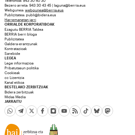
Telefonoa: 943 30 40 30
Bezero arreta: 943 30 43 45 | laguna@berria.eus
Webgunea:
webgunea@berria.eus
Publizitatea:
publi@bidera.eus
Harremanetan jarri
ORRIALDE KORPORATIBOAK
Ezagutu BERRIA Taldea
BERRIA berri bloga
Publizitatea
Galdera-erantzunak
Kontratazioak
Sarebide
LEGEA
Lege informazioa
Pribatutasun politika
Cookieak
cc Lizentzia
Kanal etikoa
BESTELAKO ZERBITZUAK
Bidera zerbitzuak
Midas Media
JARRAITU