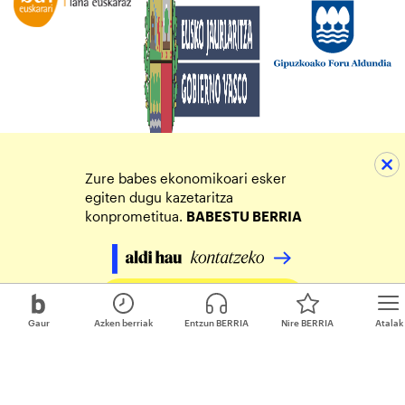
Zure babes ekonomikoari esker
egiten dugu kazetaritza
konprometitua.
BABESTU BERRIA
Egin zure ekarpena
Gaur
Azken berriak
Entzun BERRIA
Nire BERRIA
Atalak