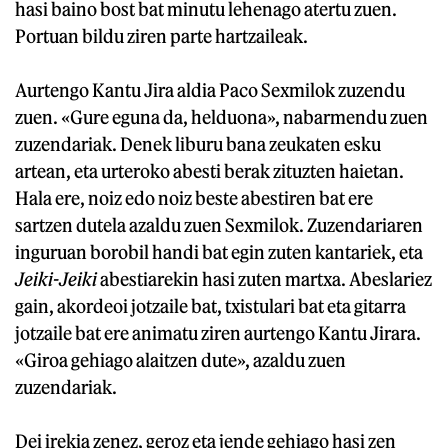
hasi baino bost bat minutu lehenago atertu zuen.
Portuan bildu ziren parte hartzaileak.
Aurtengo Kantu Jira aldia Paco Sexmilok zuzendu
zuen. «Gure eguna da, helduona», nabarmendu zuen
zuzendariak. Denek liburu bana zeukaten esku
artean, eta urteroko abesti berak zituzten haietan.
Hala ere, noiz edo noiz beste abestiren bat ere
sartzen dutela azaldu zuen Sexmilok. Zuzendariaren
inguruan borobil handi bat egin zuten kantariek, eta
Jeiki-Jeiki
abestiarekin hasi zuten martxa. Abeslariez
gain, akordeoi jotzaile bat, txistulari bat eta gitarra
jotzaile bat ere animatu ziren aurtengo Kantu Jirara.
«Giroa gehiago alaitzen dute», azaldu zuen
zuzendariak.
Dei irekia zenez, geroz eta jende gehiago hasi zen