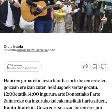
Olaia Iraola
2016KO ABUZTUAREN 19A
DONOSTIA
00:00
Entzun
00:00:00
00:00:00
Haurren giroarekin festa handia sortu bazen ere atzo,
goizean ere izan zuten helduagoek zertaz gozatu.
12:00etatik 14:00 ingurura arte Donostiako Parte
Zaharreko eta inguruko kaleak musikak hartu zituen,
Kantu Jirarekin. Goiza euritsua izan bazen ere, jira