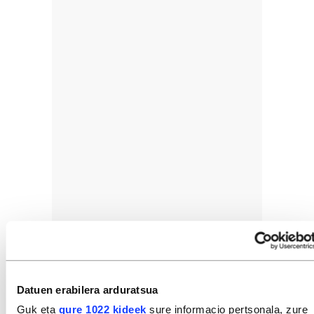
Datuen erabilera arduratsua
Guk eta
gure 1022 kideek
sure informacio pertsonala, zure