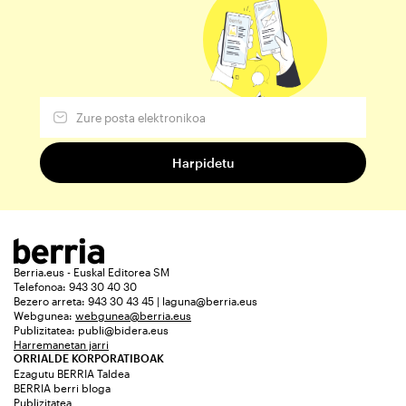
Berria.eus - Euskal Editorea SM
Telefonoa: 943 30 40 30
Bezero arreta: 943 30 43 45 | laguna@berria.eus
Webgunea:
webgunea@berria.eus
Publizitatea:
publi@bidera.eus
Harremanetan jarri
ORRIALDE KORPORATIBOAK
Ezagutu BERRIA Taldea
BERRIA berri bloga
Publizitatea