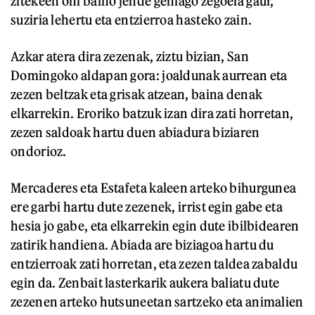
zitekeen ohi baino jende gehiago zegoela gaur,
suziria lehertu eta entzierroa hasteko zain.
Azkar atera dira zezenak, ziztu bizian, San
Domingoko aldapan gora: joaldunak aurrean eta
zezen beltzak eta grisak atzean, baina denak
elkarrekin. Eroriko batzuk izan dira zati horretan,
zezen saldoak hartu duen abiadura biziaren
ondorioz.
Mercaderes eta Estafeta kaleen arteko bihurgunea
ere garbi hartu dute zezenek, irrist egin gabe eta
hesia jo gabe, eta elkarrekin egin dute ibilbidearen
zatirik handiena. Abiada are biziagoa hartu du
entzierroak zati horretan, eta zezen taldea zabaldu
egin da. Zenbait lasterkarik aukera baliatu dute
zezenen arteko hutsuneetan sartzeko eta animalien