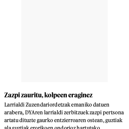
Zazpi zauritu, kolpeen eraginez
Larrialdi Zuzendariordetzak emaniko datuen
arabera, DYAren larrialdi zerbitzuek zazpi pertsona
artatu dituzte gaurko entzierroaren ostean, guztiak
ala guztiak erorikoen ondorioz hartutako