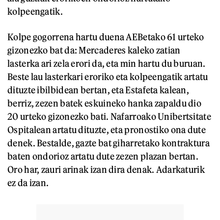
kolpeengatik.
Kolpe gogorrena hartu duena AEBetako 61 urteko
gizonezko bat da: Mercaderes kaleko zatian
lasterka ari zela erori da, eta min hartu du buruan.
Beste lau lasterkari eroriko eta kolpeengatik artatu
dituzte ibilbidean bertan, eta Estafeta kalean,
berriz, zezen batek eskuineko hanka zapaldu dio
20 urteko gizonezko bati. Nafarroako Unibertsitate
Ospitalean artatu dituzte, eta pronostiko ona dute
denek. Bestalde, gazte bat giharretako kontraktura
baten ondorioz artatu dute zezen plazan bertan.
Oro har, zauri arinak izan dira denak. Adarkaturik
ez da izan.