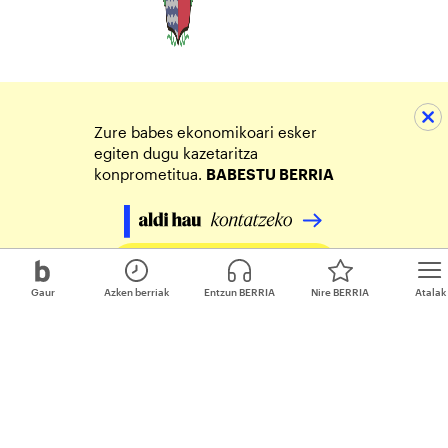
Zure babes ekonomikoari esker
egiten dugu kazetaritza
konprometitua.
BABESTU BERRIA
Egin zure ekarpena
Gaur
Azken berriak
Entzun BERRIA
Nire BERRIA
Atalak