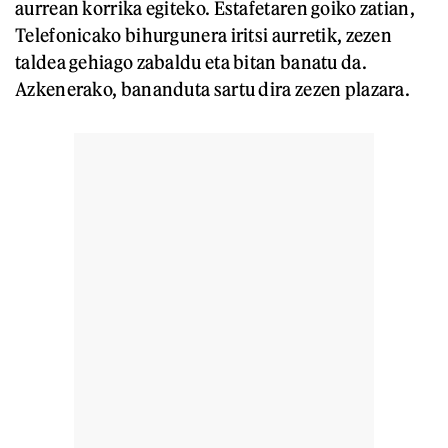
aurrean korrika egiteko. Estafetaren goiko zatian,
Telefonicako bihurgunera iritsi aurretik, zezen
taldea gehiago zabaldu eta bitan banatu da.
Azkenerako, bananduta sartu dira zezen plazara.