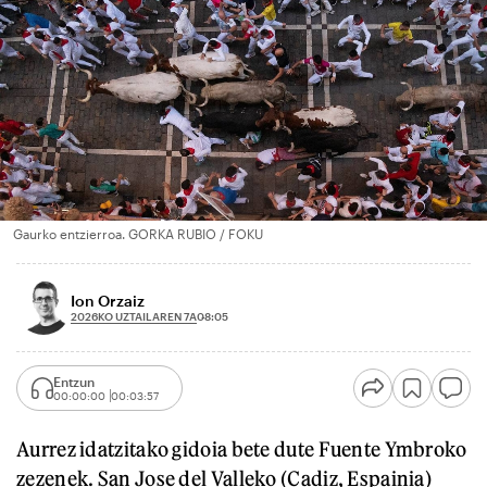
Gaurko entzierroa. GORKA RUBIO / FOKU
Ion Orzaiz
2026KO UZTAILAREN 7A
08:05
Entzun
00:00:00
00:03:57
Aurrez idatzitako gidoia bete dute Fuente Ymbroko
zezenek. San Jose del Valleko (Cadiz, Espainia)