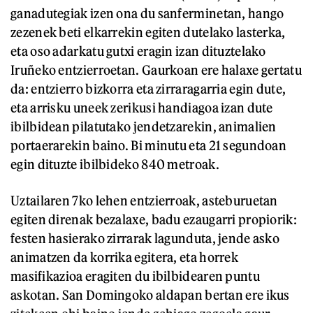
ganadutegiak izen ona du sanferminetan, hango
zezenek beti elkarrekin egiten dutelako lasterka,
eta oso adarkatu gutxi eragin izan dituztelako
Iruñeko entzierroetan. Gaurkoan ere halaxe gertatu
da: entzierro bizkorra eta zirraragarria egin dute,
eta arrisku uneek zerikusi handiagoa izan dute
ibilbidean pilatutako jendetzarekin, animalien
portaerarekin baino. Bi minutu eta 21 segundoan
egin dituzte ibilbideko 840 metroak.
Uztailaren 7ko lehen entzierroak, asteburuetan
egiten direnak bezalaxe, badu ezaugarri propiorik:
festen hasierako zirrarak lagunduta, jende asko
animatzen da korrika egitera, eta horrek
masifikazioa eragiten du ibilbidearen puntu
askotan. San Domingoko aldapan bertan ere ikus