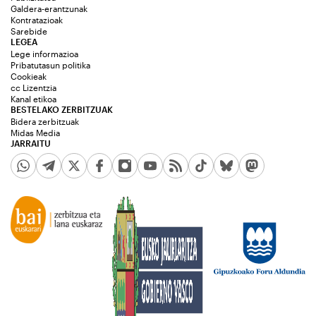
Galdera-erantzunak
Kontratazioak
Sarebide
LEGEA
Lege informazioa
Pribatutasun politika
Cookieak
cc Lizentzia
Kanal etikoa
BESTELAKO ZERBITZUAK
Bidera zerbitzuak
Midas Media
JARRAITU