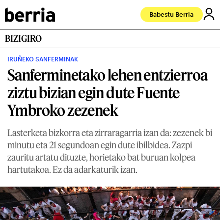
Babestu Berria
BIZIGIRO
IRUÑEKO SANFERMINAK
Sanferminetako lehen entzierroa
ziztu bizian egin dute Fuente
Ymbroko zezenek
Lasterketa bizkorra eta zirraragarria izan da: zezenek bi
minutu eta 21 segundoan egin dute ibilbidea. Zazpi
zauritu artatu dituzte, horietako bat buruan kolpea
hartutakoa. Ez da adarkaturik izan.