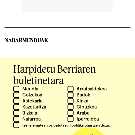
NABARMENDUAK
Harpidetu Berriaren
buletinetara
Mendia
Arratsaldekoa
Goizekoa
Badok
Astekaria
Kinka
Kazetaritza
Gipuzkoa
Bizkaia
Araba
Nafarroa
Iparraldea
Izena ematean
pribatutasun politika
onartzen duzu.