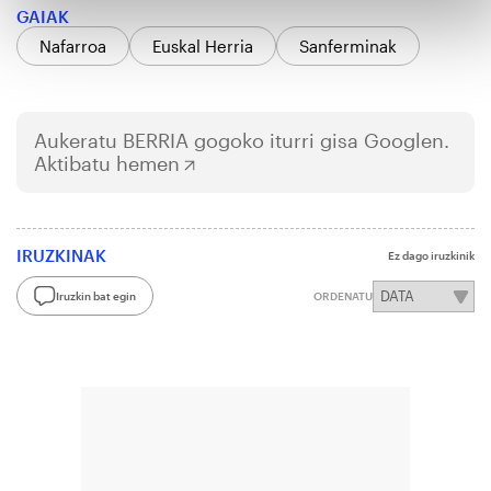
GAIAK
Nafarroa
Euskal Herria
Sanferminak
Aukeratu
BERRIA
gogoko iturri gisa Googlen.
Aktibatu hemen
IRUZKINAK
Ez dago iruzkinik
Iruzkin bat egin
ORDENATU