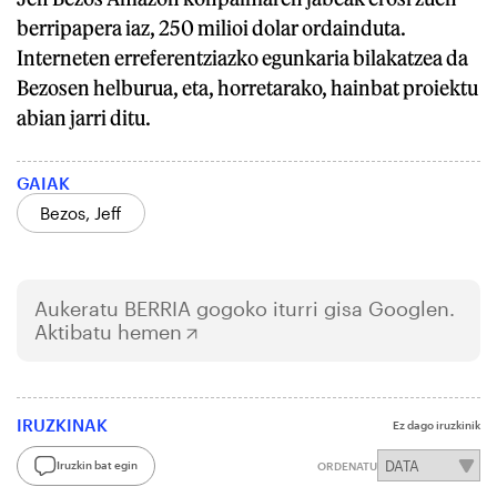
berripapera iaz, 250 milioi dolar ordainduta.
Interneten erreferentziazko egunkaria bilakatzea da
Bezosen helburua, eta, horretarako, hainbat proiektu
abian jarri ditu.
GAIAK
Bezos, Jeff
Aukeratu
BERRIA
gogoko iturri gisa Googlen.
Aktibatu hemen
IRUZKINAK
Ez dago iruzkinik
Iruzkin bat egin
ORDENATU