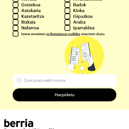
Goizekoa
Badok
Astekaria
Kinka
Kazetaritza
Gipuzkoa
Bizkaia
Araba
Nafarroa
Iparraldea
Izena ematean
pribatutasun politika
onartzen duzu.