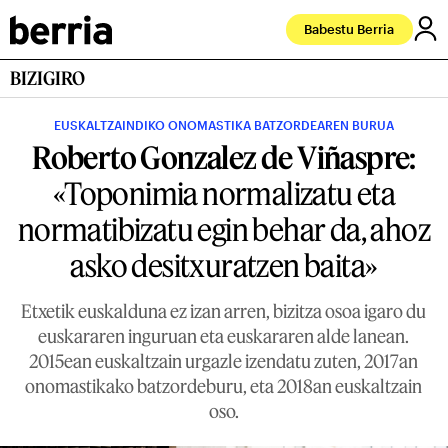
Babestu Berria
BIZIGIRO
EUSKALTZAINDIKO ONOMASTIKA BATZORDEAREN BURUA
Roberto Gonzalez de Viñaspre:
«Toponimia normalizatu eta
normatibizatu egin behar da, ahoz
asko desitxuratzen baita»
Etxetik euskalduna ez izan arren, bizitza osoa igaro du
euskararen inguruan eta euskararen alde lanean.
2015ean euskaltzain urgazle izendatu zuten, 2017an
onomastikako batzordeburu, eta 2018an euskaltzain
oso.