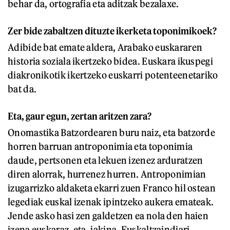
behar da, ortografia eta aditzak bezalaxe.
Zer bide zabaltzen dituzte ikerketa toponimikoek?
Adibide bat emate aldera, Arabako euskararen
historia soziala ikertzeko bidea. Euskara ikuspegi
diakronikotik ikertzeko euskarri potenteenetariko
bat da.
Eta, gaur egun, zertan aritzen zara?
Onomastika Batzordearen buru naiz, eta batzorde
horren barruan antroponimia eta toponimia
daude, pertsonen eta lekuen izenez arduratzen
diren alorrak, hurrenez hurren. Antroponimian
izugarrizko aldaketa ekarri zuen Franco hil ostean
legediak euskal izenak ipintzeko aukera emateak.
Jende asko hasi zen galdetzen ea nola den haien
izena euskaraz, eta, jakina, Euskaltzaindiari