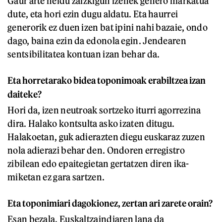
Gaur arte heldu zaizkigun izenek genero markatua
dute, eta hori ezin dugu aldatu. Eta haurrei
generorik ez duen izen bat ipini nahi bazaie, ondo
dago, baina ezin da edonola egin. Jendearen
sentsibilitatea kontuan izan behar da.
Eta horretarako bidea toponimoak erabiltzea izan
daiteke?
Hori da, izen neutroak sortzeko iturri agorrezina
dira. Halako kontsulta asko izaten ditugu.
Halakoetan, guk adierazten diegu euskaraz zuzen
nola adierazi behar den. Ondoren erregistro
zibilean edo epaitegietan gertatzen diren ika-
miketan ez gara sartzen.
Eta toponimiari dagokionez, zertan ari zarete orain?
Esan bezala, Euskaltzaindiaren lana da