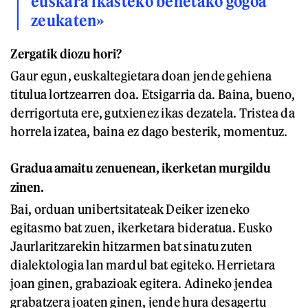
euskara ikasteko benetako gogoa
zeukaten»
Zergatik diozu hori?
Gaur egun, euskaltegietara doan jende gehiena
titulua lortzearren doa. Etsigarria da. Baina, bueno,
derrigortuta ere, gutxienez ikas dezatela. Tristea da
horrela izatea, baina ez dago besterik, momentuz.
Gradua amaitu zenuenean, ikerketan murgildu
zinen.
Bai, orduan unibertsitateak Deiker izeneko
egitasmo bat zuen, ikerketara bideratua. Eusko
Jaurlaritzarekin hitzarmen bat sinatu zuten
dialektologia lan mardul bat egiteko. Herrietara
joan ginen, grabazioak egitera. Adineko jendea
grabatzera joaten ginen, jende hura desagertu