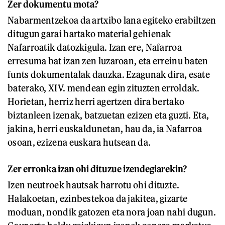
Zer dokumentu mota?
Nabarmentzekoa da artxibo lana egiteko erabiltzen
ditugun garai hartako material gehienak
Nafarroatik datozkigula. Izan ere, Nafarroa
erresuma bat izan zen luzaroan, eta erreinu baten
funts dokumentalak dauzka. Ezagunak dira, esate
baterako, XIV. mendean egin zituzten erroldak.
Horietan, herriz herri agertzen dira bertako
biztanleen izenak, batzuetan ezizen eta guzti. Eta,
jakina, herri euskaldunetan, hau da, ia Nafarroa
osoan, ezizena euskara hutsean da.
Zer erronka izan ohi dituzue izendegiarekin?
Izen neutroek hautsak harrotu ohi dituzte.
Halakoetan, ezinbestekoa da jakitea, gizarte
moduan, nondik gatozen eta nora joan nahi dugun.