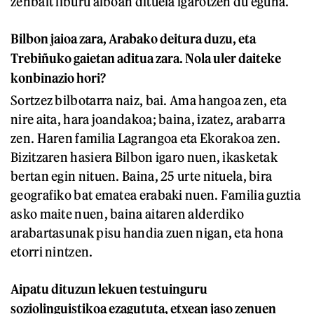
zenbait liburu alboan dituela igarotzen du eguna.
Bilbon jaioa zara, Arabako deitura duzu, eta
Trebiñuko gaietan aditua zara. Nola uler daiteke
konbinazio hori?
Sortzez bilbotarra naiz, bai. Ama hangoa zen, eta
nire aita, hara joandakoa; baina, izatez, arabarra
zen. Haren familia Lagrangoa eta Ekorakoa zen.
Bizitzaren hasiera Bilbon igaro nuen, ikasketak
bertan egin nituen. Baina, 25 urte nituela, bira
geografiko bat ematea erabaki nuen. Familia guztia
asko maite nuen, baina aitaren alderdiko
arabartasunak pisu handia zuen nigan, eta hona
etorri nintzen.
Aipatu dituzun lekuen testuinguru
soziolinguistikoa ezagututa, etxean jaso zenuen