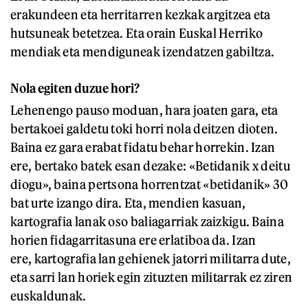
erakundeen eta herritarren kezkak argitzea eta
hutsuneak betetzea. Eta orain Euskal Herriko
mendiak eta mendiguneak izendatzen gabiltza.
Nola egiten duzue hori?
Lehenengo pauso moduan, hara joaten gara, eta
bertakoei galdetu toki horri nola deitzen dioten.
Baina ez gara erabat fidatu behar horrekin. Izan
ere, bertako batek esan dezake: «Betidanik x deitu
diogu», baina pertsona horrentzat «betidanik» 30
bat urte izango dira. Eta, mendien kasuan,
kartografia lanak oso baliagarriak zaizkigu. Baina
horien fidagarritasuna ere erlatiboa da. Izan
ere, kartografia lan gehienek jatorri militarra dute,
eta sarri lan horiek egin zituzten militarrak ez ziren
euskaldunak.