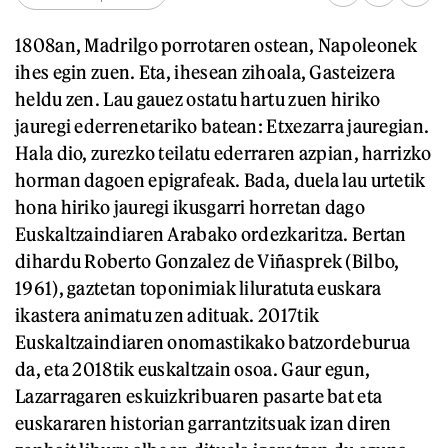
1808an, Madrilgo porrotaren ostean, Napoleonek
ihes egin zuen. Eta, ihesean zihoala, Gasteizera
heldu zen. Lau gauez ostatu hartu zuen hiriko
jauregi ederrenetariko batean: Etxezarra jauregian.
Hala dio, zurezko teilatu ederraren azpian, harrizko
horman dagoen epigrafeak. Bada, duela lau urtetik
hona hiriko jauregi ikusgarri horretan dago
Euskaltzaindiaren Arabako ordezkaritza. Bertan
dihardu Roberto Gonzalez de Viñasprek (Bilbo,
1961), gaztetan toponimiak liluratuta euskara
ikastera animatu zen adituak. 2017tik
Euskaltzaindiaren onomastikako batzordeburua
da, eta 2018tik euskaltzain osoa. Gaur egun,
Lazarragaren eskuizkribuaren pasarte bat eta
euskararen historian garrantzitsuak izan diren