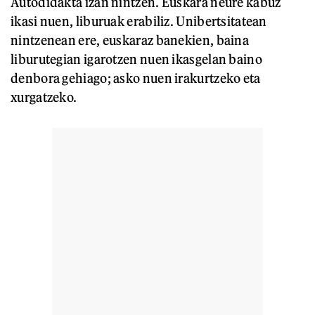
Autodidakta izan nintzen. Euskara neure kabuz
ikasi nuen, liburuak erabiliz. Unibertsitatean
nintzenean ere, euskaraz banekien, baina
liburutegian igarotzen nuen ikasgelan baino
denbora gehiago; asko nuen irakurtzeko eta
xurgatzeko.