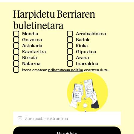
Harpidetu Berriaren
buletinetara
Mendia
Arratsaldekoa
Goizekoa
Badok
Astekaria
Kinka
Kazetaritza
Gipuzkoa
Bizkaia
Araba
Nafarroa
Iparraldea
Izena ematean
pribatutasun politika
onartzen duzu.