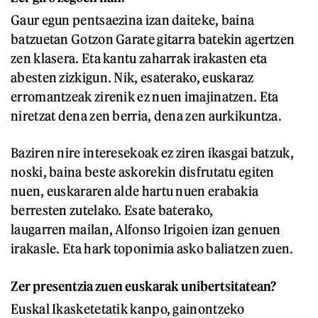
Gaur egun pentsaezina izan daiteke, baina
batzuetan Gotzon Garate gitarra batekin agertzen
zen klasera. Eta kantu zaharrak irakasten eta
abesten zizkigun. Nik, esaterako, euskaraz
erromantzeak zirenik ez nuen imajinatzen. Eta
niretzat dena zen berria, dena zen aurkikuntza.
Baziren nire interesekoak ez ziren ikasgai batzuk,
noski, baina beste askorekin disfrutatu egiten
nuen, euskararen alde hartu nuen erabakia
berresten zutelako. Esate baterako,
laugarren mailan, Alfonso Irigoien izan genuen
irakasle. Eta hark toponimia asko baliatzen zuen.
Zer presentzia zuen euskarak unibertsitatean?
Euskal Ikasketetatik kanpo, gainontzeko