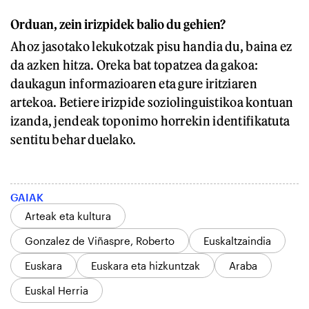
Orduan, zein irizpidek balio du gehien?
Ahoz jasotako lekukotzak pisu handia du, baina ez
da azken hitza. Oreka bat topatzea da gakoa:
daukagun informazioaren eta gure iritziaren
artekoa. Betiere irizpide soziolinguistikoa kontuan
izanda, jendeak toponimo horrekin identifikatuta
sentitu behar duelako.
GAIAK
Arteak eta kultura
Gonzalez de Viñaspre, Roberto
Euskaltzaindia
Euskara
Euskara eta hizkuntzak
Araba
Euskal Herria