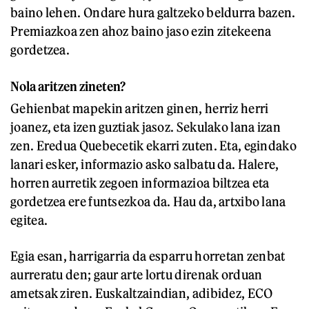
baino lehen. Ondare hura galtzeko beldurra bazen.
Premiazkoa zen ahoz baino jaso ezin zitekeena
gordetzea.
Nola aritzen zineten?
Gehienbat mapekin aritzen ginen, herriz herri
joanez, eta izen guztiak jasoz. Sekulako lana izan
zen. Eredua Quebecetik ekarri zuten. Eta, egindako
lanari esker, informazio asko salbatu da. Halere,
horren aurretik zegoen informazioa biltzea eta
gordetzea ere funtsezkoa da. Hau da, artxibo lana
egitea.
Egia esan, harrigarria da esparru horretan zenbat
aurreratu den; gaur arte lortu direnak orduan
ametsak ziren. Euskaltzaindian, adibidez, ECO