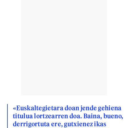
«Euskaltegietara doan jende gehiena
titulua lortzearren doa. Baina, bueno,
derrigortuta ere, gutxienez ikas