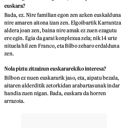
euskara?
Bada, ez. Nire familian egon zen azken euskalduna
nire amaren aitona izan zen. Elgoibartik Karrantza
aldera joan zen, baina nire amak ez zuen ezagutu
ere egin. Egia da garai konplexua zela; nik 14 urte
nituela hil zen Franco, eta Bilbo zeharo erdalduna
zen.
Nola piztu zitzaizun euskararekiko interesa?
Bilbon ez nuen euskararik jaso, eta, aipatu bezala,
aitaren alderditik zetorkidan arabartasunak indar
handia zuen nigan. Bada, euskara da horren
arrazoia.