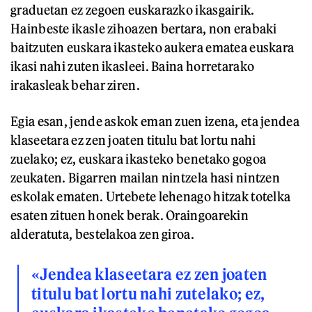
graduetan ez zegoen euskarazko ikasgairik.
Hainbeste ikasle zihoazen bertara, non erabaki
baitzuten euskara ikasteko aukera ematea euskara
ikasi nahi zuten ikasleei. Baina horretarako
irakasleak behar ziren.
Egia esan, jende askok eman zuen izena, eta jendea
klaseetara ez zen joaten titulu bat lortu nahi
zuelako; ez, euskara ikasteko benetako gogoa
zeukaten. Bigarren mailan nintzela hasi nintzen
eskolak ematen. Urtebete lehenago hitzak totelka
esaten zituen honek berak. Oraingoarekin
alderatuta, bestelakoa zen giroa.
«Jendea klaseetara ez zen joaten
titulu bat lortu nahi zutelako; ez,