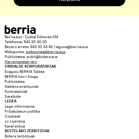
Berria.eus - Euskal Editorea SM
Telefonoa: 943 30 40 30
Bezero arreta: 943 30 43 45 | laguna@berria.eus
Webgunea:
webgunea@berria.eus
Publizitatea:
publi@bidera.eus
Harremanetan jarri
ORRIALDE KORPORATIBOAK
Ezagutu BERRIA Taldea
BERRIA berri bloga
Publizitatea
Galdera-erantzunak
Kontratazioak
Sarebide
LEGEA
Lege informazioa
Pribatutasun politika
Cookieak
cc Lizentzia
Kanal etikoa
BESTELAKO ZERBITZUAK
Bidera zerbitzuak