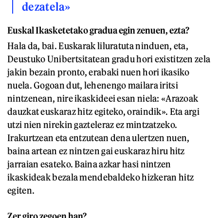
dezatela»
Euskal Ikasketetako gradua egin zenuen, ezta?
Hala da, bai. Euskarak liluratuta ninduen, eta,
Deustuko Unibertsitatean gradu hori existitzen zela
jakin bezain pronto, erabaki nuen hori ikasiko
nuela. Gogoan dut, lehenengo mailara iritsi
nintzenean, nire ikaskideei esan niela: «Arazoak
dauzkat euskaraz hitz egiteko, oraindik». Eta argi
utzi nien nirekin gazteleraz ez mintzatzeko.
Irakurtzean eta entzutean dena ulertzen nuen,
baina artean ez nintzen gai euskaraz hiru hitz
jarraian esateko. Baina azkar hasi nintzen
ikaskideak bezala mendebaldeko hizkeran hitz
egiten.
Zer giro zegoen han?