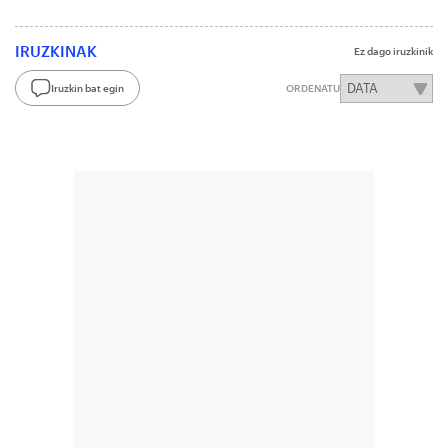
IRUZKINAK
Ez dago iruzkinik
Iruzkin bat egin
ORDENATU