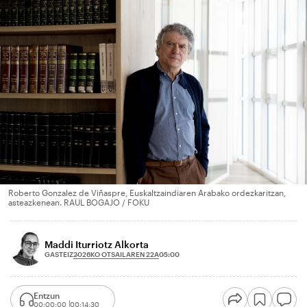
Roberto Gonzalez de Viñaspre, Euskaltzaindiaren Arabako ordezkaritzan,
asteazkenean. RAUL BOGAJO / FOKU
Maddi Iturriotz Alkorta
2026KO OTSAILAREN 22A
GASTEIZ
05:00
Entzun
00:00:00
00:14:30