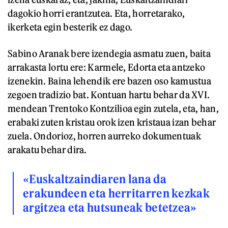
dagokio horri erantzutea. Eta, horretarako,
ikerketa egin besterik ez dago.
Sabino Aranak bere izendegia asmatu zuen, baita
arrakasta lortu ere: Karmele, Edorta eta antzeko
izenekin. Baina lehendik ere bazen oso kamustua
zegoen tradizio bat. Kontuan hartu behar da XVI.
mendean Trentoko Kontzilioa egin zutela, eta, han,
erabaki zuten kristau orok izen kristaua izan behar
zuela. Ondorioz, horren aurreko dokumentuak
arakatu behar dira.
«Euskaltzaindiaren lana da
erakundeen eta herritarren kezkak
argitzea eta hutsuneak betetzea»