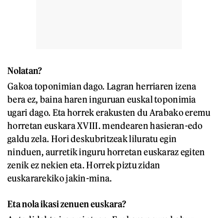
Nolatan?
Gakoa toponimian dago. Lagran herriaren izena
bera ez, baina haren inguruan euskal toponimia
ugari dago. Eta horrek erakusten du Arabako eremu
horretan euskara XVIII. mendearen hasieran-edo
galdu zela. Hori deskubritzeak liluratu egin
ninduen, aurretik inguru horretan euskaraz egiten
zenik ez nekien eta. Horrek piztu zidan
euskararekiko jakin-mina.
Eta nola ikasi zenuen euskara?