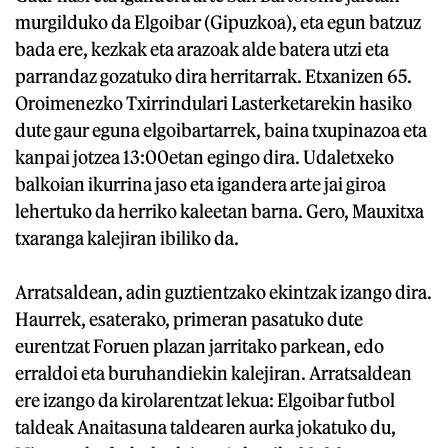
murgilduko da Elgoibar (Gipuzkoa), eta egun batzuz
bada ere, kezkak eta arazoak alde batera utzi eta
parrandaz gozatuko dira herritarrak. Etxanizen 65.
Oroimenezko Txirrindulari Lasterketarekin hasiko
dute gaur eguna elgoibartarrek, baina txupinazoa eta
kanpai jotzea 13:00etan egingo dira. Udaletxeko
balkoian ikurrina jaso eta igandera arte jai giroa
lehertuko da herriko kaleetan barna. Gero, Mauxitxa
txaranga kalejiran ibiliko da.
Arratsaldean, adin guztientzako ekintzak izango dira.
Haurrek, esaterako, primeran pasatuko dute
eurentzat Foruen plazan jarritako parkean, edo
erraldoi eta buruhandiekin kalejiran. Arratsaldean
ere izango da kirolarentzat lekua: Elgoibar futbol
taldeak Anaitasuna taldearen aurka jokatuko du,