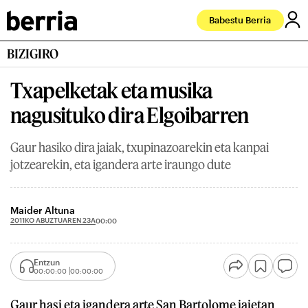
Babestu Berria
BIZIGIRO
Txapelketak eta musika
nagusituko dira Elgoibarren
Gaur hasiko dira jaiak, txupinazoarekin eta kanpai
jotzearekin, eta igandera arte iraungo dute
Maider Altuna
2011KO ABUZTUAREN 23A
00:00
Entzun
00:00:00
00:00:00
Gaur hasi eta igandera arte San Bartolome jaietan