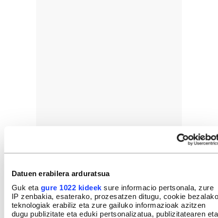
Datuen erabilera arduratsua
Guk eta
gure 1022 kideek
sure informacio pertsonala, zure
IP zenbakia, esaterako, prozesatzen ditugu, cookie bezalak
teknologiak erabiliz eta zure gailuko informazioak azitzen
dugu publizitate eta eduki pertsonalizatua, publizitatearen eta