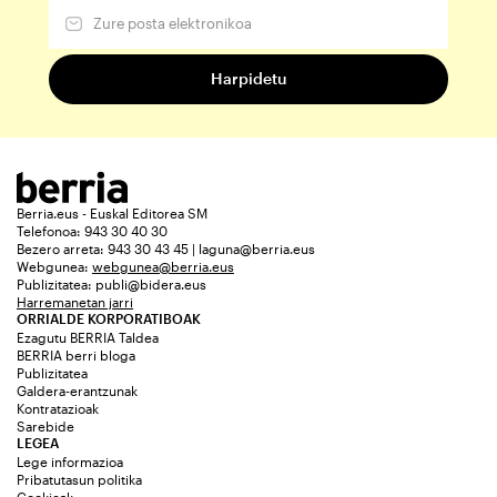
Berria.eus - Euskal Editorea SM
Telefonoa: 943 30 40 30
Bezero arreta: 943 30 43 45 | laguna@berria.eus
Webgunea:
webgunea@berria.eus
Publizitatea:
publi@bidera.eus
Harremanetan jarri
ORRIALDE KORPORATIBOAK
Ezagutu BERRIA Taldea
BERRIA berri bloga
Publizitatea
Galdera-erantzunak
Kontratazioak
Sarebide
LEGEA
Lege informazioa
Pribatutasun politika
Cookieak