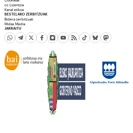
cc Lizentzia
Kanal etikoa
BESTELAKO ZERBITZUAK
Bidera zerbitzuak
Midas Media
JARRAITU