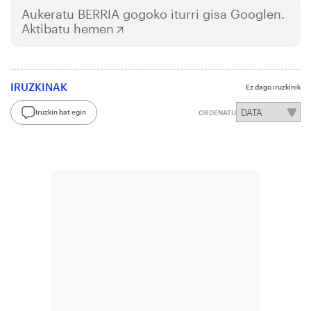
Aukeratu
BERRIA
gogoko iturri gisa Googlen.
Aktibatu hemen
IRUZKINAK
Ez dago iruzkinik
Iruzkin bat egin
ORDENATU