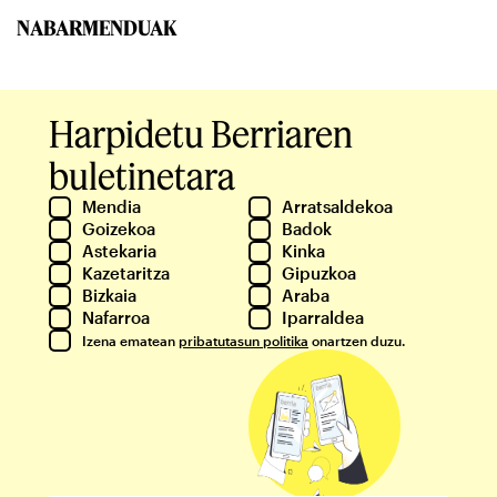
NABARMENDUAK
Harpidetu Berriaren
buletinetara
Mendia
Arratsaldekoa
Goizekoa
Badok
Astekaria
Kinka
Kazetaritza
Gipuzkoa
Bizkaia
Araba
Nafarroa
Iparraldea
Izena ematean
pribatutasun politika
onartzen duzu.