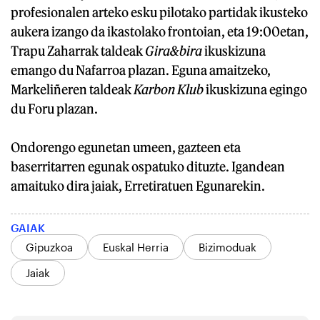
profesionalen arteko esku pilotako partidak ikusteko
aukera izango da ikastolako frontoian, eta 19:00etan,
Trapu Zaharrak taldeak
Gira&bira
ikuskizuna
emango du Nafarroa plazan. Eguna amaitzeko,
Markeliñeren taldeak
Karbon Klub
ikuskizuna egingo
du Foru plazan.
Ondorengo egunetan umeen, gazteen eta
baserritarren egunak ospatuko dituzte. Igandean
amaituko dira jaiak, Erretiratuen Egunarekin.
GAIAK
Gipuzkoa
Euskal Herria
Bizimoduak
Jaiak