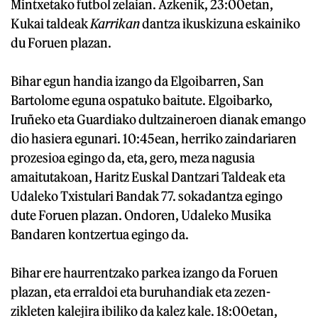
Mintxetako futbol zelaian. Azkenik, 23:00etan,
Kukai taldeak
Karrikan
dantza ikuskizuna eskainiko
du Foruen plazan.
Bihar egun handia izango da Elgoibarren, San
Bartolome eguna ospatuko baitute. Elgoibarko,
Iruñeko eta Guardiako dultzaineroen dianak emango
dio hasiera egunari. 10:45ean, herriko zaindariaren
prozesioa egingo da, eta, gero, meza nagusia
amaitutakoan, Haritz Euskal Dantzari Taldeak eta
Udaleko Txistulari Bandak 77. sokadantza egingo
dute Foruen plazan. Ondoren, Udaleko Musika
Bandaren kontzertua egingo da.
Bihar ere haurrentzako parkea izango da Foruen
plazan, eta erraldoi eta buruhandiak eta zezen-
zikleten kalejira ibiliko da kalez kale. 18:00etan,