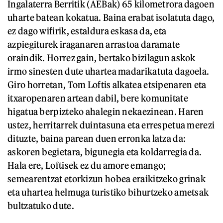
Ingalaterra Berritik (AEBak) 65 kilometrora dagoen
uharte batean kokatua. Baina erabat isolatuta dago,
ez dago wifirik, estaldura eskasa da, eta
azpiegiturek iraganaren arrastoa daramate
oraindik. Horrez gain, bertako bizilagun askok
irmo sinesten dute uhartea madarikatuta dagoela.
Giro horretan, Tom Loftis alkatea etsipenaren eta
itxaropenaren artean dabil, bere komunitate
higatua berpizteko ahalegin nekaezinean. Haren
ustez, herritarrek duintasuna eta errespetua merezi
dituzte, baina parean duen erronka latza da:
askoren begietara, bigunegia eta koldarregia da.
Hala ere, Loftisek ez du amore emango;
semearentzat etorkizun hobea eraikitzeko grinak
eta uhartea helmuga turistiko bihurtzeko ametsak
bultzatuko dute.