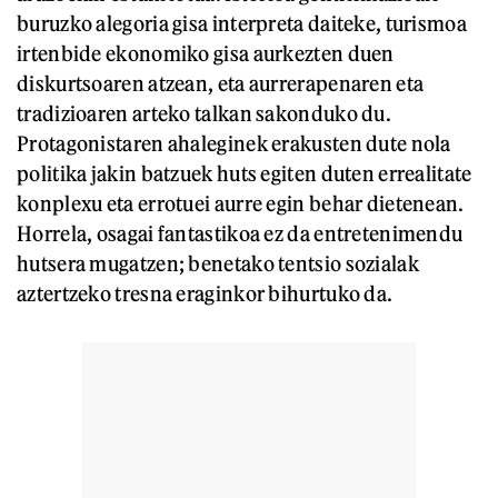
buruzko alegoria gisa interpreta daiteke, turismoa
irtenbide ekonomiko gisa aurkezten duen
diskurtsoaren atzean, eta aurrerapenaren eta
tradizioaren arteko talkan sakonduko du.
Protagonistaren ahaleginek erakusten dute nola
politika jakin batzuek huts egiten duten errealitate
konplexu eta errotuei aurre egin behar dietenean.
Horrela, osagai fantastikoa ez da entretenimendu
hutsera mugatzen; benetako tentsio sozialak
aztertzeko tresna eraginkor bihurtuko da.