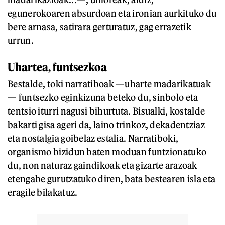
egunerokoaren absurdoan eta ironian aurkituko du
bere arnasa, satirara gerturatuz, gag errazetik
urrun.
Uhartea, funtsezkoa
Bestalde, toki narratiboak —uharte madarikatuak
— funtsezko eginkizuna beteko du, sinbolo eta
tentsio iturri nagusi bihurtuta. Bisualki, kostalde
bakarti gisa ageri da, laino trinkoz, dekadentziaz
eta nostalgia goibelaz estalia. Narratiboki,
organismo bizidun baten moduan funtzionatuko
du, non naturaz gaindikoak eta gizarte arazoak
etengabe gurutzatuko diren, bata bestearen isla eta
eragile bilakatuz.