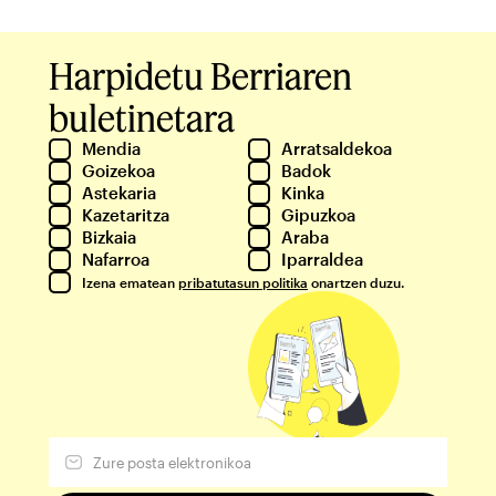
Harpidetu Berriaren
buletinetara
Mendia
Arratsaldekoa
Goizekoa
Badok
Astekaria
Kinka
Kazetaritza
Gipuzkoa
Bizkaia
Araba
Nafarroa
Iparraldea
Izena ematean
pribatutasun politika
onartzen duzu.