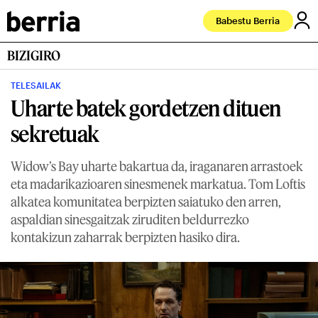
Babestu Berria
BIZIGIRO
TELESAILAK
Uharte batek gordetzen dituen
sekretuak
Widow’s Bay uharte bakartua da, iraganaren arrastoek
eta madarikazioaren sinesmenek markatua. Tom Loftis
alkatea komunitatea berpizten saiatuko den arren,
aspaldian sinesgaitzak ziruditen beldurrezko
kontakizun zaharrak berpizten hasiko dira.