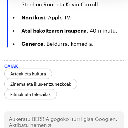
Stephen Root eta Kevin Carroll.
Non ikusi.
Apple TV.
Atal bakoitzaren iraupena.
40 minutu.
Generoa.
Beldurra, komedia.
GAIAK
Arteak eta kultura
Zinema eta ikus-entzunezkoak
Filmak eta telesailak
Aukeratu
BERRIA
gogoko iturri gisa Googlen.
Aktibatu hemen