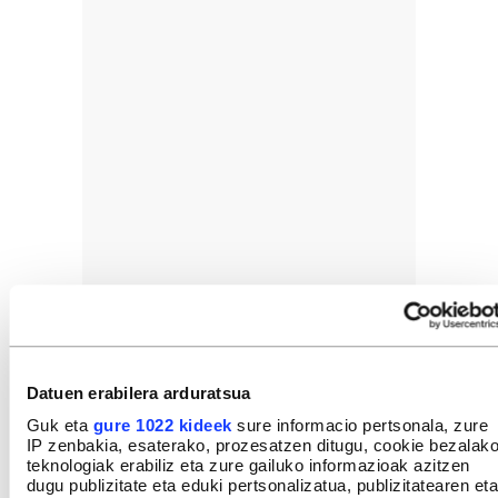
Datuen erabilera arduratsua
Guk eta
gure 1022 kideek
sure informacio pertsonala, zure
IP zenbakia, esaterako, prozesatzen ditugu, cookie bezalak
teknologiak erabiliz eta zure gailuko informazioak azitzen
dugu publizitate eta eduki pertsonalizatua, publizitatearen eta