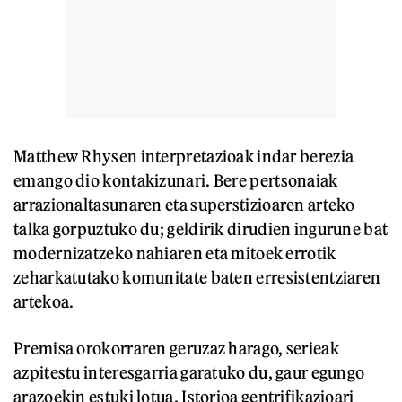
Matthew Rhysen interpretazioak indar berezia
emango dio kontakizunari. Bere pertsonaiak
arrazionaltasunaren eta superstizioaren arteko
talka gorpuztuko du; geldirik dirudien ingurune bat
modernizatzeko nahiaren eta mitoek errotik
zeharkatutako komunitate baten erresistentziaren
artekoa.
Premisa orokorraren geruzaz harago, serieak
azpitestu interesgarria garatuko du, gaur egungo
arazoekin estuki lotua. Istorioa gentrifikazioari