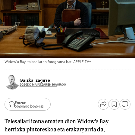
'Widow's Bay' telesailaren fotograma bat. APPLE TV+
Gaizka Izagirre
2026KO MAIATZAREN 16A
05:00
Entzun
00:00:00
00:04:13
Telesailari izena ematen dion Widow’s Bay
herrixka pintoreskoa eta erakargarria da,