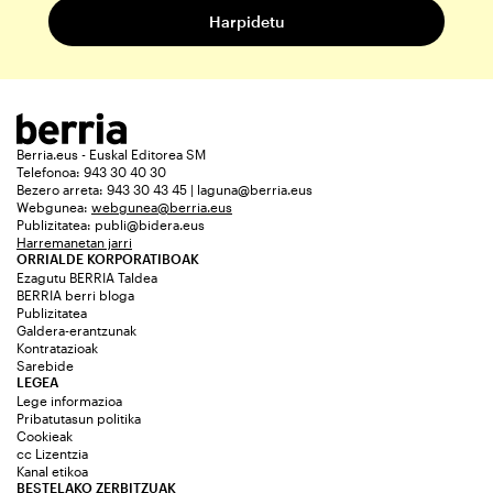
Berria.eus - Euskal Editorea SM
Telefonoa: 943 30 40 30
Bezero arreta: 943 30 43 45 | laguna@berria.eus
Webgunea:
webgunea@berria.eus
Publizitatea:
publi@bidera.eus
Harremanetan jarri
ORRIALDE KORPORATIBOAK
Ezagutu BERRIA Taldea
BERRIA berri bloga
Publizitatea
Galdera-erantzunak
Kontratazioak
Sarebide
LEGEA
Lege informazioa
Pribatutasun politika
Cookieak
cc Lizentzia
Kanal etikoa
BESTELAKO ZERBITZUAK