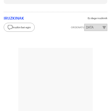
IRUZKINAK
Ez dago iruzkinik
Iruzkin bat egin
ORDENATU