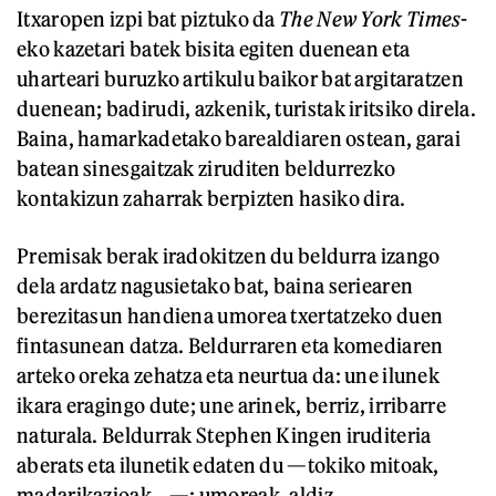
Itxaropen izpi bat piztuko da
The New York Times
-
eko kazetari batek bisita egiten duenean eta
uharteari buruzko artikulu baikor bat argitaratzen
duenean; badirudi, azkenik, turistak iritsiko direla.
Baina, hamarkadetako barealdiaren ostean, garai
batean sinesgaitzak ziruditen beldurrezko
kontakizun zaharrak berpizten hasiko dira.
Premisak berak iradokitzen du beldurra izango
dela ardatz nagusietako bat, baina seriearen
berezitasun handiena umorea txertatzeko duen
fintasunean datza. Beldurraren eta komediaren
arteko oreka zehatza eta neurtua da: une ilunek
ikara eragingo dute; une arinek, berriz, irribarre
naturala. Beldurrak Stephen Kingen iruditeria
aberats eta ilunetik edaten du —tokiko mitoak,
madarikazioak...—; umoreak, aldiz,