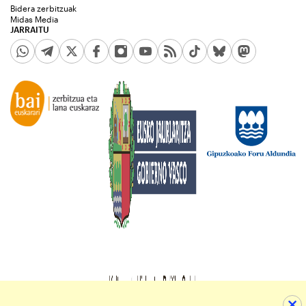
Bidera zerbitzuak
Midas Media
JARRAITU