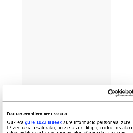
Datuen erabilera arduratsua
Guk eta
gure 1022 kideek
sure informacio pertsonala, zure
IP zenbakia, esaterako, prozesatzen ditugu, cookie bezalak
teknologiak erabiliz eta zure gailuko informazioak azitzen