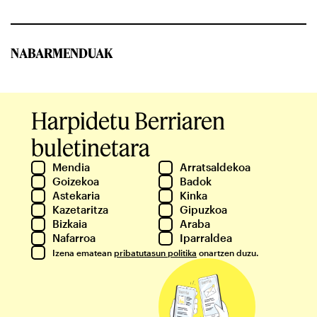
NABARMENDUAK
Harpidetu Berriaren
buletinetara
Mendia
Arratsaldekoa
Goizekoa
Badok
Astekaria
Kinka
Kazetaritza
Gipuzkoa
Bizkaia
Araba
Nafarroa
Iparraldea
Izena ematean
pribatutasun politika
onartzen duzu.