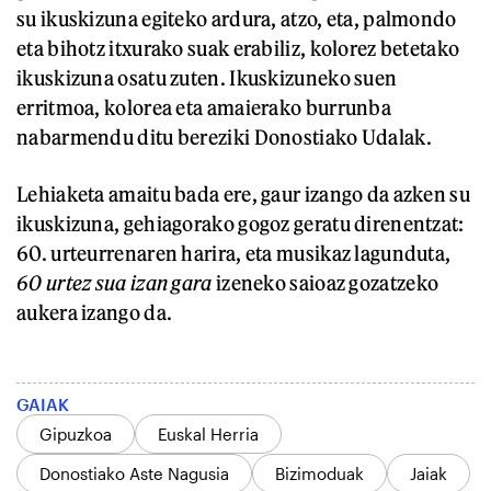
su ikuskizuna egiteko ardura, atzo, eta, palmondo
eta bihotz itxurako suak erabiliz, kolorez betetako
ikuskizuna osatu zuten. Ikuskizuneko suen
erritmoa, kolorea eta amaierako burrunba
nabarmendu ditu bereziki Donostiako Udalak.
Lehiaketa amaitu bada ere, gaur izango da azken su
ikuskizuna, gehiagorako gogoz geratu direnentzat:
60. urteurrenaren harira, eta musikaz lagunduta,
60 urtez sua izan gara
izeneko saioaz gozatzeko
aukera izango da.
GAIAK
Gipuzkoa
Euskal Herria
Donostiako Aste Nagusia
Bizimoduak
Jaiak