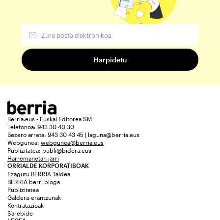
Berria.eus - Euskal Editorea SM
Telefonoa: 943 30 40 30
Bezero arreta: 943 30 43 45 | laguna@berria.eus
Webgunea:
webgunea@berria.eus
Publizitatea:
publi@bidera.eus
Harremanetan jarri
ORRIALDE KORPORATIBOAK
Ezagutu BERRIA Taldea
BERRIA berri bloga
Publizitatea
Galdera-erantzunak
Kontratazioak
Sarebide