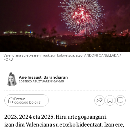
Valenciana su etxearen ikuskizun koloretsua, atzo. ANDONI CANELLADA /
FOKU
Ane Insausti Barandiaran
2025EKO ABUZTUAREN 16A
16:15
Entzun
00:00:00
00:01:51
2023, 2024 eta 2025. Hiru urte gogoangarri
izan dira Valenciana su etxeko kideentzat. Izan ere,