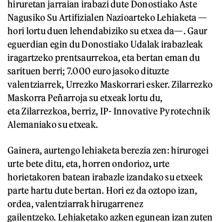
hiruretan jarraian irabazi dute Donostiako Aste
Nagusiko Su Artifizialen Nazioarteko Lehiaketa —
hori lortu duen lehendabiziko su etxea da—. Gaur
eguerdian egin du Donostiako Udalak irabazleak
iragartzeko prentsaurrekoa, eta bertan eman du
sarituen berri; 7.000 euro jasoko dituzte
valentziarrek, Urrezko Maskorrari esker. Zilarrezko
Maskorra Peñarroja su etxeak lortu du,
eta Zilarrezkoa, berriz, IP- Innovative Pyrotechnik
Alemaniako su etxeak.
Gainera, aurtengo lehiaketa berezia zen: hirurogei
urte bete ditu, eta, horren ondorioz, urte
horietakoren batean irabazle izandako su etxeek
parte hartu dute bertan. Hori ez da oztopo izan,
ordea, valentziarrak hirugarrenez
gailentzeko. Lehiaketako azken egunean izan zuten