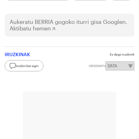
Aukeratu
BERRIA
gogoko iturri gisa Googlen.
Aktibatu hemen
IRUZKINAK
Ez dago iruzkinik
Iruzkin bat egin
ORDENATU