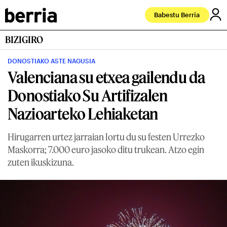
Babestu Berria
BIZIGIRO
DONOSTIAKO ASTE NAGUSIA
Valenciana su etxea gailendu da
Donostiako Su Artifizalen
Nazioarteko Lehiaketan
Hirugarren urtez jarraian lortu du su festen Urrezko
Maskorra; 7.000 euro jasoko ditu trukean. Atzo egin
zuten ikuskizuna.