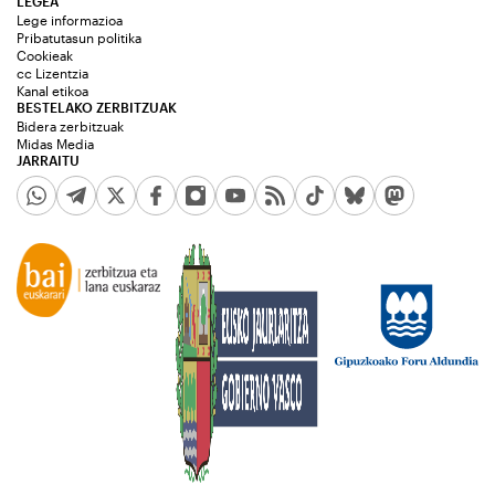
LEGEA
Lege informazioa
Pribatutasun politika
Cookieak
cc Lizentzia
Kanal etikoa
BESTELAKO ZERBITZUAK
Bidera zerbitzuak
Midas Media
JARRAITU