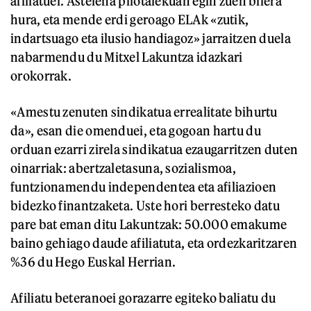
afiliatuei. Astelena pilotalekuan egin zuen bilera
hura, eta mende erdi geroago ELAk «zutik,
indartsuago eta ilusio handiagoz» jarraitzen duela
nabarmendu du Mitxel Lakuntza idazkari
orokorrak.
«Amestu zenuten sindikatua errealitate bihurtu
da», esan die omenduei, eta gogoan hartu du
orduan ezarri zirela sindikatua ezaugarritzen duten
oinarriak: abertzaletasuna, sozialismoa,
funtzionamendu independentea eta afiliazioen
bidezko finantzaketa. Uste hori berresteko datu
pare bat eman ditu Lakuntzak: 50.000 emakume
baino gehiago daude afiliatuta, eta ordezkaritzaren
%36 du Hego Euskal Herrian.
Afiliatu beteranoei gorazarre egiteko baliatu du