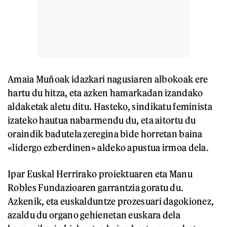
Amaia Muñoak idazkari nagusiaren albokoak ere
hartu du hitza, eta azken hamarkadan izandako
aldaketak aletu ditu. Hasteko, sindikatu feminista
izateko hautua nabarmendu du, eta aitortu du
oraindik badutela zeregina bide horretan baina
«lidergo ezberdinen» aldeko apustua irmoa dela.
Ipar Euskal Herrirako proiektuaren eta Manu
Robles Fundazioaren garrantzia goratu du.
Azkenik, eta euskalduntze prozesuari dagokionez,
azaldu du organo gehienetan euskara dela