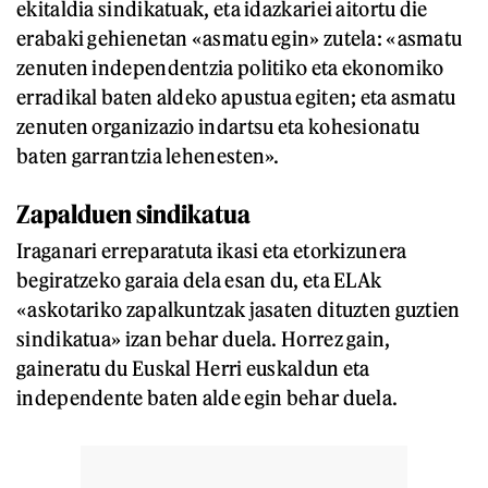
ekitaldia sindikatuak, eta idazkariei aitortu die
erabaki gehienetan «asmatu egin» zutela: «asmatu
zenuten independentzia politiko eta ekonomiko
erradikal baten aldeko apustua egiten; eta asmatu
zenuten organizazio indartsu eta kohesionatu
baten garrantzia lehenesten».
Zapalduen sindikatua
Iraganari erreparatuta ikasi eta etorkizunera
begiratzeko garaia dela esan du, eta ELAk
«askotariko zapalkuntzak jasaten dituzten guztien
sindikatua» izan behar duela. Horrez gain,
gaineratu du Euskal Herri euskaldun eta
independente baten alde egin behar duela.