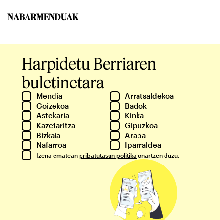
NABARMENDUAK
Harpidetu Berriaren
buletinetara
Mendia
Arratsaldekoa
Goizekoa
Badok
Astekaria
Kinka
Kazetaritza
Gipuzkoa
Bizkaia
Araba
Nafarroa
Iparraldea
Izena ematean
pribatutasun politika
onartzen duzu.