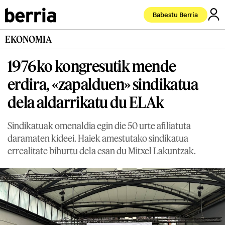
Babestu Berria
EKONOMIA
1976ko kongresutik mende
erdira, «zapalduen» sindikatua
dela aldarrikatu du ELAk
Sindikatuak omenaldia egin die 50 urte afiliatuta
daramaten kideei. Haiek amestutako sindikatua
errealitate bihurtu dela esan du Mitxel Lakuntzak.