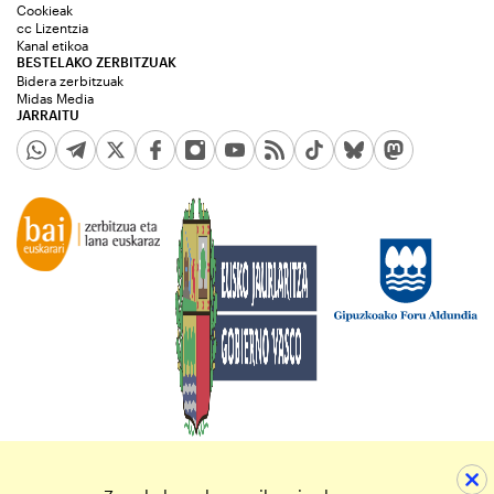
Cookieak
cc Lizentzia
Kanal etikoa
BESTELAKO ZERBITZUAK
Bidera zerbitzuak
Midas Media
JARRAITU