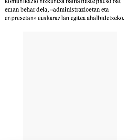
komunikazio hizkuntza baina beste pauso bat
eman behar dela, «administrazioetan eta
enpresetan» euskaraz lan egitea ahalbidetzeko.