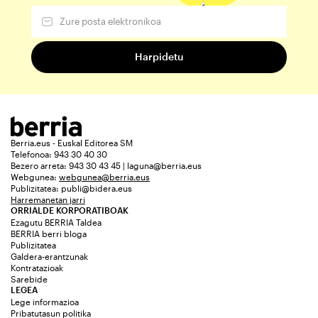
Berria.eus - Euskal Editorea SM
Telefonoa: 943 30 40 30
Bezero arreta: 943 30 43 45 | laguna@berria.eus
Webgunea:
webgunea@berria.eus
Publizitatea:
publi@bidera.eus
Harremanetan jarri
ORRIALDE KORPORATIBOAK
Ezagutu BERRIA Taldea
BERRIA berri bloga
Publizitatea
Galdera-erantzunak
Kontratazioak
Sarebide
LEGEA
Lege informazioa
Pribatutasun politika