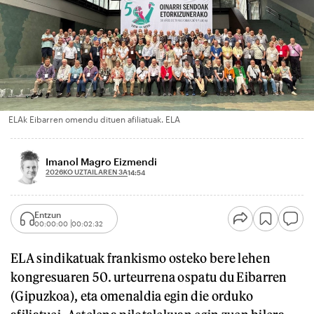
ELAk Eibarren omendu dituen afiliatuak. ELA
Imanol Magro Eizmendi
2026KO UZTAILAREN 3A
14:54
Entzun
00:00:00
00:02:32
ELA sindikatuak frankismo osteko bere lehen
kongresuaren 50. urteurrena ospatu du Eibarren
(Gipuzkoa), eta omenaldia egin die orduko