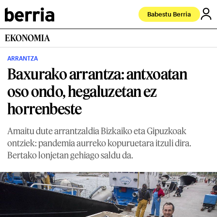
Babestu Berria
EKONOMIA
ARRANTZA
Baxurako arrantza: antxoatan
oso ondo, hegaluzetan ez
horrenbeste
Amaitu dute arrantzaldia Bizkaiko eta Gipuzkoak
ontziek: pandemia aurreko kopuruetara itzuli dira.
Bertako lonjetan gehiago saldu da.