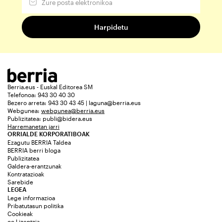
Berria.eus - Euskal Editorea SM
Telefonoa: 943 30 40 30
Bezero arreta: 943 30 43 45 | laguna@berria.eus
Webgunea:
webgunea@berria.eus
Publizitatea:
publi@bidera.eus
Harremanetan jarri
ORRIALDE KORPORATIBOAK
Ezagutu BERRIA Taldea
BERRIA berri bloga
Publizitatea
Galdera-erantzunak
Kontratazioak
Sarebide
LEGEA
Lege informazioa
Pribatutasun politika
Cookieak
cc Lizentzia