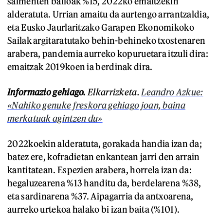
salmenten balioak %15, 2022ko emaitzekin
alderatuta. Urrian amaitu da aurtengo arrantzaldia,
eta Eusko Jaurlaritzako Garapen Ekonomikoko
Sailak argitaratutako behin-behineko txostenaren
arabera, pandemia aurreko kopuruetara itzuli dira:
emaitzak 2019koen ia berdinak dira.
Informazio gehiago.
Elkarrizketa.
Leandro Azkue:
«Nahiko genuke freskora gehiago joan, baina
merkatuak agintzen du»
2022koekin alderatuta, gorakada handia izan da;
batez ere, kofradietan enkantean jarri den arrain
kantitatean. Espezien arabera, horrela izan da:
hegaluzearena %13 handitu da, berdelarena %38,
eta sardinarena %37. Aipagarria da antxoarena,
aurreko urtekoa halako bi izan baita (%101).