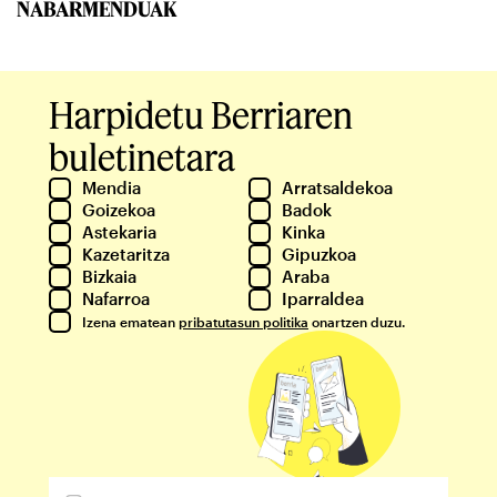
NABARMENDUAK
Harpidetu Berriaren
buletinetara
Mendia
Arratsaldekoa
Goizekoa
Badok
Astekaria
Kinka
Kazetaritza
Gipuzkoa
Bizkaia
Araba
Nafarroa
Iparraldea
Izena ematean
pribatutasun politika
onartzen duzu.