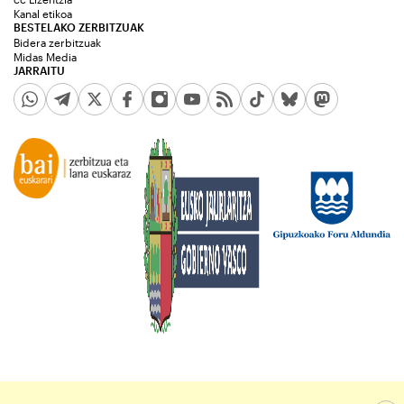
Kanal etikoa
BESTELAKO ZERBITZUAK
Bidera zerbitzuak
Midas Media
JARRAITU