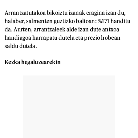
Arrantzatutakoa bikoiztu izanak eragina izan du,
halaber, salmenten guztizko balioan: %171 handitu
da. Aurten, arrantzaleek alde izan dute antxoa
handiagoa harrapatu dutela eta prezio hobean
saldu dutela.
Kezka hegaluzearekin