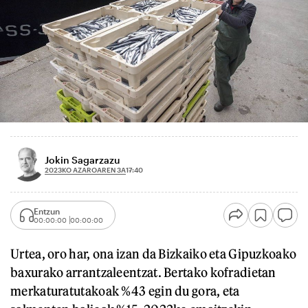
Jokin Sagarzazu
2023KO AZAROAREN 3A
17:40
Entzun
00:00:00
00:00:00
Urtea, oro har, ona izan da Bizkaiko eta Gipuzkoako
baxurako arrantzaleentzat. Bertako kofradietan
merkaturatutakoak %43 egin du gora, eta