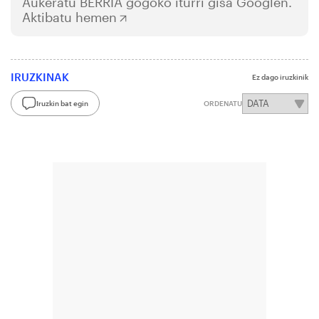
Aukeratu
BERRIA
gogoko iturri gisa Googlen.
Aktibatu hemen
IRUZKINAK
Ez dago iruzkinik
Iruzkin bat egin
ORDENATU