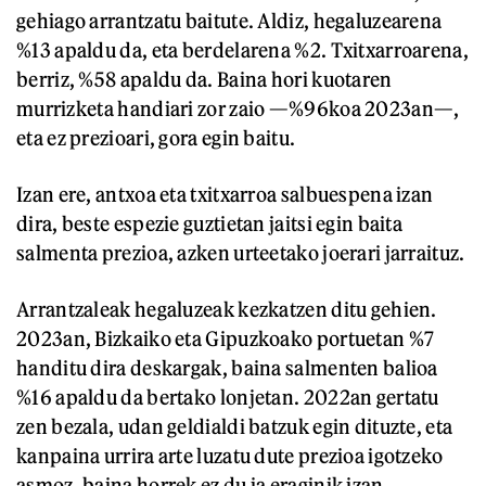
gehiago arrantzatu baitute. Aldiz, hegaluzearena
%13 apaldu da, eta berdelarena %2. Txitxarroarena,
berriz, %58 apaldu da. Baina hori kuotaren
murrizketa handiari zor zaio —%96koa 2023an—,
eta ez prezioari, gora egin baitu.
Izan ere, antxoa eta txitxarroa salbuespena izan
dira, beste espezie guztietan jaitsi egin baita
salmenta prezioa, azken urteetako joerari jarraituz.
Arrantzaleak hegaluzeak kezkatzen ditu gehien.
2023an, Bizkaiko eta Gipuzkoako portuetan %7
handitu dira deskargak, baina salmenten balioa
%16 apaldu da bertako lonjetan. 2022an gertatu
zen bezala, udan geldialdi batzuk egin dituzte, eta
kanpaina urrira arte luzatu dute prezioa igotzeko
asmoz, baina horrek ez du ia eraginik izan.