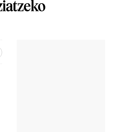
ziatzeko
t