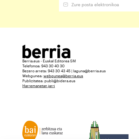
Berria.eus - Euskal Editorea SM
Telefonoa: 943 30 40 30
Bezero arreta: 943 30 43 45 | laguna@berria.eus
Webgunea:
webgunea@berria.eus
Publizitatea:
publi@bidera.eus
Harremanetan jarri