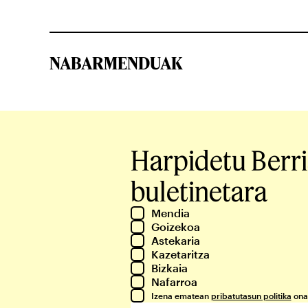
NABARMENDUAK
Harpidetu Berr
buletinetara
Mendia
Goizekoa
Astekaria
Kazetaritza
Bizkaia
Nafarroa
Izena ematean
pribatutasun politika
ona