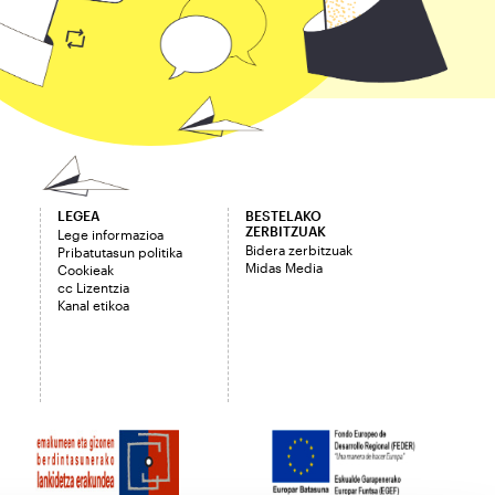
LEGEA
BESTELAKO
ZERBITZUAK
Lege informazioa
Bidera zerbitzuak
Pribatutasun politika
Midas Media
Cookieak
cc Lizentzia
Kanal etikoa