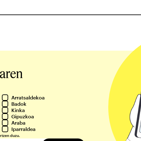
iaren
Arratsaldekoa
Badok
Kinka
Gipuzkoa
Araba
Iparraldea
rtzen duzu.