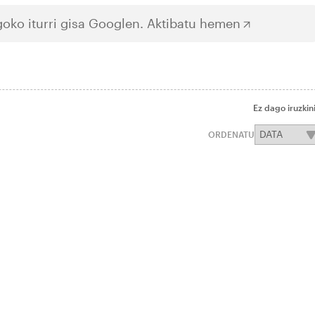
oko iturri gisa Googlen.
Aktibatu hemen
Ez dago iruzkin
ORDENATU