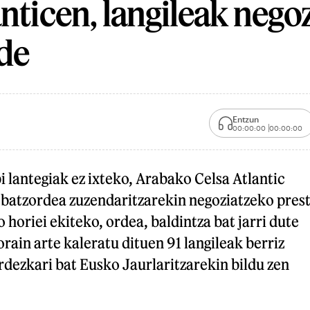
anticen, langileak nego
de
Entzun
00:00:00
00:00:00
 lantegiak ez ixteko, Arabako Celsa Atlantic
 batzordea zuzendaritzarekin negoziatzeko pres
 horiei ekiteko, ordea, baldintza bat jarri dute
orain arte kaleratu dituen 91 langileak berriz
rdezkari bat Eusko Jaurlaritzarekin bildu zen