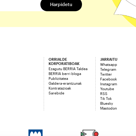
ORRIALDE
JARRAITU
KORPORATIBOAK
Whatsapp
Ezagutu BERRIA Taldea
Telegram
BERRIA berri bloga
Twitter
Publizitatea
Facebook
Galdera-erantzunak
Instagram
Kontratazioak
Youtube
Sarebide
RSS
Tik Tok
Bluesky
Mastodon