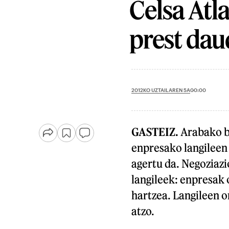
Celsa Atl
prest dau
2012KO UZTAILAREN 5A
00:00
GASTEIZ.
Arabako bi
enpresako langileen
agertu da. Negoziazio
langileek: enpresak 
hartzea. Langileen o
atzo.