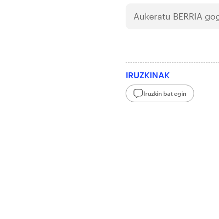
Aukeratu
BERRIA
gog
IRUZKINAK
Iruzkin bat egin