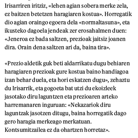
Irisarriren iritziz, «lehen agian sobera merke zela,
ez baitzen betetzen haragiaren kostua». Horregatik
dio agian oraingo egoera dela «normaltasuna», eta
ikusteko dagoela jendeak zer erosahalmen duen:
«Jeneroa ez bada saltzen, prezioak jaitsiz joanen
dira. Orain dena saltzen ari da, baina tira».
«Prezio aldetik guk beti aldarrikatu dugu behiaren
haragiaren prezioak gure kostua baino handiagoa
izan behar duela, eta hori eskatzen dugu», zehaztu
du Irisarrik, eta gogoeta bat utzi du ekoizleek
jasotako diru laguntzen eta prezioaren arteko
harremanaren inguruan: «Nekazariok diru
laguntzak jasotzen ditugu, baina horregatik dago
gero haragia merkeago merkatuan.
Kontsumitzailea ez da ohartzen horretaz».