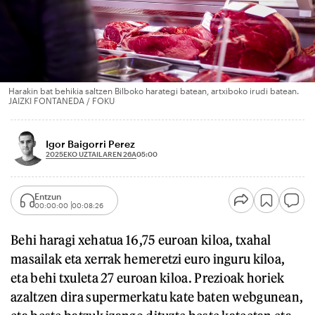
Harakin bat behikia saltzen Bilboko harategi batean, artxiboko irudi batean.
JAIZKI FONTANEDA / FOKU
Igor Baigorri Perez
2025EKO UZTAILAREN 26A
05:00
Entzun
00:00:00
00:08:26
Behi haragi xehatua 16,75 euroan kiloa, txahal
masailak eta xerrak hemeretzi euro inguru kiloa,
eta behi txuleta 27 euroan kiloa. Prezioak horiek
azaltzen dira supermerkatu kate baten webgunean,