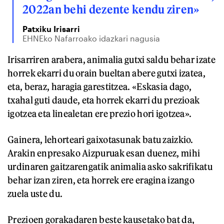
2022an behi dezente kendu ziren»
Patxiku Irisarri
EHNEko Nafarroako idazkari nagusia
Irisarriren arabera, animalia gutxi saldu behar izate
horrek ekarri du orain bueltan abere gutxi izatea,
eta, beraz, haragia garestitzea. «Eskasia dago,
txahal guti daude, eta horrek ekarri du prezioak
igotzea eta linealetan ere prezio hori igotzea».
Gainera, lehorteari gaixotasunak batu zaizkio.
Arakin enpresako Aizpuruak esan duenez, mihi
urdinaren gaitzarengatik animalia asko sakrifikatu
behar izan ziren, eta horrek ere eragina izango
zuela uste du.
Prezioen gorakadaren beste kausetako bat da,