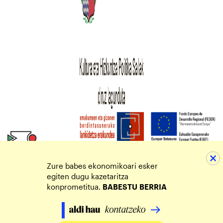
Zure babes ekonomikoari esker
egiten dugu kazetaritza
konprometitua.
BABESTU
BERRIA