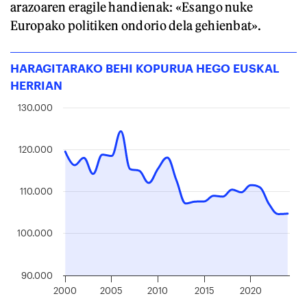
arazoaren eragile handienak: «Esango nuke
Europako politiken ondorio dela gehienbat».