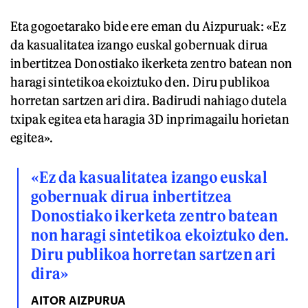
Eta gogoetarako bide ere eman du Aizpuruak: «Ez
da kasualitatea izango euskal gobernuak dirua
inbertitzea Donostiako ikerketa zentro batean non
haragi sintetikoa ekoiztuko den. Diru publikoa
horretan sartzen ari dira. Badirudi nahiago dutela
txipak egitea eta haragia 3D inprimagailu horietan
egitea».
«Ez da kasualitatea izango euskal
gobernuak dirua inbertitzea
Donostiako ikerketa zentro batean
non haragi sintetikoa ekoiztuko den.
Diru publikoa horretan sartzen ari
dira»
AITOR AIZPURUA