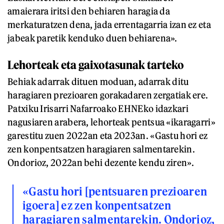
amaierara iritsi den behiaren haragia da
merkaturatzen dena, jada errentagarria izan ez eta
jabeak paretik kenduko duen behiarena».
Lehorteak eta gaixotasunak tarteko
Behiak adarrak dituen moduan, adarrak ditu
haragiaren prezioaren gorakadaren zergatiak ere.
Patxiku Irisarri Nafarroako EHNEko idazkari
nagusiaren arabera, lehorteak pentsua «ikaragarri»
garestitu zuen 2022an eta 2023an. «Gastu hori ez
zen konpentsatzen haragiaren salmentarekin.
Ondorioz, 2022an behi dezente kendu ziren».
«Gastu hori [pentsuaren prezioaren
igoera] ez zen konpentsatzen
haragiaren salmentarekin. Ondorioz,