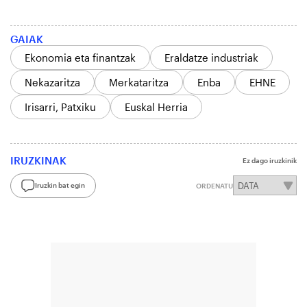
GAIAK
Ekonomia eta finantzak
Eraldatze industriak
Nekazaritza
Merkataritza
Enba
EHNE
Irisarri, Patxiku
Euskal Herria
IRUZKINAK
Ez dago iruzkinik
Iruzkin bat egin
ORDENATU