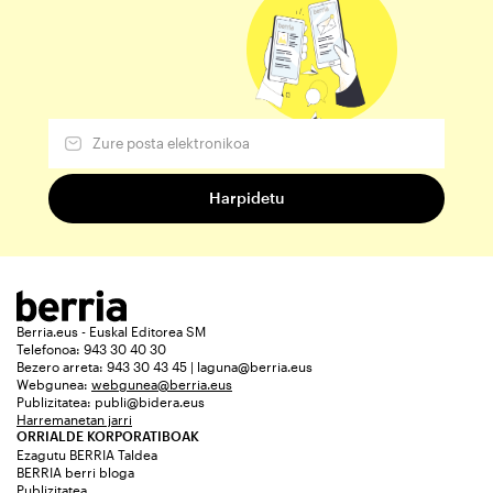
Berria.eus - Euskal Editorea SM
Telefonoa: 943 30 40 30
Bezero arreta: 943 30 43 45 | laguna@berria.eus
Webgunea:
webgunea@berria.eus
Publizitatea:
publi@bidera.eus
Harremanetan jarri
ORRIALDE KORPORATIBOAK
Ezagutu BERRIA Taldea
BERRIA berri bloga
Publizitatea