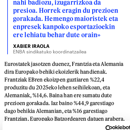
nahi badiozu, izugarrizkoa da
presioa. Horrek eragin du prezioen
gorakada. Hemengo maioristek eta
enpresek kanpoko esportazioekin
ere lehiatu behar dute orain»
XABIER IRAOLA
ENBA sindikatuko koordinatzailea
Eurostatek jasotzen duenez, Frantzia eta Alemania
dira Europako behiki ekoizlerik handienak.
Frantziak EBren ekoizpen guztiaren %22,4
produzitu du 2025eko lehen seihilekoan, eta
Alemaniak, %14,6. Baina han ere sumatu dute
prezioen gorakada. Iaz baino %44,9 garestiago
dago behikia Alemanian, eta %16 garestiago
Frantzian, Europako Batzordearen datuen arabera.