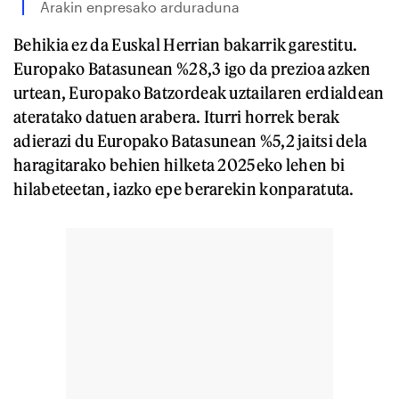
Arakin enpresako arduraduna
Behikia ez da Euskal Herrian bakarrik garestitu.
Europako Batasunean %28,3 igo da prezioa azken
urtean, Europako Batzordeak uztailaren erdialdean
ateratako datuen arabera. Iturri horrek berak
adierazi du Europako Batasunean %5,2 jaitsi dela
haragitarako behien hilketa 2025eko lehen bi
hilabeteetan, iazko epe berarekin konparatuta.