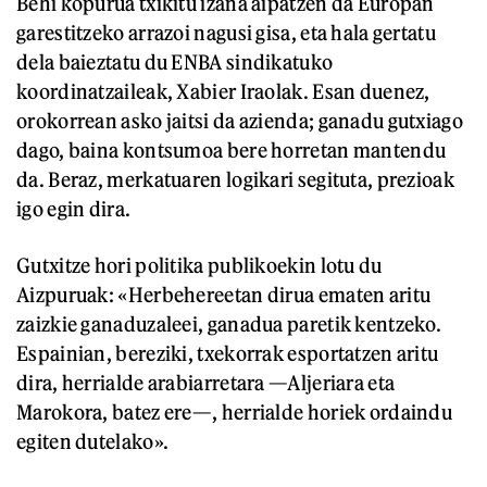
Behi kopurua txikitu izana aipatzen da Europan
garestitzeko arrazoi nagusi gisa, eta hala gertatu
dela baieztatu du ENBA sindikatuko
koordinatzaileak, Xabier Iraolak. Esan duenez,
orokorrean asko jaitsi da azienda; ganadu gutxiago
dago, baina kontsumoa bere horretan mantendu
da. Beraz, merkatuaren logikari segituta, prezioak
igo egin dira.
Gutxitze hori politika publikoekin lotu du
Aizpuruak: «Herbehereetan dirua ematen aritu
zaizkie ganaduzaleei, ganadua paretik kentzeko.
Espainian, bereziki, txekorrak esportatzen aritu
dira, herrialde arabiarretara —Aljeriara eta
Marokora, batez ere—, herrialde horiek ordaindu
egiten dutelako».