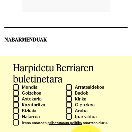
NABARMENDUAK
Harpidetu Berriaren
buletinetara
Mendia
Arratsaldekoa
Goizekoa
Badok
Astekaria
Kinka
Kazetaritza
Gipuzkoa
Bizkaia
Araba
Nafarroa
Iparraldea
Izena ematean
pribatutasun politika
onartzen duzu.