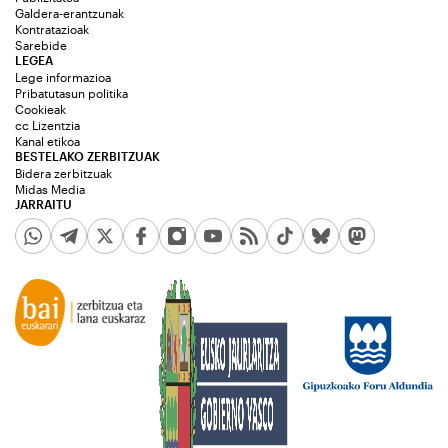
Galdera-erantzunak
Kontratazioak
Sarebide
LEGEA
Lege informazioa
Pribatutasun politika
Cookieak
cc Lizentzia
Kanal etikoa
BESTELAKO ZERBITZUAK
Bidera zerbitzuak
Midas Media
JARRAITU