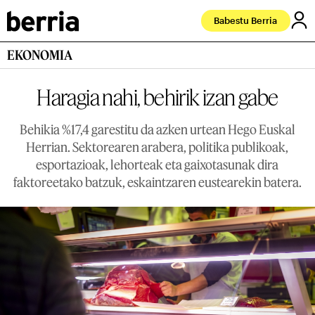
Babestu Berria
EKONOMIA
Haragia nahi, behirik izan gabe
Behikia %17,4 garestitu da azken urtean Hego Euskal
Herrian. Sektorearen arabera, politika publikoak,
esportazioak, lehorteak eta gaixotasunak dira
faktoreetako batzuk, eskaintzaren eustearekin batera.