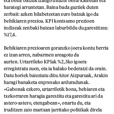
eta beste batzuk izango dituzte beste kateetan eta
harategi arruntetan. Baina bada guztiek duten
zerbait: azken hilabeteetan euro batzuk igo da
behikiaren prezioa. KPI kontsumo prezioen
indizeak zenbaki batean laburbildu du garestitzea:
%17,4.
Behikiaren prezioaren goranzko joera kontu berria
ez izan arren, nabarmen areagotu da
aurten. Urtarrileko KPIak %2,3ko igoera
erregistratu zuen, eta ia halako bederatzi da orain.
Datu horiek baieztatu ditu Aitor Aizpuruak, Arakin
haragi banaketa enpresako arduradunak.
«Gabonak ezkero, urtarriletik hona, behiaren eta
txekorraren haragia garestitu eta garestitu ari da
astero-astero, etengabean», onartu du, eta
iruditzen zaio martxan jarritako politikak direla