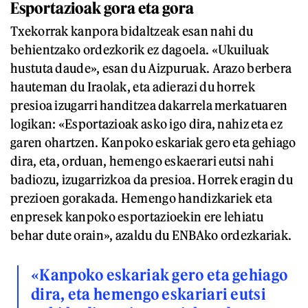
Esportazioak gora eta gora
Txekorrak kanpora bidaltzeak esan nahi du
behientzako ordezkorik ez dagoela. «Ukuiluak
hustuta daude», esan du Aizpuruak. Arazo berbera
hauteman du Iraolak, eta adierazi du horrek
presioa izugarri handitzea dakarrela merkatuaren
logikan: «Esportazioak asko igo dira, nahiz eta ez
garen ohartzen. Kanpoko eskariak gero eta gehiago
dira, eta, orduan, hemengo eskaerari eutsi nahi
badiozu, izugarrizkoa da presioa. Horrek eragin du
prezioen gorakada. Hemengo handizkariek eta
enpresek kanpoko esportazioekin ere lehiatu
behar dute orain», azaldu du ENBAko ordezkariak.
«Kanpoko eskariak gero eta gehiago
dira, eta hemengo eskariari eutsi