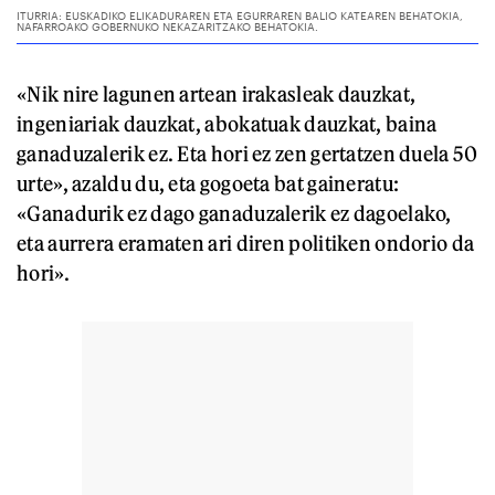
«Nik nire lagunen artean irakasleak dauzkat,
ingeniariak dauzkat, abokatuak dauzkat, baina
ganaduzalerik ez. Eta hori ez zen gertatzen duela 50
urte», azaldu du, eta gogoeta bat gaineratu:
«Ganadurik ez dago ganaduzalerik ez dagoelako,
eta aurrera eramaten ari diren politiken ondorio da
hori».