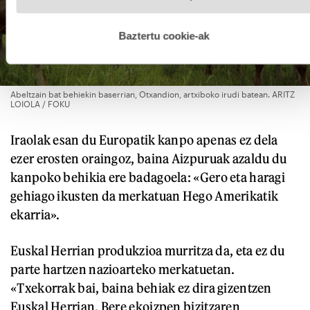
hobetzeko asmoz, cookie teknologiaz baliatzen gara. Ohar
hau onartuz gero, teknologia hori erabiltzeko baimen
esplizitua ematen diguzu.
Gehiago irakurri
Baztertu cookie-ak
Abeltzain bat behiekin baserrian, Otxandion, artxiboko irudi batean. ARITZ
LOIOLA / FOKU
Iraolak esan du Europatik kanpo apenas ez dela
ezer erosten oraingoz, baina Aizpuruak azaldu du
kanpoko behikia ere badagoela: «Gero eta haragi
gehiago ikusten da merkatuan Hego Amerikatik
ekarria».
Euskal Herrian produkzioa murritza da, eta ez du
parte hartzen nazioarteko merkatuetan.
«Txekorrak bai, baina behiak ez dira gizentzen
Euskal Herrian. Bere ekoizpen bizitzaren