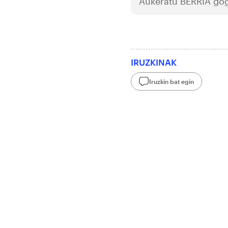
Aukeratu
BERRIA
gog
IRUZKINAK
Iruzkin bat egin