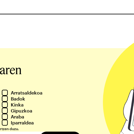
iaren
Arratsaldekoa
Badok
Kinka
Gipuzkoa
Araba
Iparraldea
rtzen duzu.