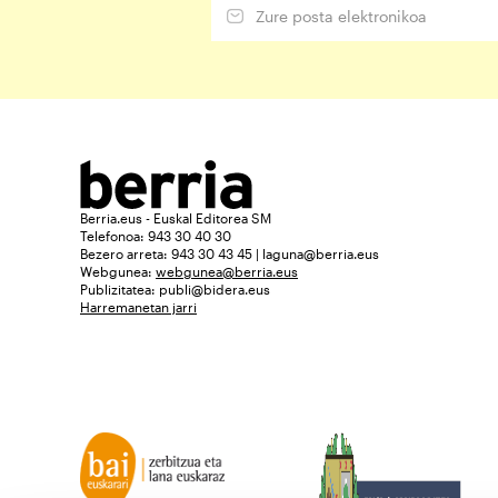
Berria.eus - Euskal Editorea SM
Telefonoa: 943 30 40 30
Bezero arreta: 943 30 43 45 | laguna@berria.eus
Webgunea:
webgunea@berria.eus
Publizitatea:
publi@bidera.eus
Harremanetan jarri