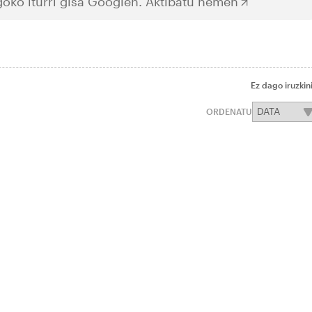
oko iturri gisa Googlen.
Aktibatu hemen
Ez dago iruzkin
ORDENATU