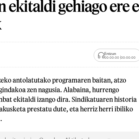
 ekitaldi gehiago ere 
k
Entzun
00:00:00
00:00:00
eko antolatutako programaren baitan, atzo
egindakoa zen nagusia. Alabaina, hurrengo
nbat ekitaldi izango dira. Sindikatuaren historia
kusketa prestatu dute, eta herriz herri ibiliko
.