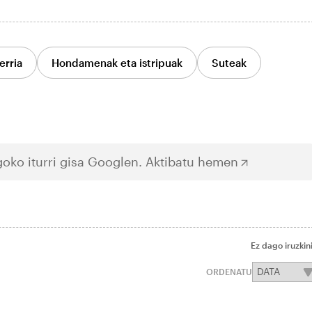
erria
Hondamenak eta istripuak
Suteak
oko iturri gisa Googlen.
Aktibatu hemen
Ez dago iruzkin
ORDENATU