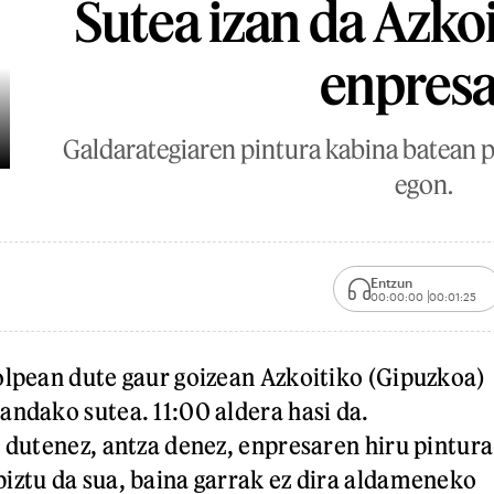
Sutea izan da Azko
enpres
Galdarategiaren pintura kabina batean pi
egon.
Entzun
00:00:00
00:01:25
olpean dute gaur goizean Azkoitiko (Gipuzkoa)
andako sutea. 11:00 aldera hasi da.
u dutenez, antza denez, enpresaren hiru pintura
iztu da sua, baina garrak ez dira aldameneko