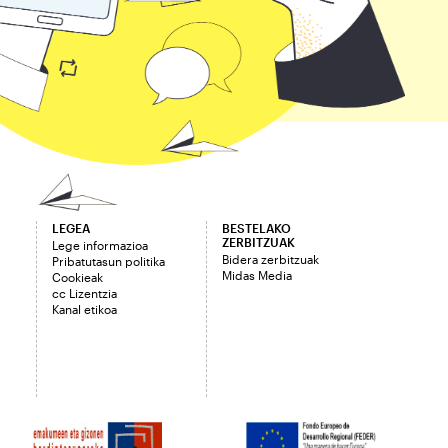
LEGEA
BESTELAKO
ZERBITZUAK
Lege informazioa
Bidera zerbitzuak
Pribatutasun politika
Midas Media
Cookieak
cc Lizentzia
Kanal etikoa