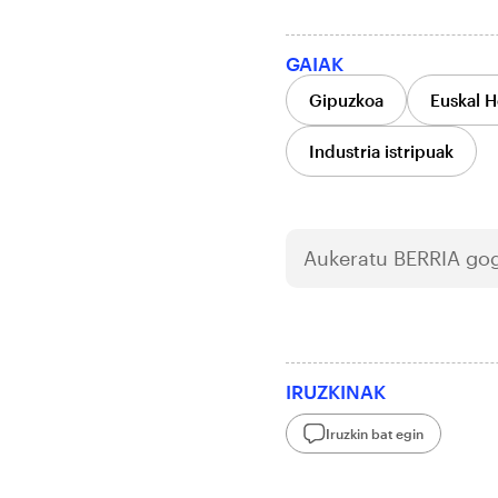
GAIAK
Gipuzkoa
Euskal H
Industria istripuak
Aukeratu
BERRIA
gog
IRUZKINAK
Iruzkin bat egin