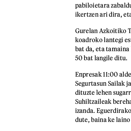
pabiloietara zabaldu
ikertzen ari dira, e
Gurelan Azkoitiko T
koadroko lantegi es
bat da, eta tamaina
50 bat langile ditu.
Enpresak 11:00 alde
Segurtasun Sailak ja
dituzte lehen sugarr
Suhiltzaileak bereha
izanda. Eguerdirako
dute, baina ke laino