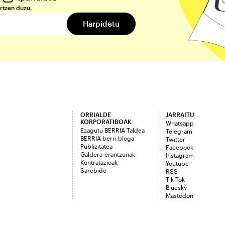
rtzen duzu.
ORRIALDE
JARRAITU
KORPORATIBOAK
Whatsapp
Ezagutu BERRIA Taldea
Telegram
BERRIA berri bloga
Twitter
Publizitatea
Facebook
Galdera-erantzunak
Instagram
Kontratazioak
Youtube
Sarebide
RSS
Tik Tok
Bluesky
Mastodon