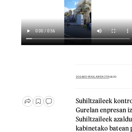
2024KO IRAILAREN 27A
14:10
Suhiltzaileek kontr
Gurelan enpresan iz
Suhiltzaileek azald
kabinetako batean p