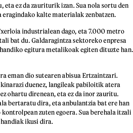
, eta ez da zauriturik izan. Sua nola sortu den
ta eragindako kalte materialak zenbatzen.
xerloia industrialean dago, eta 7.000 metro
tali bat du. Galdaragintza sektoreko enpresa
 handiko egitura metalikoak egiten dituzte han
ra eman dio sutearen abisua Ertzaintzari.
kinarazi duenez, langileak pabiloitik atera
ez ohartu direnean, eta ez da inor zauritu.
la bertaratu dira, eta anbulantzia bat ere han
 kontrolpean zuten egoera. Sua berehala itzali
 handiak ikusi dira.