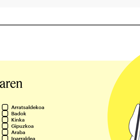
iaren
Arratsaldekoa
Badok
Kinka
Gipuzkoa
Araba
Iparraldea