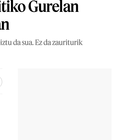
itiko Gurelan
an
ztu da sua. Ez da zauriturik