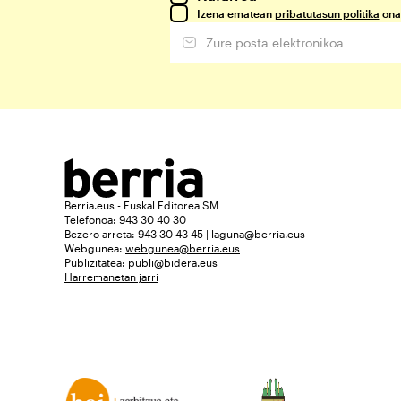
Izena ematean
pribatutasun politika
ona
Berria.eus - Euskal Editorea SM
Telefonoa: 943 30 40 30
Bezero arreta: 943 30 43 45 | laguna@berria.eus
Webgunea:
webgunea@berria.eus
Publizitatea:
publi@bidera.eus
Harremanetan jarri