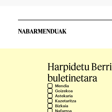
NABARMENDUAK
Harpidetu Berr
buletinetara
Mendia
Goizekoa
Astekaria
Kazetaritza
Bizkaia
Nafarroa