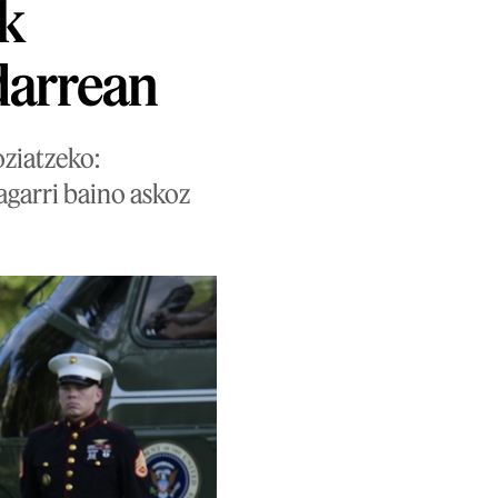
ak
darrean
ziatzeko:
agarri baino askoz