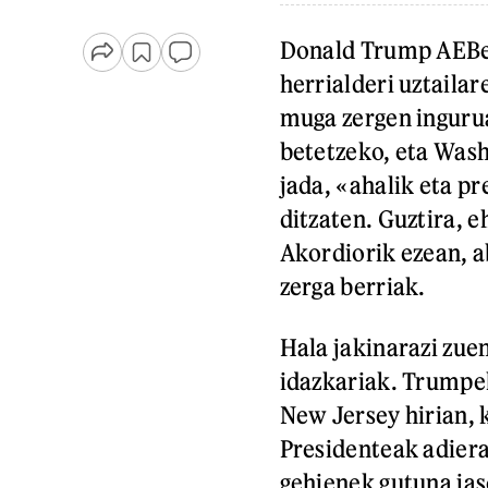
Donald Trump AEBet
herrialderi uztailar
muga zergen inguruan
betetzeko, eta Wash
jada, «ahalik eta p
ditzaten. Guztira, e
Akordiorik ezean, 
zerga berriak.
Hala jakinarazi zu
idazkariak. Trumpe
New Jersey hirian, 
Presidenteak adiera
gehienek gutuna ja