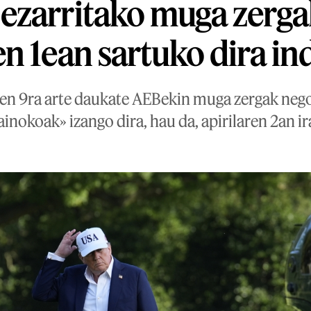
ezarritako muga zerg
n 1ean sartuko dira in
ren 9ra arte daukate AEBekin muga zergak nego
nokoak» izango dira, hau da, apirilaren 2an ir