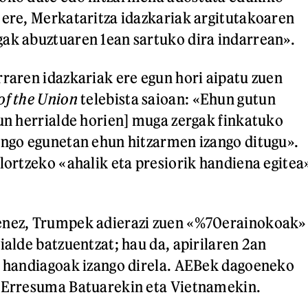
 ere, Merkataritza idazkariak argitutakoaren
ak abuztuaren 1ean sartuko dira indarrean».
rraren idazkariak ere egun hori aipatu zuen
of the Union
telebista saioan: «Ehun gutun
hun herrialde horien] muga zergak finkatuko
engo egunetan ehun hitzarmen izango ditugu».
 lortzeko «ahalik eta presiorik handiena egitea
enez, Trumpek adierazi zuen «%70erainokoak»
ialde batzuentzat; hau da, apirilaren 2an
z handiagoak izango direla. AEBek dagoeneko
u Erresuma Batuarekin eta Vietnamekin.