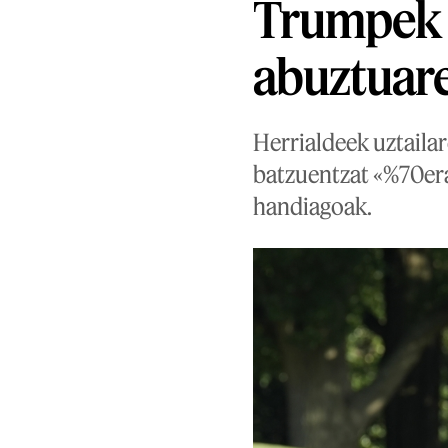
Trumpek 
abuztuare
Herrialdeek uztaila
batzuentzat «%70erai
handiagoak.