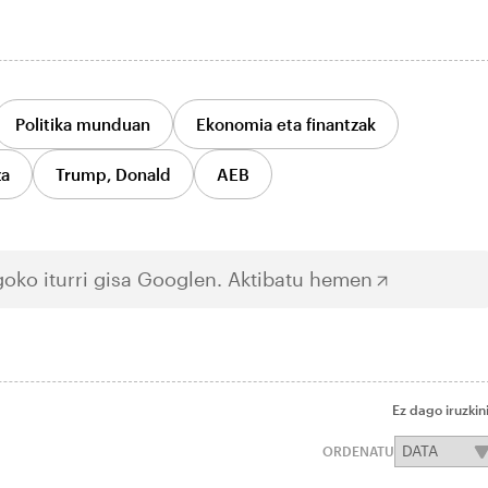
Politika munduan
Ekonomia eta finantzak
za
Trump, Donald
AEB
oko iturri gisa Googlen.
Aktibatu hemen
Ez dago iruzkin
ORDENATU