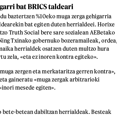
garri bat BRICS taldeari
du baztertzen %10eko muga zerga gehigarria
ldearekin bat egiten duten herrialdeei. Horixe
atzo Truth Social bere sare sozialean AEBetako
Ning Txinako gobernuko bozeramaileak, ordea
amaika herrialdek osatzen duten multzo hura
tu zela, «eta ez inoren kontra egiteko».
 muga zergen eta merkataritza gerren kontra»,
 eta gaineratu «muga zergak arbitrarioki
 «inori mesede egiten».
o bete-betean dabiltzan herrialdeak. Besteak