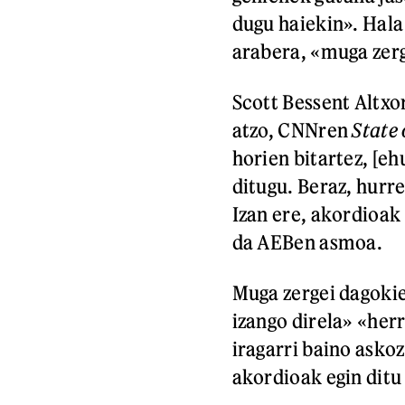
dugu haiekin». Hala
arabera, «muga zerg
Scott Bessent Altxo
atzo, CNNren
State 
horien bitartez, [e
ditugu. Beraz, hurr
Izan ere, akordioak
da AEBen asmoa.
Muga zergei dagoki
izango direla» «herr
iragarri baino asko
akordioak egin dit