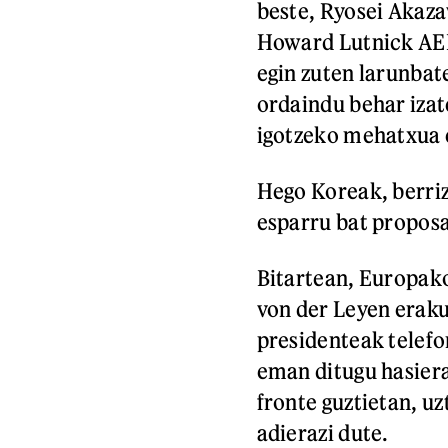
beste, Ryosei Akaz
Howard Lutnick AEB
egin zuten larunba
ordaindu behar iza
igotzeko mehatxua 
Hego Koreak, berri
esparru bat proposa
Bitartean, Europako
von der Leyen erak
presidenteak telefo
eman ditugu hasiera
fronte guztietan, uz
adierazi dute.