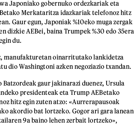
awa Japoniako gobernuko ordezkariak eta
etako Merkataritza idazkariak telefonoz hitz
tean. Gaur egun, Japoniak %10eko muga zergak
ten dizkie AEBei, baina Trumpek %30 edo 35er
egin du.
z, manufakturetan oinarritutako lankidetza
tu dio Washingtoni azken negoziazio txandan.
 Batzordeak gaur jakinarazi duenez, Ursula
undeko presidenteak eta Trump AEBetako
noz hitz egin zuten atzo: «Aurrerapausoak
ko akordio bat lortzeko. Gogor ari gara lanean
tailaren 9a baino lehen zerbait lortzeko»,