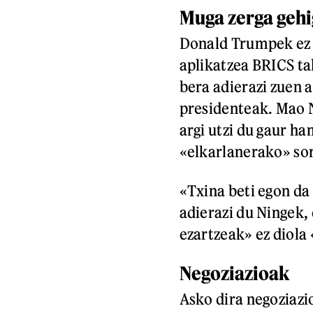
Muga zerga gehi
Donald Trumpek ez 
aplikatzea BRICS ta
bera adierazi zuen 
presidenteak. Mao 
argi utzi du gaur h
«elkarlanerako» sor
«Txina beti egon da
adierazi du Ningek,
ezartzeak» ez diola
Negoziazioak
Asko dira negoziazi