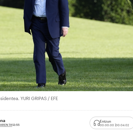
identea. YURI GRIPAS / EFE
ena
Entzun
AREN 7A
12:55
00:00:00
00:04:02