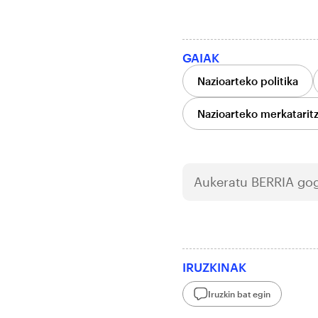
GAIAK
Nazioarteko politika
Nazioarteko merkatarit
Aukeratu
BERRIA
gog
IRUZKINAK
Iruzkin bat egin