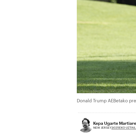
Donald Trump AEBetako pres
Kepa Ugarte Martiar
2025EKO UZTAIL
NEW JERSEY