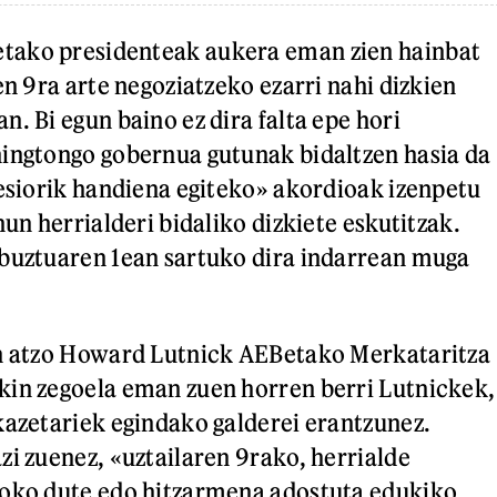
ako presidenteak aukera eman zien hainbat
en 9ra arte negoziatzeko ezarri nahi dizkien
. Bi egun baino ez dira falta epe hori
ingtongo gobernua gutunak bidaltzen hasia da
resiorik handiena egiteko» akordioak izenpetu
hun herrialderi bidaliko dizkiete eskutitzak.
abuztuaren 1ean sartuko dira indarrean muga
en atzo Howard Lutnick AEBetako Merkataritza
kin zegoela eman zuen horren berri Lutnickek,
kazetariek egindako galderei erantzunez.
zi zuenez, «uztailaren 9rako, herrialde
soko dute edo hitzarmena adostuta edukiko