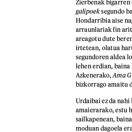
Zierbenak bigarren 
galipoek
segundo ba
Hondarribia aise n
arraunlariak fin arit
areagotu dute beren
irtetean, olatua ha
segundoren aldea lo
lehen erdian, baina 
Azkenerako,
Ama G
bizkorrago amaitu d
Urdaibai ez da nahi
amaierarako, estu h
sailkapenean, baina
moduan dagoela era