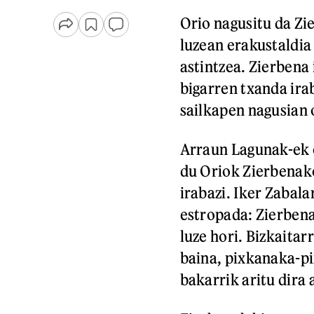
Orio nagusitu da Zi
luzean erakustaldia
astintzea. Zierbena
bigarren txanda ira
sailkapen nagusian 
Arraun Lagunak-ek 
du Oriok Zierbenak
irabazi. Iker Zabala
estropada: Zierbena
luze hori. Bizkaitar
baina, pixkanaka-pi
bakarrik aritu dira