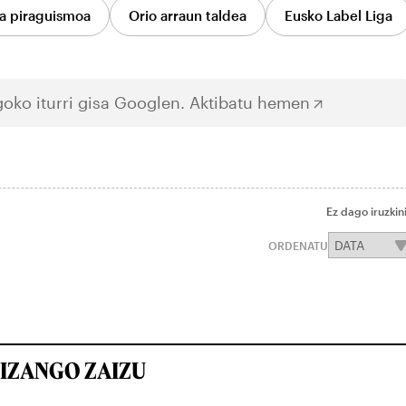
a piraguismoa
Orio arraun taldea
Eusko Label Liga
oko iturri gisa Googlen.
Aktibatu hemen
Ez dago iruzkin
ORDENATU
IZANGO ZAIZU