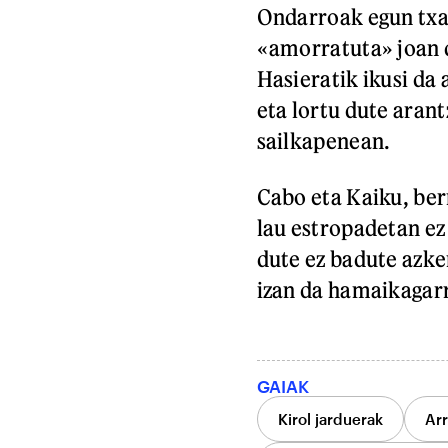
Ondarroak egun txar
«amorratuta» joan 
Hasieratik ikusi da 
eta lortu dute aran
sailkapenean.
Cabo eta Kaiku, berr
lau estropadetan ez
dute ez badute azke
izan da hamaikagarr
GAIAK
Kirol jarduerak
Arr