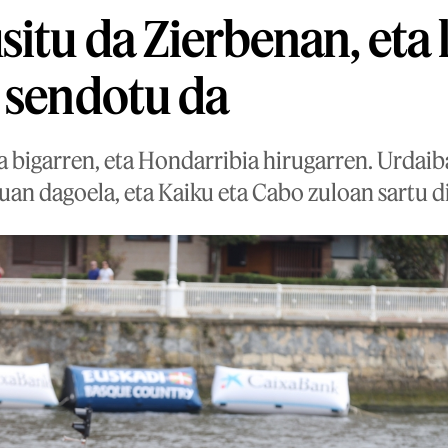
situ da Zierbenan, eta 
 sendotu da
a bigarren, eta Hondarribia hirugarren. Urdaib
uan dagoela, eta Kaiku eta Cabo zuloan sartu d