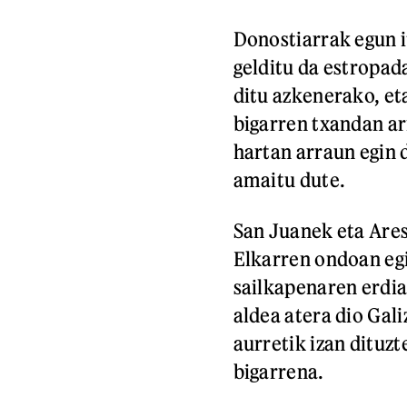
Donostiarrak egun i
gelditu da estropad
ditu azkenerako, et
bigarren txandan ar
hartan arraun egin 
amaitu dute.
San Juanek eta Ares
Elkarren ondoan eg
sailkapenaren erdi
aldea atera dio Gali
aurretik izan dituzt
bigarrena.