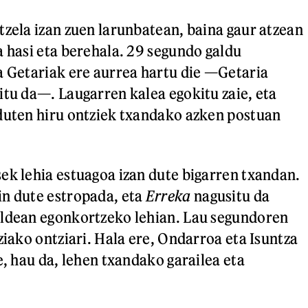
tzela izan zuen larunbatean, baina gaur atzean
a hasi eta berehala. 29 segundo galdu
a Getariak ere aurrea hartu die —Getaria
itu da—. Laugarren kalea egokitu zaie, eta
duten hiru ontziek txandako azken postuan
ek lehia estuagoa izan dute bigarren txandan.
in dute estropada, eta
Erreka
nagusitu da
aldean egonkortzeko lehian. Lau segundoren
ziako ontziari. Hala ere, Ondarroa eta Isuntza
e, hau da, lehen txandako garailea eta