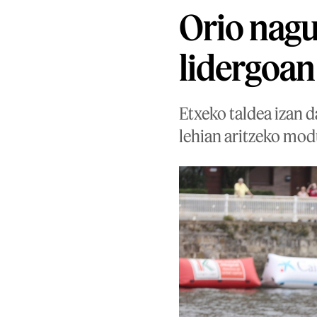
Orio nagu
lidergoan
Etxeko taldea izan d
lehian aritzeko mod