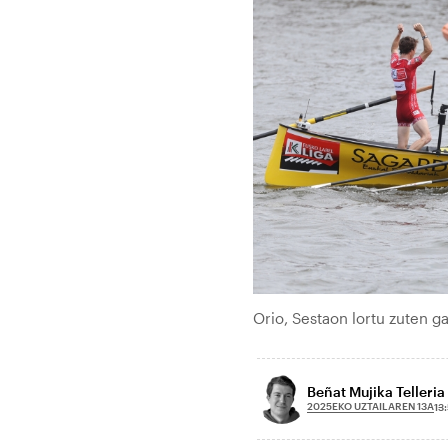
Orio, Sestaon lortu zuten
Beñat Mujika Telleria
2025EKO UZTAILAREN 13A
13