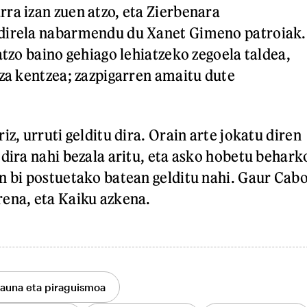
ra izan zuen atzo, eta Zierbenara
direla nabarmendu du Xanet Gimeno patroiak.
atzo baino gehiago lehiatzeko zegoela taldea,
tza kentzea; zazpigarren amaitu dute
iz, urruti gelditu dira. Orain arte jokatu diren
 dira nahi bezala aritu, eta asko hobetu behark
n bi postuetako batean gelditu nahi. Gaur Cab
ena, eta Kaiku azkena.
auna eta piraguismoa