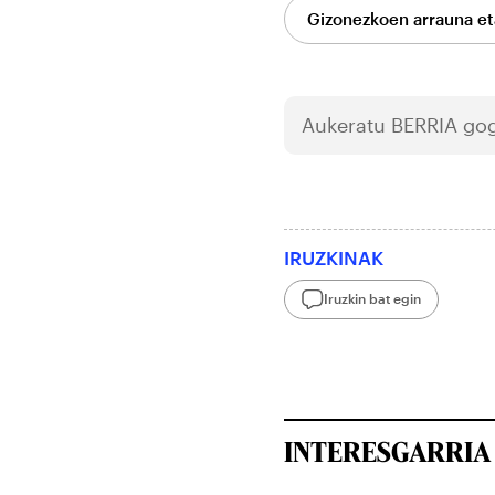
Gizonezkoen arrauna et
Aukeratu
BERRIA
gog
IRUZKINAK
Iruzkin bat egin
INTERESGARRIA 