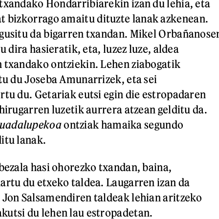
txandako Hondarribiarekin izan du lehia, eta
t bizkorrago amaitu dituzte lanak azkenean.
agusitu da bigarren txandan. Mikel Orbañanose
u dira hasieratik, eta, luzez luze, aldea
 txandako ontziekin. Lehen ziabogatik
rtu du Joseba Amunarrizek, eta sei
rtu du. Getariak eutsi egin die estropadaren
hirugarren luzetik aurrera atzean gelditu da.
uadalupekoa
ontziak hamaika segundo
itu lanak.
 bezala hasi ohorezko txandan, baina,
artu du etxeko taldea. Laugarren izan da
 Jon Salsamendiren taldeak lehian aritzeko
kutsi du lehen lau estropadetan.