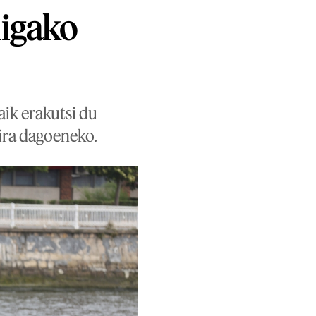
ligako
aik erakutsi du
ira dagoeneko.