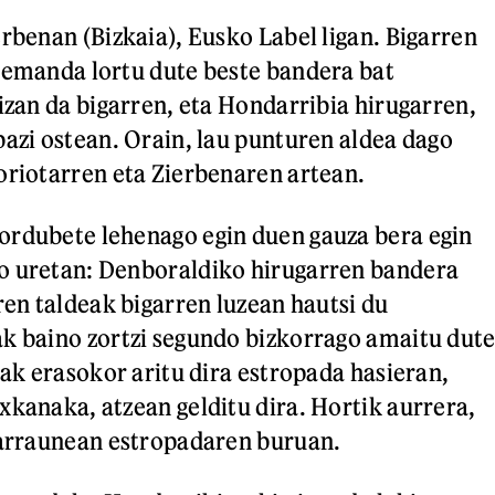
erbenan (Bizkaia), Eusko Label ligan. Bigarren
 emanda lortu dute beste bandera bat
 izan da bigarren, eta Hondarribia hirugarren,
bazi ostean. Orain, lau punturen aldea dago
oriotarren eta Zierbenaren artean.
ordubete lehenago egin duen gauza bera egin
o uretan: Denboraldiko hirugarren bandera
ren taldeak bigarren luzean hautsi du
k baino zortzi segundo bizkorrago amaitu dut
rak erasokor aritu dira estropada hasieran,
xkanaka, atzean gelditu dira. Hortik aurrera,
 arraunean estropadaren buruan.