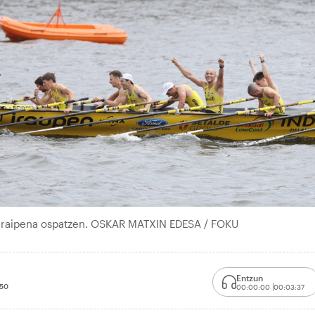
 garaipena ospatzen. OSKAR MATXIN EDESA / FOKU
Entzun
:50
00:00:00
00:03:37