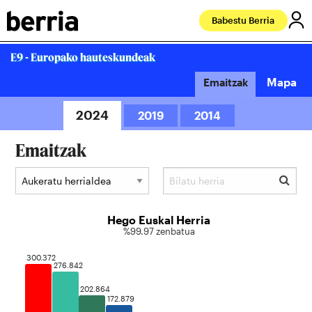
Babestu Berria