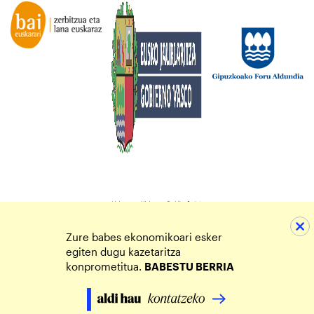
Zure babes ekonomikoari esker
egiten dugu kazetaritza
konprometitua.
BABESTU BERRIA