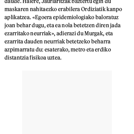
daude. Halere, Jaurlaritzak baztertu egin du
maskaren nahitaezko erabilera Ordiziatik kanpo
aplikatzea. «Egoera epidemiologiako baloratuz
joan behar dugu, eta ea nola betetzen diren jada
ezarritako neurriak», adierazi du Murgak, eta
ezarrita dauden neurriak betetzeko beharra
azpimarratu du: esaterako, metro eta erdiko
distantzia fisikoa uztea.