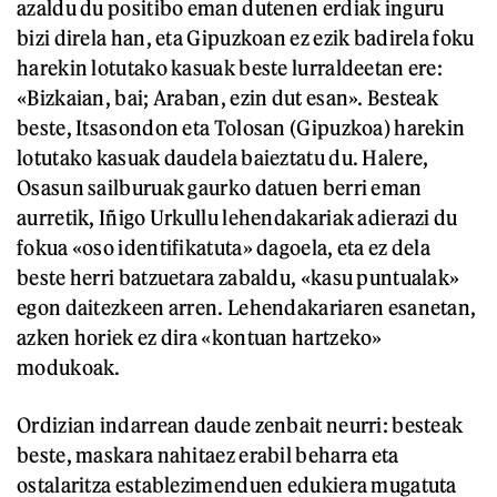
azaldu du positibo eman dutenen erdiak inguru
bizi direla han, eta Gipuzkoan ez ezik badirela foku
harekin lotutako kasuak beste lurraldeetan ere:
«Bizkaian, bai; Araban, ezin dut esan». Besteak
beste, Itsasondon eta Tolosan (Gipuzkoa) harekin
lotutako kasuak daudela baieztatu du. Halere,
Osasun sailburuak gaurko datuen berri eman
aurretik, Iñigo Urkullu lehendakariak adierazi du
fokua «oso identifikatuta» dagoela, eta ez dela
beste herri batzuetara zabaldu, «kasu puntualak»
egon daitezkeen arren. Lehendakariaren esanetan,
azken horiek ez dira «kontuan hartzeko»
modukoak.
Ordizian indarrean daude zenbait neurri: besteak
beste, maskara nahitaez erabil beharra eta
ostalaritza establezimenduen edukiera mugatuta