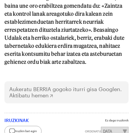
baina une oro erabiltzea gomendatu du: «Zaintza
eta kontrol lanak areagotuko dira kalean zein
establezimenduetan herritarrek neurriak
errespetatzen dituztela ziurtatzeko». Beasaingo
Udalak eta herriko ostalariek, berriz, erabaki dute
tabernetako edukiera erdira mugatzea, nahitaez
eserita kontsumitu behar izatea eta asteburuetan
gehienez ordu biak arte zabaltzea.
Aukeratu
BERRIA
gogoko iturri gisa Googlen.
Aktibatu hemen
IRUZKINAK
Ez dago iruzkinik
Iruzkin bat egin
ORDENATU