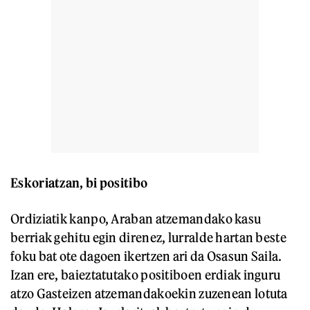
Eskoriatzan, bi positibo
Ordiziatik kanpo, Araban atzemandako kasu
berriak gehitu egin direnez, lurralde hartan beste
foku bat ote dagoen ikertzen ari da Osasun Saila.
Izan ere, baieztatutako positiboen erdiak inguru
atzo Gasteizen atzemandakoekin zuzenean lotuta