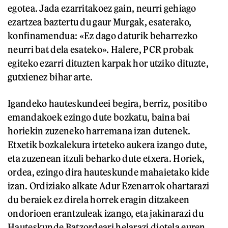
egotea. Jada ezarritakoez gain, neurri gehiago
ezartzea baztertu du gaur Murgak, esaterako,
konfinamendua: «Ez dago daturik beharrezko
neurri bat dela esateko». Halere, PCR probak
egiteko ezarri dituzten karpak hor utziko dituzte,
gutxienez bihar arte.
Igandeko hauteskundeei begira, berriz, positibo
emandakoek ezingo dute bozkatu, baina bai
horiekin zuzeneko harremana izan dutenek.
Etxetik bozkalekura irteteko aukera izango dute,
eta zuzenean itzuli beharko dute etxera. Horiek,
ordea, ezingo dira hauteskunde mahaietako kide
izan. Ordiziako alkate Adur Ezenarrok ohartarazi
du beraiek ez direla horrek eragin ditzakeen
ondorioen erantzuleak izango, eta jakinarazi du
Hauteskunde Batzordeari helarazi diotela euren