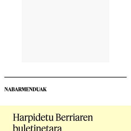
NABARMENDUAK
Harpidetu Berriaren
buletinetara