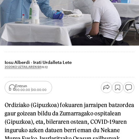
Iosu Alberdi - Irati Urdalleta Lete
2020KO UZTAILAREN 9A
11:12
Entzun
00:00:00
00:00:00
Ordiziako (Gipuzkoa) fokuaren jarraipen batzordea
gaur goizean bildu da Zumarragako ospitalean
(Gipuzkoa), eta, bileraren ostean, COVID-19aren
inguruko azken datuen berri eman du Nekane
Murga Eusko Jaurlaritzako Osasun sailburuak.