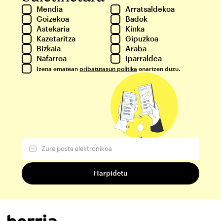
Mendia
Arratsaldekoa
Goizekoa
Badok
Astekaria
Kinka
Kazetaritza
Gipuzkoa
Bizkaia
Araba
Nafarroa
Iparraldea
Izena ematean
pribatutasun politika
onartzen duzu.