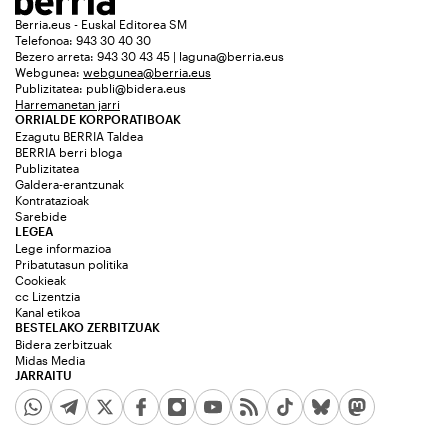
Berria.eus - Euskal Editorea SM
Telefonoa: 943 30 40 30
Bezero arreta: 943 30 43 45 | laguna@berria.eus
Webgunea:
webgunea@berria.eus
Publizitatea:
publi@bidera.eus
Harremanetan jarri
ORRIALDE KORPORATIBOAK
Ezagutu BERRIA Taldea
BERRIA berri bloga
Publizitatea
Galdera-erantzunak
Kontratazioak
Sarebide
LEGEA
Lege informazioa
Pribatutasun politika
Cookieak
cc Lizentzia
Kanal etikoa
BESTELAKO ZERBITZUAK
Bidera zerbitzuak
Midas Media
JARRAITU