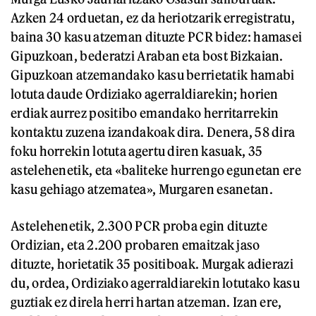
Azken 24 orduetan, ez da heriotzarik erregistratu,
baina 30 kasu atzeman dituzte PCR bidez: hamasei
Gipuzkoan, bederatzi Araban eta bost Bizkaian.
Gipuzkoan atzemandako kasu berrietatik hamabi
lotuta daude Ordiziako agerraldiarekin; horien
erdiak aurrez positibo emandako herritarrekin
kontaktu zuzena izandakoak dira. Denera, 58 dira
foku horrekin lotuta agertu diren kasuak, 35
astelehenetik, eta «baliteke hurrengo egunetan ere
kasu gehiago atzematea», Murgaren esanetan.
Astelehenetik, 2.300 PCR proba egin dituzte
Ordizian, eta 2.200 probaren emaitzak jaso
dituzte, horietatik 35 positiboak. Murgak adierazi
du, ordea, Ordiziako agerraldiarekin lotutako kasu
guztiak ez direla herri hartan atzeman. Izan ere,