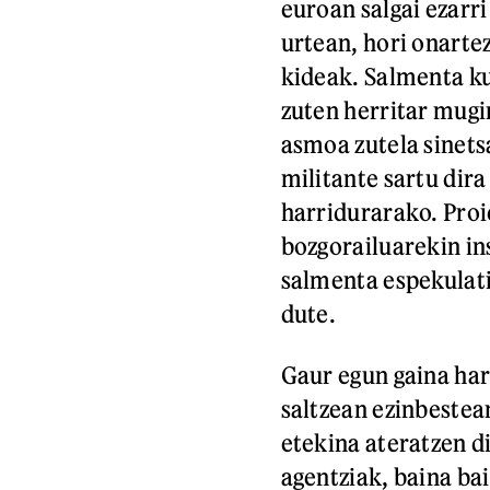
euroan salgai ezarri
urtean, hori onarte
kideak. Salmenta ku
zuten herritar mugi
asmoa zutela sinetsa
militante sartu dir
harridurarako. Proi
bozgorailuarekin in
salmenta espekulati
dute.
Gaur egun gaina har
saltzean ezinbestea
etekina ateratzen d
agentziak, baina ba