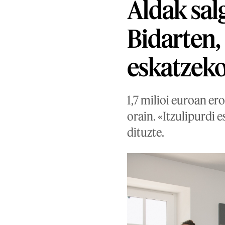
Aldak sal
Bidarten,
eskatzek
1,7 milioi euroan er
orain. «Itzulipurdi 
dituzte.