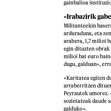
gainbalioa instituzi
«Irabazirik gabe
Militanteekin hase
arduraduna, eta zen
arabera, 1,7 milioi 
egin dituzten obrak
milioi bat euro bain
dugu, galduan», err
«Karitatea egiten du
arraberritzen ditue
Peyrautek umorez. «
sozietateak daude s
galduko».