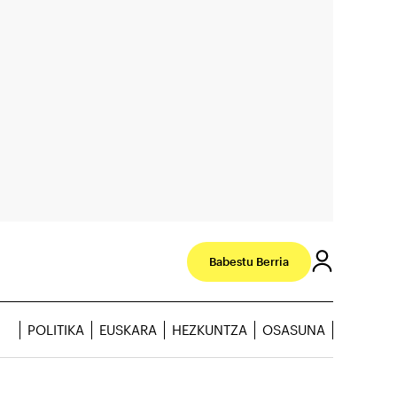
Babestu Berria
POLITIKA
EUSKARA
HEZKUNTZA
OSASUNA