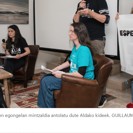
en egongelan mintzaldia antolatu dute Aldako kideek. GUILLAU