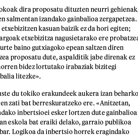
rlokoak dira proposatu dituzten neurri gehienak
zen salmentan izandako gainbalioa zergapetzea.
etxebizitzen kasuan baizik ez da hori egiten;
argoak etxebizitza nagusietarako ere probatze
 urte baino gutxiagoko epean saltzen diren
zea proposatu dute, aspalditik jabe direnak ez
orren bidez lortutako irabaziak bizitegi
balia litezke».
uste du tokiko erakundeek aukera izan behark
ren zati bat berreskuratzeko ere. «Anitzetan,
ndako inbertsioei esker lortzen dute gainbalioa
an eskola bat eraiki delako, garraio publikoa
abar. Logikoa da inbertsio horrek eragindako