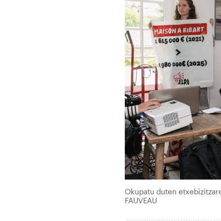
Okupatu duten etxebizitzar
FAUVEAU