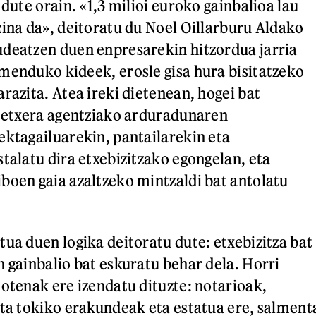
 dute orain. «1,3 milioi euroko gainbalioa lau
zina da», deitoratu du Noel Oillarburu Aldako
deatzen duen enpresarekin hitzordua jarria
menduko kideek, erosle gisa hura bisitatzeko
razita. Atea ireki dietenean, hogei bat
a etxera agentziako arduradunaren
ektagailuarekin, pantailarekin eta
stalatu dira etxebizitzako egongelan, eta
boen gaia azaltzeko mintzaldi bat antolatu
tua duen logika deitoratu dute: etxebizitza bat
n gainbalio bat eskuratu behar dela. Horri
iotenak ere izendatu dituzte: notarioak,
ita tokiko erakundeak eta estatua ere, salment