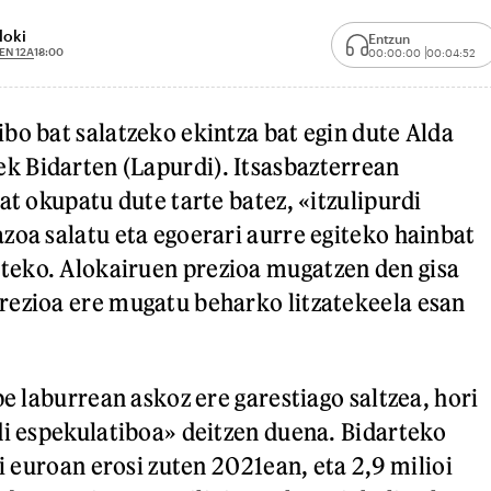
loki
Entzun
EN 12A
18:00
00:00:00
00:04:52
bo bat salatzeko ekintza bat egin dute Alda
 Bidarten (Lapurdi). Itsasbazterrean
at okupatu dute tarte batez, «itzulipurdi
zoa salatu eta egoerari aurre egiteko hainbat
eko. Alokairuen prezioa mugatzen den gisa
rezioa ere mugatu beharko litzatekeela esan
pe laburrean askoz ere garestiago saltzea, hori
di espekulatiboa» deitzen duena. Bidarteko
oi euroan erosi zuten 2021ean, eta 2,9 milioi