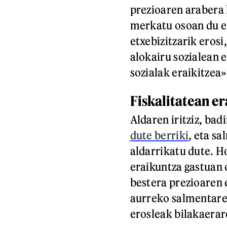
prezioaren arabera l
merkatu osoan du er
etxebizitzarik erosi
alokairu sozialean e
sozialak eraikitzea
Fiskalitatean er
Aldaren iritziz, bad
dute berriki
, eta s
aldarrikatu dute. H
eraikuntza gastuan 
bestera prezioaren 
aurreko salmentaren
erosleak bilakaerar