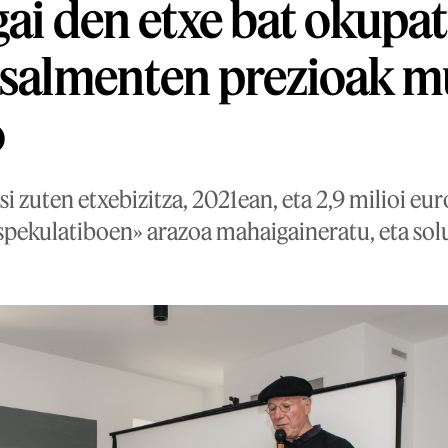
gai den etxe bat okupa
 salmenten prezioak m
o
osi zuten etxebizitza, 2021ean, eta 2,9 milioi eu
espekulatiboen» arazoa mahaigaineratu, eta sol