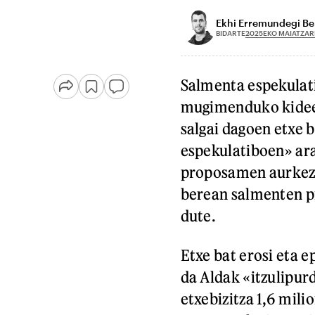
Ekhi Erremundegi Be
2025EKO MAIATZAR
BIDARTE
Salmenta espekulati
mugimenduko kideek
salgai dagoen etxe b
espekulatiboen» ara
proposamen aurkezt
berean salmenten p
dute.
Etxe bat erosi eta e
da Aldak «itzulipur
etxebizitza 1,6 mili