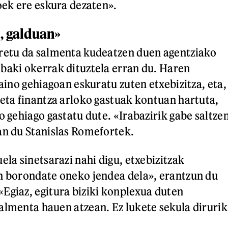
oek ere eskura dezaten».
, galduan»
rretu da salmenta kudeatzen duen agentziako
baki okerrak dituztela erran du. Haren
baino gehiagoan eskuratu zuten etxebizitza, eta,
 eta finantza arloko gastuak kontuan hartuta,
o gehiago gastatu dute. «Irabazirik gabe saltze
an du Stanislas Romefortek.
ela sinetsarazi nahi digu, etxebizitzak
n borondate oneko jendea dela», erantzun du
Egiaz, egitura biziki konplexua duten
almenta hauen atzean. Ez lukete sekula dirurik