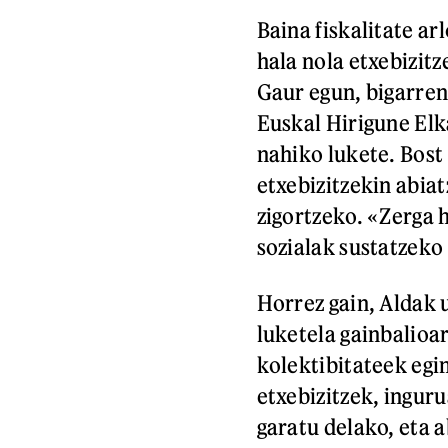
Baina fiskalitate a
hala nola etxebizit
Gaur egun, bigarren 
Euskal Hirigune Elk
nahiko lukete. Bost
etxebizitzekin abiat
zigortzeko. «Zerga h
sozialak sustatzeko 
Horrez gain, Aldak 
luketela gainbalioa
kolektibitateek egi
etxebizitzek, inguru
garatu delako, eta 