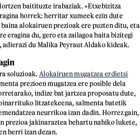
ortzen baitituzte irabaziak. «Etxebizitza
agina horrek: herritar xumeek ezin dute
, baina alokairuen prezioak ere puzten ditu, eta
re eragina du, gero eta zailagoa baita bizitegi
», adierazi du Malika Peyraut Aldako kideak.
agin
ira soluzioak.
Alokairuen mugatzea erdietsi
almenta prezioen mugatzea ere posible dela
orretarako, indize bat jartzea proposatu dute,
oinarrituko litzatekeena, salmenta batetik
emendatzea neurrikoa izan dadin. Horrez gain,
 prezioa jakinaraztea behartu nahiko lukete,
en berri izan dezan.