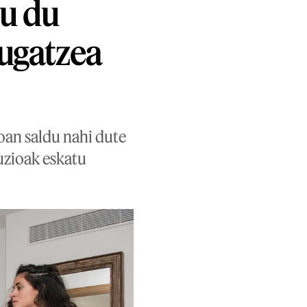
tu du
ugatzea
roan saldu nahi dute
uzioak eskatu