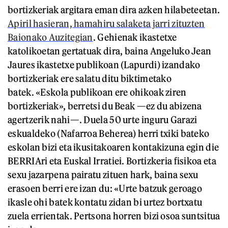
bortizkeriak argitara eman dira azken hilabeteetan.
Apiril hasieran, hamahiru salaketa jarri zituzten
Baionako Auzitegian
. Gehienak ikastetxe
katolikoetan gertatuak dira, baina Angeluko Jean
Jaures ikastetxe publikoan (Lapurdi) izandako
bortizkeriak ere salatu ditu biktimetako
batek. «Eskola publikoan ere ohikoak ziren
bortizkeriak», berretsi du Beak —ez du abizena
agertzerik nahi—. Duela 50 urte inguru Garazi
eskualdeko (Nafarroa Beherea) herri txiki bateko
eskolan bizi eta ikusitakoaren kontakizuna egin die
BERRIAri eta Euskal Irratiei. Bortizkeria fisikoa eta
sexu jazarpena pairatu zituen hark, baina sexu
erasoen berri ere izan du: «Urte batzuk geroago
ikasle ohi batek kontatu zidan bi urtez bortxatu
zuela errientak. Pertsona horren bizi osoa suntsitua