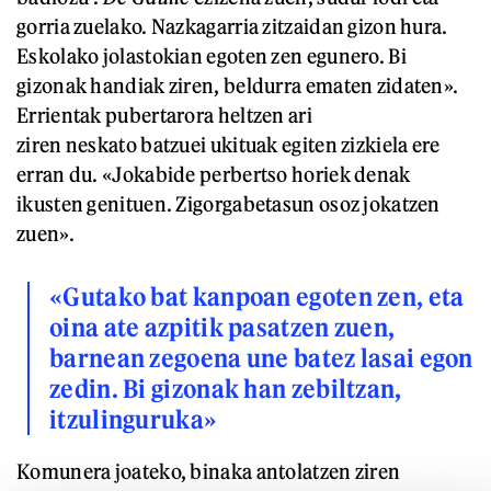
gorria zuelako. Nazkagarria zitzaidan gizon hura.
Eskolako jolastokian egoten zen egunero. Bi
gizonak handiak ziren, beldurra ematen zidaten».
Errientak pubertarora heltzen ari
ziren neskato batzuei ukituak egiten zizkiela ere
erran du. «Jokabide perbertso horiek denak
ikusten genituen. Zigorgabetasun osoz jokatzen
zuen».
«Gutako bat kanpoan egoten zen, eta
oina ate azpitik pasatzen zuen,
barnean zegoena une batez lasai egon
zedin. Bi gizonak han zebiltzan,
itzulinguruka»
Komunera joateko, binaka antolatzen ziren