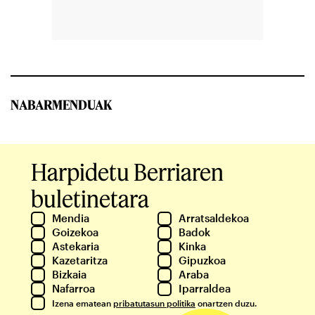
NABARMENDUAK
Harpidetu Berriaren
buletinetara
Mendia
Arratsaldekoa
Goizekoa
Badok
Astekaria
Kinka
Kazetaritza
Gipuzkoa
Bizkaia
Araba
Nafarroa
Iparraldea
Izena ematean
pribatutasun politika
onartzen duzu.