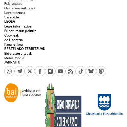
Publizitatea
Galdera-erantzunak
Kontratazioak
Sarebide
LEGEA
Lege informazioa
Pribatutasun politika
Cookieak
cc Lizentzia
Kanal etikoa
BESTELAKO ZERBITZUAK
Bidera zerbitzuak
Midas Media
JARRAITU