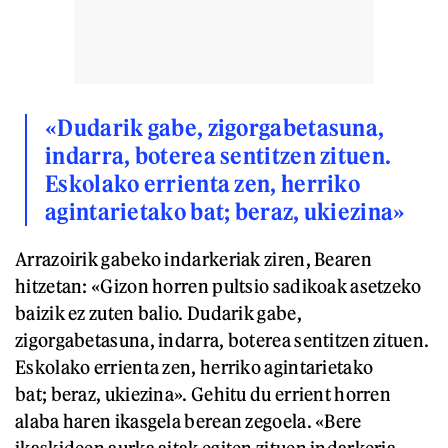
«Dudarik gabe, zigorgabetasuna,
indarra, boterea sentitzen zituen.
Eskolako errienta zen, herriko
agintarietako bat; beraz, ukiezina»
Arrazoirik gabeko indarkeriak ziren, Bearen
hitzetan: «Gizon horren pultsio sadikoak asetzeko
baizik ez zuten balio. Dudarik gabe,
zigorgabetasuna, indarra, boterea sentitzen zituen.
Eskolako errienta zen, herriko agintarietako
bat; beraz, ukiezina». Gehitu du errient horren
alaba haren ikasgela berean zegoela. «Bere