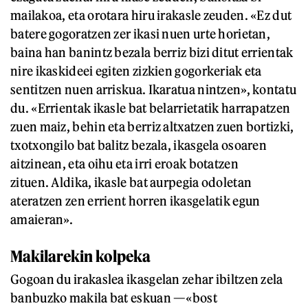
mailakoa, eta orotara hiru irakasle zeuden. «Ez dut
batere gogoratzen zer ikasi nuen urte horietan,
baina han banintz bezala berriz bizi ditut errientak
nire ikaskideei egiten zizkien gogorkeriak eta
sentitzen nuen arriskua. Ikaratua nintzen», kontatu
du. «Errientak ikasle bat belarrietatik harrapatzen
zuen maiz, behin eta berriz altxatzen zuen bortizki,
txotxongilo bat balitz bezala, ikasgela osoaren
aitzinean, eta oihu eta irri eroak botatzen
zituen. Aldika, ikasle bat aurpegia odoletan
ateratzen zen errient horren ikasgelatik egun
amaieran».
Makilarekin kolpeka
Gogoan du irakaslea ikasgelan zehar ibiltzen zela
banbuzko makila bat eskuan —«bost