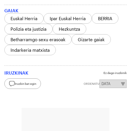
GAIAK
Euskal Herria
Ipar Euskal Herria
BERRIA
Polizia eta justizia
Hezkuntza
Betharramgo sexu erasoak
Gizarte gaiak
Indarkeria matxista
IRUZKINAK
Ez dago iruzkinik
Iruzkin bat egin
ORDENATU