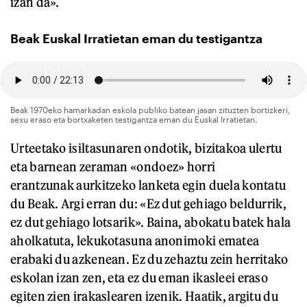
izan da».
Beak Euskal Irratietan eman du testigantza
Beak 1970eko hamarkadan eskola publiko batean jasan zituzten bortizkeri,
sexu eraso eta bortxaketen testigantza eman du Euskal Irratietan.
Urteetako isiltasunaren ondotik, bizitakoa ulertu
eta barnean zeraman «ondoez» horri
erantzunak aurkitzeko lanketa egin duela kontatu
du Beak. Argi erran du: «Ez dut gehiago beldurrik,
ez dut gehiago lotsarik». Baina, abokatu batek hala
aholkatuta, lekukotasuna anonimoki ematea
erabaki du azkenean. Ez du zehaztu zein herritako
eskolan izan zen, eta ez du eman ikasleei eraso
egiten zien irakaslearen izenik. Haatik, argitu du