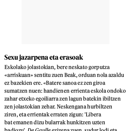
Sexu jazarpena eta erasoak
Eskolako jolastokian, bere neskato gorputza
«arriskuan» sentitu zuen Beak, orduan nola azaldu
ez bazekien ere. «Batere sanoa ez zen giroa
sumatzen nuen: handienen errienta eskola ondoko
zahar etxeko egoiliarra zen lagun batekin ibiltzen
zen jolastokian zehar. Neskengana hurbiltzen
ziren, eta errientak erraten zigun: 'Libera
bat emanen dizu bularrak hunkitzen uzten
badiozu'.
De Gaulle
ezizena zuen, sudur lodi eta