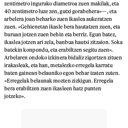
zentimetro inguruko diametroa zuen makilak, eta
40 zentimetro luze zen, gutxi gorabehera»—, eta
arbelera joan beharko zuen ikaslea aukeratzen
zuen. «Gehienetan ikasle bera hautatzen zuen, eta
buruan jotzen zuen behin eta berriz. Egun batez,
ikaslea jotzen ari zela, banbua hautsi zitzaion. Soka
batekin konpondu, eta erabiltzen segitu zuen».
Arbelaren ondoko izkinera bidaliz zigortzen zituen
irakasleak, eta han, metalezko erregela karratu
baten gainean belauniko egon behar izaten zuten.
«Erregelak belaunak mozten zizkigun. Erregela
bera erabiltzen zuen ikasleen hatz punten
jotzeko».