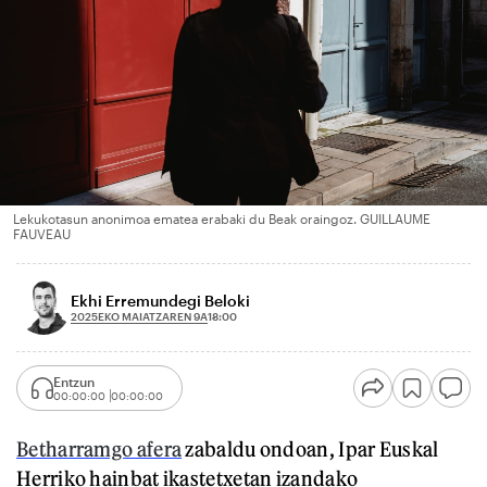
Lekukotasun anonimoa ematea erabaki du Beak oraingoz. GUILLAUME
FAUVEAU
Ekhi Erremundegi Beloki
2025EKO MAIATZAREN 9A
18:00
Entzun
00:00:00
00:00:00
Betharramgo afera
zabaldu ondoan, Ipar Euskal
Herriko hainbat ikastetxetan izandako