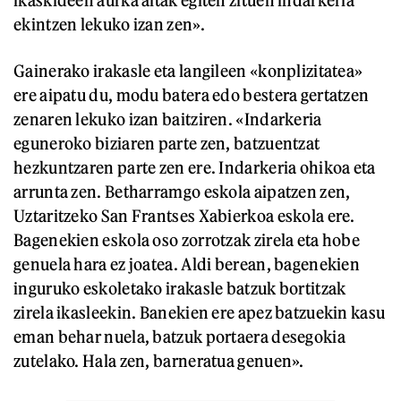
ikaskideen aurka aitak egiten zituen indarkeria
ekintzen lekuko izan zen».
Gainerako irakasle eta langileen «konplizitatea»
ere aipatu du, modu batera edo bestera gertatzen
zenaren lekuko izan baitziren. «Indarkeria
eguneroko biziaren parte zen, batzuentzat
hezkuntzaren parte zen ere. Indarkeria ohikoa eta
arrunta zen. Betharramgo eskola aipatzen zen,
Uztaritzeko San Frantses Xabierkoa eskola ere.
Bagenekien eskola oso zorrotzak zirela eta hobe
genuela hara ez joatea. Aldi berean, bagenekien
inguruko eskoletako irakasle batzuk bortitzak
zirela ikasleekin. Banekien ere apez batzuekin kasu
eman behar nuela, batzuk portaera desegokia
zutelako. Hala zen, barneratua genuen».