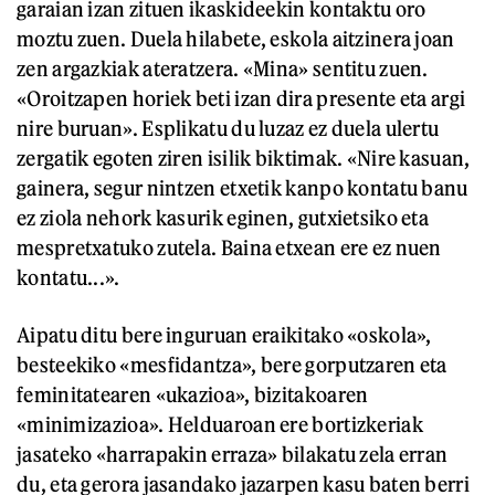
garaian izan zituen ikaskideekin kontaktu oro
moztu zuen. Duela hilabete, eskola aitzinera joan
zen argazkiak ateratzera. «Mina» sentitu zuen.
«Oroitzapen horiek beti izan dira presente eta argi
nire buruan». Esplikatu du luzaz ez duela ulertu
zergatik egoten ziren isilik biktimak. «Nire kasuan,
gainera, segur nintzen etxetik kanpo kontatu banu
ez ziola nehork kasurik eginen, gutxietsiko eta
mespretxatuko zutela. Baina etxean ere ez nuen
kontatu...».
Aipatu ditu bere inguruan eraikitako «oskola»,
besteekiko «mesfidantza», bere gorputzaren eta
feminitatearen «ukazioa», bizitakoaren
«minimizazioa». Helduaroan ere bortizkeriak
jasateko «harrapakin erraza» bilakatu zela erran
du, eta gerora jasandako jazarpen kasu baten berri