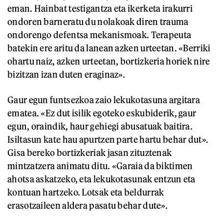
eman. Hainbat testigantza eta ikerketa irakurri
ondoren barneratu du nolakoak diren trauma
ondorengo defentsa mekanismoak. Terapeuta
batekin ere aritu da lanean azken urteetan. «Berriki
ohartu naiz, azken urteetan, bortizkeria horiek nire
bizitzan izan duten eraginaz».
Gaur egun funtsezkoa zaio lekukotasuna argitara
ematea. «Ez dut isilik egoteko eskubiderik, gaur
egun, oraindik, haur gehiegi abusatuak baitira.
Isiltasun kate hau apurtzen parte hartu behar dut».
Gisa bereko bortizkeriak jasan zituztenak
mintzatzera animatu ditu. «Garaia da biktimen
ahotsa askatzeko, eta lekukotasunak entzun eta
kontuan hartzeko. Lotsak eta beldurrak
erasotzaileen aldera pasatu behar dute».