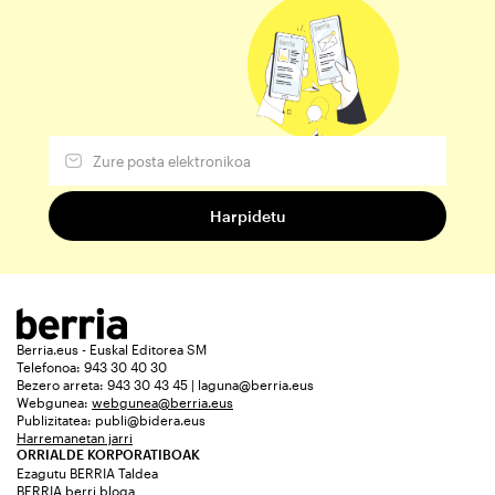
Berria.eus - Euskal Editorea SM
Telefonoa: 943 30 40 30
Bezero arreta: 943 30 43 45 | laguna@berria.eus
Webgunea:
webgunea@berria.eus
Publizitatea:
publi@bidera.eus
Harremanetan jarri
ORRIALDE KORPORATIBOAK
Ezagutu BERRIA Taldea
BERRIA berri bloga