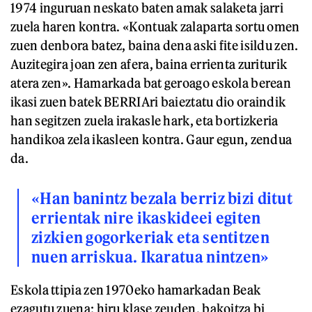
1974 inguruan neskato baten amak salaketa jarri
zuela haren kontra. «Kontuak zalaparta sortu omen
zuen denbora batez, baina dena aski fite isildu zen.
Auzitegira joan zen afera, baina errienta zuriturik
atera zen». Hamarkada bat geroago eskola berean
ikasi zuen batek BERRIAri baieztatu dio oraindik
han segitzen zuela irakasle hark, eta bortizkeria
handikoa zela ikasleen kontra. Gaur egun, zendua
da.
«Han banintz bezala berriz bizi ditut
errientak nire ikaskideei egiten
zizkien gogorkeriak eta sentitzen
nuen arriskua. Ikaratua nintzen»
Eskola ttipia zen 1970eko hamarkadan Beak
ezagutu zuena: hiru klase zeuden, bakoitza bi