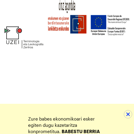
Zure babes ekonomikoari esker
egiten dugu kazetaritza
konprometitua.
BABESTU BERRIA