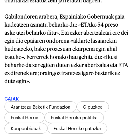
ohartarazi estatua zein jarreratan dagoen.
Gabilondoren arabera, Espainiako Gobernuak gaia
kudeatzen asmatu beharko du: «ETAko 54 preso
aske utzi beharko ditu». Eta ezker abertzaleari ere dei
egin dio epaiaren ondorena «aldarte lasaiarekin
kudeatzeko, bake prozesuan ekarpena egin ahal
izateko». Ferrerrek honako hau gehitu du: «Ikusi
beharko da zer egiten duten ezker abertzalea eta ETA
ez direnek ere; oraingoz trantzea igaro besterik ez
dute egin».
GAIAK
Arantzazu Baketik Fundazioa
Gipuzkoa
Euskal Herria
Euskal Herriko politika
Konponbideak
Euskal Herriko gatazka