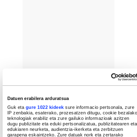
Datuen erabilera arduratsua
Guk eta
gure 1022 kideek
sure informacio pertsonala, zure
IP zenbakia, esaterako, prozesatzen ditugu, cookie bezalak
teknologiak erabiliz eta zure gailuko informazioak azitzen
GEHIEN IRAKURRIAK
dugu publizitate eta eduki pertsonalizatua, publizitatearen eta
edukiaren neurketa, audientzia-ikerketa eta zerbitzuen
garapena eskaintzeko. Zure datuak nork eta zertarako