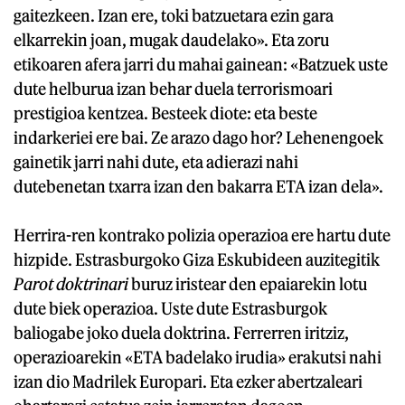
gaitezkeen. Izan ere, toki batzuetara ezin gara
elkarrekin joan, mugak daudelako». Eta zoru
etikoaren afera jarri du mahai gainean: «Batzuek uste
dute helburua izan behar duela terrorismoari
prestigioa kentzea. Besteek diote: eta beste
indarkeriei ere bai. Ze arazo dago hor? Lehenengoek
gainetik jarri nahi dute, eta adierazi nahi
dutebenetan txarra izan den bakarra ETA izan dela».
Herrira-ren kontrako polizia operazioa ere hartu dute
hizpide. Estrasburgoko Giza Eskubideen auzitegitik
Parot doktrinari
buruz iristear den epaiarekin lotu
dute biek operazioa. Uste dute Estrasburgok
baliogabe joko duela doktrina. Ferrerren iritziz,
operazioarekin «ETA badelako irudia» erakutsi nahi
izan dio Madrilek Europari. Eta ezker abertzaleari