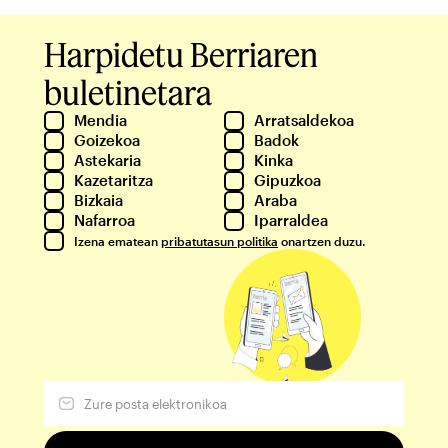
Harpidetu Berriaren
buletinetara
Mendia
Arratsaldekoa
Goizekoa
Badok
Astekaria
Kinka
Kazetaritza
Gipuzkoa
Bizkaia
Araba
Nafarroa
Iparraldea
Izena ematean
pribatutasun politika
onartzen duzu.