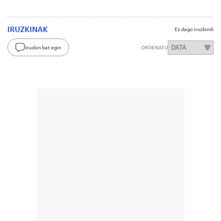
IRUZKINAK
Ez dago iruzkinik
Iruzkin bat egin
ORDENATU