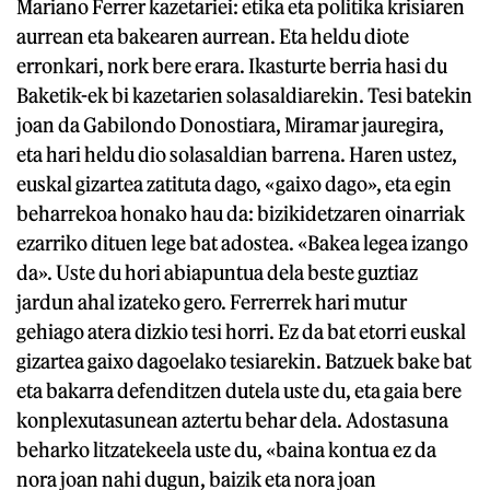
Mariano Ferrer kazetariei: etika eta politika krisiaren
aurrean eta bakearen aurrean. Eta heldu diote
erronkari, nork bere erara. Ikasturte berria hasi du
Baketik-ek bi kazetarien solasaldiarekin. Tesi batekin
joan da Gabilondo Donostiara, Miramar jauregira,
eta hari heldu dio solasaldian barrena. Haren ustez,
euskal gizartea zatituta dago, «gaixo dago», eta egin
beharrekoa honako hau da: bizikidetzaren oinarriak
ezarriko dituen lege bat adostea. «Bakea legea izango
da». Uste du hori abiapuntua dela beste guztiaz
jardun ahal izateko gero. Ferrerrek hari mutur
gehiago atera dizkio tesi horri. Ez da bat etorri euskal
gizartea gaixo dagoelako tesiarekin. Batzuek bake bat
eta bakarra defenditzen dutela uste du, eta gaia bere
konplexutasunean aztertu behar dela. Adostasuna
beharko litzatekeela uste du, «baina kontua ez da
nora joan nahi dugun, baizik eta nora joan