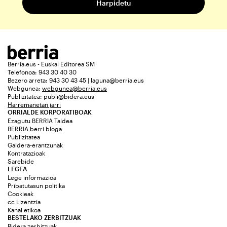
Berria.eus - Euskal Editorea SM
Telefonoa: 943 30 40 30
Bezero arreta: 943 30 43 45 | laguna@berria.eus
Webgunea:
webgunea@berria.eus
Publizitatea:
publi@bidera.eus
Harremanetan jarri
ORRIALDE KORPORATIBOAK
Ezagutu BERRIA Taldea
BERRIA berri bloga
Publizitatea
Galdera-erantzunak
Kontratazioak
Sarebide
LEGEA
Lege informazioa
Pribatutasun politika
Cookieak
cc Lizentzia
Kanal etikoa
BESTELAKO ZERBITZUAK
Bidera zerbitzuak