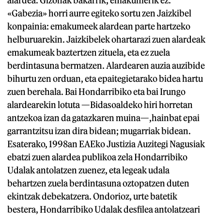
alardea. Gizonak bakarrik; emakumerik ez.
«Gabezia» horri aurre egiteko sortu zen Jaizkibel
konpainia: emakumeek alardean parte hartzeko
helburuarekin. Jaizkibelek ohartarazi zuen alardeak
emakumeak baztertzen zituela, eta ez zuela
berdintasuna bermatzen. Alardearen auzia auzibide
bihurtu zen orduan, eta epaitegietarako bidea hartu
zuen berehala. Bai Hondarribiko eta bai Irungo
alardearekin lotuta —Bidasoaldeko hiri horretan
antzekoa izan da gatazkaren muina—,hainbat epai
garrantzitsu izan dira bidean; mugarriak bidean.
Esaterako, 1998an EAEko Justizia Auzitegi Nagusiak
ebatzi zuen alardea publikoa zela Hondarribiko
Udalak antolatzen zuenez, eta legeak udala
behartzen zuela berdintasuna oztopatzen duten
ekintzak debekatzera. Ondorioz, urte batetik
bestera, Hondarribiko Udalak desfilea antolatzeari