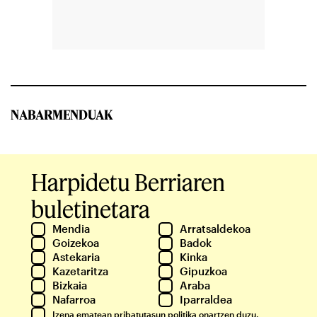
NABARMENDUAK
Harpidetu Berriaren
buletinetara
Mendia
Arratsaldekoa
Goizekoa
Badok
Astekaria
Kinka
Kazetaritza
Gipuzkoa
Bizkaia
Araba
Nafarroa
Iparraldea
Izena ematean
pribatutasun politika
onartzen duzu.