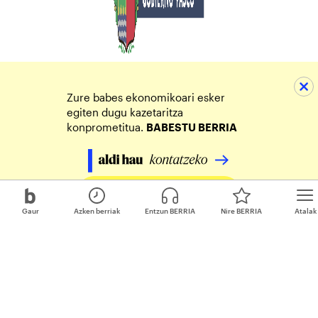
Zure babes ekonomikoari esker
egiten dugu kazetaritza
konprometitua.
BABESTU BERRIA
Egin zure ekarpena
Gaur
Azken berriak
Entzun BERRIA
Nire BERRIA
Atalak