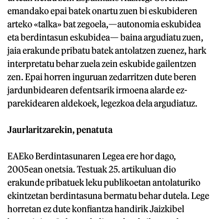
emandako epai batek onartu zuen bi eskubideren
arteko «talka» bat zegoela,—autonomia eskubidea
eta berdintasun eskubidea— baina argudiatu zuen,
jaia erakunde pribatu batek antolatzen zuenez, hark
interpretatu behar zuela zein eskubide gailentzen
zen. Epai horren inguruan zedarritzen dute beren
jardunbidearen defentsarik irmoena alarde ez-
parekidearen aldekoek, legezkoa dela argudiatuz.
Jaurlaritzarekin, penatuta
EAEko Berdintasunaren Legea ere hor dago,
2005ean onetsia. Testuak 25. artikuluan dio
erakunde pribatuek leku publikoetan antolaturiko
ekintzetan berdintasuna bermatu behar dutela. Lege
horretan ez dute konfiantza handirik Jaizkibel