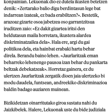
konpainian. Lekuonak dio ez dutela ikusten betetzen
denik: «Zertarako balio digu berdintasun lege bat
indarrean izateak, ez bada erabiltzen?». Bestetik,
arazoaz gizarte osoa jabetzea oso garrantzitsua
iruditzen zaio: «Ez dakit gizartea iritsi den
heldutasun maila horretara, ikustera alardea
diskriminatzailea dela». Hala ere, argi du gai
politikoa dela, eta hainbat erabaki hartu behar
direla. Berandu baino lehen. «Jaurlaritzak eman
beharreko lehenengo pausoa izan behar du pankarta
beltzak debekatzeak». Horretaz gainera, ez du
ulertzen Jaurlaritzak zergatik dioen jaia ulertzeko bi
modu daudela, funtsean, andreekiko diskriminazioa
baldin badago auziaren muinean.
Bizikidetzan oinarritutako giroa sustatu nahi du
Jaizkibelek. Halere, Lekuonak uste du bide judiziala