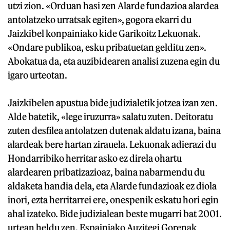
utzi zion. «Orduan hasi zen Alarde fundazioa alardea
antolatzeko urratsak egiten», gogora ekarri du
Jaizkibel konpainiako kide Garikoitz Lekuonak.
«Ondare publikoa, esku pribatuetan gelditu zen».
Abokatua da, eta auzibidearen analisi zuzena egin du
igaro urteotan.
Jaizkibelen apustua bide judizialetik jotzea izan zen.
Alde batetik, «lege iruzurra» salatu zuten. Deitoratu
zuten desfilea antolatzen dutenak aldatu izana, baina
alardeak bere hartan zirauela. Lekuonak adierazi du
Hondarribiko herritar asko ez direla ohartu
alardearen pribatizazioaz, baina nabarmendu du
aldaketa handia dela, eta Alarde fundazioak ez diola
inori, ezta herritarrei ere, onespenik eskatu hori egin
ahal izateko. Bide judizialean beste mugarri bat 2001.
urtean heldu zen. Espainiako Auzitegi Gorenak