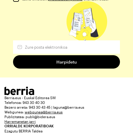
Berria.eus - Euskal Editorea SM
Telefonoa: 943 30 40 30
Bezero arreta: 943 30 43 45 | laguna@berria.eus
Webgunea:
webgunea@berria.eus
Publizitatea:
publi@bidera.eus
Harremanetan jarri
ORRIALDE KORPORATIBOAK
Ezagutu BERRIA Taldea