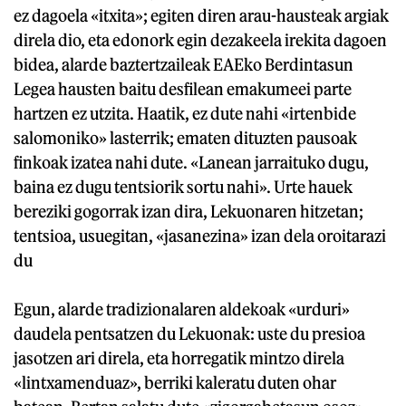
ez dagoela «itxita»; egiten diren arau-hausteak argiak
direla dio, eta edonork egin dezakeela irekita dagoen
bidea, alarde baztertzaileak EAEko Berdintasun
Legea hausten baitu desfilean emakumeei parte
hartzen ez utzita. Haatik, ez dute nahi «irtenbide
salomoniko» lasterrik; ematen dituzten pausoak
finkoak izatea nahi dute. «Lanean jarraituko dugu,
baina ez dugu tentsiorik sortu nahi». Urte hauek
bereziki gogorrak izan dira, Lekuonaren hitzetan;
tentsioa, usuegitan, «jasanezina» izan dela oroitarazi
du
Egun, alarde tradizionalaren aldekoak «urduri»
daudela pentsatzen du Lekuonak: uste du presioa
jasotzen ari direla, eta horregatik mintzo direla
«lintxamenduaz», berriki kaleratu duten ohar