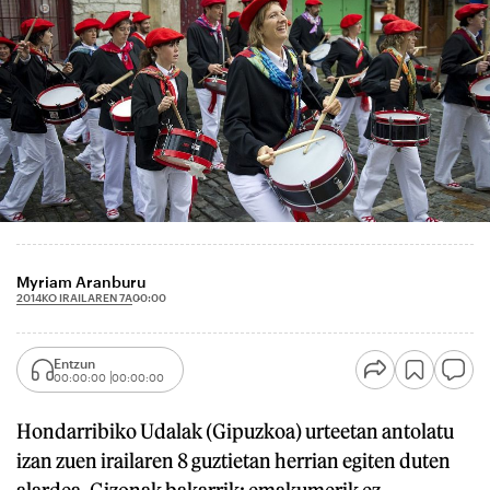
Myriam Aranburu
2014KO IRAILAREN 7A
00:00
Entzun
00:00:00
00:00:00
Hondarribiko Udalak (Gipuzkoa) urteetan antolatu
izan zuen irailaren 8 guztietan herrian egiten duten