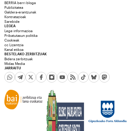
BERRIA berri bloga
Publizitatea
Galdera-erantzunak
Kontratazioak
Sarebide
LEGEA
Lege informazioa
Pribatutasun politika
Cookieak
cc Lizentzia
Kanal etikoa
BESTELAKO ZERBITZUAK
Bidera zerbitzuak
Midas Media
JARRAITU