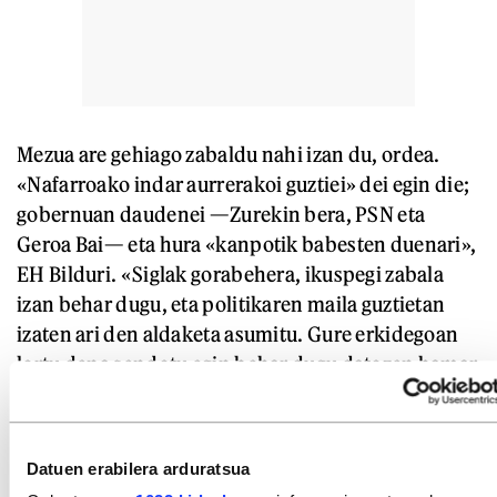
Mezua are gehiago zabaldu nahi izan du, ordea.
«Nafarroako indar aurrerakoi guztiei» dei egin die;
gobernuan daudenei —Zurekin bera, PSN eta
Geroa Bai— eta hura «kanpotik babesten duenari»,
EH Bilduri. «Siglak gorabehera, ikuspegi zabala
izan behar dugu, eta politikaren maila guztietan
izaten ari den aldaketa asumitu. Gure erkidegoan
lortu dena sendotu egin behar dugu datozen hamar
urteetan, eta anbizio handiagoa izan». Izan ere,
gogoratu du «olatu erreakzionarioaren» mehatxua
hor dagoela.
Datuen erabilera arduratsua