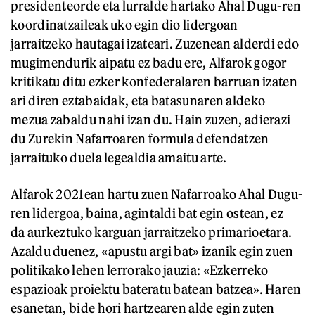
presidenteorde eta lurralde hartako Ahal Dugu-ren
koordinatzaileak uko egin dio lidergoan
jarraitzeko hautagai izateari. Zuzenean alderdi edo
mugimendurik aipatu ez badu ere, Alfarok gogor
kritikatu ditu ezker konfederalaren barruan izaten
ari diren eztabaidak, eta batasunaren aldeko
mezua zabaldu nahi izan du. Hain zuzen, adierazi
du Zurekin Nafarroaren formula defendatzen
jarraituko duela legealdia amaitu arte.
Alfarok 2021ean hartu zuen Nafarroako Ahal Dugu-
ren lidergoa, baina, agintaldi bat egin ostean, ez
da aurkeztuko karguan jarraitzeko primarioetara.
Azaldu duenez, «apustu argi bat» izanik egin zuen
politikako lehen lerrorako jauzia: «Ezkerreko
espazioak proiektu bateratu batean batzea». Haren
esanetan, bide hori hartzearen alde egin zuten