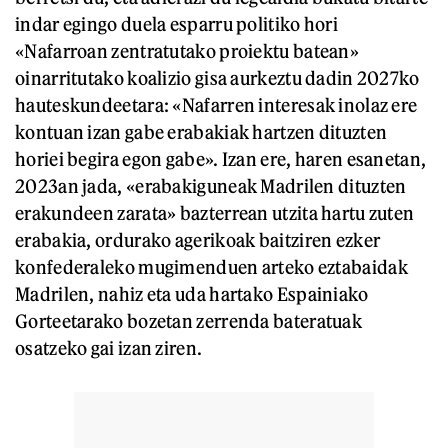
indar egingo duela esparru politiko hori
«Nafarroan zentratutako proiektu batean»
oinarritutako koalizio gisa aurkeztu dadin 2027ko
hauteskundeetara: «Nafarren interesak inolaz ere
kontuan izan gabe erabakiak hartzen dituzten
horiei begira egon gabe». Izan ere, haren esanetan,
2023an jada, «erabakiguneak Madrilen dituzten
erakundeen zarata» bazterrean utzita hartu zuten
erabakia, ordurako agerikoak baitziren ezker
konfederaleko mugimenduen arteko eztabaidak
Madrilen, nahiz eta uda hartako Espainiako
Gorteetarako bozetan zerrenda bateratuak
osatzeko gai izan ziren.