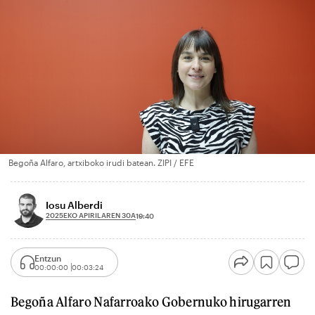
Begoña Alfaro, artxiboko irudi batean. ZIPI / EFE
Iosu Alberdi
2025EKO APIRILAREN 30A
19:40
Entzun
00:00:00
00:03:24
Begoña Alfaro Nafarroako Gobernuko hirugarren