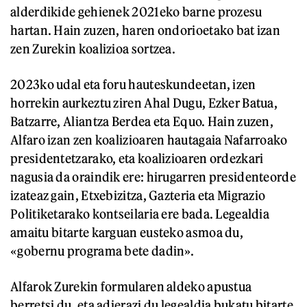
alderdikide gehienek 2021eko barne prozesu
hartan. Hain zuzen, haren ondorioetako bat izan
zen Zurekin koalizioa sortzea.
2023ko udal eta foru hauteskundeetan, izen
horrekin aurkeztu ziren Ahal Dugu, Ezker Batua,
Batzarre, Aliantza Berdea eta Equo. Hain zuzen,
Alfaro izan zen koalizioaren hautagaia Nafarroako
presidentetzarako, eta koalizioaren ordezkari
nagusia da oraindik ere: hirugarren presidenteorde
izateaz gain, Etxebizitza, Gazteria eta Migrazio
Politiketarako kontseilaria ere bada. Legealdia
amaitu bitarte karguan eusteko asmoa du,
«gobernu programa bete dadin».
Alfarok Zurekin formularen aldeko apustua
berretsi du, eta adierazi du legealdia bukatu bitarte