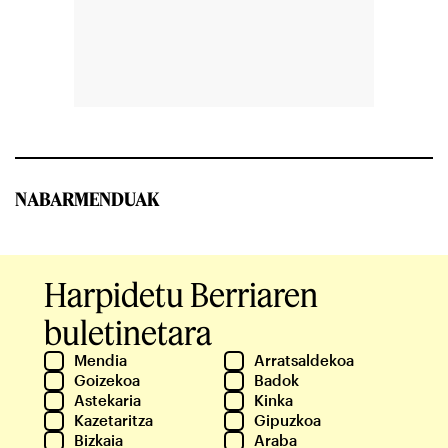
NABARMENDUAK
Harpidetu Berriaren
buletinetara
Mendia
Arratsaldekoa
Goizekoa
Badok
Astekaria
Kinka
Kazetaritza
Gipuzkoa
Bizkaia
Araba