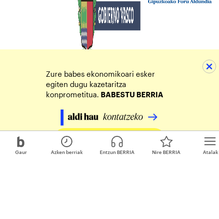
Zure babes ekonomikoari esker
egiten dugu kazetaritza
konprometitua.
BABESTU BERRIA
Egin zure ekarpena
Gaur
Azken berriak
Entzun BERRIA
Nire BERRIA
Atalak