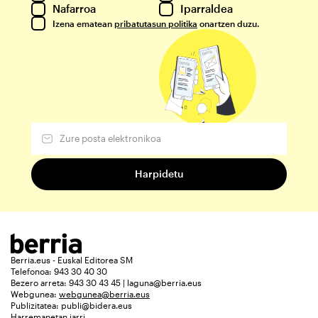
Nafarroa
Iparraldea
Izena ematean
pribatutasun politika
onartzen duzu.
Berria.eus - Euskal Editorea SM
Telefonoa: 943 30 40 30
Bezero arreta: 943 30 43 45 | laguna@berria.eus
Webgunea:
webgunea@berria.eus
Publizitatea:
publi@bidera.eus
Harremanetan jarri