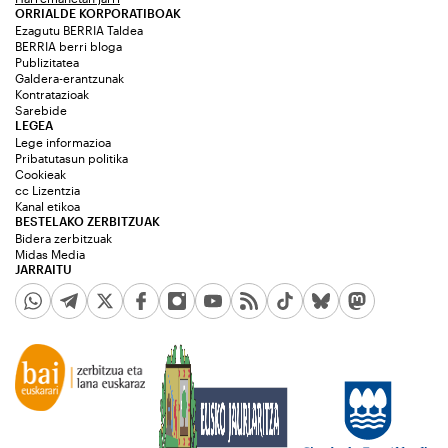
ORRIALDE KORPORATIBOAK
Ezagutu BERRIA Taldea
BERRIA berri bloga
Publizitatea
Galdera-erantzunak
Kontratazioak
Sarebide
LEGEA
Lege informazioa
Pribatutasun politika
Cookieak
cc Lizentzia
Kanal etikoa
BESTELAKO ZERBITZUAK
Bidera zerbitzuak
Midas Media
JARRAITU