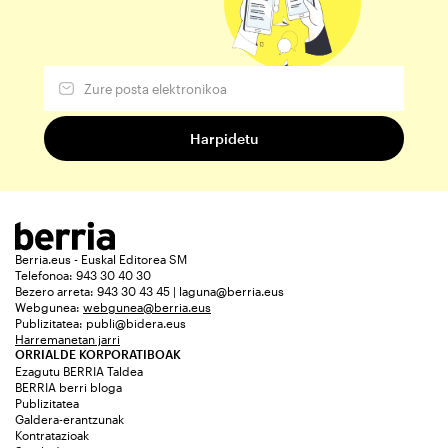
Berria.eus - Euskal Editorea SM
Telefonoa: 943 30 40 30
Bezero arreta: 943 30 43 45 | laguna@berria.eus
Webgunea:
webgunea@berria.eus
Publizitatea:
publi@bidera.eus
Harremanetan jarri
ORRIALDE KORPORATIBOAK
Ezagutu BERRIA Taldea
BERRIA berri bloga
Publizitatea
Galdera-erantzunak
Kontratazioak