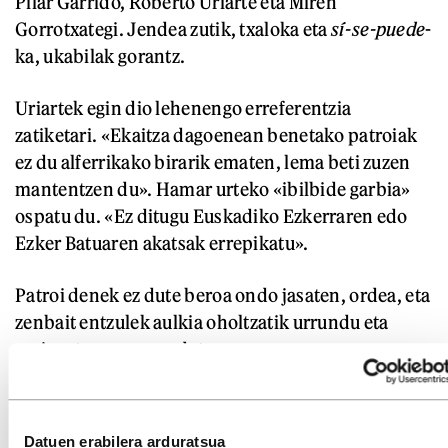
Pilar Garrido, Roberto Uriarte eta Miren
Gorrotxategi. Jendea zutik, txaloka eta
sí-se-puede
-
ka, ukabilak gorantz.
Uriartek egin dio lehenengo erreferentzia
zatiketari. «Ekaitza dagoenean benetako patroiak
ez du alferrikako birarik ematen, lema beti zuzen
mantentzen du». Hamar urteko «ibilbide garbia»
ospatu du. «Ez ditugu Euskadiko Ezkerraren edo
Ezker Batuaren akatsak errepikatu».
Patroi denek ez dute beroa ondo jasaten, ordea, eta
zenbait entzulek aulkia oholtzatik urrundu eta
gerizpetara eraman dute.
«Lasai» etorri da Iglesias, kargu publikorik ez
daukanetik mitinetan «esan behar den hori»
Datuen erabilera arduratsua