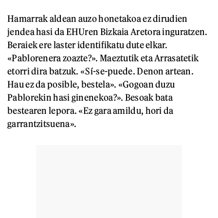
Hamarrak aldean auzo honetakoa ez dirudien
jendea hasi da EHUren Bizkaia Aretora inguratzen.
Beraiek ere laster identifikatu dute elkar.
«Pablorenera zoazte?». Maeztutik eta Arrasatetik
etorri dira batzuk. «Sí-se-puede. Denon artean.
Hau ez da posible, bestela». «Gogoan duzu
Pablorekin hasi ginenekoa?». Besoak bata
bestearen lepora. «Ez gara amildu, hori da
garrantzitsuena».