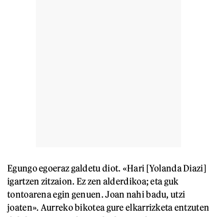
Egungo egoeraz galdetu diot. «Hari [Yolanda Diazi]
igartzen zitzaion. Ez zen alderdikoa; eta guk
tontoarena egin genuen. Joan nahi badu, utzi
joaten». Aurreko bikotea gure elkarrizketa entzuten