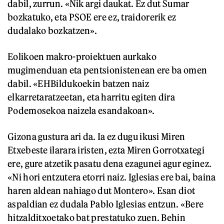
dabil, zurrun. «Nik argi daukat. Ez dut Sumar
bozkatuko, eta PSOE ere ez, traidorerik ez
dudalako bozkatzen».
Eolikoen makro-proiektuen aurkako
mugimenduan eta pentsionistenean ere ba omen
dabil. «EHBildukoekin batzen naiz
elkarretaratzeetan, eta harritu egiten dira
Podemosekoa naizela esandakoan».
Gizona gustura ari da. Ia ez dugu ikusi Miren
Etxebeste ilarara iristen, ezta Miren Gorrotxategi
ere, gure atzetik pasatu dena ezagunei agur eginez.
«Ni hori entzutera etorri naiz. Iglesias ere bai, baina
haren aldean nahiago dut Montero». Esan diot
aspaldian ez dudala Pablo Iglesias entzun. «Bere
hitzalditxoetako bat prestatuko zuen. Behin