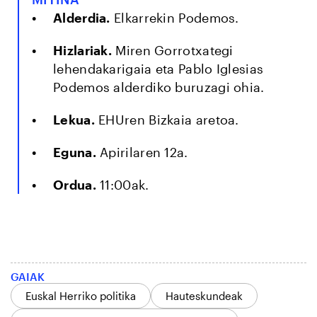
Alderdia.
Elkarrekin Podemos.
Hizlariak.
Miren Gorrotxategi
lehendakarigaia eta Pablo Iglesias
Podemos alderdiko buruzagi ohia.
Lekua.
EHUren Bizkaia aretoa.
Eguna.
Apirilaren 12a.
Ordua.
11:00ak.
GAIAK
Euskal Herriko politika
Hauteskundeak