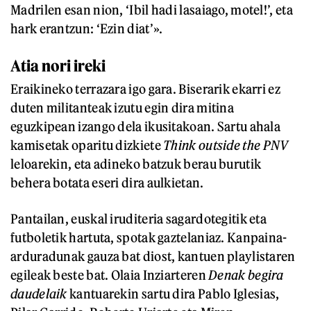
Madrilen esan nion, ‘Ibil hadi lasaiago, motel!’, eta
hark erantzun: ‘Ezin diat’».
Atia nori ireki
Eraikineko terrazara igo gara. Biserarik ekarri ez
duten militanteak izutu egin dira mitina
eguzkipean izango dela ikusitakoan. Sartu ahala
kamisetak oparitu dizkiete
Think outside the PNV
leloarekin, eta adineko batzuk berau burutik
behera botata eseri dira aulkietan.
Pantailan, euskal iruditeria sagardotegitik eta
futboletik hartuta, spotak gaztelaniaz. Kanpaina-
arduradunak gauza bat diost, kantuen playlistaren
egileak beste bat. Olaia Inziarteren
Denak begira
daudelaik
kantuarekin sartu dira Pablo Iglesias,