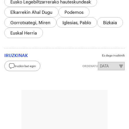
Eusko Legebiltzarrerako hauteskundeak
Elkarrekin Ahal Dugu
Podemos
Gorrotxategi, Miren
Iglesias, Pablo
Bizkaia
Euskal Herria
IRUZKINAK
Ez dago iruzkinik
Iruzkin bat egin
ORDENATU