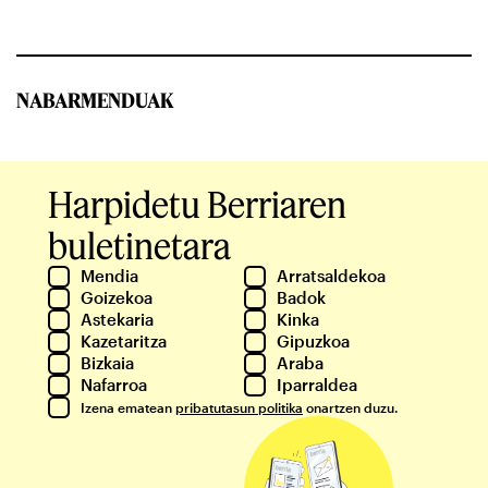
NABARMENDUAK
Harpidetu Berriaren
buletinetara
Mendia
Arratsaldekoa
Goizekoa
Badok
Astekaria
Kinka
Kazetaritza
Gipuzkoa
Bizkaia
Araba
Nafarroa
Iparraldea
Izena ematean
pribatutasun politika
onartzen duzu.