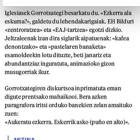
Iglesiasek Gorrotxategi besarkatu du. «Ezkerra ala
eskuma?», galdetu du lehendakarigaiak. EH Bilduri
«zentroratzea» eta «EAJ-tartzea» egotzi dizkio.
Jeltzaleenak izan dira siglarik aipatuenak: «kafea
denontzako» eta «pastelaren banaketa»
esamoldeekin lotu dituzte, beti janariz eta
abundantziaz inguratuta, animazioko gizon
musugorriak ikur.
Gorrotxategiren diskurtsoa inprimatuta eman
digute prentsako mahaikooi. Bera azken
paragrafora iritsi orduko banekien zelan amaituko
zuen:
«Aukeratu ezkerra. Eskerrik asko (puño en alto)».
MITINA