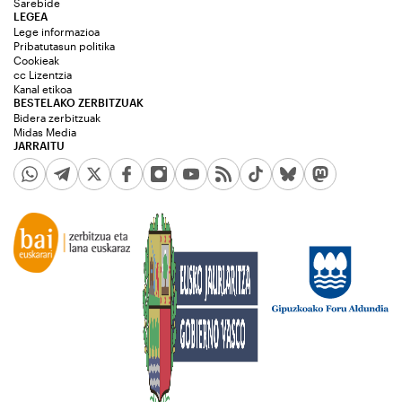
Sarebide
LEGEA
Lege informazioa
Pribatutasun politika
Cookieak
cc Lizentzia
Kanal etikoa
BESTELAKO ZERBITZUAK
Bidera zerbitzuak
Midas Media
JARRAITU