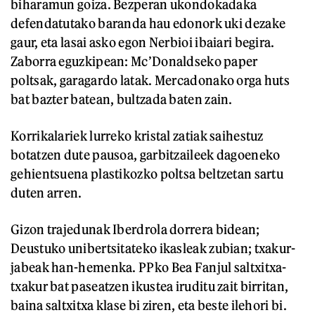
biharamun goiza. Bezperan ukondokadaka
defendatutako baranda hau edonork uki dezake
gaur, eta lasai asko egon Nerbioi ibaiari begira.
Zaborra eguzkipean: Mc’Donaldseko paper
poltsak, garagardo latak. Mercadonako orga huts
bat bazter batean, bultzada baten zain.
Korrikalariek lurreko kristal zatiak saihestuz
botatzen dute pausoa, garbitzaileek dagoeneko
gehientsuena plastikozko poltsa beltzetan sartu
duten arren.
Gizon trajedunak Iberdrola dorrera bidean;
Deustuko unibertsitateko ikasleak zubian; txakur-
jabeak han-hemenka. PPko Bea Fanjul saltxitxa-
txakur bat paseatzen ikustea iruditu zait birritan,
baina saltxitxa klase bi ziren, eta beste ilehori bi.