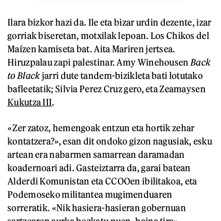
Ilara bizkor hazi da. Ile eta bizar urdin dezente, izar
gorriak biseretan, motxilak lepoan. Los Chikos del
Maízen kamiseta bat. Aita Mariren jertsea.
Hiruzpalau zapi palestinar. Amy Winehousen
Back
to Black
jarri dute tandem-bizikleta bati lotutako
bafleetatik; Silvia Perez Cruz gero, eta Zeamaysen
Kukutza III
.
«Zer zatoz, hemengoak entzun eta hortik zehar
kontatzera?», esan dit ondoko gizon nagusiak, esku
artean era nabarmen samarrean daramadan
koadernoari adi. Gasteiztarra da, garai batean
Alderdi Komunistan eta CCOOen ibilitakoa, eta
Podemoseko militantea mugimenduaren
sorreratik. «Nik hasiera-hasieran gobernuan