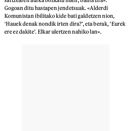
sartzearen aurka bozkatu nuen, baina tira».
Gogoan ditu hastapen jendetsuak. «Alderdi
Komunistan ibilitako kide bati galdetzen nion,
‘Hauek denak nondik irten dira?’, eta berak, ‘Eurek
ere ez dakite’. Elkar ulertzen nahiko lan».