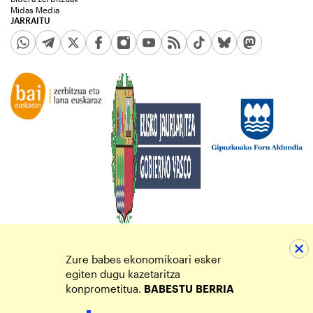
Midas Media
JARRAITU
Zure babes ekonomikoari esker
egiten dugu kazetaritza
konprometitua.
BABESTU
BERRIA