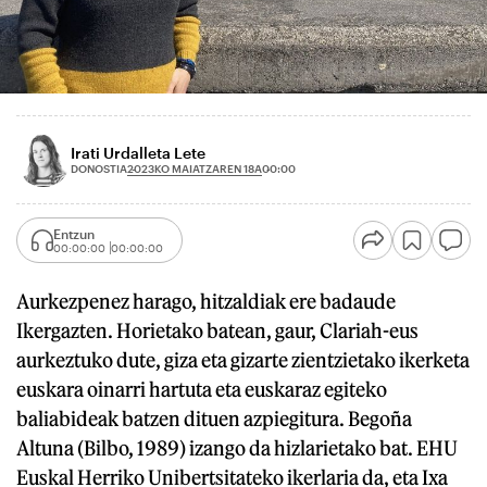
Irati Urdalleta Lete
2023KO MAIATZAREN 18A
DONOSTIA
00:00
Entzun
00:00:00
00:00:00
Aurkezpenez harago, hitzaldiak ere badaude
Ikergazten. Horietako batean, gaur, Clariah-eus
aurkeztuko dute, giza eta gizarte zientzietako ikerketa
euskara oinarri hartuta eta euskaraz egiteko
baliabideak batzen dituen azpiegitura. Begoña
Altuna (Bilbo, 1989) izango da hizlarietako bat. EHU
Euskal Herriko Unibertsitateko ikerlaria da, eta Ixa