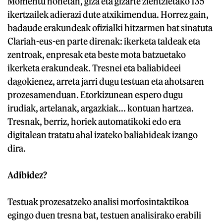
Momentu honetan, giza eta gizarte zientzietako 135
ikertzailek adierazi dute atxikimendua. Horrez gain,
badaude erakundeak ofizialki hitzarmen bat sinatuta
Clariah-eus-en parte direnak: ikerketa taldeak eta
zentroak, enpresak eta beste mota batzuetako
ikerketa erakundeak. Tresnei eta baliabideei
dagokienez, arreta jarri dugu testuan eta ahotsaren
prozesamenduan. Etorkizunean espero dugu
irudiak, artelanak, argazkiak... kontuan hartzea.
Tresnak, berriz, horiek automatikoki edo era
digitalean tratatu ahal izateko baliabideak izango
dira.
Adibidez?
Testuak prozesatzeko analisi morfosintaktikoa
egingo duen tresna bat, testuen analisirako erabili