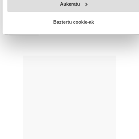
Aukeratu
fitxategiak erabiltzen ditu. Zure esperientzia eta zerbitzuak
hobetzeko asmoz, cookie teknologiaz baliatzen gara. Ohar
hau onartuz gero, teknologia hori erabiltzeko baimen
IRUZKINAK
Ez dago iruzkinik
esplizitua ematen diguzu.
Gehiago irakurri
Baztertu cookie-ak
Iruzkin bat egin
ORDENATU