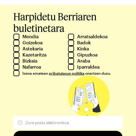
Harpidetu Berriaren
buletinetara
Mendia
Arratsaldekoa
Goizekoa
Badok
Astekaria
Kinka
Kazetaritza
Gipuzkoa
Bizkaia
Araba
Nafarroa
Iparraldea
Izena ematean
pribatutasun politika
onartzen duzu.