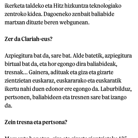
ikerketa taldeko eta Hitz hizkuntza teknologiako
zentroko kidea. Dagoeneko zenbait baliabide
martxan dituzte beren webgunean.
Zer da Clariah-eus?
Azpiegitura bat da, sare bat. Alde batetik, azpiegitura
birtual bat da, eta hor egongo dira baliabideak,
tresnak... Gainera, adituak eta giza eta gizarte
zientzietan euskaraz, euskararako eta euskaratik
ikertu nahi duen edonor ere egongo da. Laburbilduz,
pertsonen, baliabideen eta tresnen sare bat izango
da.
Zein tresna eta pertsona?