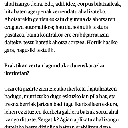
ahal izango dena. Edo, adibidez, corpus bilatzaileak,
hitz baten agerpenak zerrendatu ahal izateko.
Ahotsarekin gehien eskatu digutena da ahotsaren
ezagutza automatikoa; hau da, soinutik testura
pasatzea, baina kontrakoa ere erabilgarria izan
daiteke, testu batetik ahotsa sortzea. Hortik hasiko
gara, nagusiki testutik.
Praktikan zertan lagunduko du euskarazko
ikerketan?
Giza eta gizarte zientzietako ikerketa digitalizatzen
badugu, murriztuko dugu eskuzko lan pila bat, eta
tresna berriak jartzen baditugu ikertzaileen eskura,
lehen ez zituzten ikerketa galdera batzuk sortu ahal
izango dituzte. Zergatik? Agian aplikatu ahal izango
dutelako beste diziplina batean erabiltzen dena.