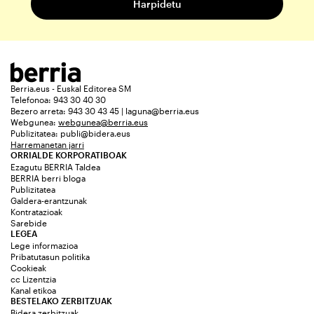
Berria.eus - Euskal Editorea SM
Telefonoa: 943 30 40 30
Bezero arreta: 943 30 43 45 | laguna@berria.eus
Webgunea:
webgunea@berria.eus
Publizitatea:
publi@bidera.eus
Harremanetan jarri
ORRIALDE KORPORATIBOAK
Ezagutu BERRIA Taldea
BERRIA berri bloga
Publizitatea
Galdera-erantzunak
Kontratazioak
Sarebide
LEGEA
Lege informazioa
Pribatutasun politika
Cookieak
cc Lizentzia
Kanal etikoa
BESTELAKO ZERBITZUAK
Bidera zerbitzuak