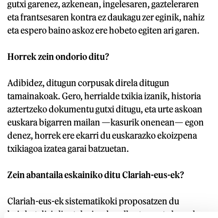
gutxi garenez, azkenean, ingelesaren, gazteleraren
eta frantsesaren kontra ez daukagu zer eginik, nahiz
eta espero baino askoz ere hobeto egiten ari garen.
Horrek zein ondorio ditu?
Adibidez, ditugun corpusak direla ditugun
tamainakoak. Gero, herrialde txikia izanik, historia
aztertzeko dokumentu gutxi ditugu, eta urte askoan
euskara bigarren mailan —kasurik onenean— egon
denez, horrek ere ekarri du euskarazko ekoizpena
txikiagoa izatea garai batzuetan.
Zein abantaila eskainiko ditu Clariah-eus-ek?
Clariah-eus-ek sistematikoki proposatzen du
hainbat diziplinatako jendea elkartzea, eta horrek