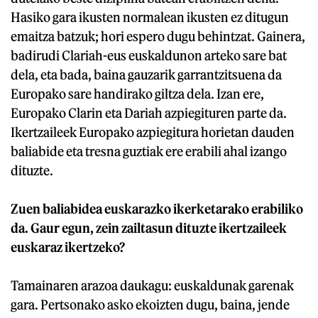
Hasiko gara ikusten normalean ikusten ez ditugun
emaitza batzuk; hori espero dugu behintzat. Gainera,
badirudi Clariah-eus euskaldunon arteko sare bat
dela, eta bada, baina gauzarik garrantzitsuena da
Europako sare handirako giltza dela. Izan ere,
Europako Clarin eta Dariah azpiegituren parte da.
Ikertzaileek Europako azpiegitura horietan dauden
baliabide eta tresna guztiak ere erabili ahal izango
dituzte.
Zuen baliabidea euskarazko ikerketarako erabiliko
da. Gaur egun, zein zailtasun dituzte ikertzaileek
euskaraz ikertzeko?
Tamainaren arazoa daukagu: euskaldunak garenak
gara. Pertsonako asko ekoizten dugu, baina, jende