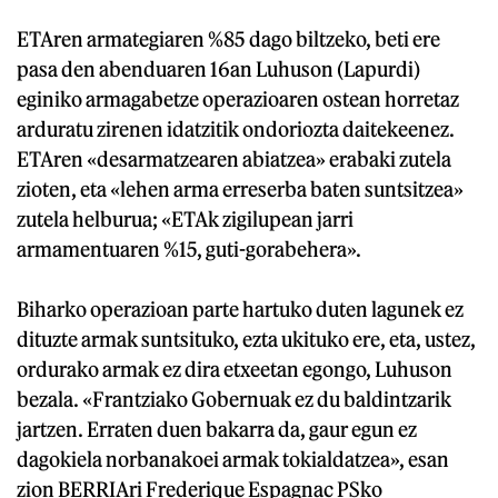
ETAren armategiaren %85 dago biltzeko, beti ere
pasa den abenduaren 16an Luhuson (Lapurdi)
eginiko armagabetze operazioaren ostean horretaz
arduratu zirenen idatzitik ondoriozta daitekeenez.
ETAren «desarmatzearen abiatzea» erabaki zutela
zioten, eta «lehen arma erreserba baten suntsitzea»
zutela helburua; «ETAk zigilupean jarri
armamentuaren %15, guti-gorabehera».
Biharko operazioan parte hartuko duten lagunek ez
dituzte armak suntsituko, ezta ukituko ere, eta, ustez,
ordurako armak ez dira etxeetan egongo, Luhuson
bezala. «Frantziako Gobernuak ez du baldintzarik
jartzen. Erraten duen bakarra da, gaur egun ez
dagokiela norbanakoei armak tokialdatzea», esan
zion BERRIAri Frederique Espagnac PSko