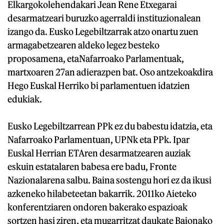
Elkargokolehendakari Jean Rene Etxegarai
desarmatzeari buruzko agerraldi instituzionalean
izango da. Eusko Legebiltzarrak atzo onartu zuen
armagabetzearen aldeko legez besteko
proposamena, etaNafarroako Parlamentuak,
martxoaren 27an adierazpen bat. Oso antzekoakdira
Hego Euskal Herriko bi parlamentuen idatzien
edukiak.
Eusko Legebiltzarrean PPk ez du babestu idatzia, eta
Nafarroako Parlamentuan, UPNk eta PPk. Ipar
Euskal Herrian ETAren desarmatzearen auziak
eskuin estatalaren babesa ere badu, Fronte
Nazionalarena salbu. Baina sostengu hori ez da ikusi
azkeneko hilabeteetan bakarrik. 2011ko Aieteko
konferentziaren ondoren bakerako espazioak
sortzen hasi ziren, eta mugarritzat daukate Baionako