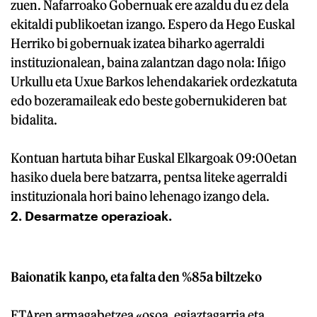
zuen. Nafarroako Gobernuak ere azaldu du ez dela
ekitaldi publikoetan izango. Espero da Hego Euskal
Herriko bi gobernuak izatea biharko agerraldi
instituzionalean, baina zalantzan dago nola: Iñigo
Urkullu eta Uxue Barkos lehendakariek ordezkatuta
edo bozeramaileak edo beste gobernukideren bat
bidalita.
Kontuan hartuta bihar Euskal Elkargoak 09:00etan
hasiko duela bere batzarra, pentsa liteke agerraldi
instituzionala hori baino lehenago izango dela.
2. Desarmatze operazioak.
Baionatik kanpo, eta falta den %85a biltzeko
ETAren armagabetzea «osoa, egiaztagarria eta