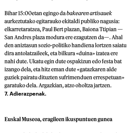
Bihar 15:00etan egingo da
bakearen artisauek
aurkeztutako egitarauko ekitaldi publiko nagusia:
elkarretaratzea, Paul Bert plazan, Baiona Ttipian —
San Andres plaza modura ere ezagutzen da—. Ahal
den aniztasun sozio-politiko handiena lortzen saiatu
dira antolatzaileek, eta bilkura «duina» izatea ere
nahi dute. Ukatu egin dute ospakizun edo festa bat
izango dela, eta hitz eman dute «gatazkaren alde
guziek pairatu dituzten sufrimenduen errespetuan»
garatuko dela. Argazkian, atzo oholtza jartzen.
7. Adierazpenak.
Euskal Museoa, eragileen ikuspuntuen gunea