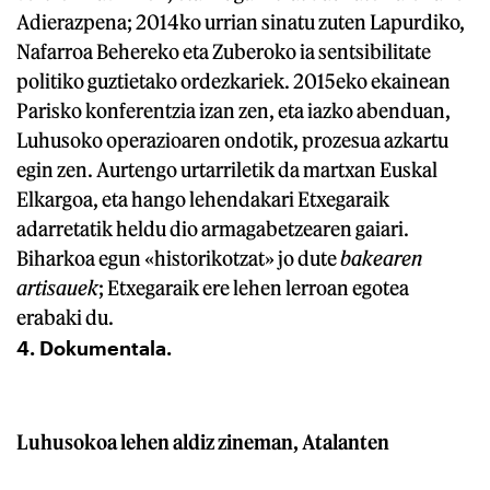
Adierazpena; 2014ko urrian sinatu zuten Lapurdiko,
Nafarroa Behereko eta Zuberoko ia sentsibilitate
politiko guztietako ordezkariek. 2015eko ekainean
Parisko konferentzia izan zen, eta iazko abenduan,
Luhusoko operazioaren ondotik, prozesua azkartu
egin zen. Aurtengo urtarriletik da martxan Euskal
Elkargoa, eta hango lehendakari Etxegaraik
adarretatik heldu dio armagabetzearen gaiari.
Biharkoa egun «historikotzat» jo dute
bakearen
artisauek
; Etxegaraik ere lehen lerroan egotea
erabaki du.
4. Dokumentala.
Luhusokoa lehen aldiz zineman, Atalanten