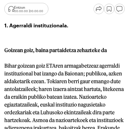
Entzun
00:00:00
00:00:00
1. Agerraldi instituzionala.
Goizean goiz, baina partaidetza zehazteke da
Bihar goizean goiz ETAren armagabetzeaz agerraldi
instituzional bat izango da Baionan; publikoa, azken
aldaketarik ezean. Tokiaren berri gaur emango dute
antolatzaileek; haren izaera aintzat hartuta, litekeena
da eraikin publiko batean izatea. Nazioarteko
egiaztatzaileak, euskal instituzio nagusietako
ordezkariak eta Luhusoko ekintzaileak dira parte
hartzekoak. Asmoa da nazioartekoek eta instituzioek
adierazpena irakurtzea, bakoitzak berea. Erakunde