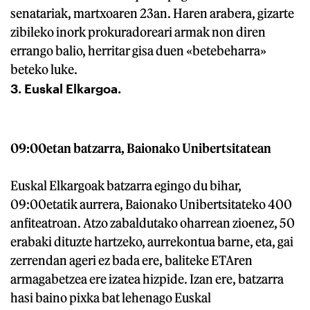
senatariak, martxoaren 23an. Haren arabera, gizarte
zibileko inork prokuradoreari armak non diren
errango balio, herritar gisa duen «betebeharra»
beteko luke.
3. Euskal Elkargoa.
09:00etan batzarra, Baionako Unibertsitatean
Euskal Elkargoak batzarra egingo du bihar,
09:00etatik aurrera, Baionako Unibertsitateko 400
anfiteatroan. Atzo zabaldutako oharrean zioenez, 50
erabaki dituzte hartzeko, aurrekontua barne, eta, gai
zerrendan ageri ez bada ere, baliteke ETAren
armagabetzea ere izatea hizpide. Izan ere, batzarra
hasi baino pixka bat lehenago Euskal