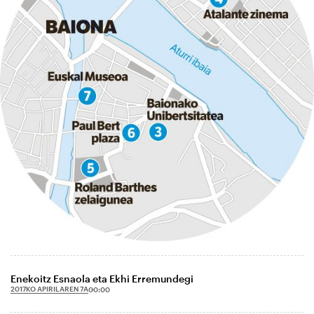
Enekoitz Esnaola eta Ekhi Erremundegi
2017KO APIRILAREN 7A
00:00