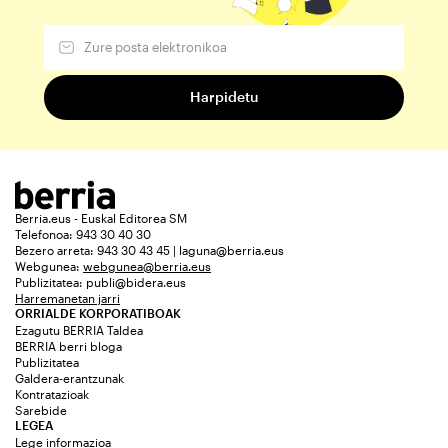
Berria.eus - Euskal Editorea SM
Telefonoa: 943 30 40 30
Bezero arreta: 943 30 43 45 | laguna@berria.eus
Webgunea:
webgunea@berria.eus
Publizitatea:
publi@bidera.eus
Harremanetan jarri
ORRIALDE KORPORATIBOAK
Ezagutu BERRIA Taldea
BERRIA berri bloga
Publizitatea
Galdera-erantzunak
Kontratazioak
Sarebide
LEGEA
Lege informazioa