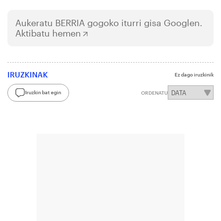
Aukeratu
BERRIA
gogoko iturri gisa Googlen.
Aktibatu hemen
IRUZKINAK
Ez dago iruzkinik
Iruzkin bat egin
ORDENATU