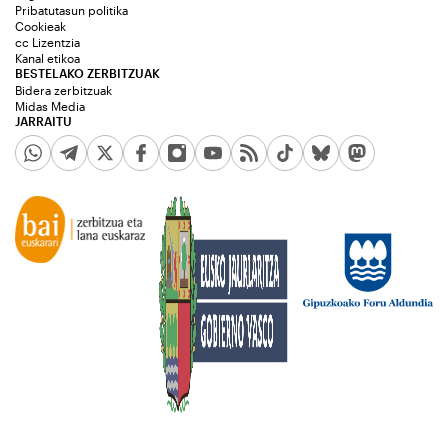
Pribatutasun politika
Cookieak
cc Lizentzia
Kanal etikoa
BESTELAKO ZERBITZUAK
Bidera zerbitzuak
Midas Media
JARRAITU