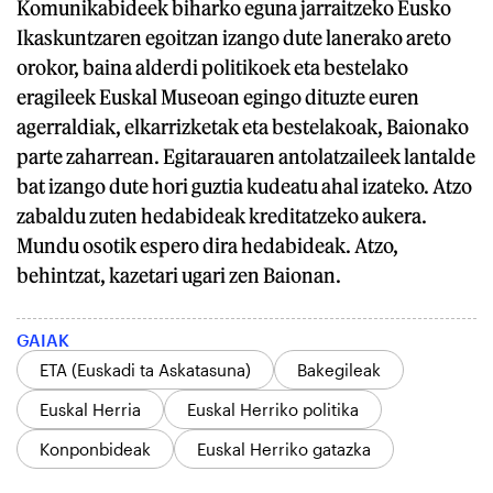
Komunikabideek biharko eguna jarraitzeko Eusko
Ikaskuntzaren egoitzan izango dute lanerako areto
orokor, baina alderdi politikoek eta bestelako
eragileek Euskal Museoan egingo dituzte euren
agerraldiak, elkarrizketak eta bestelakoak, Baionako
parte zaharrean. Egitarauaren antolatzaileek lantalde
bat izango dute hori guztia kudeatu ahal izateko. Atzo
zabaldu zuten hedabideak kreditatzeko aukera.
Mundu osotik espero dira hedabideak. Atzo,
behintzat, kazetari ugari zen Baionan.
GAIAK
ETA (Euskadi ta Askatasuna)
Bakegileak
Euskal Herria
Euskal Herriko politika
Konponbideak
Euskal Herriko gatazka