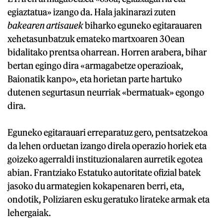
egiaztatua» izango da. Hala jakinarazi zuten
bakearen artisauek
biharko eguneko egitarauaren
xehetasunbatzuk emateko martxoaren 30ean
bidalitako prentsa oharrean. Horren arabera, bihar
bertan egingo dira «armagabetze operazioak,
Baionatik kanpo», eta horietan parte hartuko
dutenen segurtasun neurriak «bermatuak» egongo
dira.
Eguneko egitarauari erreparatuz gero, pentsatzekoa
da lehen orduetan izango direla operazio horiek eta
goizeko agerraldi instituzionalaren aurretik egotea
abian. Frantziako Estatuko autoritate ofizial batek
jasoko du armategien kokapenaren berri, eta,
ondotik, Poliziaren esku geratuko lirateke armak eta
lehergaiak.