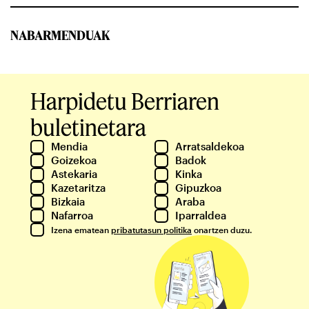
NABARMENDUAK
Harpidetu Berriaren
buletinetara
Mendia
Arratsaldekoa
Goizekoa
Badok
Astekaria
Kinka
Kazetaritza
Gipuzkoa
Bizkaia
Araba
Nafarroa
Iparraldea
Izena ematean
pribatutasun politika
onartzen duzu.