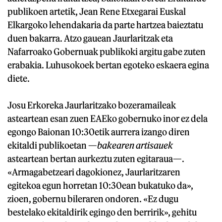
publikoen artetik, Jean Rene Etxegarai Euskal
Elkargoko lehendakaria da parte hartzea baieztatu
duen bakarra. Atzo gauean Jaurlaritzak eta
Nafarroako Gobernuak publikoki argitu gabe zuten
erabakia. Luhusokoek bertan egoteko eskaera egina
diete.
Josu Erkoreka Jaurlaritzako bozeramaileak
asteartean esan zuen EAEko gobernuko inor ez dela
egongo Baionan 10:30etik aurrera izango diren
ekitaldi publikoetan —
bakearen artisauek
asteartean bertan aurkeztu zuten egitaraua—.
«Armagabetzeari dagokionez, Jaurlaritzaren
egitekoa egun horretan 10:30ean bukatuko da»,
zioen, gobernu bileraren ondoren. «Ez dugu
bestelako ekitaldirik egingo den berririk», gehitu