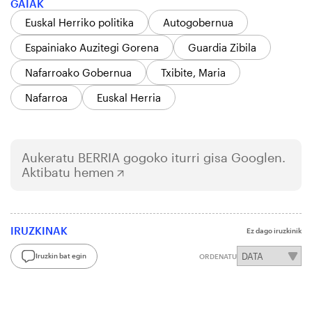
GAIAK
Euskal Herriko politika
Autogobernua
Espainiako Auzitegi Gorena
Guardia Zibila
Nafarroako Gobernua
Txibite, Maria
Nafarroa
Euskal Herria
Aukeratu
BERRIA
gogoko iturri gisa Googlen.
Aktibatu hemen
IRUZKINAK
Ez dago iruzkinik
Iruzkin bat egin
ORDENATU