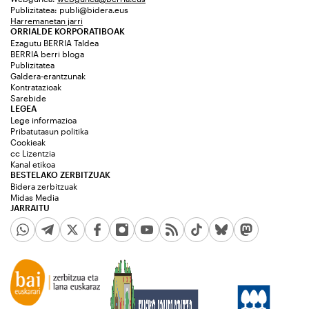
Publizitatea:
publi@bidera.eus
Harremanetan jarri
ORRIALDE KORPORATIBOAK
Ezagutu BERRIA Taldea
BERRIA berri bloga
Publizitatea
Galdera-erantzunak
Kontratazioak
Sarebide
LEGEA
Lege informazioa
Pribatutasun politika
Cookieak
cc Lizentzia
Kanal etikoa
BESTELAKO ZERBITZUAK
Bidera zerbitzuak
Midas Media
JARRAITU