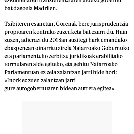
bat dagoela Madrilen.
Txibiteren esanetan, Gorenak bere jurisprudentzia
propioaren kontrako zuzenketa bat ezarri du. Hain
zuzen, adierazi du 2018an auzitegi hark emandako
ebazpenean oinarritu zirela Nafarroako Gobernuko
eta parlamentuko zerbitzu juridikoak erabilitako
formularen alde egiteko, eta gehitu Nafarroako
Parlamentuan ez zela zalantzan jarri bide hori:
«Inork ez zuen zalantzan jarri
gure autogobernuaren bidean aurrera egitea».