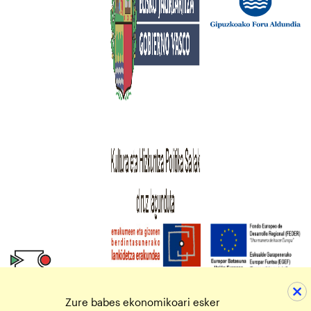
Zure babes ekonomikoari esker