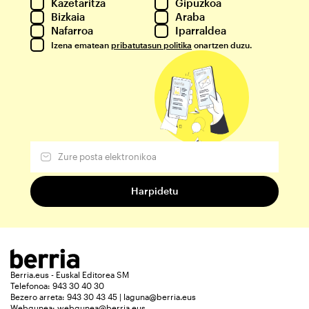
Kazetaritza
Gipuzkoa
Bizkaia
Araba
Nafarroa
Iparraldea
Izena ematean
pribatutasun politika
onartzen duzu.
Berria.eus - Euskal Editorea SM
Telefonoa: 943 30 40 30
Bezero arreta: 943 30 43 45 | laguna@berria.eus
Webgunea:
webgunea@berria.eus