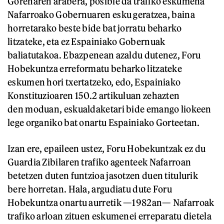
Gorenaren arabera, posible da trafiko eskumena
Nafarroako Gobernuaren esku geratzea, baina
horretarako beste bide bat jorratu beharko
litzateke, eta ez Espainiako Gobernuak
baliatutakoa. Ebazpenean azaldu dutenez, Foru
Hobekuntza erreformatu beharko litzateke
eskumen hori txertatzeko, edo, Espainiako
Konstituzioaren 150.2 artikuluan zehazten
den moduan, eskualdaketari bide emango liokeen
lege organiko bat onartu Espainiako Gorteetan.
Izan ere, epaileen ustez, Foru Hobekuntzak ez du
Guardia Zibilaren trafiko agenteek Nafarroan
betetzen duten funtzioa jasotzen duen titulurik
bere horretan. Hala, argudiatu dute Foru
Hobekuntza onartu aurretik —1982an— Nafarroak
trafiko arloan zituen eskumenei erreparatu dietela