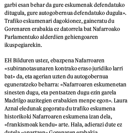
garbi esan behar da gure eskumenak defendatuko
ditugula, gure autogobernua defendatuko dugula».
Trafiko eskumenari dagokionez, gaineratu du
Gorenaren erabakia ez datorrela bat Nafarroako
Parlamentuko alderdien gehiengoaren
ikuspegiarekin.
EH Bilduren ustez, ebazpena Nafarroaren
«subiranotasunaren kontrako eraso juridiko larri
bat» da, eta agerian uzten du autogobernua
eguneratzeko beharra: «Nafarroaren eskumenetan
sinesten dugu, eta pentsatzen dugu ezin garela
Madrilgo auzitegien erabakien menpe egon». Laura
Aznal eledunak gogoratu du trafiko eskumena
historikoki Nafarroaren eskumena izan dela,
«frankismoak kendu» arte. Hala, adierazi dute ez
dutela «onartzen» Gorenaren erabakia,