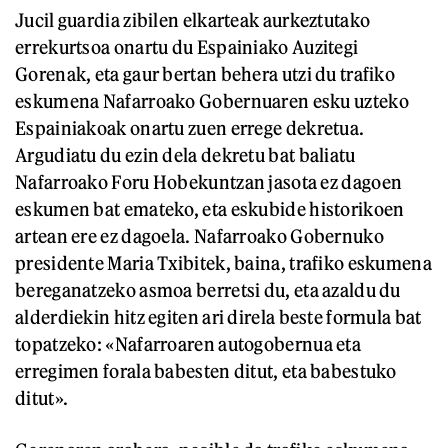
Jucil guardia zibilen elkarteak aurkeztutako
errekurtsoa onartu du Espainiako Auzitegi
Gorenak, eta gaur bertan behera utzi du trafiko
eskumena Nafarroako Gobernuaren esku uzteko
Espainiakoak onartu zuen errege dekretua.
Argudiatu du ezin dela dekretu bat baliatu
Nafarroako Foru Hobekuntzan jasota ez dagoen
eskumen bat emateko, eta eskubide historikoen
artean ere ez dagoela. Nafarroako Gobernuko
presidente Maria Txibitek, baina, trafiko eskumena
bereganatzeko asmoa berretsi du, eta azaldu du
alderdiekin hitz egiten ari direla beste formula bat
topatzeko: «Nafarroaren autogobernua eta
erregimen forala babesten ditut, eta babestuko
ditut».