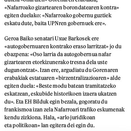
«Nafarroako gizartearen borondatearen kontra»
egiten duelako: «Nafarroako gobernu guztiek
eskatu dute, baita UPNren gobernuek ere».
Geroa Baiko senatari Uxue Barkosek ere
«autogobernuaren kontrako eraso larritzat» jo du
ebazpena: «Oso larria da autogobernua nafar
gizartearen etorkizunerako tresna dela uste
dugunontzat». Izan ere, argudiatu du Gorenaren
erabakiak estatuaren «birzentralizazioaren» alde
egiten duela: «Beste modu batean tramitatzeko
eskatzean, eskubide historikoen izaera ukatzen
du». Eta EH Bilduk egin bezala, gogoratu du
frankismoa izan zela Nafarroari trafiko eskumenak
kendu zizkiona. Hala, «arlo juridikoan
eta politikoan» lan egitera dei egin du.