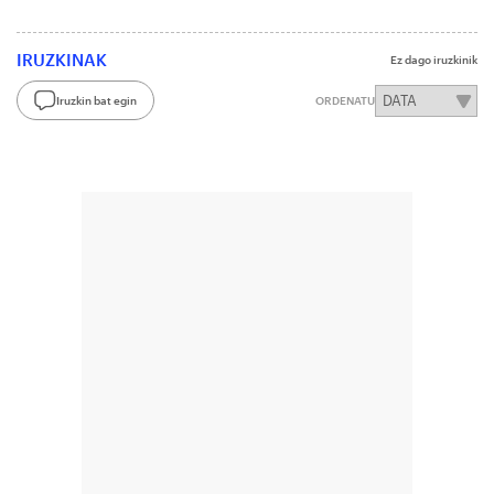
IRUZKINAK
Ez dago iruzkinik
Iruzkin bat egin
ORDENATU