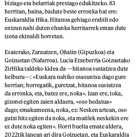
biziago eta belarriak prestago edukitzeko. 83
herritan, baina, badute beste erronka bat ere:
Euskaraldia Hika. Hitanoa gehiago erabili edo
entzun nahi duten ehunka herritarrek eman dute
izena ekinaldi horretan.
Esaterako, Zarautzen, Oñatin (Gipuzkoa) eta
Goizuetan (Nafarroa). Lucia Etxeberria Goizuetako
ZirHika taldeko kidea da —hitanoa sustatzea dute
helburu—: «Euskara nahiko osasuntsu dago gure
herrian; horregatik, guretzat, hitanoa sustatzea
da erronka, eta, batez ere, noka». Izan ere, toka,
gizonei egiten zaien aldaera, «oso hedatua»
dago; emakumeena, noka, ez: Nesken artean, oso
gutxi hitz egiten da noka, eta mutilek neskekin ere
ez dute noka egiten». Horri buelta emate aldera,
2022tik lanean ari dira Goizuetan, eta Euskaraldia