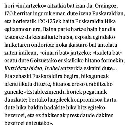
hori «indartzeko» aitzakia bat izan da. Oraingoz,
170 herritar inguruk eman dute izena Euskaraldian,
eta horietatik 120-125ek baita Euskaraldia Hika
egitasmoan ere. Baina parte hartze hain handia
izatea ez da kasualitate hutsa, ezpada egindako
lanketaren ondorioa: noka ikastaro bat antolatu
zuten irailean, «oinarri bat» jartzeko; «txuleta bat»
osatu dute Goizuetako euskalkiko hitano formekin;
Kutxidazu bidea, Ixabel
antzerkia eskaini dute...
Eta zehazki Euskaraldira begira, hikaguneak
identifikatu dituzte, hitanoa eroso erabiltzeko
guneak: «Establezimendu horiek pegatinak
dauzkate; bertako langileek konpromisoa hartu
dute hika baldin badakite hika hitz egiteko
bezeroei, eta ez dakitenak prest daude dakiten
bezeroei entzuteko».