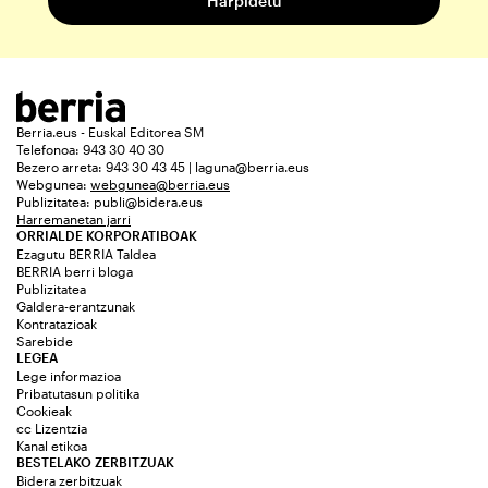
Berria.eus - Euskal Editorea SM
Telefonoa: 943 30 40 30
Bezero arreta: 943 30 43 45 | laguna@berria.eus
Webgunea:
webgunea@berria.eus
Publizitatea:
publi@bidera.eus
Harremanetan jarri
ORRIALDE KORPORATIBOAK
Ezagutu BERRIA Taldea
BERRIA berri bloga
Publizitatea
Galdera-erantzunak
Kontratazioak
Sarebide
LEGEA
Lege informazioa
Pribatutasun politika
Cookieak
cc Lizentzia
Kanal etikoa
BESTELAKO ZERBITZUAK
Bidera zerbitzuak