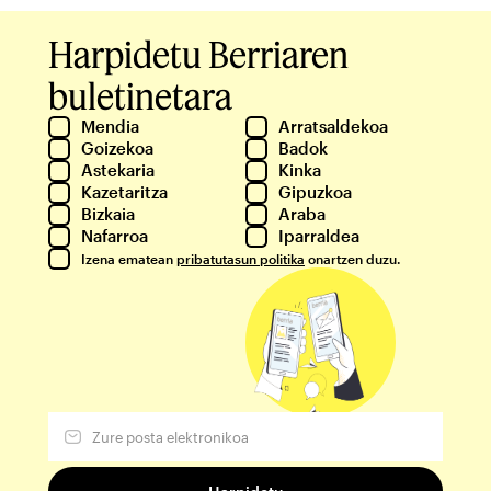
Harpidetu Berriaren
buletinetara
Mendia
Arratsaldekoa
Goizekoa
Badok
Astekaria
Kinka
Kazetaritza
Gipuzkoa
Bizkaia
Araba
Nafarroa
Iparraldea
Izena ematean
pribatutasun politika
onartzen duzu.