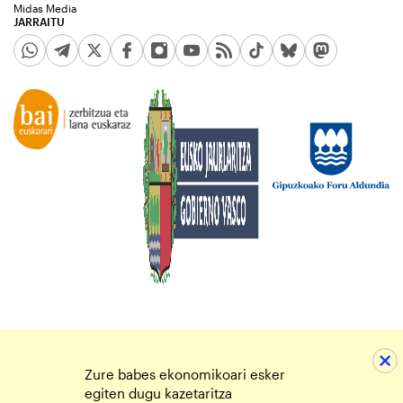
Midas Media
JARRAITU
Zure babes ekonomikoari esker
egiten dugu kazetaritza