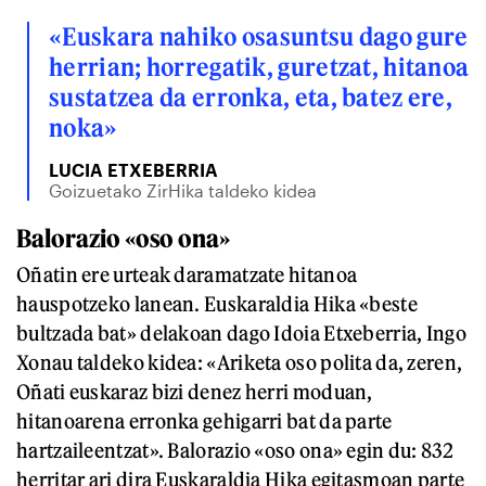
«Euskara nahiko osasuntsu dago gure
herrian; horregatik, guretzat, hitanoa
sustatzea da erronka, eta, batez ere,
noka»
LUCIA ETXEBERRIA
Goizuetako ZirHika taldeko kidea
Balorazio «oso ona»
Oñatin ere urteak daramatzate hitanoa
hauspotzeko lanean. Euskaraldia Hika «beste
bultzada bat» delakoan dago Idoia Etxeberria, Ingo
Xonau taldeko kidea: «Ariketa oso polita da, zeren,
Oñati euskaraz bizi denez herri moduan,
hitanoarena erronka gehigarri bat da parte
hartzaileentzat». Balorazio «oso ona» egin du: 832
herritar ari dira Euskaraldia Hika egitasmoan parte