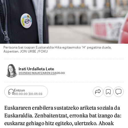
Pertsona bat txapan Euskaraldia Hika egitasmoko 'H' pegatina duela,
Azpeitian. JON URBE /FOKU
Irati Urdalleta Lete
2025EKO MAIATZAREN 23A
05:00
Entzun
00:00:00
00:05:03
Euskararen erabilera sustatzeko ariketa soziala da
Euskaraldia. Zenbaitentzat, erronka bat izango da:
euskaraz gehiago hitz egiteko, ulertzeko. Ahoak