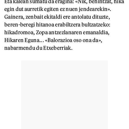
Eta kalean sumatu da eragina: «Nik, behintzat, hika
egin dut aurretik egiten ez nuen jendearekin».
Gainera, zenbait ekitaldi ere antolatu dituzte,
beren-beregi hitanoa erabiltzera bultzatzeko:
hikadromoa, Zopa antzezlanaren emanaldia,
Hikaren Eguna... «Balorazioa oso ona da»,
nabarmendu du Etxeberriak.