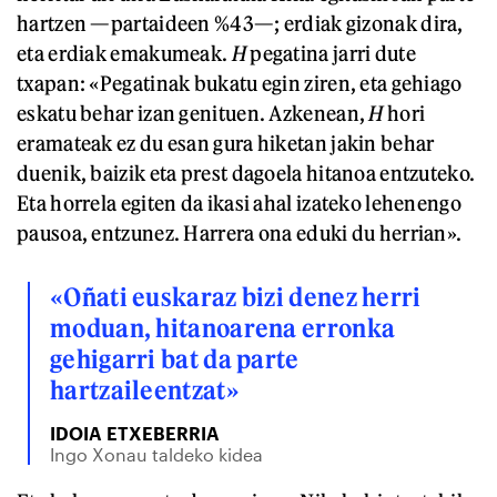
hartzen —partaideen %43—; erdiak gizonak dira,
eta erdiak emakumeak.
H
pegatina jarri dute
txapan: «Pegatinak bukatu egin ziren, eta gehiago
eskatu behar izan genituen. Azkenean,
H
hori
eramateak ez du esan gura hiketan jakin behar
duenik, baizik eta prest dagoela hitanoa entzuteko.
Eta horrela egiten da ikasi ahal izateko lehenengo
pausoa, entzunez. Harrera ona eduki du herrian».
«Oñati euskaraz bizi denez herri
moduan, hitanoarena erronka
gehigarri bat da parte
hartzaileentzat»
IDOIA ETXEBERRIA
Ingo Xonau taldeko kidea