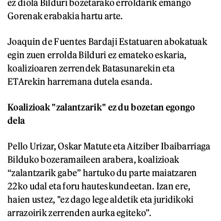
ez diola Bilduri bozetarako erroldarik emango
Gorenak erabakia hartu arte.
Joaquin de Fuentes Bardaji Estatuaren abokatuak
egin zuen errolda Bilduri ez emateko eskaria,
koalizioaren zerrendek Batasunarekin eta
ETArekin harremana dutela esanda.
Koalizioak "zalantzarik" ez du bozetan egongo
dela
Pello Urizar, Oskar Matute eta Aitziber Ibaibarriaga
Bilduko bozeramaileen arabera, koalizioak
“zalantzarik gabe” hartuko du parte maiatzaren
22ko udal eta foru hauteskundeetan. Izan ere,
haien ustez, "ez dago lege aldetik eta juridikoki
arrazoirik zerrenden aurka egiteko”.