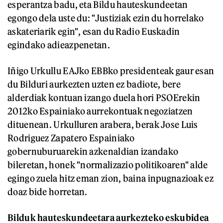
esperantza badu, eta Bildu hauteskundeetan
egongo dela uste du: "Justiziak ezin du horrelako
askateriarik egin", esan du Radio Euskadin
egindako adieazpenetan.
Iñigo Urkullu EAJko EBBko presidenteak gaur esan
du Bilduri aurkezten uzten ez badiote, bere
alderdiak kontuan izango duela hori PSOErekin
2012ko Espainiako aurrekontuak negoziatzen
dituenean. Urkulluren arabera, berak Jose Luis
Rodriguez Zapatero Espainiako
gobernuburuarekin azkenaldian izandako
bileretan, honek "normalizazio politikoaren" alde
egingo zuela hitz eman zion, baina inpugnazioak ez
doaz bide horretan.
Bilduk hauteskundeetara aurkezteko eskubidea