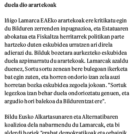
duela dio arartekoak
Iñigo Lamarca EAEko arartekoak ere kritikatu egin
du Bilduren zerrenden inpugnazioa, eta Estatuaren
abokatua eta Fiskaltza herritarrek politikan parte
hartzeko duten eskubidea urratzen ari direla
adierazi du. Bilduk bozetara aurkezteko eskubidea
duela azpimarratu du arartekoak. Lamarcak azaldu
duenez, Sortu sortu zenean bere bulegoan ikerketa
bat egin zuten, eta horren ondorio izan zela auzi
horretan bozka eskubidea zegoela jokoan. "Sortuk
legezkoa izan behar duela ondorioztatu genuen, eta
argudio hori balekoa da Bildurentzat ere".
Bildu Eusko Alkartasunaren eta Alternatibaren
koalizioa dela nabarmendu du Lamarcak, eta bi
alderdi horiek "erabat demokratikoak eta orbainik