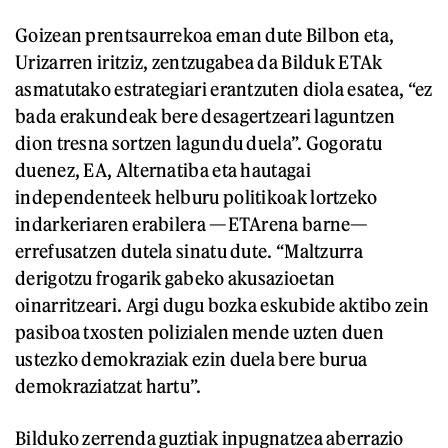
Goizean prentsaurrekoa eman dute Bilbon eta,
Urizarren iritziz, zentzugabea da Bilduk ETAk
asmatutako estrategiari erantzuten diola esatea, “ez
bada erakundeak bere desagertzeari laguntzen
dion tresna sortzen lagundu duela”. Gogoratu
duenez, EA, Alternatiba eta hautagai
independenteek helburu politikoak lortzeko
indarkeriaren erabilera —ETArena barne—
errefusatzen dutela sinatu dute. “Maltzurra
derigotzu frogarik gabeko akusazioetan
oinarritzeari. Argi dugu bozka eskubide aktibo zein
pasiboa txosten polizialen mende uzten duen
ustezko demokraziak ezin duela bere burua
demokraziatzat hartu”.
Bilduko zerrenda guztiak inpugnatzea aberrazio