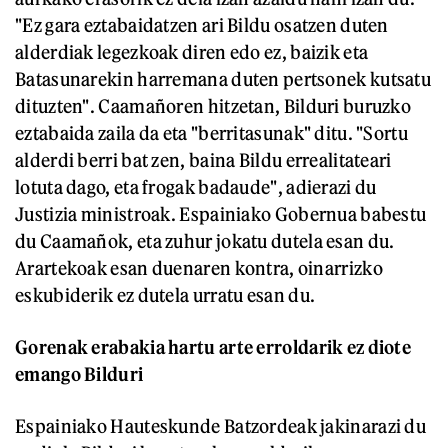
"Ez gara eztabaidatzen ari Bildu osatzen duten
alderdiak legezkoak diren edo ez, baizik eta
Batasunarekin harremana duten pertsonek kutsatu
dituzten". Caamañoren hitzetan, Bilduri buruzko
eztabaida zaila da eta "berritasunak" ditu. "Sortu
alderdi berri bat zen, baina Bildu errealitateari
lotuta dago, eta frogak badaude", adierazi du
Justizia ministroak. Espainiako Gobernua babestu
du Caamañok, eta zuhur jokatu dutela esan du.
Arartekoak esan duenaren kontra, oinarrizko
eskubiderik ez dutela urratu esan du.
Gorenak erabakia hartu arte erroldarik ez diote
emango Bilduri
Espainiako Hauteskunde Batzordeak jakinarazi du