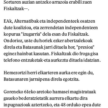
Sorturen auzian antzeko arrazoia erabili zuen
Fiskaltzak—.
EAk, Alternatibak eta independenteek osatzen
dute koalizioa, eta zerrendetan independenteen
kopurua "izugarria" dela esan du Fiskaltzak.
Ondorioz, uste du horiek ezker abertzalekoak
direla eta Batasunak jarri dituela hor, "presioa"
eginez hainbat kasutan. Fiskaltzak dio froga gisa
telefono entzuketak-eta aurkeztu dituela idatzian.
Hemezortzi herri elkarteren aurka ere egin du,
Batasunaren jarraipena direla egotzita.
Goreneko 61eko aretoko hamasei magistratuak
gaueko bederatzietatik aurrera elkartu dira
inpugnazioak aztertzeko, eta 48 orduko epea dute