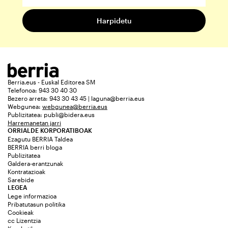
Berria.eus - Euskal Editorea SM
Telefonoa: 943 30 40 30
Bezero arreta: 943 30 43 45 | laguna@berria.eus
Webgunea:
webgunea@berria.eus
Publizitatea:
publi@bidera.eus
Harremanetan jarri
ORRIALDE KORPORATIBOAK
Ezagutu BERRIA Taldea
BERRIA berri bloga
Publizitatea
Galdera-erantzunak
Kontratazioak
Sarebide
LEGEA
Lege informazioa
Pribatutasun politika
Cookieak
cc Lizentzia