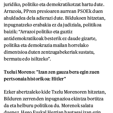
juridiko, politiko eta demokratikotzat hartu dute.
Arrazoia, PPren presioaren aurrean PSOEk duen
ahuldadea dela adierazi dute. Bildukoen hitzetan,
inpugnatzeko erabakia ez da judiziala, politikoa
baizik: “Arrazoi politiko eta guztiz
antidemokratikoak besterik ez daude gizarte,
politika eta demokrazia mailan horrelako
dimentsioa duten zentzugabekeriak sustatu,
bermatu edo isiltzeko”.
Txelui Moreno: "Izan zen gauza bera egin zuen
pertsonaia historikoa: Hitler"
Ezker abertzaleko kide Txelu Morenoren hitzetan,
Bilduren zerrenden inpugnazioa ekintza bortitza
da eta helburu politikoa du. Morenok salatu
duenez, Hego Euskal Herrian hautagai izan ezin