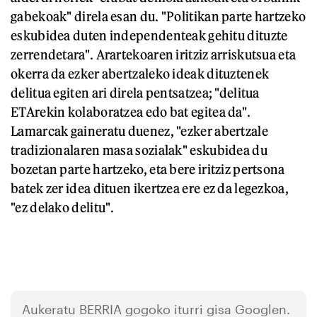
gabekoak" direla esan du. "Politikan parte hartzeko
eskubidea duten independenteak gehitu dituzte
zerrendetara". Arartekoaren iritziz arriskutsua eta
okerra da ezker abertzaleko ideak dituztenek
delitua egiten ari direla pentsatzea; "delitua
ETArekin kolaboratzea edo bat egitea da".
Lamarcak gaineratu duenez, "ezker abertzale
tradizionalaren masa sozialak" eskubidea du
bozetan parte hartzeko, eta bere iritziz pertsona
batek zer idea dituen ikertzea ere ez da legezkoa,
"ez delako delitu".
Aukeratu
BERRIA
gogoko iturri gisa Googlen.