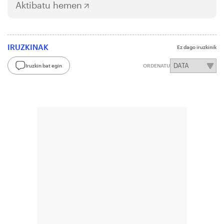
Aktibatu hemen
IRUZKINAK
Ez dago iruzkinik
Iruzkin bat egin
ORDENATU