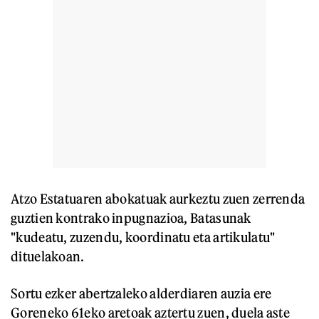
Atzo Estatuaren abokatuak aurkeztu zuen zerrenda
guztien kontrako inpugnazioa, Batasunak
"kudeatu, zuzendu, koordinatu eta artikulatu"
dituelakoan.
Sortu ezker abertzaleko alderdiaren auzia ere
Goreneko 61eko aretoak aztertu zuen, duela aste