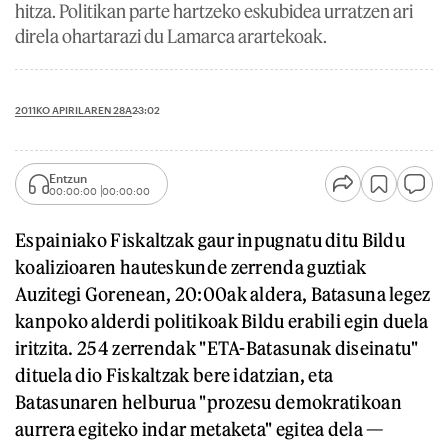
hitza. Politikan parte hartzeko eskubidea urratzen ari
direla ohartarazi du Lamarca arartekoak.
2011KO APIRILAREN 28A
23:02
Entzun
00:00:00
00:00:00
Espainiako Fiskaltzak gaur inpugnatu ditu Bildu
koalizioaren hauteskunde zerrenda guztiak
Auzitegi Gorenean, 20:00ak aldera, Batasuna legez
kanpoko alderdi politikoak Bildu erabili egin duela
iritzita. 254 zerrendak "ETA-Batasunak diseinatu"
dituela dio Fiskaltzak bere idatzian, eta
Batasunaren helburua "prozesu demokratikoan
aurrera egiteko indar metaketa" egitea dela —