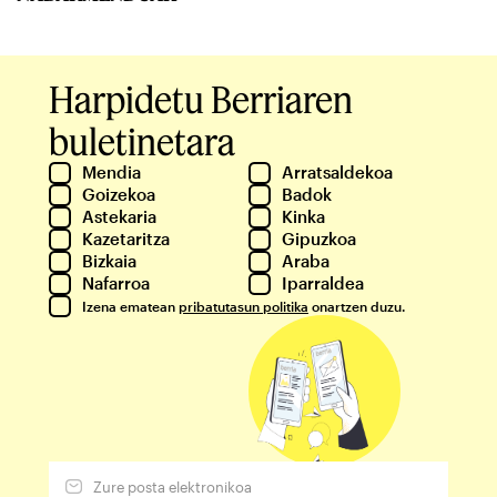
Harpidetu Berriaren
buletinetara
Mendia
Arratsaldekoa
Goizekoa
Badok
Astekaria
Kinka
Kazetaritza
Gipuzkoa
Bizkaia
Araba
Nafarroa
Iparraldea
Izena ematean
pribatutasun politika
onartzen duzu.