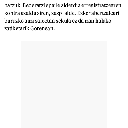
batzuk. Bederatzi epaile alderdia erregistratzearen
kontra azaldu ziren, zazpi alde. Ezker abertzaleari
buruzko auzi saioetan sekula ez da izan halako
zatiketarik Gorenean.