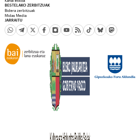
Kanal etikoa
BESTELAKO ZERBITZUAK
Bidera zerbitzuak
Midas Media
JARRAITU