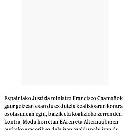
Espainiako Justizia ministro Francisco Caamañok
gaur goizean esan du ez dutela koalizioaren kontra
osotasunean egin, baizik eta koalizioko zerrenden
kontra. Modu horretan EAren eta Alternatibaren
aurkako erasorik ez dela izan azaldu nahi izan du.