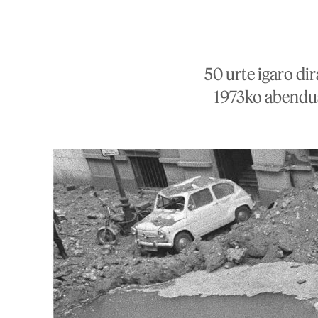
50 urte igaro di
1973ko abendua