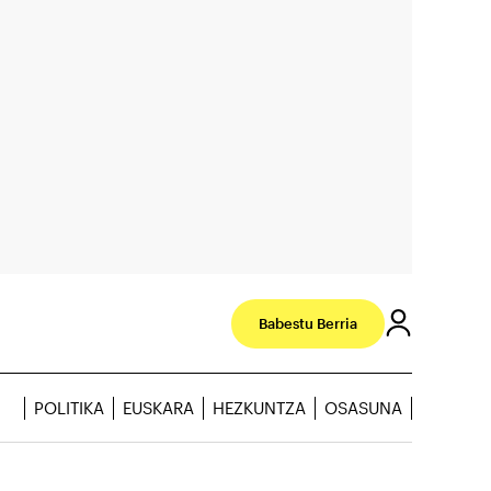
Babestu Berria
POLITIKA
EUSKARA
HEZKUNTZA
OSASUNA