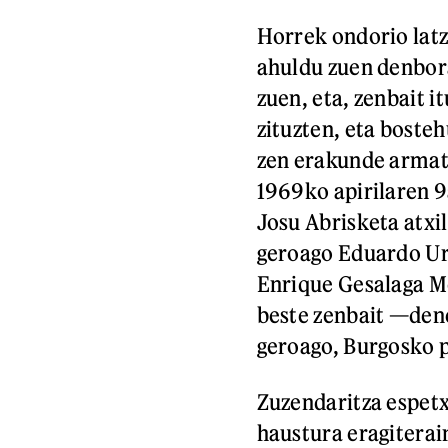
Horrek ondorio lat
ahuldu zuen denbora
zuen, eta, zenbait i
zituzten, eta bosteh
zen erakunde armat
1969ko apirilaren 9
Josu Abrisketa atxi
geroago Eduardo Ur
Enrique Gesalaga Mo
beste zenbait —den
geroago, Burgosko 
Zuzendaritza espetx
haustura eragiterai