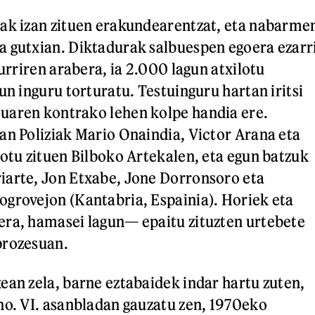
zak izan zituen erakundearentzat, eta nabarme
 gutxian. Diktadurak salbuespen egoera ezarr
turriren arabera, ia 2.000 lagun atxilotu
un inguru torturatu. Testuinguru hartan iritsi
uaren kontrako lehen kolpe handia ere.
an Poliziak Mario Onaindia, Victor Arana eta
lotu zituen Bilboko Artekalen, eta egun batzuk
iarte, Jon Etxabe, Jone Dorronsoro eta
grovejon (Kantabria, Espainia). Horiek eta
era, hamasei lagun— epaitu zituzten urtebete
prozesuan.
ean zela, barne eztabaidek indar hartu zuten,
no. VI. asanbladan gauzatu zen, 1970eko