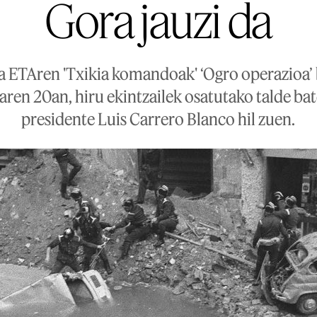
Gora jauzi da
ra ETAren 'Txikia komandoak' ‘Ogro operazioa’
ren 20an, hiru ekintzailek osatutako talde ba
presidente Luis Carrero Blanco hil zuen.