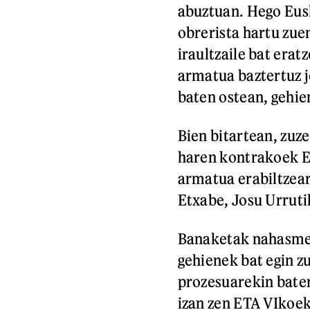
abuztuan. Hego Eusk
obrerista hartu zuen
iraultzaile bat era
armatua baztertuz j
baten ostean, gehie
Bien bitartean, zuze
haren kontrakoek E
armatua erabiltzear
Etxabe, Josu Urruti
Banaketak nahasmen
gehienek bat egin z
prozesuarekin bate
izan zen ETA VIkoek