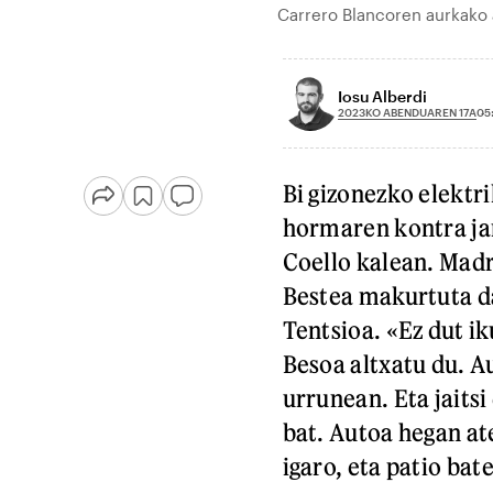
Carrero Blancoren aurkako a
Iosu Alberdi
2023KO ABENDUAREN 17A
05
Bi gizonezko elektri
hormaren kontra jar
Coello kalean. Madr
Bestea makurtuta d
Tentsioa. «Ez dut ik
Besoa altxatu du. Au
urrunean. Eta jaitsi
bat. Autoa hegan at
igaro, eta patio bat