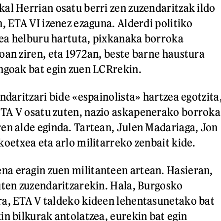
al Herrian osatu berri zen zuzendaritzak ildo
, ETA VI izenez ezaguna. Alderdi politiko
tzea helburu hartuta, pixkanaka borroka
oan ziren, eta 1972an, beste barne haustura
ngoak bat egin zuen LCRrekin.
ndaritzari bide «espainolista» hartzea egotzita
TA V osatu zuten, nazio askapenerako borroka
en alde eginda. Tartean, Julen Madariaga, Jon
koetxea eta arlo militarreko zenbait kide.
a eragin zuen militanteen artean. Hasieran,
uten zuzendaritzarekin. Hala, Burgosko
ra, ETA V taldeko kideen lehentasunetako bat
in bilkurak antolatzea, eurekin bat egin