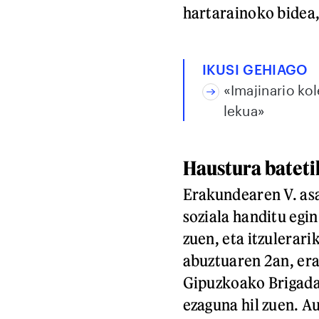
hartarainoko bidea,
IKUSI GEHIAGO
«Imajinario ko
lekua»
Haustura bateti
Erakundearen V. asa
soziala handitu egi
zuen, eta itzulerari
abuztuaren 2an, er
Gipuzkoako Brigada 
ezaguna hil zuen. Au