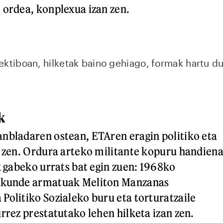
 ordea, konplexua izan zen.
lektiboan, hilketak baino gehiago, formak hartu d
k
nbladaren ostean, ETAren eragin politiko eta
n zen. Ordura arteko militante kopuru handien
k gabeko urrats bat egin zuen: 1968ko
akunde armatuak Meliton Manzanas
Politiko Sozialeko buru eta torturatzaile
rrez prestatutako lehen hilketa izan zen.