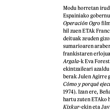
Modu horretan irud
Espainiako gobernu
Operación Ogro
fil
hil zuen ETAk Franc
deituak zeuden gizo
sumarioaren arabera
frankistaren erloju
Argala
-k Eva Fores
ekintzaileari azaldu
berak Julen Agirre 
Cómo y porqué ejec
1974). Izan ere, Be
hartu zuten ETAko h
Kixkur
-ekin eta Ja