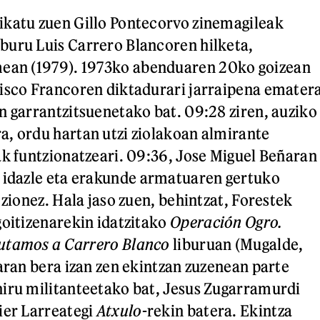
ikatu zuen Gillo Pontecorvo zinemagileak
buru Luis Carrero Blancoren hilketa,
mean (1979). 1973ko abenduaren 20ko goizean
isco Francoren diktadurari jarraipena emater
n garrantzitsuenetako bat. 09:28 ziren, auziko
, ordu hartan utzi ziolakoan almirante
ak funtzionatzeari. 09:36, Jose Miguel Beñaran
t idazle eta erakunde armatuaren gertuko
 zionez. Hala jaso zuen, behintzat, Forestek
goitizenarekin idatzitako
Operación Ogro.
utamos a Carrero Blanco
liburuan (Mugalde,
ñaran bera izan zen ekintzan zuzenean parte
iru militanteetako bat, Jesus Zugarramurdi
vier Larreategi
Atxulo
-rekin batera. Ekintza