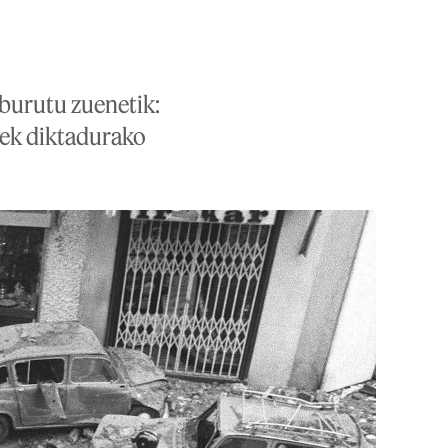
 burutu zuenetik:
tek diktadurako