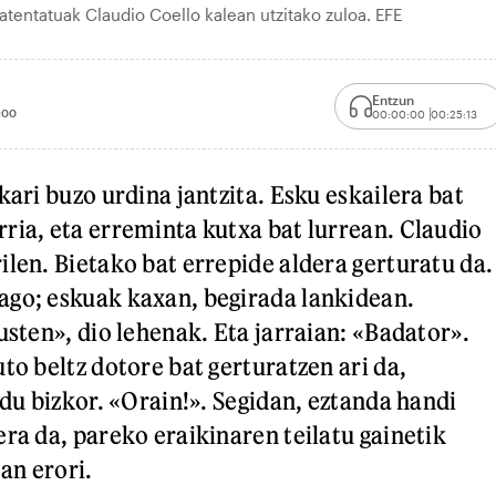
tentatuak Claudio Coello kalean utzitako zuloa. EFE
Entzun
:00
00:00:00
00:25:13
kari buzo urdina jantzita. Esku eskailera bat
ria, eta erreminta kutxa bat lurrean. Claudio
ilen. Bietako bat errepide aldera gerturatu da.
ago; eskuak kaxan, begirada lankidean.
usten», dio lehenak. Eta jarraian: «Badator».
to beltz dotore bat gerturatzen ari da,
 du bizkor. «Orain!». Segidan, eztanda handi
era da, pareko eraikinaren teilatu gainetik
ean erori.