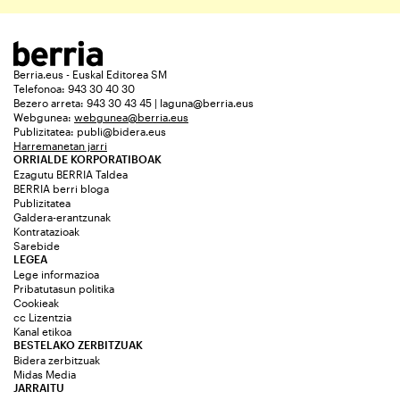
Berria.eus - Euskal Editorea SM
Telefonoa: 943 30 40 30
Bezero arreta: 943 30 43 45 | laguna@berria.eus
Webgunea:
webgunea@berria.eus
Publizitatea:
publi@bidera.eus
Harremanetan jarri
ORRIALDE KORPORATIBOAK
Ezagutu BERRIA Taldea
BERRIA berri bloga
Publizitatea
Galdera-erantzunak
Kontratazioak
Sarebide
LEGEA
Lege informazioa
Pribatutasun politika
Cookieak
cc Lizentzia
Kanal etikoa
BESTELAKO ZERBITZUAK
Bidera zerbitzuak
Midas Media
JARRAITU