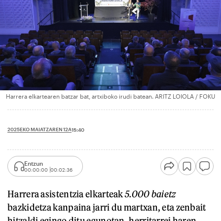
Harrera elkartearen batzar bat, artxiboko irudi batean. ARITZ LOIOLA / FOKU
2025EKO MAIATZAREN 12A
15:40
Entzun
00:00:00
00:02:36
Harrera asistentzia elkarteak
5.000 baietz
bazkidetza kanpaina jarri du martxan, eta zenbait
hitzaldi egingo ditu egunotan, herritarrei haren