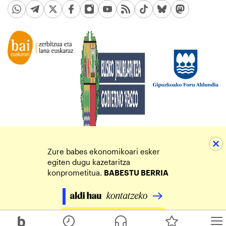
Zure babes ekonomikoari esker
egiten dugu kazetaritza
konprometitua.
BABESTU BERRIA
Egin zure ekarpena