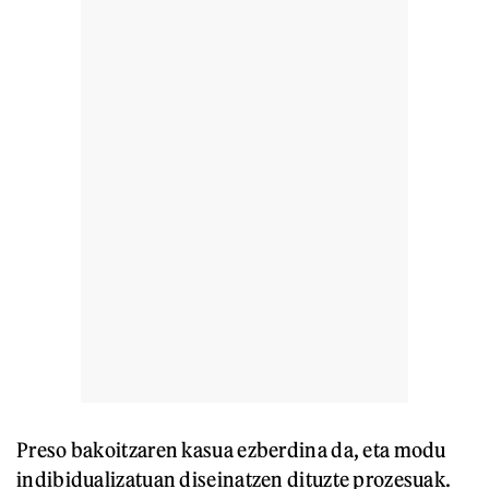
Preso bakoitzaren kasua ezberdina da, eta modu
indibidualizatuan diseinatzen dituzte prozesuak.