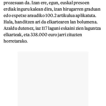
prozesuan da. Izan ere, egun, euskal presoen
erdiak inguru kalean dira, izan hirugarren graduan
edo espetxe araudiko 100.2 artikulua aplikatuta.
Hala, handitzen ari da elkartearen lan bolumena.
Azaldu dutenez, iaz 117 laguni eskaini zien laguntza
elkarteak, eta 338.000 euro jarri zituzten
horretarako.