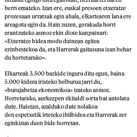
berri emateko. Izan ere, euskal presoen etxeratze
prozesuan urratsak egin ahala, elkartearen lana ere
areagotu egin da. Hain zuzen, gorakada horri
erantzuteko asmoz ekin diote kanpainari:
«Etxeratze bidea modu duinean egitea
ezinbestekoa da, eta Harrerak gaitasuna izan behar
du horretarako».
Elkarteak 3.500 bazkide inguru ditu egun, baina
5.000 kidera iristeko helburua jarri du,
«burujabetza ekonomikoa» izateko asmoz.
Horretarako, aurkezpen ekitaldi sorta bat antolatu
dute. Haietan, azalduko dute nolakoa
den espetxetik irteteko ibilbidea eta Harrerak zer
eginkizun duen bide horretan.