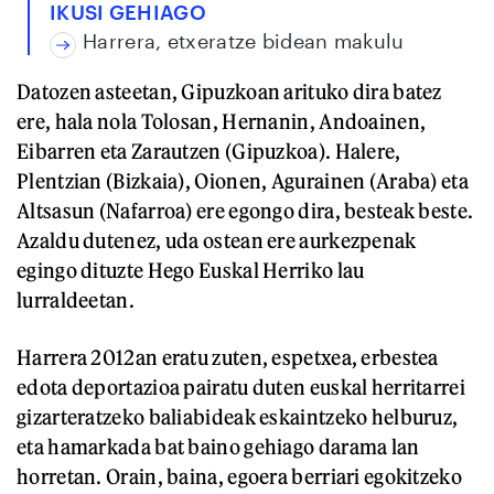
IKUSI GEHIAGO
Harrera, etxeratze bidean makulu
Datozen asteetan, Gipuzkoan arituko dira batez
ere, hala nola Tolosan, Hernanin, Andoainen,
Eibarren eta Zarautzen (Gipuzkoa). Halere,
Plentzian (Bizkaia), Oionen, Agurainen (Araba) eta
Altsasun (Nafarroa) ere egongo dira, besteak beste.
Azaldu dutenez, uda ostean ere aurkezpenak
egingo dituzte Hego Euskal Herriko lau
lurraldeetan.
Harrera 2012an eratu zuten, espetxea, erbestea
edota deportazioa pairatu duten euskal herritarrei
gizarteratzeko baliabideak eskaintzeko helburuz,
eta hamarkada bat baino gehiago darama lan
horretan. Orain, baina, egoera berriari egokitzeko