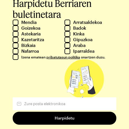
Harpidetu Berriaren
buletinetara
Mendia
Arratsaldekoa
Goizekoa
Badok
Astekaria
Kinka
Kazetaritza
Gipuzkoa
Bizkaia
Araba
Nafarroa
Iparraldea
Izena ematean
pribatutasun politika
onartzen duzu.