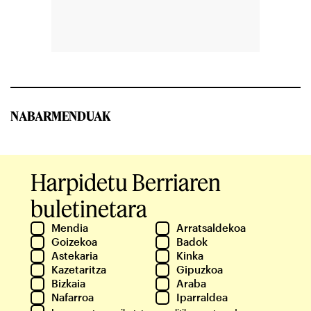
NABARMENDUAK
Harpidetu Berriaren
buletinetara
Mendia
Arratsaldekoa
Goizekoa
Badok
Astekaria
Kinka
Kazetaritza
Gipuzkoa
Bizkaia
Araba
Nafarroa
Iparraldea