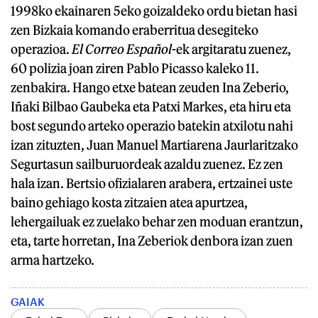
1998ko ekainaren 5eko goizaldeko ordu bietan hasi
zen Bizkaia komando eraberritua desegiteko
operazioa.
El Correo Español
-ek argitaratu zuenez,
60 polizia joan ziren Pablo Picasso kaleko 11.
zenbakira. Hango etxe batean zeuden Ina Zeberio,
Iñaki Bilbao Gaubeka eta Patxi Markes, eta hiru eta
bost segundo arteko operazio batekin atxilotu nahi
izan zituzten, Juan Manuel Martiarena Jaurlaritzako
Segurtasun sailburuordeak azaldu zuenez. Ez zen
hala izan. Bertsio ofizialaren arabera, ertzainei uste
baino gehiago kosta zitzaien atea apurtzea,
lehergailuak ez zuelako behar zen moduan erantzun,
eta, tarte horretan, Ina Zeberiok denbora izan zuen
arma hartzeko.
GAIAK