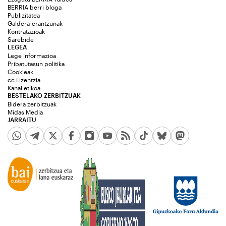
BERRIA berri bloga
Publizitatea
Galdera-erantzunak
Kontratazioak
Sarebide
LEGEA
Lege informazioa
Pribatutasun politika
Cookieak
cc Lizentzia
Kanal etikoa
BESTELAKO ZERBITZUAK
Bidera zerbitzuak
Midas Media
JARRAITU