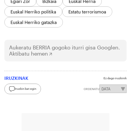
Egiari Zor
Bizkaia
Euskal Herria
Euskal Herriko politika
Estatu terrorismoa
Euskal Herriko gatazka
Aukeratu
BERRIA
gogoko iturri gisa Googlen.
Aktibatu hemen
IRUZKINAK
Ez dago iruzkinik
Iruzkin bat egin
ORDENATU