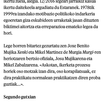
ikertu zuela, alegia. 12/2016 legeari jarraikiz kasua
ikertu daitekeela argudiatu du Estaranek. 1978tik
1999ra izandako motibazio politikoko indarkeria
egoeretan giza eskubideen urraketak jasan dituzten
biktimei aitortza eta erreparazioa emateko legea da
hori.
Lege horren bitartez gezurtatu zen Joxe Benito
Mujika
Xenki
eta Mikel Martinez de Murgia
Murgi
-ren
heriotzaren bertsio ofiziala, Josu Mujikarena eta
Mikel Zabalzarena. «Askotan, ikerketa prozesu
horiek oso motzak izan dira, oso korapilatsuak, ez
dira praktikatu normalean praktikatzen diren proba
guztiak...».
Segundo gutxian