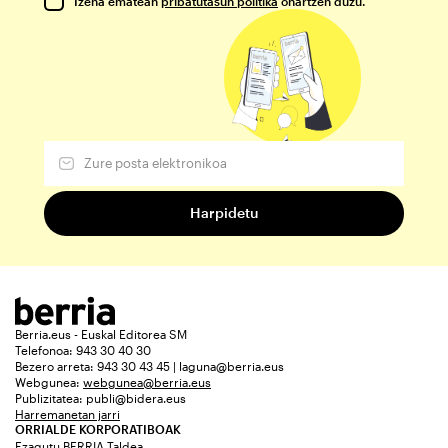
Izena ematean
pribatutasun politika
onartzen duzu.
Berria.eus - Euskal Editorea SM
Telefonoa: 943 30 40 30
Bezero arreta: 943 30 43 45 | laguna@berria.eus
Webgunea:
webgunea@berria.eus
Publizitatea:
publi@bidera.eus
Harremanetan jarri
ORRIALDE KORPORATIBOAK
Ezagutu BERRIA Taldea