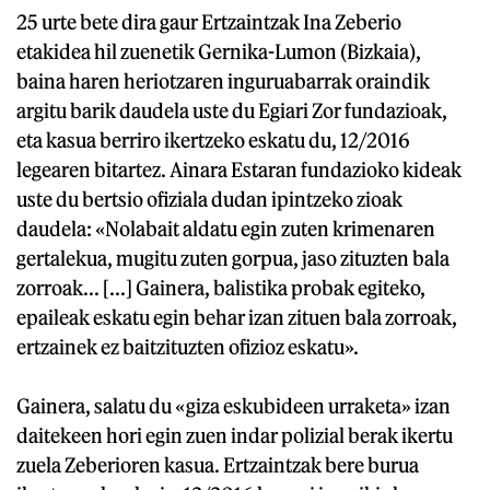
25 urte bete dira gaur Ertzaintzak Ina Zeberio
etakidea hil zuenetik Gernika-Lumon (Bizkaia),
baina haren heriotzaren inguruabarrak oraindik
argitu barik daudela uste du Egiari Zor fundazioak,
eta kasua berriro ikertzeko eskatu du, 12/2016
legearen bitartez. Ainara Estaran fundazioko kideak
uste du bertsio ofiziala dudan ipintzeko zioak
daudela: «Nolabait aldatu egin zuten krimenaren
gertalekua, mugitu zuten gorpua, jaso zituzten bala
zorroak... [...] Gainera, balistika probak egiteko,
epaileak eskatu egin behar izan zituen bala zorroak,
ertzainek ez baitzituzten ofizioz eskatu».
Gainera, salatu du «giza eskubideen urraketa» izan
daitekeen hori egin zuen indar polizial berak ikertu
zuela Zeberioren kasua. Ertzaintzak bere burua