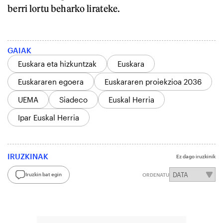
berri lortu beharko lirateke.
GAIAK
Euskara eta hizkuntzak
Euskara
Euskararen egoera
Euskararen proiekzioa 2036
UEMA
Siadeco
Euskal Herria
Ipar Euskal Herria
IRUZKINAK
Ez dago iruzkinik
Iruzkin bat egin
ORDENATU