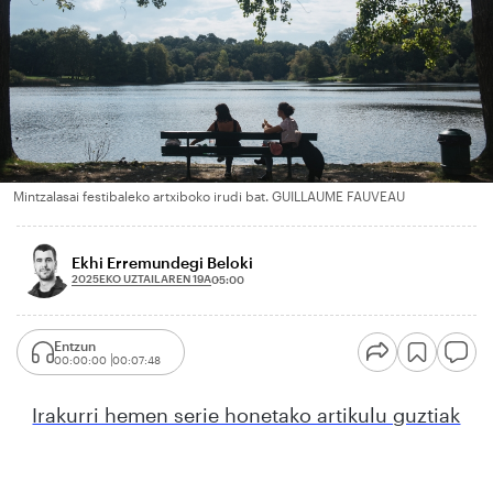
Mintzalasai festibaleko artxiboko irudi bat. GUILLAUME FAUVEAU
Ekhi Erremundegi Beloki
2025EKO UZTAILAREN 19A
05:00
Entzun
00:00:00
00:07:48
Irakurri hemen serie honetako artikulu guztiak