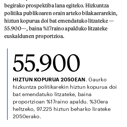
begirako prospektiba lana egiteko. Hizkuntza
politika publikoaren orain arteko bilakaerarekin,
hiztun kopurua doi bat emendatuko litzateke —
55.900—, baina %17raino apalduko litzateke
euskaldunen proportzioa.
55.900
HIZTUN KOPURUA 2050EAN
. Gaurko
hizkuntza politikarekin hiztun kopurua doi
bat emendatuko litzateke, baina
proportzioan %17raino apaldu. %30era
heltzeko, 97.225 hiztun beharko lirateke
2050erako.