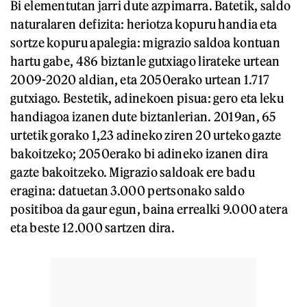
Bi elementutan jarri dute azpimarra. Batetik, saldo
naturalaren defizita: heriotza kopuru handia eta
sortze kopuru apalegia: migrazio saldoa kontuan
hartu gabe, 486 biztanle gutxiago lirateke urtean
2009-2020 aldian, eta 2050erako urtean 1.717
gutxiago. Bestetik, adinekoen pisua: gero eta leku
handiagoa izanen dute biztanlerian. 2019an, 65
urtetik gorako 1,23 adineko ziren 20 urteko gazte
bakoitzeko; 2050erako bi adineko izanen dira
gazte bakoitzeko. Migrazio saldoak ere badu
eragina: datuetan 3.000 pertsonako saldo
positiboa da gaur egun, baina errealki 9.000 atera
eta beste 12.000 sartzen dira.