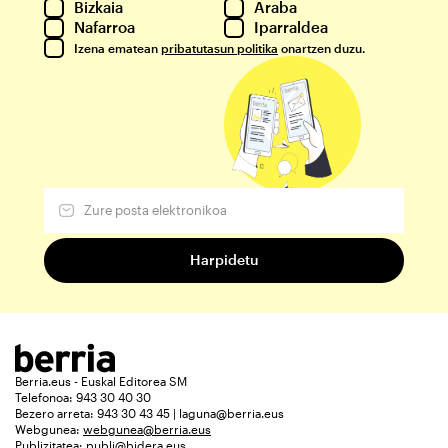
Bizkaia
Araba
Nafarroa
Iparraldea
Izena ematean
pribatutasun politika
onartzen duzu.
Berria.eus - Euskal Editorea SM
Telefonoa: 943 30 40 30
Bezero arreta: 943 30 43 45 | laguna@berria.eus
Webgunea:
webgunea@berria.eus
Publizitatea:
publi@bidera.eus