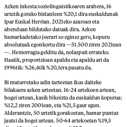
Azken inkesta soziolinguistikoaren arabera, 16
urtetik gorako biztanleen %20,1 dira euskaldunak
Ipar Euskal Herrian. 2021eko azaroan eta
abenduan bildutako datuak dira. Azken
hamarkadetako joerari so eginez gero, kopuru
absolutuak egonkortu dira —51.500 ziren 2021ean
—. Hemorragia gelditu da, nolazpait errateko.
Haatik, proportzioan apaldu eta apaldu ari da
1996tik: %26,4tik %20,1era pasatu da.
Bi muturretako adin tarteetan ikus daiteke
bilakaera azken urteetan. 16-24 urtekoen artean,
hogei urtean, kasik bikoiztu da euskaldun kopurua:
%12,2 ziren 2001ean, eta %21,5 gaur egun.
Alderantziz, 50 urtetik gorakoetan, hamar puntuz
jautsi da hogei urtean. 50-64 artekoetan %19,3