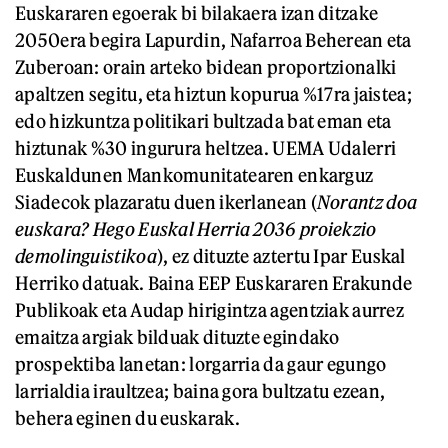
Euskararen egoerak bi bilakaera izan ditzake
2050era begira Lapurdin, Nafarroa Beherean eta
Zuberoan: orain arteko bidean proportzionalki
apaltzen segitu, eta hiztun kopurua %17ra jaistea;
edo hizkuntza politikari bultzada bat eman eta
hiztunak %30 ingurura heltzea. UEMA Udalerri
Euskaldunen Mankomunitatearen enkarguz
Siadecok plazaratu duen ikerlanean (
Norantz doa
euskara? Hego Euskal Herria 2036 proiekzio
demolinguistikoa
),
ez dituzte aztertu Ipar Euskal
Herriko datuak. Baina EEP Euskararen Erakunde
Publikoak eta Audap hirigintza agentziak aurrez
emaitza argiak bilduak dituzte egindako
prospektiba lanetan: lorgarria da gaur egungo
larrialdia iraultzea; baina gora bultzatu ezean,
behera eginen du euskarak.