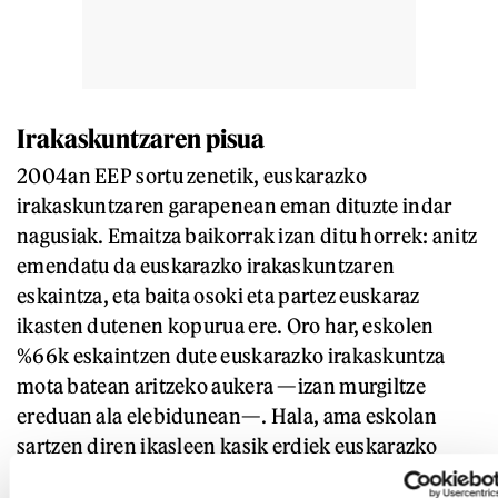
Irakaskuntzaren pisua
2004an EEP sortu zenetik, euskarazko
irakaskuntzaren garapenean eman dituzte indar
nagusiak. Emaitza baikorrak izan ditu horrek: anitz
emendatu da euskarazko irakaskuntzaren
eskaintza, eta baita osoki eta partez euskaraz
ikasten dutenen kopurua ere. Oro har, eskolen
%66k eskaintzen dute euskarazko irakaskuntza
mota batean aritzeko aukera —izan murgiltze
ereduan ala elebidunean—. Hala, ama eskolan
sartzen diren ikasleen kasik erdiek euskarazko
irakaskuntza mota batean ematen dute izena.