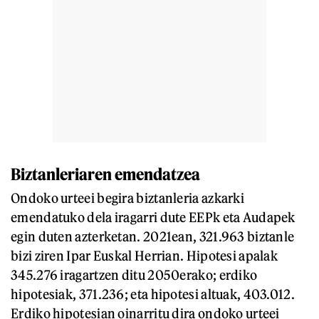
Biztanleriaren emendatzea
Ondoko urteei begira biztanleria azkarki
emendatuko dela iragarri dute EEPk eta Audapek
egin duten azterketan. 2021ean, 321.963 biztanle
bizi ziren Ipar Euskal Herrian. Hipotesi apalak
345.276 iragartzen ditu 2050erako; erdiko
hipotesiak, 371.236; eta hipotesi altuak, 403.012.
Erdiko hipotesian oinarritu dira ondoko urteei