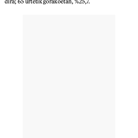
dira; 65 urtetik gorakoetan, %25,7.