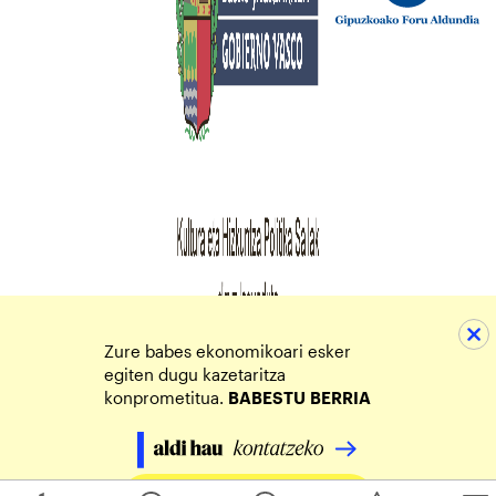
Zure babes ekonomikoari esker
egiten dugu kazetaritza
konprometitua.
BABESTU
BERRIA