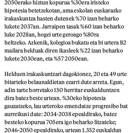
2050erako hiztun kopurua %30era iristeko
hipotesia betetzekotan, ama eskolan euskarazko
irakaskuntza hasten dutenek %70 izan beharko
lukete 2037an. Jarraipen tasak %60 izan beharko
luke 2028an, hogei urte geroago %80ra
heltzeko. Azkenik, kolegioa bukatu eta bi urtera B2
mailara helduak diren ikasleek %22 izan beharko
lukete 2030ean, eta %57 2050ean.
Helduen irakaskuntzari dagokionez, 20 eta 49 urte
bitarteko belaunaldietan ezarri dute arreta. Egun,
adin tarte horretako 150 herritar euskalduntzen
dira batez beste urtean. %30eko hipotesia
gauzatzeko, lau urteroko emendatze progresibo bat
aurreikusi dute: 2034-2038 epealdirako, batez
besteko kopurua 705era igo beharko litzateke;
2046-2050 epealdirako, urtean 1.352 euskaldun