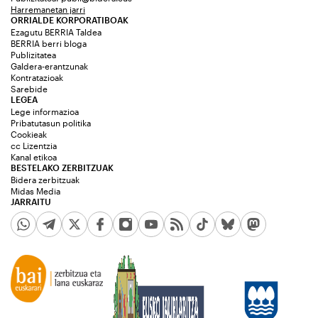
Harremanetan jarri
ORRIALDE KORPORATIBOAK
Ezagutu BERRIA Taldea
BERRIA berri bloga
Publizitatea
Galdera-erantzunak
Kontratazioak
Sarebide
LEGEA
Lege informazioa
Pribatutasun politika
Cookieak
cc Lizentzia
Kanal etikoa
BESTELAKO ZERBITZUAK
Bidera zerbitzuak
Midas Media
JARRAITU