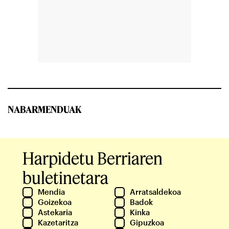
NABARMENDUAK
Harpidetu Berriaren
buletinetara
Mendia
Arratsaldekoa
Goizekoa
Badok
Astekaria
Kinka
Kazetaritza
Gipuzkoa