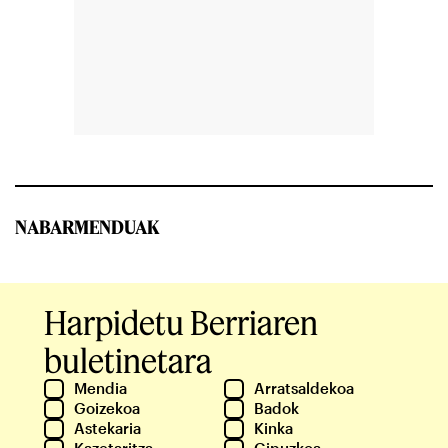
NABARMENDUAK
Harpidetu Berriaren
buletinetara
Mendia
Arratsaldekoa
Goizekoa
Badok
Astekaria
Kinka
Kazetaritza
Gipuzkoa