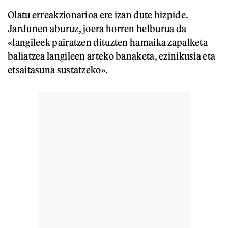
Olatu erreakzionarioa ere izan dute hizpide.
Jardunen aburuz, joera horren helburua da
«langileek pairatzen dituzten hamaika zapalketa
baliatzea langileen arteko banaketa, ezinikusia eta
etsaitasuna sustatzeko».