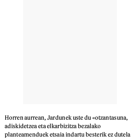
Horren aurrean, Jardunek uste du «otzantasuna,
adiskidetzea eta elkarbizitza bezalako
planteamenduek etsaia indartu besterik ez dutela