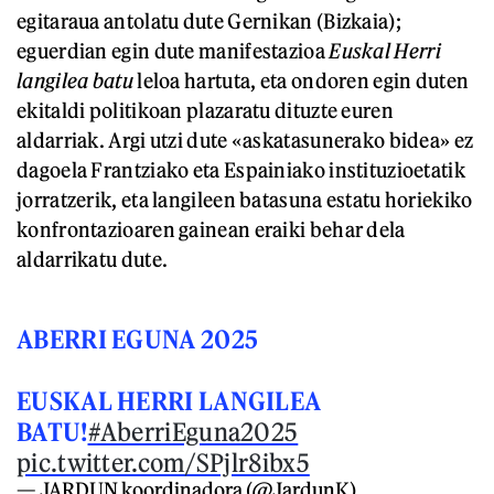
egitaraua antolatu dute Gernikan (Bizkaia);
eguerdian egin dute manifestazioa
Euskal Herri
langilea batu
leloa hartuta, eta ondoren egin duten
ekitaldi politikoan plazaratu dituzte euren
aldarriak. Argi utzi dute «askatasunerako bidea» ez
dagoela Frantziako eta Espainiako instituzioetatik
jorratzerik, eta langileen batasuna estatu horiekiko
konfrontazioaren gainean eraiki behar dela
aldarrikatu dute.
ABERRI EGUNA 2025
EUSKAL HERRI LANGILEA
BATU!
#AberriEguna2025
pic.twitter.com/SPjlr8ibx5
— JARDUN koordinadora (@JardunK)