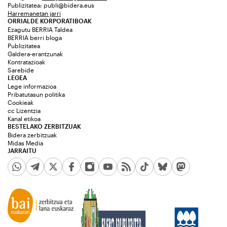
Publizitatea:
publi@bidera.eus
Harremanetan jarri
ORRIALDE KORPORATIBOAK
Ezagutu BERRIA Taldea
BERRIA berri bloga
Publizitatea
Galdera-erantzunak
Kontratazioak
Sarebide
LEGEA
Lege informazioa
Pribatutasun politika
Cookieak
cc Lizentzia
Kanal etikoa
BESTELAKO ZERBITZUAK
Bidera zerbitzuak
Midas Media
JARRAITU