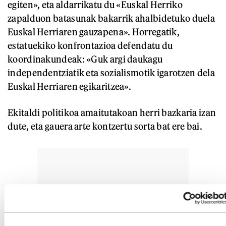
egiten», eta aldarrikatu du «Euskal Herriko
zapalduon batasunak bakarrik ahalbidetuko duela
Euskal Herriaren gauzapena». Horregatik,
estatuekiko konfrontazioa defendatu du
koordinakundeak: «Guk argi daukagu
independentziatik eta sozialismotik igarotzen dela
Euskal Herriaren egikaritzea».
Ekitaldi politikoa amaitutakoan herri bazkaria izan
dute, eta gauera arte kontzertu sorta bat ere bai.