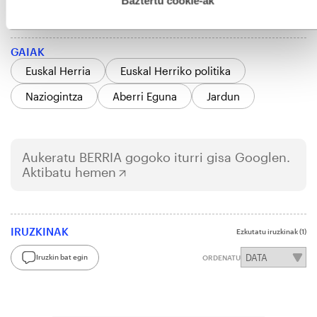
Baztertu cookie-ak
GAIAK
Euskal Herria
Euskal Herriko politika
Naziogintza
Aberri Eguna
Jardun
Aukeratu
BERRIA
gogoko iturri gisa Googlen.
Aktibatu hemen
IRUZKINAK
Ezkutatu iruzkinak
(1)
Iruzkin bat egin
ORDENATU