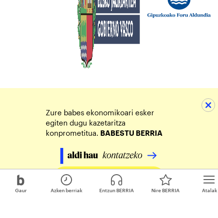
Zure babes ekonomikoari esker
egiten dugu kazetaritza
konprometitua.
BABESTU BERRIA
Egin zure ekarpena
Gaur
Azken berriak
Entzun BERRIA
Nire BERRIA
Atalak