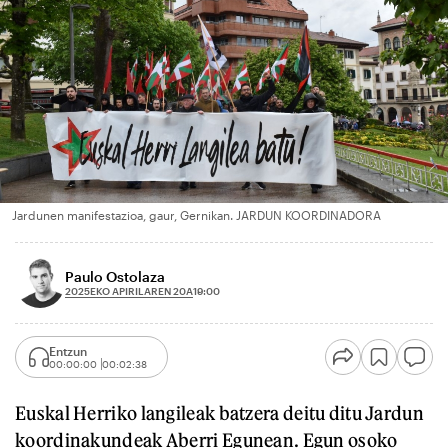
Jardunen manifestazioa, gaur, Gernikan. JARDUN KOORDINADORA
Paulo Ostolaza
2025EKO APIRILAREN 20A
19:00
Entzun
00:00:00
00:02:38
Euskal Herriko langileak batzera deitu ditu Jardun
koordinakundeak Aberri Egunean. Egun osoko