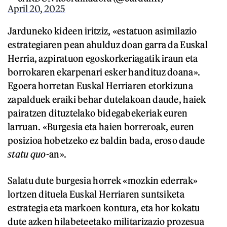
April 20, 2025
Jarduneko kideen iritziz, «estatuon asimilazio
estrategiaren pean ahulduz doan garra da Euskal
Herria, azpiratuon egoskorkeriagatik iraun eta
borrokaren ekarpenari esker handituz doana».
Egoera horretan Euskal Herriaren etorkizuna
zapalduek eraiki behar dutelakoan daude, haiek
pairatzen dituztelako bidegabekeriak euren
larruan. «Burgesia eta haien borreroak, euren
posizioa hobetzeko ez baldin bada, eroso daude
statu quo
-an».
Salatu dute burgesia horrek «mozkin ederrak»
lortzen dituela Euskal Herriaren suntsiketa
estrategia eta markoen kontura, eta hor kokatu
dute azken hilabeteetako militarizazio prozesua