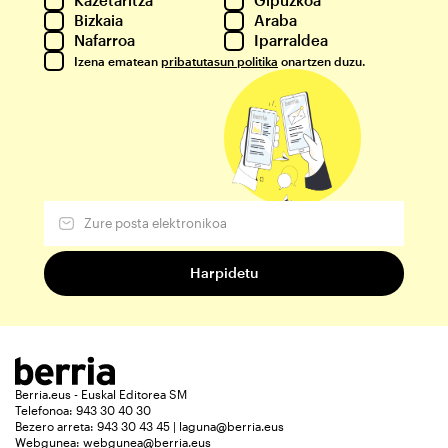
Bizkaia
Araba
Nafarroa
Iparraldea
Izena ematean
pribatutasun politika
onartzen duzu.
Berria.eus - Euskal Editorea SM
Telefonoa: 943 30 40 30
Bezero arreta: 943 30 43 45 | laguna@berria.eus
Webgunea:
webgunea@berria.eus