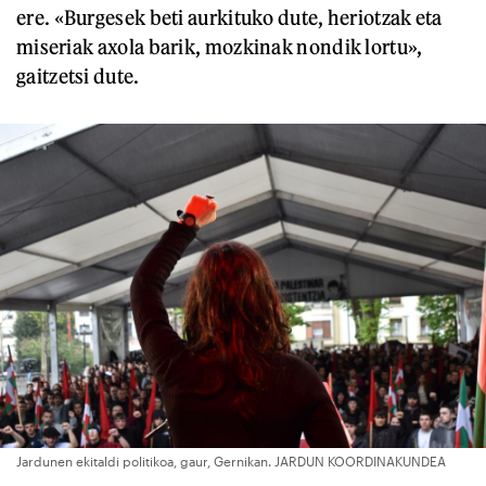
ere. «Burgesek beti aurkituko dute, heriotzak eta
miseriak axola barik, mozkinak nondik lortu»,
gaitzetsi dute.
Jardunen ekitaldi politikoa, gaur, Gernikan. JARDUN KOORDINAKUNDEA