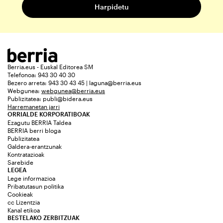
Berria.eus - Euskal Editorea SM
Telefonoa: 943 30 40 30
Bezero arreta: 943 30 43 45 | laguna@berria.eus
Webgunea:
webgunea@berria.eus
Publizitatea:
publi@bidera.eus
Harremanetan jarri
ORRIALDE KORPORATIBOAK
Ezagutu BERRIA Taldea
BERRIA berri bloga
Publizitatea
Galdera-erantzunak
Kontratazioak
Sarebide
LEGEA
Lege informazioa
Pribatutasun politika
Cookieak
cc Lizentzia
Kanal etikoa
BESTELAKO ZERBITZUAK