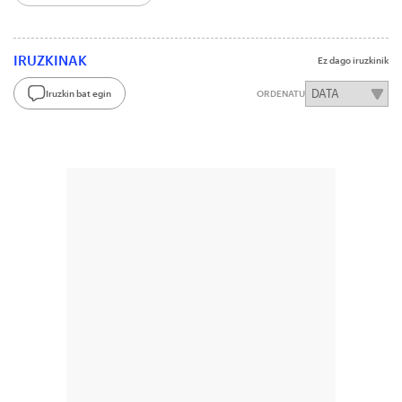
IRUZKINAK
Ez dago iruzkinik
Iruzkin bat egin
ORDENATU