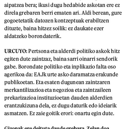
aipatzea bera; ikusi dugu hedabide askotan ere ez
direla grebaren berri ematen ari. Aldi berean, gure
gogoetetatik datozen kontzeptuak erabiltzen
dituzte, baina hitzez soilik: ez daukate ezer
aldatzeko borondaterik.
URCUYO:
Pertsona eta alderdi politiko askok hitz
egiten dute zaintzaz, baina sarri oinarri sendorik
gabe. Borondate politiko eta inplikazio falta oso
agerikoa da: EAJk urte asko daramatza erakunde
publikoetan. Eta esaten dugunean zaintzaren
merkantilizazioa eta negozioa eta zaintzaileen
prekarizazioa instituzioetan dauden alderdien
erantzukizuna dela, ez dugu daturik edo ideiarik
asmatzen. Ez zaie goitik erori: onartu egin dute.
Gizonak ere deituta daude grebara. Zelan doa