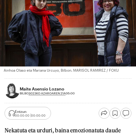
Ainhoa Olaso eta Mariana Urcuyo, Bilbon. MARISOL RAMIREZ / FOKU
Maite Asensio Lozano
2023KO AZAROAREN 21A
BILBO
05:00
Entzun
00:00:00
00:00:00
Nekatuta eta urduri, baina emozionatuta daude