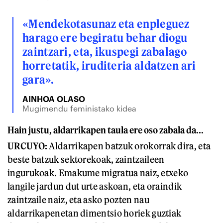
«Mendekotasunaz eta enpleguez
harago ere begiratu behar diogu
zaintzari, eta, ikuspegi zabalago
horretatik, iruditeria aldatzen ari
gara».
AINHOA OLASO
Mugimendu feministako kidea
Hain justu, aldarrikapen taula ere oso zabala da...
URCUYO:
Aldarrikapen batzuk orokorrak dira, eta
beste batzuk sektorekoak, zaintzaileen
ingurukoak. Emakume migratua naiz, etxeko
langile jardun dut urte askoan, eta oraindik
zaintzaile naiz, eta asko pozten nau
aldarrikapenetan dimentsio horiek guztiak