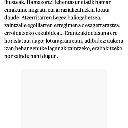
ikusteak. Hamazortzi lehentasunetatik hamar
emakume migratu eta arrazializatuekin lotuta
daude: Atzerritarren Legea baliogabetzea,
zaintzaile egoiliarren erregimena desagerraraztea,
erroldatzeko eskubidea... Erantzukidetasuna ere
hor islatuta dago; loturagrametan, adibidez: aukera
izan behar genuke lagunak zaintzeko, erabakitzeko
nor zaindu nahi dugun.