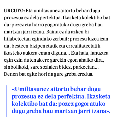
URCUYO:
Eta umiltasunez aitortu behar dugu
prozesua ez dela perfektua. Ikasketa kolektibo bat
da: pozez eta harro gogoratuko dugu greba hau
martxan jarri izana. Baina ez da azken bi
hilabeteetan egindako zerbait: prozesu luzea izan
da, besteen bizipenetatik eta errealitateetatik
ikasteko aukera eman diguna... Eta hala, lanuztea
egin ezin dutenak ere gurekin egon ahalko dira,
sinbolikoki, sare sozialen bidez, parkeetan...
Denen bat egite hori da gure greba eredua.
«Umiltasunez aitortu behar dugu
prozesua ez dela perfektua. Ikasketa
kolektibo bat da: pozez gogoratuko
dugu greba hau martxan jarri izana».