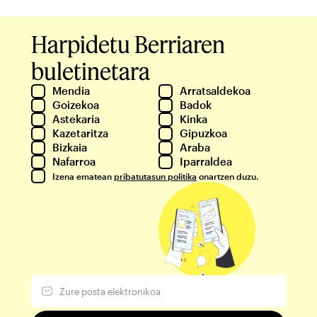
Harpidetu Berriaren
buletinetara
Mendia
Arratsaldekoa
Goizekoa
Badok
Astekaria
Kinka
Kazetaritza
Gipuzkoa
Bizkaia
Araba
Nafarroa
Iparraldea
Izena ematean
pribatutasun politika
onartzen duzu.