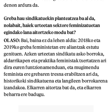
denon ardura da.
Greba hau sindikatuekin planteatzea ba al da,
nolabait, haiek urteetan sektore feminizatuetan
egindako lana aitortzeko modu bat?
OLASO:
Bai, baina ez da lehen aldia: 2018ko eta
2019ko greba feministetan ere aliantzak estutu
genituen. Azken urteetan sindikatu asko borroka,
aldarrikapen eta praktika feministak txertatzen ari
dira euren funtzionamenduan, eta mugimendu
feminista ere grebaren tresna erabiltzen ari da,
historikoki sindikatuena eta langileen borrokarena
izandakoa. Elkarren aitortza bat da, eta elkarren
beharra ere badugu.