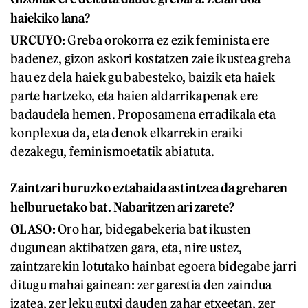
haiekiko lana?
URCUYO:
Greba orokorra ez ezik feminista ere
badenez, gizon askori kostatzen zaie ikustea greba
hau ez dela haiek gu babesteko, baizik eta haiek
parte hartzeko, eta haien aldarrikapenak ere
badaudela hemen. Proposamena erradikala eta
konplexua da, eta denok elkarrekin eraiki
dezakegu, feminismoetatik abiatuta.
Zaintzari buruzko eztabaida astintzea da grebaren
helburuetako bat. Nabaritzen ari zarete?
OLASO:
Oro har, bidegabekeria bat ikusten
dugunean aktibatzen gara, eta, nire ustez,
zaintzarekin lotutako hainbat egoera bidegabe jarri
ditugu mahai gainean: zer garestia den zaindua
izatea, zer leku gutxi dauden zahar etxeetan, zer