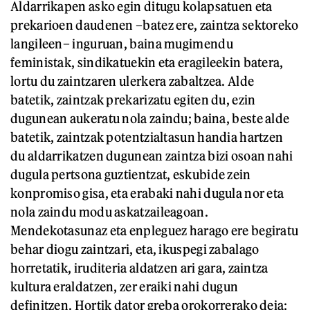
Aldarrikapen asko egin ditugu kolapsatuen eta
prekarioen daudenen –batez ere, zaintza sektoreko
langileen– inguruan, baina mugimendu
feministak, sindikatuekin eta eragileekin batera,
lortu du zaintzaren ulerkera zabaltzea. Alde
batetik, zaintzak prekarizatu egiten du, ezin
dugunean aukeratu nola zaindu; baina, beste alde
batetik, zaintzak potentzialtasun handia hartzen
du aldarrikatzen dugunean zaintza bizi osoan nahi
dugula pertsona guztientzat, eskubide zein
konpromiso gisa, eta erabaki nahi dugula nor eta
nola zaindu modu askatzaileagoan.
Mendekotasunaz eta enpleguez harago ere begiratu
behar diogu zaintzari, eta, ikuspegi zabalago
horretatik, iruditeria aldatzen ari gara, zaintza
kultura eraldatzen, zer eraiki nahi dugun
definitzen. Hortik dator greba orokorrerako deia: