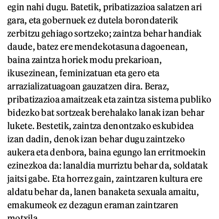
egin nahi dugu. Batetik, pribatizazioa salatzen ari
gara, eta gobernuek ez dutela borondaterik
zerbitzu gehiago sortzeko; zaintza behar handiak
daude, batez ere mendekotasuna dagoenean,
baina zaintza horiek modu prekarioan,
ikusezinean, feminizatuan eta gero eta
arrazializatuagoan gauzatzen dira. Beraz,
pribatizazioa amaitzeak eta zaintza sistema publiko
bidezko bat sortzeak berehalako lanak izan behar
lukete. Bestetik, zaintza denontzako eskubidea
izan dadin, denok izan behar dugu zaintzeko
aukera eta denbora, baina egungo lan erritmoekin
ezinezkoa da: lanaldia murriztu behar da, soldatak
jaitsi gabe. Eta horrez gain, zaintzaren kultura ere
aldatu behar da, lanen banaketa sexuala amaitu,
emakumeok ez dezagun eraman zaintzaren
motxila.