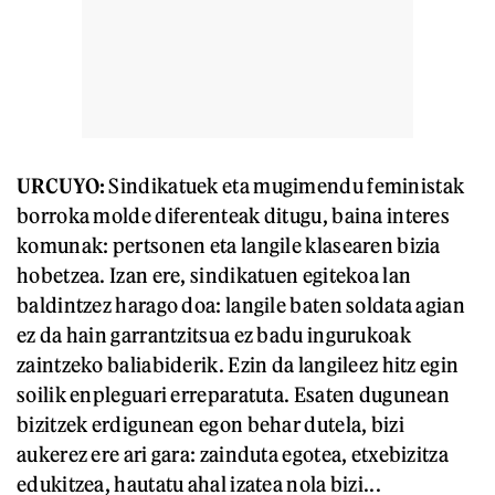
URCUYO:
Sindikatuek eta mugimendu feministak
borroka molde diferenteak ditugu, baina interes
komunak: pertsonen eta langile klasearen bizia
hobetzea. Izan ere, sindikatuen egitekoa lan
baldintzez harago doa: langile baten soldata agian
ez da hain garrantzitsua ez badu ingurukoak
zaintzeko baliabiderik. Ezin da langileez hitz egin
soilik enpleguari erreparatuta. Esaten dugunean
bizitzek erdigunean egon behar dutela, bizi
aukerez ere ari gara: zainduta egotea, etxebizitza
edukitzea, hautatu ahal izatea nola bizi...