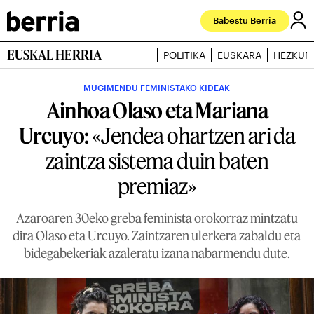
Babestu Berria
EUSKAL HERRIA
POLITIKA
EUSKARA
HEZKUN
MUGIMENDU FEMINISTAKO KIDEAK
Ainhoa Olaso eta Mariana
Urcuyo:
«Jendea ohartzen ari da
zaintza sistema duin baten
premiaz»
Azaroaren 30eko greba feminista orokorraz mintzatu
dira Olaso eta Urcuyo. Zaintzaren ulerkera zabaldu eta
bidegabekeriak azaleratu izana nabarmendu dute.