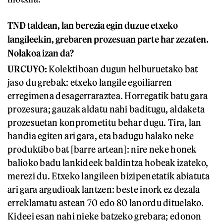
TND taldean, lan berezia egin duzue etxeko
langileekin, grebaren prozesuan parte har zezaten.
Nolakoa izan da?
URCUYO:
Kolektiboan dugun helburuetako bat
jaso du grebak: etxeko langile egoiliarren
erregimena desagerraraztea. Horregatik batu gara
prozesura; gauzak aldatu nahi baditugu, aldaketa
prozesuetan konprometitu behar dugu. Tira, lan
handia egiten ari gara, eta badugu halako neke
produktibo bat [barre artean]: nire neke honek
balioko badu lankideek baldintza hobeak izateko,
merezi du. Etxeko langileen bizipenetatik abiatuta
ari gara argudioak lantzen: beste inork ez dezala
erreklamatu astean 70 edo 80 lanordu dituelako.
Kideei esan nahi nieke batzeko grebara; edonon