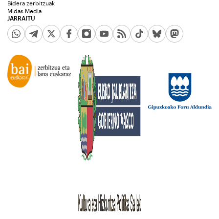
Bidera zerbitzuak
Midas Media
JARRAITU