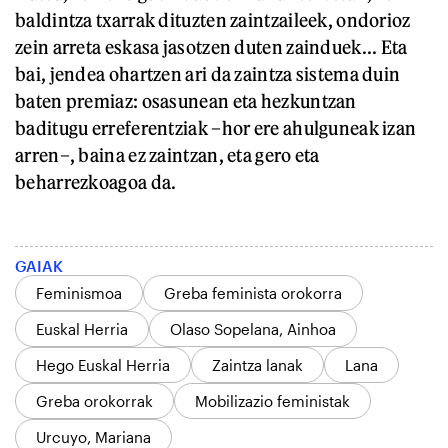
baldintza txarrak dituzten zaintzaileek, ondorioz
zein arreta eskasa jasotzen duten zainduek... Eta
bai, jendea ohartzen ari da zaintza sistema duin
baten premiaz: osasunean eta hezkuntzan
baditugu erreferentziak –hor ere ahulguneak izan
arren–, baina ez zaintzan, eta gero eta
beharrezkoagoa da.
GAIAK
Feminismoa
Greba feminista orokorra
Euskal Herria
Olaso Sopelana, Ainhoa
Hego Euskal Herria
Zaintza lanak
Lana
Greba orokorrak
Mobilizazio feministak
Urcuyo, Mariana