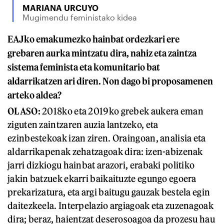
MARIANA URCUYO
Mugimendu feministako kidea
EAJko emakumezko hainbat ordezkari ere
grebaren aurka mintzatu dira, nahiz eta zaintza
sistema feminista eta komunitario bat
aldarrikatzen ari diren. Non dago bi proposamenen
arteko aldea?
OLASO:
2018ko eta 2019ko grebek aukera eman
ziguten zaintzaren auzia lantzeko, eta
ezinbestekoak izan ziren. Oraingoan, analisia eta
aldarrikapenak zehatzagoak dira: izen-abizenak
jarri dizkiogu hainbat arazori, erabaki politiko
jakin batzuek ekarri baikaituzte egungo egoera
prekarizatura, eta argi baitugu gauzak bestela egin
daitezkeela. Interpelazio argiagoak eta zuzenagoak
dira; beraz, haientzat deserosoagoa da prozesu hau