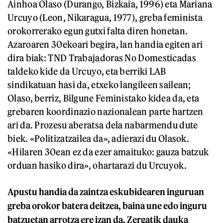
Ainhoa Olaso (Durango, Bizkaia, 1996) eta Mariana
Urcuyo (Leon, Nikaragua, 1977), greba feminista
orokorrerako egun gutxi falta diren honetan.
Azaroaren 30ekoari begira, lan handia egiten ari
dira biak: TND Trabajadoras No Domesticadas
taldeko kide da Urcuyo, eta berriki LAB
sindikatuan hasi da, etxeko langileen sailean;
Olaso, berriz, Bilgune Feministako kidea da, eta
grebaren koordinazio nazionalean parte hartzen
ari da. Prozesu aberatsa dela nabarmendu dute
biek. «Politizatzailea da», adierazi du Olasok.
«Hilaren 30ean ez da ezer amaituko: gauza batzuk
orduan hasiko dira», ohartarazi du Urcuyok.
Apustu handia da zaintza eskubidearen inguruan
greba orokor batera deitzea, baina une edo inguru
batzuetan arrotza ere izan da. Zergatik dauka