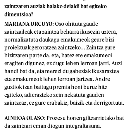
zaintzaren auziak halako deialdi bat egiteko
dimentsioa?
MARIANA URCUYO:
Oso ohituta gaude
zaintzaileak eta zaintza beharra ikusezin uztera,
normalizatuta daukagu emakumeok geure bizi
proiektuak geroratzea zaintzeko... Zaintza gure
bizitzaren parte da, eta, batez ere emakumeoi
eragiten digunez, ez dugu lehen lerroan jarri. Auzi
handi bat da, eta merezi du gabeziak ikusaraztea
eta emakumeok lehen lerroan jartzea. Andre
guztiok izan baitugu premia honi buruz hitz
egiteko, adierazteko zein nekatuta gauden
zaintzeaz, ez gure erabakiz, baizik eta derrigortuta.
AINHOA OLASO:
Prozesu honen giltzarrietako bat
da zaintzari eman diogun integraltasuna.