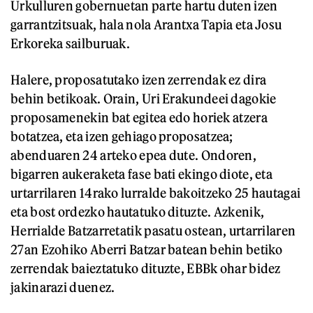
Urkulluren gobernuetan parte hartu duten izen
garrantzitsuak, hala nola Arantxa Tapia eta Josu
Erkoreka sailburuak.
Halere, proposatutako izen zerrendak ez dira
behin betikoak. Orain, Uri Erakundeei dagokie
proposamenekin bat egitea edo horiek atzera
botatzea, eta izen gehiago proposatzea;
abenduaren 24 arteko epea dute. Ondoren,
bigarren aukeraketa fase bati ekingo diote, eta
urtarrilaren 14rako lurralde bakoitzeko 25 hautagai
eta bost ordezko hautatuko dituzte. Azkenik,
Herrialde Batzarretatik pasatu ostean, urtarrilaren
27an Ezohiko Aberri Batzar batean behin betiko
zerrendak baieztatuko dituzte, EBBk ohar bidez
jakinarazi duenez.