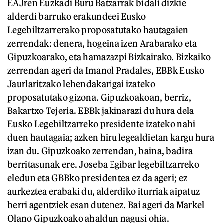
EAJren Euzkadi Buru Batzarrak bidali dizkie
alderdi barruko erakundeei Eusko
Legebiltzarrerako proposatutako hautagaien
zerrendak: denera, hogeina izen Arabarako eta
Gipuzkoarako, eta hamazazpi Bizkairako. Bizkaiko
zerrendan ageri da Imanol Pradales, EBBk Eusko
Jaurlaritzako lehendakarigai izateko
proposatutako gizona. Gipuzkoakoan, berriz,
Bakartxo Tejeria. EBBk jakinarazi du hura dela
Eusko Legebiltzarreko presidente izateko nahi
duen hautagaia; azken hiru legealdietan kargu hura
izan du. Gipuzkoako zerrendan, baina, badira
berritasunak ere. Joseba Egibar legebiltzarreko
eledun eta GBBko presidentea ez da ageri; ez
aurkeztea erabaki du, alderdiko iturriak aipatuz
berri agentziek esan dutenez. Bai ageri da Markel
Olano Gipuzkoako ahaldun nagusi ohia.