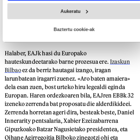
Webgune honek cookie propioak eta hirugarrenen cookie-
Aukeratu
fitxategiak erabiltzen ditu. Zure esperientzia eta zerbitzuak
hobetzeko asmoz, cookie teknologiaz baliatzen gara. Ohar
hau onartuz gero, teknologia hori erabiltzeko baimen
esplizitua ematen diguzu.
Gehiago irakurri
Baztertu cookie-ak
Halaber, EAJk hasi du Europako
hauteskundeetarako barne prozesua ere.
Izaskun
Bilbao
ez da berriz hautagai izango, iragan
larunbatean iragarri zuenez. «Aro baten amaiera»
dela esan zuen, bost urteko hiru legealdi eginda
Europan. Haren ordezkoaren bila, EAJren EBBk 32
izeneko zerrenda bat proposatu die alderdikideei.
Zerrenda horretan ageri dira, besteak beste, Daniel
Innerarity pentsalaria, Xabier Ezeizabarrena
Gipuzkoako Batzar Nagusietako presidentea, eta
Oihane Agirregoitia Bilboko zinegotzi ohi eta