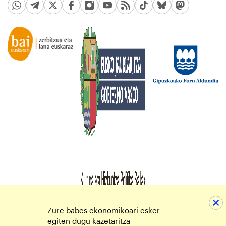
Zure babes ekonomikoari esker
egiten dugu kazetaritza