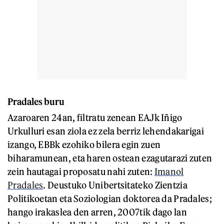
Pradales buru
Azaroaren 24an, filtratu zenean EAJk Iñigo
Urkulluri esan ziola ez zela berriz lehendakarigai
izango, EBBk ezohiko bilera egin zuen
biharamunean, eta haren ostean ezagutarazi zuten
zein hautagai proposatu nahi zuten:
Imanol
Pradales
. Deustuko Unibertsitateko Zientzia
Politikoetan eta Soziologian doktorea da Pradales;
hango irakaslea den arren, 2007tik dago lan