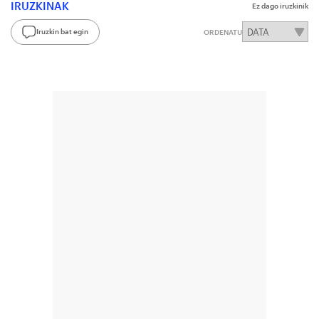
IRUZKINAK
Ez dago iruzkinik
Iruzkin bat egin
ORDENATU