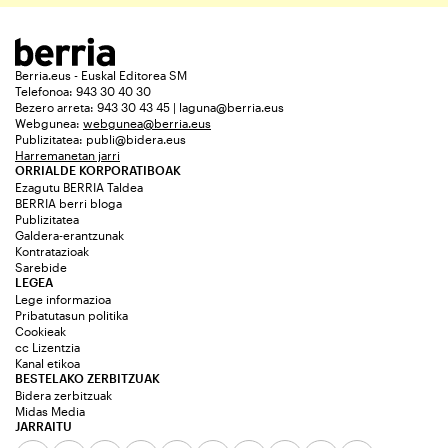
Berria.eus - Euskal Editorea SM
Telefonoa: 943 30 40 30
Bezero arreta: 943 30 43 45 | laguna@berria.eus
Webgunea:
webgunea@berria.eus
Publizitatea:
publi@bidera.eus
Harremanetan jarri
ORRIALDE KORPORATIBOAK
Ezagutu BERRIA Taldea
BERRIA berri bloga
Publizitatea
Galdera-erantzunak
Kontratazioak
Sarebide
LEGEA
Lege informazioa
Pribatutasun politika
Cookieak
cc Lizentzia
Kanal etikoa
BESTELAKO ZERBITZUAK
Bidera zerbitzuak
Midas Media
JARRAITU