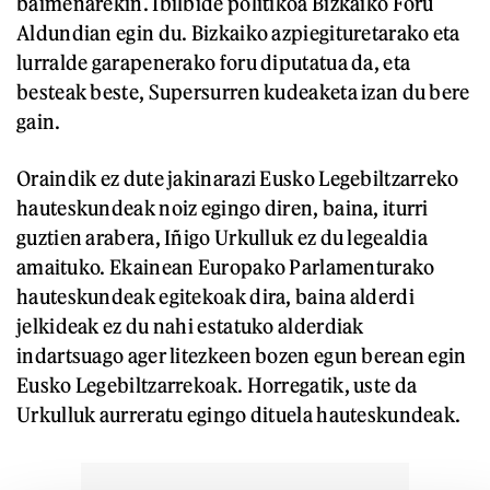
baimenarekin. Ibilbide politikoa Bizkaiko Foru
Aldundian egin du. Bizkaiko azpiegituretarako eta
lurralde garapenerako foru diputatua da, eta
besteak beste, Supersurren kudeaketa izan du bere
gain.
Oraindik ez dute jakinarazi Eusko Legebiltzarreko
hauteskundeak noiz egingo diren, baina, iturri
guztien arabera, Iñigo Urkulluk ez du legealdia
amaituko. Ekainean Europako Parlamenturako
hauteskundeak egitekoak dira, baina alderdi
jelkideak ez du nahi estatuko alderdiak
indartsuago ager litezkeen bozen egun berean egin
Eusko Legebiltzarrekoak. Horregatik, uste da
Urkulluk aurreratu egingo dituela hauteskundeak.