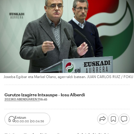
Joseba Egibar eta Markel Olano, agerraldi batean. JUAN CARLOS RUIZ / FOKU
Gurutze Izagirre Intxauspe - Iosu Alberdi
2023KO ABENDUAREN 11
15:45
Entzun
00:00:00
00:04:56