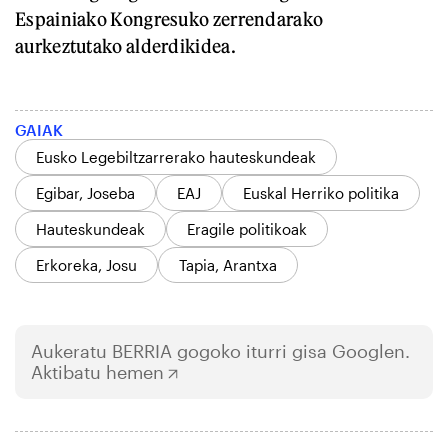
Espainiako Kongresuko zerrendarako
aurkeztutako alderdikidea.
GAIAK
Eusko Legebiltzarrerako hauteskundeak
Egibar, Joseba
EAJ
Euskal Herriko politika
Hauteskundeak
Eragile politikoak
Erkoreka, Josu
Tapia, Arantxa
Aukeratu
BERRIA
gogoko iturri gisa Googlen.
Aktibatu hemen