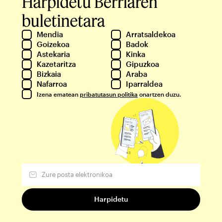
Harpidetu Berriaren
buletinetara
Mendia
Arratsaldekoa
Goizekoa
Badok
Astekaria
Kinka
Kazetaritza
Gipuzkoa
Bizkaia
Araba
Nafarroa
Iparraldea
Izena ematean
pribatutasun politika
onartzen duzu.