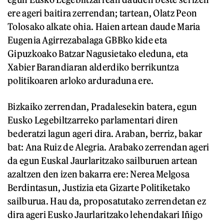
ere ageri baitira zerrendan; tartean, Olatz Peon
Tolosako alkate ohia. Haien artean daude Maria
Eugenia Agirrezabalaga GBBko kide eta
Gipuzkoako Batzar Nagusietako eleduna, eta
Xabier Barandiaran alderdiko berrikuntza
politikoaren arloko arduraduna ere.
Bizkaiko zerrendan, Pradalesekin batera, egun
Eusko Legebiltzarreko parlamentari diren
bederatzi lagun ageri dira. Araban, berriz, bakar
bat: Ana Ruiz de Alegria. Arabako zerrendan ageri
da egun Euskal Jaurlaritzako sailburuen artean
azaltzen den izen bakarra ere: Nerea Melgosa
Berdintasun, Justizia eta Gizarte Politiketako
sailburua. Hau da, proposatutako zerrendetan ez
dira ageri Eusko Jaurlaritzako lehendakari Iñigo