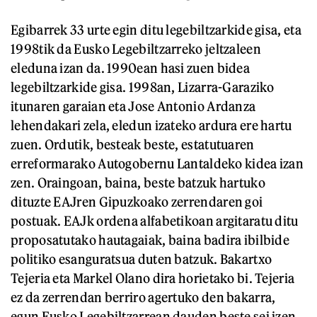
Egibarrek 33 urte egin ditu legebiltzarkide gisa, eta
1998tik da Eusko Legebiltzarreko jeltzaleen
eleduna izan da. 1990ean hasi zuen bidea
legebiltzarkide gisa. 1998an, Lizarra-Garaziko
itunaren garaian eta Jose Antonio Ardanza
lehendakari zela, eledun izateko ardura ere hartu
zuen. Ordutik, besteak beste, estatutuaren
erreformarako Autogobernu Lantaldeko kidea izan
zen. Oraingoan, baina, beste batzuk hartuko
dituzte EAJren Gipuzkoako zerrendaren goi
postuak. EAJk ordena alfabetikoan argitaratu ditu
proposatutako hautagaiak, baina badira ibilbide
politiko esanguratsua duten batzuk. Bakartxo
Tejeria eta Markel Olano dira horietako bi. Tejeria
ez da zerrendan berriro agertuko den bakarra,
egun Eusko Legebiltzarrean dauden beste sei izen