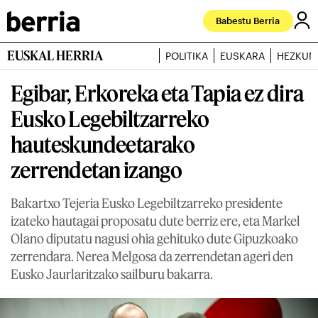
Babestu Berria
EUSKAL HERRIA
POLITIKA
EUSKARA
HEZKUN
Egibar, Erkoreka eta Tapia ez dira
Eusko Legebiltzarreko
hauteskundeetarako
zerrendetan izango
Bakartxo Tejeria Eusko Legebiltzarreko presidente
izateko hautagai proposatu dute berriz ere, eta Markel
Olano diputatu nagusi ohia gehituko dute Gipuzkoako
zerrendara. Nerea Melgosa da zerrendetan ageri den
Eusko Jaurlaritzako sailburu bakarra.