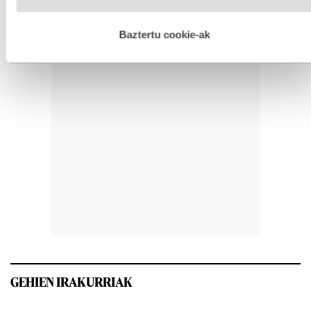
hobetzeko asmoz, cookie teknologiaz baliatzen gara. Ohar
hau onartuz gero, teknologia hori erabiltzeko baimen
esplizitua ematen diguzu.
Gehiago irakurri
Baztertu cookie-ak
GEHIEN IRAKURRIAK