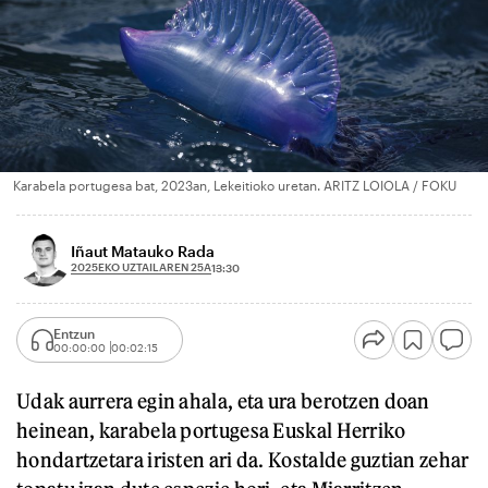
Karabela portugesa bat, 2023an, Lekeitioko uretan. ARITZ LOIOLA / FOKU
Iñaut Matauko Rada
2025EKO UZTAILAREN 25A
13:30
Entzun
00:00:00
00:02:15
Udak aurrera egin ahala, eta ura berotzen doan
heinean, karabela portugesa Euskal Herriko
hondartzetara iristen ari da. Kostalde guztian zehar