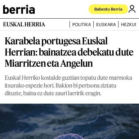
Babestu Berria
EUSKAL HERRIA
POLITIKA
EUSKARA
HEZKUN
Karabela portugesa Euskal
Herrian: bainatzea debekatu dute
Miarritzen eta Angelun
Euskal Herriko kostalde guztian topatu dute marmoka
itxurako espezie hori. Bakion bi pertsona ziztatu
dituzte, baina ez dute zauri larririk eragin.