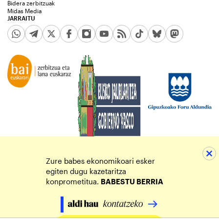
Bidera zerbitzuak
Midas Media
JARRAITU
Zure babes ekonomikoari esker
egiten dugu kazetaritza
konprometitua.
BABESTU BERRIA