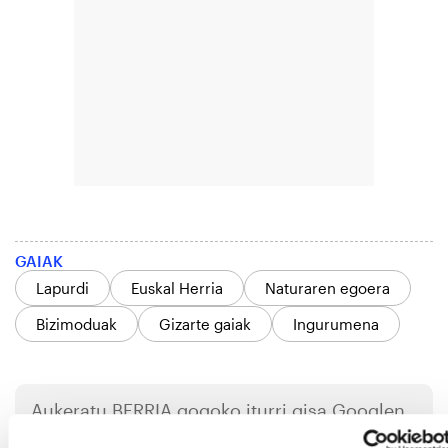
GAIAK
Lapurdi
Euskal Herria
Naturaren egoera
Bizimoduak
Gizarte gaiak
Ingurumena
Aukeratu
BERRIA
gogoko iturri gisa Googlen.
Aktibatu hemen