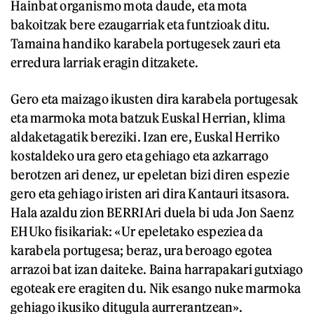
Hainbat organismo mota daude, eta mota
bakoitzak bere ezaugarriak eta funtzioak ditu.
Tamaina handiko karabela portugesek zauri eta
erredura larriak eragin ditzakete.
Gero eta maizago ikusten dira karabela portugesak
eta marmoka mota batzuk Euskal Herrian, klima
aldaketagatik bereziki. Izan ere, Euskal Herriko
kostaldeko ura gero eta gehiago eta azkarrago
berotzen ari denez, ur epeletan bizi diren espezie
gero eta gehiago iristen ari dira Kantauri itsasora.
Hala azaldu zion BERRIAri duela bi uda Jon Saenz
EHUko fisikariak: «Ur epeletako espeziea da
karabela portugesa; beraz, ura beroago egotea
arrazoi bat izan daiteke. Baina harrapakari gutxiago
egoteak ere eragiten du. Nik esango nuke marmoka
gehiago ikusiko ditugula aurrerantzean».