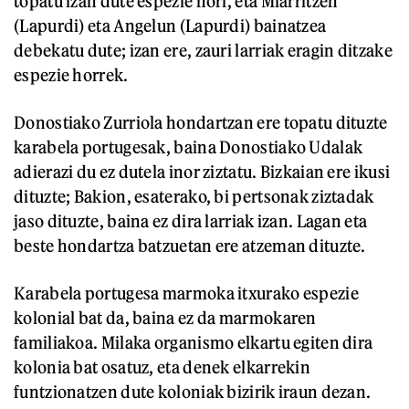
topatu izan dute espezie hori, eta Miarritzen
(Lapurdi) eta Angelun (Lapurdi) bainatzea
debekatu dute; izan ere, zauri larriak eragin ditzake
espezie horrek.
Donostiako Zurriola hondartzan ere topatu dituzte
karabela portugesak, baina Donostiako Udalak
adierazi du ez dutela inor ziztatu. Bizkaian ere ikusi
dituzte; Bakion, esaterako, bi pertsonak ziztadak
jaso dituzte, baina ez dira larriak izan. Lagan eta
beste hondartza batzuetan ere atzeman dituzte.
Karabela portugesa marmoka itxurako espezie
kolonial bat da, baina ez da marmokaren
familiakoa. Milaka organismo elkartu egiten dira
kolonia bat osatuz, eta denek elkarrekin
funtzionatzen dute koloniak bizirik iraun dezan.