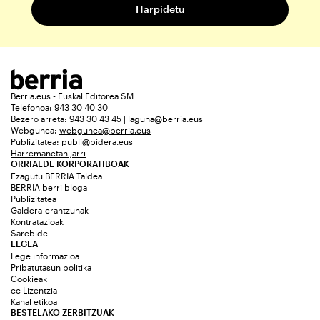
Berria.eus - Euskal Editorea SM
Telefonoa: 943 30 40 30
Bezero arreta: 943 30 43 45 | laguna@berria.eus
Webgunea:
webgunea@berria.eus
Publizitatea:
publi@bidera.eus
Harremanetan jarri
ORRIALDE KORPORATIBOAK
Ezagutu BERRIA Taldea
BERRIA berri bloga
Publizitatea
Galdera-erantzunak
Kontratazioak
Sarebide
LEGEA
Lege informazioa
Pribatutasun politika
Cookieak
cc Lizentzia
Kanal etikoa
BESTELAKO ZERBITZUAK