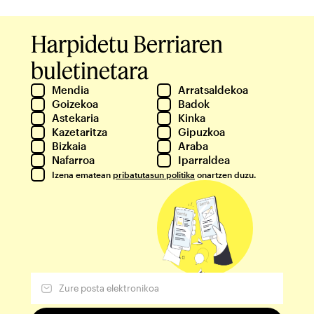
Harpidetu Berriaren
buletinetara
Mendia
Arratsaldekoa
Goizekoa
Badok
Astekaria
Kinka
Kazetaritza
Gipuzkoa
Bizkaia
Araba
Nafarroa
Iparraldea
Izena ematean
pribatutasun politika
onartzen duzu.