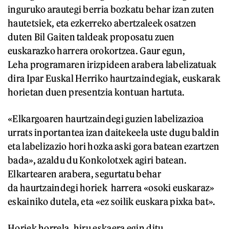
inguruko arautegi berria bozkatu behar izan zuten
hautetsiek, eta ezkerreko abertzaleek osatzen
duten Bil Gaiten taldeak proposatu zuen
euskarazko harrera orokortzea. Gaur egun,
Leha programaren irizpideen arabera labelizatuak
dira Ipar Euskal Herriko haurtzaindegiak, euskarak
horietan duen presentzia kontuan hartuta.
«Elkargoaren haurtzaindegi guzien labelizazioa
urrats inportantea izan daitekeela uste dugu baldin
eta labelizazio hori hozka aski gora batean ezartzen
bada», azaldu du Konkolotxek agiri batean.
Elkartearen arabera, segurtatu behar
da haurtzaindegi horiek harrera «osoki euskaraz»
eskainiko dutela, eta «ez soilik euskara pixka bat».
Horiek horrela, hiru eskaera egin ditu