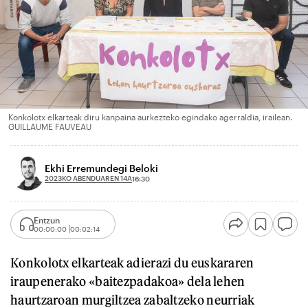
Konkolotx elkarteak diru kanpaina aurkezteko egindako agerraldia, irailean.
GUILLAUME FAUVEAU
Ekhi Erremundegi Beloki
2023KO ABENDUAREN 14A
16:30
Entzun
00:00:00
00:02:14
Konkolotx elkarteak adierazi du euskararen
iraupenerako «baitezpadakoa» dela lehen
haurtzaroan murgiltzea zabaltzeko neurriak