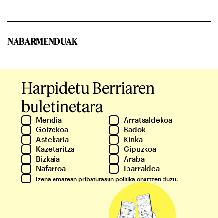
NABARMENDUAK
Harpidetu Berriaren
buletinetara
Mendia
Arratsaldekoa
Goizekoa
Badok
Astekaria
Kinka
Kazetaritza
Gipuzkoa
Bizkaia
Araba
Nafarroa
Iparraldea
Izena ematean
pribatutasun politika
onartzen duzu.