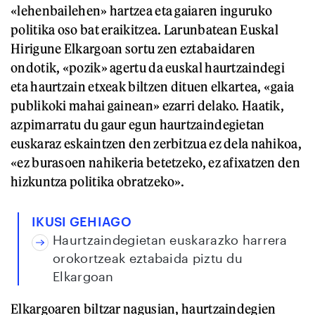
«lehenbailehen» hartzea eta gaiaren inguruko
politika oso bat eraikitzea. Larunbatean Euskal
Hirigune Elkargoan sortu zen eztabaidaren
ondotik, «pozik» agertu da euskal haurtzaindegi
eta haurtzain etxeak biltzen dituen elkartea, «gaia
publikoki mahai gainean» ezarri delako. Haatik,
azpimarratu du gaur egun haurtzaindegietan
euskaraz eskaintzen den zerbitzua ez dela nahikoa,
«ez burasoen nahikeria betetzeko, ez afixatzen den
hizkuntza politika obratzeko».
IKUSI GEHIAGO
Haurtzaindegietan euskarazko harrera
orokortzeak eztabaida piztu du
Elkargoan
Elkargoaren biltzar nagusian, haurtzaindegien