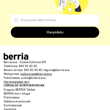
Berria.eus - Euskal Editorea SM
Telefonoa: 943 30 40 30
Bezero arreta: 943 30 43 45 | laguna@berria.eus
Webgunea:
webgunea@berria.eus
Publizitatea:
publi@bidera.eus
Harremanetan jarri
ORRIALDE KORPORATIBOAK
Ezagutu BERRIA Taldea
BERRIA berri bloga
Publizitatea
Galdera-erantzunak
Kontratazioak
Sarebide