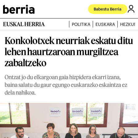
Babestu Berria
EUSKAL HERRIA
POLITIKA
EUSKARA
HEZKUN
Konkolotxek neurriak eskatu ditu
lehen haurtzaroan murgiltzea
zabaltzeko
Ontzat jo du elkargoan gaia hizpidera ekarri izana,
baina salatu du gaur egungo euskarazko eskaintza ez
dela nahikoa.