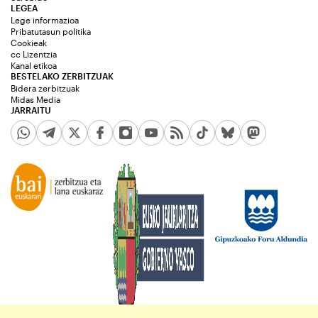
LEGEA
Lege informazioa
Pribatutasun politika
Cookieak
cc Lizentzia
Kanal etikoa
BESTELAKO ZERBITZUAK
Bidera zerbitzuak
Midas Media
JARRAITU