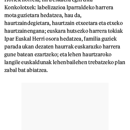
Konkolotxek: labelizazioa Iparraldeko harrera
mota guzietara hedatzea, hau da,
haurtzaindegietara, haurtzain etxeetara eta etxeko
haurtzainengana; euskara hutsezko harrera tokiak
Ipar Euskal Herri osora hedatzea, familia guziek
parada ukan dezaten haurrak euskarazko harrera
gune batean ezartzeko; eta lehen haurtzaroko
langile euskaldunak lehenbailehen trebatzeko plan
zabal bat abiatzea.